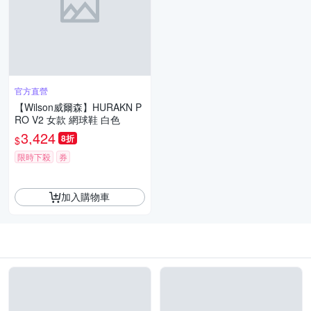
官方直營
【Wilson威爾森】HURAKN P
RO V2 女款 網球鞋 白色
3,424
8折
$
限時下殺
券
加入購物車