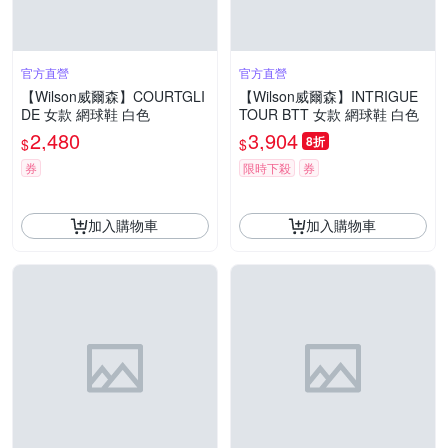
官方直營
官方直營
【Wilson威爾森】COURTGLI
【Wilson威爾森】INTRIGUE
DE 女款 網球鞋 白色
TOUR BTT 女款 網球鞋 白色
2,480
3,904
8折
$
$
券
限時下殺
券
加入購物車
加入購物車