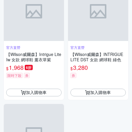
官方直營
官方直營
【Wilson威爾森】Intrigue Lite
【Wilson威爾森】INTRIGUE
Iw 女款 網球鞋 薰衣草紫
LITE DST 女款 網球鞋 綠色
1,968
3,280
6折
$
$
限時下殺
券
券
加入購物車
加入購物車