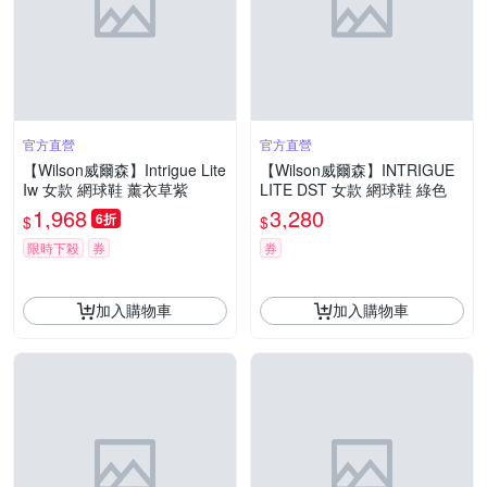
官方直營
官方直營
【Wilson威爾森】Intrigue Lite
【Wilson威爾森】INTRIGUE
Iw 女款 網球鞋 薰衣草紫
LITE DST 女款 網球鞋 綠色
1,968
3,280
6折
$
$
限時下殺
券
券
加入購物車
加入購物車