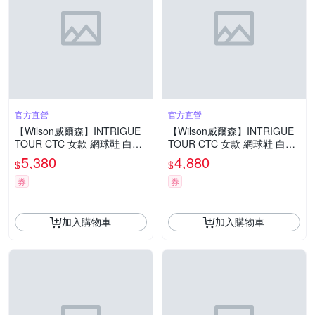
官方直營
官方直營
【Wilson威爾森】INTRIGUE
【Wilson威爾森】INTRIGUE
TOUR CTC 女款 網球鞋 白色
TOUR CTC 女款 網球鞋 白色
WRS00964001
WRS339620
5,380
4,880
$
$
券
券
加入購物車
加入購物車