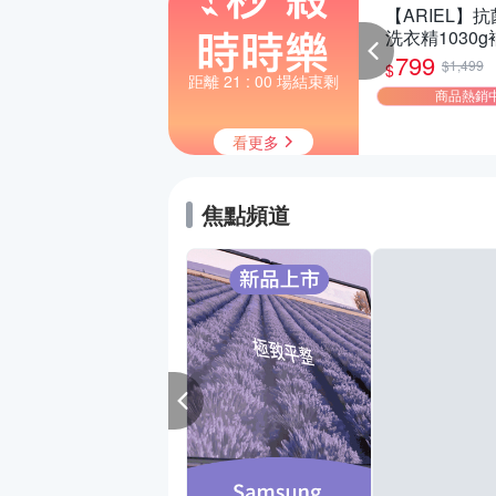
款$999【adidas
Acer 宏碁 XC-1785
【ARIEL】
迪達】男/女 精選
十四代4核桌上型電
洗衣精1030
動鞋休閒鞋 任選均
腦(i3-
X8 (抗菌去漬
999
16,900
799
$2,890
$21,900
$1,499
$
$
價
14100/8G/512GB
曬) 兩款任選
距離 21 : 00 場結束剩
商品熱銷中
即將售完
商品熱銷
SSD/Win11)
看更多
焦點頻道