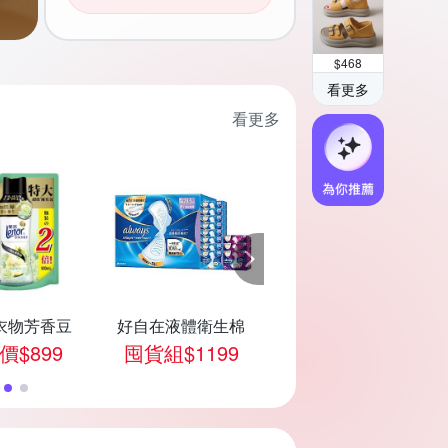
$
468
看更多
看更多
衣物芳香豆
好自在液體衛生棉
好自在晚安無痕褲
價$899
囤貨組$1199
任選價$549