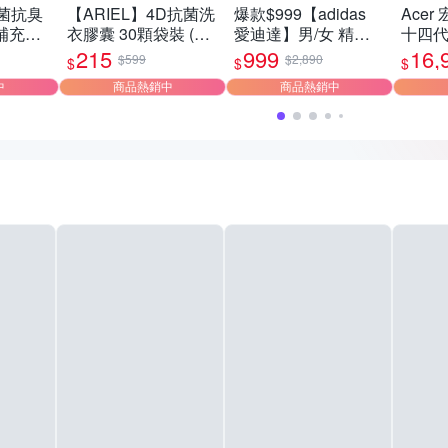
抗菌抗臭
【ARIEL】4D抗菌洗
爆款$999【adidas
Acer 
g補充包
衣膠囊 30顆袋裝 (抗
愛迪達】男/女 精選
十四代
/室內晾
菌去漬/室內晾衣/自
運動鞋休閒鞋 任選均
腦(i3-
215
999
16,
$599
$2,890
$
$
$
然微香)
一價
14100
中
商品熱銷中
商品熱銷中
SSD/W