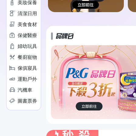
美妝保養
清潔日用
美食食材
保健醫療
婦幼玩具
幫寶適拉拉褲
登記抽50
餐廚寵物
傢俱寢具
運動戶外
汽機車
好自在晚安無痕褲
圖書票券
任選價$549