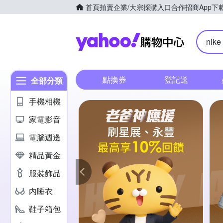
首頁
拍賣
企業/大宗採購入口
合作招商
App下
Yahoo購
nike
點換券
登記送
全部分類
手機相機
家電影音
電腦週邊
精品黃金
服裝飾品
內睡衣
鞋子箱包