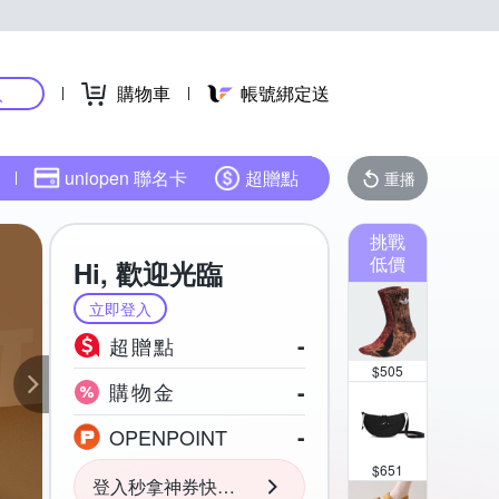
購物車
帳號綁定送
入
uniopen 聯名卡
超贈點
重播
挑戰
低價
Hi, 歡迎光臨
立即登入
-
超贈點
$
505
-
購物金
-
OPENPOINT
$
651
登入秒拿神券快用起來