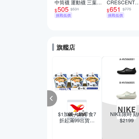
中筒襪 運動襪 三葉草
CRESCENT
,235
$1,470
505
651
TIE DYE CREW 咖紅
CROSSBOD
$531
$775
$
$
戰低價
IJ6672
包 男女 A-
挑戰低價
挑戰低價
HQ4370010
旗艦店
夏日美鞋季| 聯合
限時結帳再88折
$1加購人氣零食7
NIKE限時 
商店
潤之泉
商店
愛
折起滿99出貨滿
$2199
冰釀烏梅汁
中元拜拜輕鬆
199打95折
領券現折60
滿額折$10