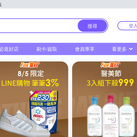
載
物中心
搜尋
登
必逛好店
刷卡/超取
會員專享
看更多