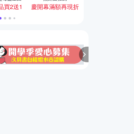
品買2送1
慶開幕滿額再現折