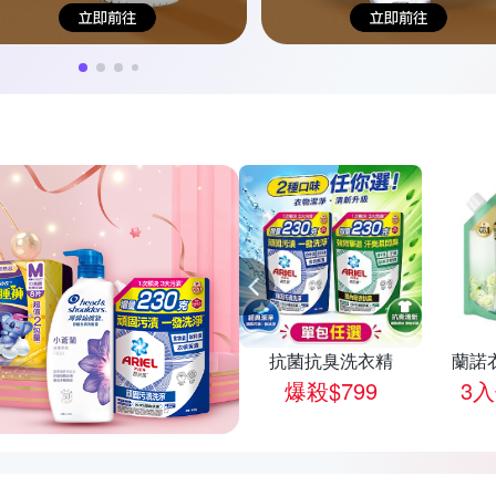
/箱
0點
海倫仙度絲洗髮露
抗菌抗臭洗衣精
蘭諾
3入$595
爆殺$799
3入