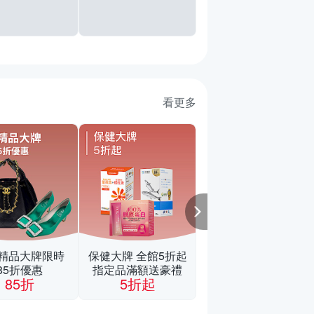
看更多
【Adidas 愛迪
DCE BOX TEE
版 領巾 圓領短袖
恤 男女 A-KZ41
B-KX1882 C-
KX0862 精選五
精品大牌限時
保健大牌 全館5折起
85折優惠
指定品滿額送豪禮
84折
85折
5折起