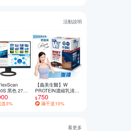
活動說明
FlexScan
【義美生醫】W
20S 黑色 27型/
PROTEIN濃縮乳清蛋
900
750
低閃頻護眼/薄
白飲-咖啡 (35g*10包/
$
盒)
就送3%
滿千送10%
看更多