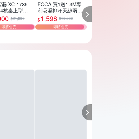
宏碁 XC-1785
FOCA 買1送1 3M專
【台東初鹿】原味
4核桌上型電
利吸濕排汗天絲兩用
久乳200mlx2箱_
被床包組(單/雙/加 均
48入+贈廟口烤玉
900
1,598
1,558
$21,900
$10,560
$1,998
$
$
/8G/512GB
一價)
90gx1包
即將售完
即將售完
商品熱銷中
in11)