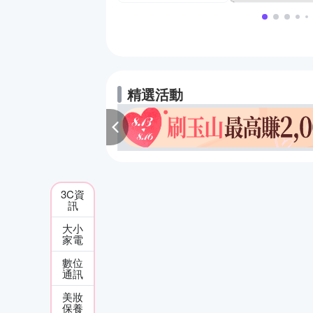
精選活動
3C資
訊
大小
家電
數位
通訊
美妝
保養