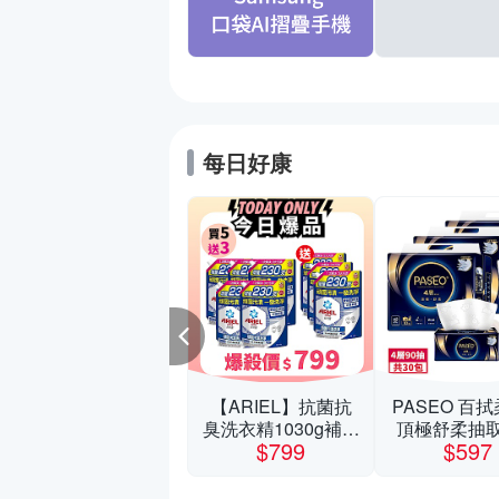
每日好康
夏季促銷 電玩遊戲
【ARIEL】抗菌抗
PASEO 百拭
全館5折起
臭洗衣精1030g補充
頂極舒柔抽
5折起
$799
$597
包 X8 (抗菌去漬/室
生紙90抽10包
內晾曬) 兩款任選
值3串