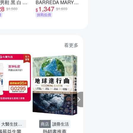
a 男鞋 黑 白 膠
BARREDA MARY
9,999
$12,498
$
28
1,347
 HQ4502-003
JANE 休閒鞋 運動鞋
$1,580
$1,603
$
挑戰低價
女 A-HP3519 B-
價
挑戰低價
JQ2127
看更多
A 新品任2件
SKECHERS魅力
再享8折
夏殺7折起 滿額最
高再89折
商店
墊腳石商城
按壓式原子筆
第2件0元
大醫生技旗艦
商店
讀冊生活
越莓益生菌
熱銷書推薦