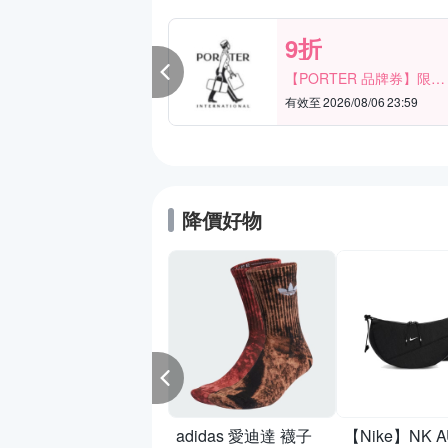
9折
領
券】指定單品
【PORTER 品牌券】限時
取
2天 滿2000享9折
30 23:59
有效至 2026/08/06 23:59
降價好物
ike】COURT
ROUGH
CRAFT SE GS 休
鞋 運動鞋 女/大童
IH4519100
adidas 愛迪達 襪子
【Nike】NK 