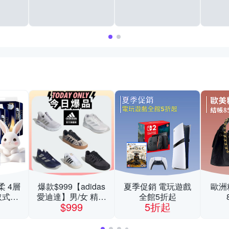
柔 4層
爆款$999【adidas
夏季促銷 電玩遊戲
歐洲
取式衛
愛迪達】男/女 精選
全館5折起
$999
5折起
/串 超
運動鞋休閒鞋 任選
組
均一價