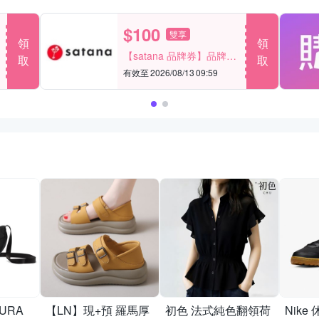
$100
雙享
領
領
【satana 品牌券】品牌週
取
取
一件折$100
有效至 2026/08/13 09:59
AURA
【LN】現+預 羅馬厚
初色 法式純色翻領荷
Nike 