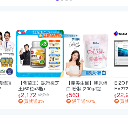
德國頂
【葡萄王】認證樟芝
【義美生醫】膠原蛋
EIZO 
2
王(60粒x3瓶)
白-粉狀 (300g/包)
EV27
2,172
563
22,
低藍光
$2,749
$
$
$
邊框
買就送3%
滿千送10%
買