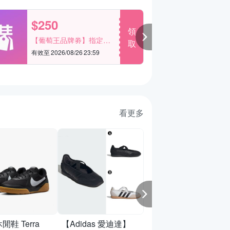
$250
$
領
【葡萄王品牌劵】指定單
羅技
取
品滿2999享折250
20
有效至 2026/08/26 23:59
有效
看更多
LONGCHAMP LE
PLIAGE XTRA系
牛皮手拿/斜背包(
你/多色選)
休閒鞋 Terra
【Adidas 愛迪達】