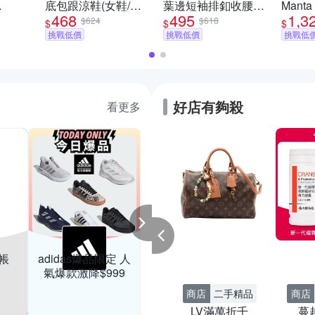
底包跟涼鞋(女鞋/軟
葉邊短袖排釦收腰襯
Mant
468
495
1,3
Y 斜背
底/透氣)
衫上衣-黑
底 復古
$624
$618
$
$
$
色-50612(M-2XL可
挑戰低價
挑戰低價
挑戰低
選)
好店有夠殺
看更多
NB官方旗艦 品類
PUM
日限定4折起最高
再折500
結帳
adidas爆品限定 人
買線上購物
商店
杏一醫療用品
氣爆款激降$999
買
昇橋新越莓兮錠
0
買大送小領券再折
商店
二手精品
商店
LV滿萬折千
蔓