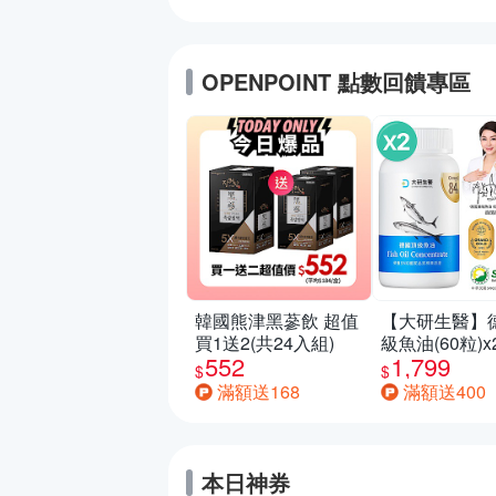
OPENPOINT 點數回饋專區
韓國熊津黑蔘飲 超值
【大研生醫】
買1送2(共24入組)
級魚油(60粒)x
552
1,799
$
$
滿額送168
滿額送400
本日神券