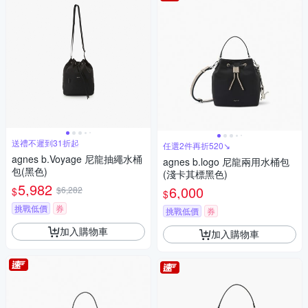
送禮不遲到31折起
任選2件再折520↘
agnes b.Voyage 尼龍抽繩水桶
agnes b.logo 尼龍兩用水桶包
包(黑色)
(淺卡其標黑色)
5,982
6,000
$6,282
$
$
挑戰低價
券
挑戰低價
券
加入購物車
加入購物車