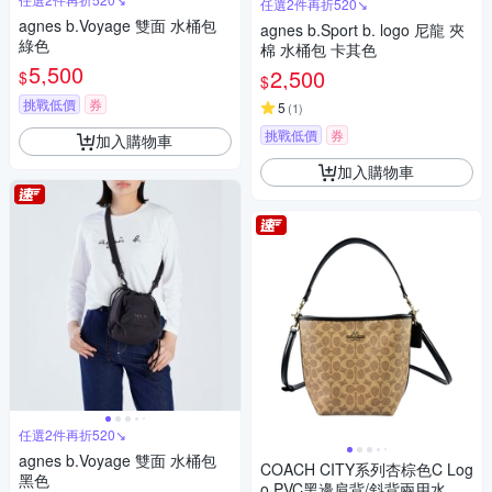
任選2件再折520↘
agnes b.Voyage 雙面 水桶包
agnes b.Sport b. logo 尼龍 夾
綠色
棉 水桶包 卡其色
5,500
2,500
$
$
挑戰低價
券
5
(
1
)
挑戰低價
券
加入購物車
加入購物車
任選2件再折520↘
agnes b.Voyage 雙面 水桶包
COACH CITY系列杏棕色C Log
黑色
o PVC黑邊肩背/斜背兩用水桶