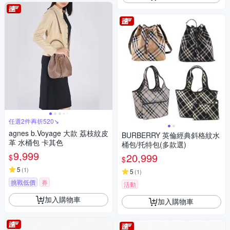
任選2件再折520↘
agnes b.Voyage 大款 荔枝紋皮
BURBERRY 英倫經典斜格紋水
革 水桶包 卡其色
桶包/托特包(多款選)
9,999
20,999
$
$
5
(
1
)
5
(
1
)
挑戰低價
券
活動
加入購物車
加入購物車