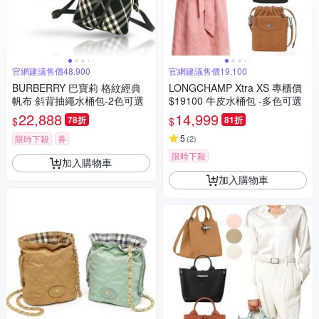
官網建議售價48,900
官網建議售價19,100
BURBERRY 巴寶莉 格紋經典
LONGCHAMP Xtra XS 專櫃價
帆布 斜背抽繩水桶包-2色可選
$19100 牛皮水桶包 -多色可選
22,888
14,999
78折
81折
$
$
5
限時下殺
券
(
2
)
限時下殺
加入購物車
加入購物車