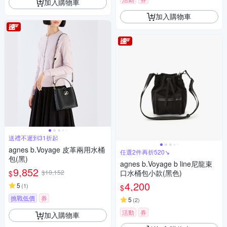
加入購物車
加入購物車
送禮不遲到31折起
agnes b.Voyage 皮革兩用水桶
任選2件再折520↘
包(黑)
agnes b.Voyage b line尼龍束
9,852
$10,152
口水桶包小款(黑色)
$
4,200
5
(
1
)
$
挑戰低價
券
5
(
2
)
活動
券
加入購物車