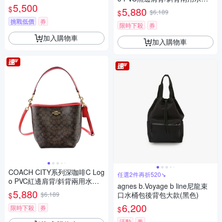
5,500
包
$
5,880
$6,189
$
挑戰低價
券
限時下殺
券
加入購物車
加入購物車
COACH CITY系列深咖啡C Log
任選2件再折520↘
o PVC紅邊肩背/斜背兩用水桶
agnes b.Voyage b line尼龍束
包
5,880
$6,189
口水桶包後背包大款(黑色)
$
6,200
限時下殺
券
$
活動
券