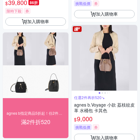
39,800
86折
$
挑戰低價
券
限時下殺
券
加入購物車
加入購物車
任選2件再折520↘
agnes b.Voyage 小款 荔枝紋皮
革 水桶包 卡其色
agnes b指定商品5折起！任2件再折520
9,000
$
滿2件折520
挑戰低價
券
加入購物車