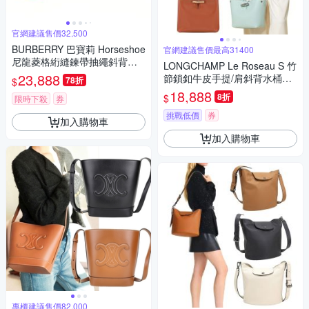
官網建議售價32,500
BURBERRY 巴寶莉 Horseshoe
官網建議售價最高31400
尼龍菱格絎縫鍊帶抽繩斜背包
LONGCHAMP Le Roseau S 竹
水桶包-多色可選
23,888
節鎖釦牛皮手提/肩斜背水桶包-
78折
$
多款可選
18,888
8折
$
限時下殺
券
挑戰低價
券
加入購物車
加入購物車
專櫃建議售價82,000