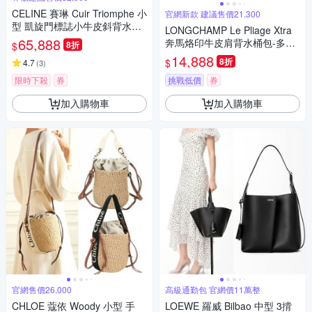
CELINE 賽琳 Cuir Triomphe 小
官網新款 建議售價21,300
型 凱旋門標誌小牛皮斜背水桶
LONGCHAMP Le Pliage Xtra
包-2色可選
65,888
奔馬烙印牛皮肩背水桶包-多色
8折
$
可選
14,888
8折
$
4.7
(
3
)
限時下殺
券
挑戰低價
券
加入購物車
加入購物車
官網售價26,000
高級通勤包 官網價11萬整
CHLOE 蔻依 Woody 小型 手
LOEWE 羅威 Bilbao 中型 3揹