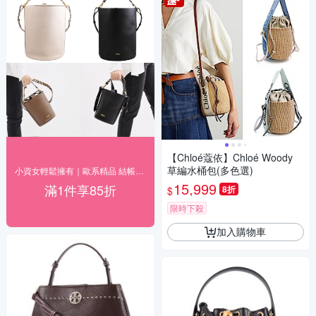
【Chloé蔻依】Chloé Woody
草編水桶包(多色選)
小資女輕鬆擁有｜歐系精品 結帳85折
15,999
滿1件享85折
8折
$
限時下殺
加入購物車