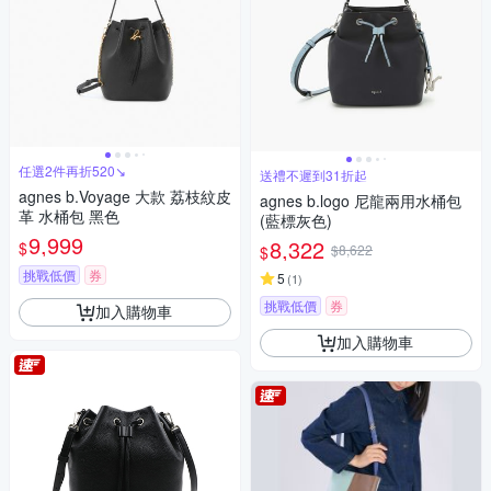
任選2件再折520↘
送禮不遲到31折起
agnes b.Voyage 大款 荔枝紋皮
agnes b.logo 尼龍兩用水桶包
革 水桶包 黑色
(藍標灰色)
9,999
8,322
$
$8,622
$
挑戰低價
券
5
(
1
)
挑戰低價
券
加入購物車
加入購物車