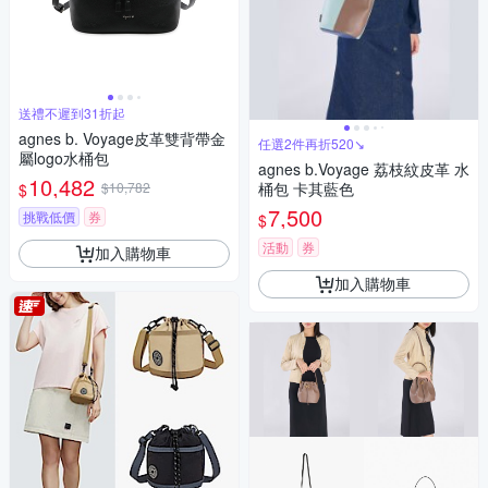
送禮不遲到31折起
agnes b. Voyage皮革雙背帶金
任選2件再折520↘
屬logo水桶包
agnes b.Voyage 荔枝紋皮革 水
10,482
$10,782
桶包 卡其藍色
$
7,500
挑戰低價
券
$
活動
券
加入購物車
加入購物車