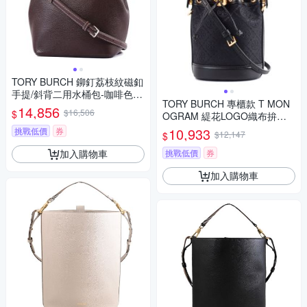
TORY BURCH 鉚釘荔枝紋磁釦
手提/斜背二用水桶包-咖啡色/
TORY BURCH 專櫃款 T MON
小
14,856
$16,506
$
OGRAM 緹花LOGO織布拚皮
革手提/斜背二用水桶包-黑色/
10,933
挑戰低價
券
$12,147
$
迷你款
挑戰低價
券
加入購物車
加入購物車