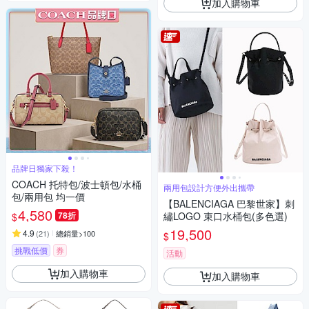
加入購物車
品牌日獨家下殺！
COACH 托特包/波士頓包/水桶
兩用包設計方便外出攜帶
包/兩用包 均一價
【BALENCIAGA 巴黎世家】刺
4,580
78折
繡LOGO 束口水桶包(多色選)
$
19,500
4.9
(
21
)
總銷量>100
$
挑戰低價
券
活動
加入購物車
加入購物車