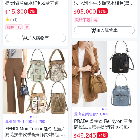
提/斜背草編水桶包-2款可選
法 光滑小牛皮梯形水桶包(黑色
手提 單肩揹 斜揹)
15,300
95,000
7折
87折
$
$
5
(
1
)
限時下殺
券
限時下殺
券
加入購物車
加入購物車
最高官網售價60,000
PRADA 普拉達 Re-Nylon 三角
專櫃售價61,200-63,200
牌標誌尼龍手提/斜背水桶包-多
FENDI Mon Tresor 迷你 絨面/
款可選
46,245
緹花拚牛皮手提/斜背水桶包-多
71折
$
款可選