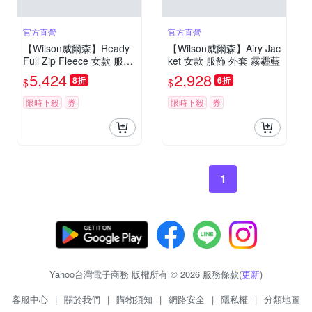
官方直營
官方直營
【Wilson威爾森】Ready
【Wilson威爾森】Airy Jac
Full Zip Fleece 女款 服飾
ket 女款 服飾 外套 霧霾藍
拉鍊外套 沙色
5,424
2,928
8折
6折
$
$
限時下殺
券
限時下殺
券
1
Yahoo台灣電子商務 版權所有 © 2026 服務條款(
更新
)
客服中心
|
關於我們
|
購物須知
|
網路安全
|
隱私權
|
分類地圖