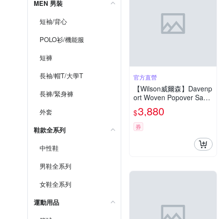
MEN 男裝
短袖/背心
POLO衫/機能服
短褲
長袖/帽T/大學T
官方直營
【Wilson威爾森】Davenp
長褲/緊身褲
ort Woven Popover Sand
rift / Ally Blue 女款 服飾
3,880
外套
$
外套 白色 WW00210W00
2001
券
鞋款全系列
中性鞋
男鞋全系列
女鞋全系列
運動用品