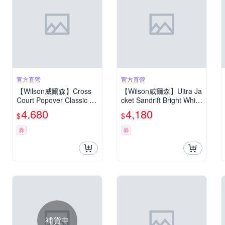
官方直營
官方直營
【Wilson威爾森】Cross
【Wilson威爾森】Ultra Ja
Court Popover Classic N
cket Sandrift Bright White
avy / Sandrift 女款 服飾
女款 服飾 外套 白色 WE0
4,680
4,180
$
$
外套 海軍藍 WE00244U0
0061W002001
01001
券
券
補貨中