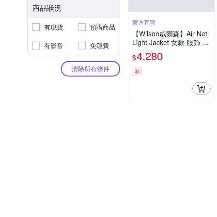
商品狀況
官方直營
有現貨
預購商品
【Wilson威爾森】Air Net
Light Jacket 女款 服飾 外
有影音
免運費
套 暮藍色
4,280
$
清除所有條件
券