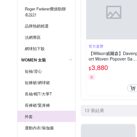
Roger Federer費德勒聯
名設計
品牌熱銷精選
法網專區
官方直營
網球拍下殺
【Wilson威爾森】Daven
ort Woven Popover Sand
WOMEN 女裝
ift / Ally Blue 女款 服飾 
3,880
$
套 白色 WW00210W002
短袖/背心
01
券
短褲裙/網球裙
長袖/帽T/大學T
長褲裙/緊身褲
13 筆結果
外套
運動內衣/瑜伽服