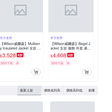
官方直營
官方直營
【Wilson威爾森】Mulberr
【Wilson威爾森】Bagel J
y Insulated Jacket 女款 服
acket 女款 服飾 外套 暮藍
飾 鋪棉外套 沙色
色/沙色
3,528
4,608
6折
6折
$
$
限時下殺
券
限時下殺
券
最新上架
價格低到高
價格高到低
銷量