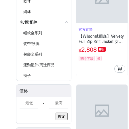
籃球
網球
包/帽/配件
官方直營
帽款全系列
【Wilson威爾森】Velvety
Full-Zip Knit Jacket 女款
髮帶/護腕
服飾 拉鍊外套 海軍藍/沙
2,808
6折
$
色
包袋全系列
限時下殺
券
運動配件/周邊商品
襪子
價格
-
確定