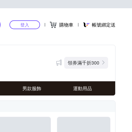
購物車
帳號綁定送
登入
領券滿千折300
男款服飾
運動用品