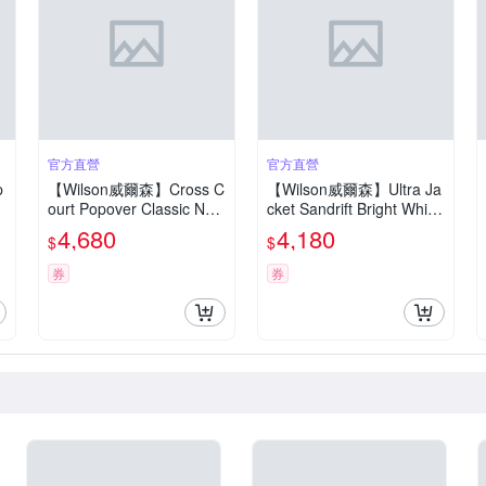
官方直營
官方直營
p
【Wilson威爾森】Cross C
【Wilson威爾森】Ultra Ja
r
ourt Popover Classic Nav
cket Sandrift Bright White
外
y / Sandrift 女款 服飾 外套
女款 服飾 外套 白色 WE0
4,680
4,180
$
$
0
海軍藍 WE00244U00100
0061W002001
1
券
券