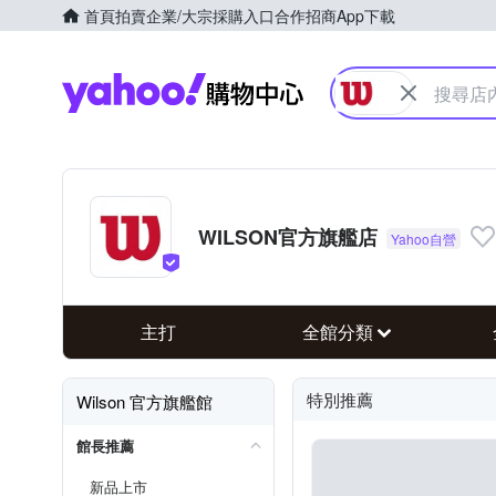
首頁
拍賣
企業/大宗採購入口
合作招商
App下載
Yahoo購物中心
WILSON官方旗艦店
主打
全館分類
特別推薦
Wilson 官方旗艦館
館長推薦
新品上市