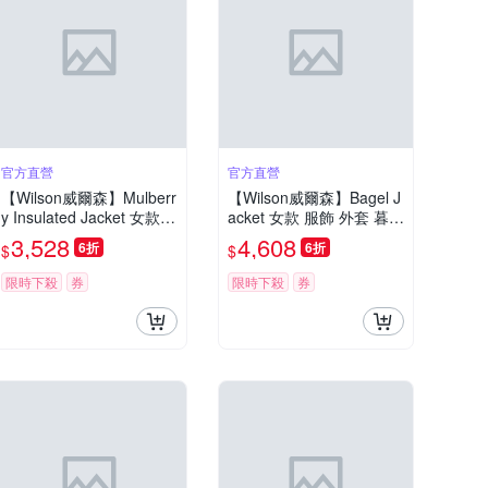
官方直營
官方直營
【Wilson威爾森】Mulberr
【Wilson威爾森】Bagel J
y Insulated Jacket 女款
acket 女款 服飾 外套 暮藍
服飾 鋪棉外套 沙色
色/沙色
3,528
4,608
6折
6折
$
$
限時下殺
券
限時下殺
券