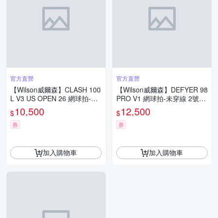
官方直營
官方直營
【Wilson威爾森】CLASH 100
【Wilson威爾森】DEFYER 98
L V3 US OPEN 26 網球拍-未
PRO V1 網球拍-未穿線 2號握
穿線 2號握把 WR216111U2
把 WR215311U2
10,500
12,500
$
$
券
券
加入購物車
加入購物車