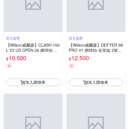
官方直營
官方直營
【Wilson威爾森】CLASH 100
【Wilson威爾森】DEFYER 98
L V3 US OPEN 26 網球拍-未
PRO V1 網球拍-未穿線 2號握
穿線 2號握把 WR216111U2
把 WR215311U2
10,500
12,500
$
$
券
券
加入購物車
加入購物車