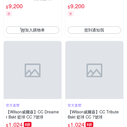
線 2號握把 WR201811U2
網球拍-未穿線 2號握把 WR20
9,200
9,200
$
$
4511U2
券
券
加入購物車
貨到通知我
官方直營
官方直營
【Wilson威爾森】CC Dreame
【Wilson威爾森】CC Tribute
r Bskt 籃球 CC 7號球
Bskt 籃球 CC 7號球
1,024
1,024
8折
8折
$
$