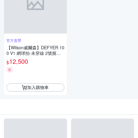
官方直營
【Wilson威爾森】DEFYER 10
0 V1 網球拍-未穿線 2號握把
WR215411U2
12,500
$
券
加入購物車