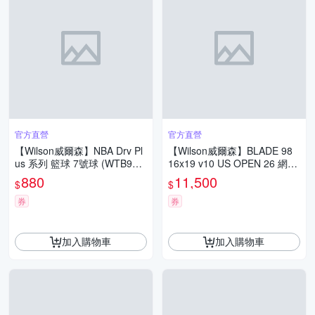
官方直營
官方直營
【Wilson威爾森】NBA Drv Pl
【Wilson威爾森】BLADE 98
us 系列 籃球 7號球 (WTB920
16x19 v10 US OPEN 26 網球
0XB07/WZ3016101XB7/WZ3
拍-未穿線 2號握把 WR21581
880
11,500
$
$
016102XB7)
1U2
券
券
加入購物車
加入購物車