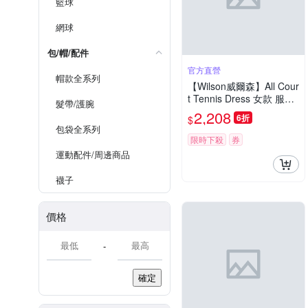
籃球
網球
包/帽/配件
官方直營
帽款全系列
【Wilson威爾森】All Cour
t Tennis Dress 女款 服飾
髮帶/護腕
連身裙 水洗紅
2,208
6折
$
包袋全系列
限時下殺
券
運動配件/周邊商品
襪子
價格
-
確定