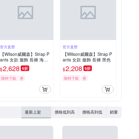
官方直營
官方直營
【Wilson威爾森】Strap P
【Wilson威爾森】Strap P
ants 女款 服飾 長褲 海軍
ants 女款 服飾 長褲 黑色
藍/沙色
2,628
2,208
6折
6折
$
$
限時下殺
券
限時下殺
券
最新上架
價格低到高
價格高到低
銷量