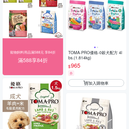
寵物飼料用品滿588元 享84折
TOMA-PRO優格-0穀犬配方 4l
bs.(1.814kg)
滿588享84折
965
$
券
加入購物車