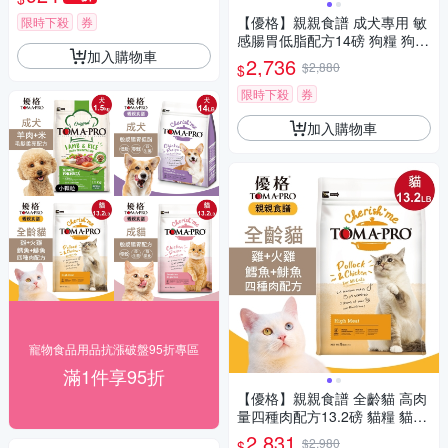
【優格】親親食譜 成犬專用 敏
限時下殺
券
感腸胃低脂配方14磅 狗糧 狗飼
加入購物車
料
2,736
$2,880
$
限時下殺
券
加入購物車
寵物食品用品抗漲破盤95折專區
滿1件享95折
【優格】親親食譜 全齡貓 高肉
量四種肉配方13.2磅 貓糧 貓飼
料
2,831
$2,980
$