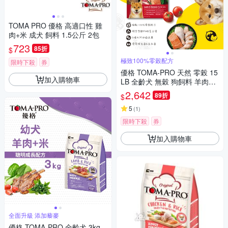
TOMA PRO 優格 高適口性 雞
肉+米 成犬 飼料 1.5公斤 2包
723
85折
$
極致100%零榖配方
限時下殺
券
優格 TOMA-PRO 天然 零榖 15
加入購物車
LB 全齡犬 無穀 狗飼料 羊肉鮭
魚 5種魚 雞肉
2,642
89折
$
5
(
1
)
限時下殺
券
加入購物車
全面升級 添加藜麥
優格 TOMA-PRO 全齡犬 3kg