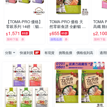
【TOMA-PRO 優格】
TOMA-PRO 優格 天
TOMA 
零穀系列 14磅 〔貓飼
然零穀食譜 全齡貓 化
高纖 雞
料 貓糧 5種魚 鮭魚 體
毛配方(5種魚)5.5磅
飼料 13
1,571
655
2,10
85折
85折
$
$
$
重管理〕
限時下殺
券
挑戰低價
券
限時下殺
分類
快速到貨
有現貨
挑戰低價
價格低到高
適用