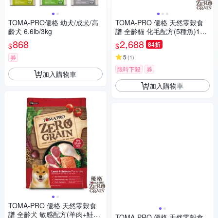
TOMA-PRO優格 幼犬/成犬/高
TOMA-PRO 優格 天然零穀食
齡犬 6.6lb/3kg
譜 全齡貓 化毛配方(5種魚)14
磅X2包
868
2,688
84折
$
$
5
券
(
1
)
限時下殺
券
加入購物車
加入購物車
TOMA-PRO 優格 天然零穀食
譜 全齡犬 敏感配方(羊肉+鮭魚)
TOMA-PRO 優格 天然零穀食