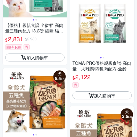
【優格】親親食譜 全齡貓 高肉
量三種肉配方13.2磅 貓糧 貓飼
料
2,831
$2,980
$
限時下殺
券
加入購物車
TOMA-PRO優格親親食譜-高肉
量．火雞鴨/四種肉配方-全齡貓
用 13.2lblbs/6kg
2,122
$
券
加入購物車