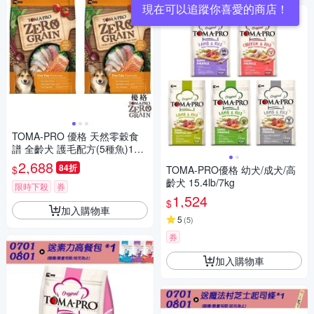
現在可以追蹤你喜愛的商店！
TOMA-PRO 優格 天然零穀食
譜 全齡犬 護毛配方(5種魚)15
磅X2包
2,688
84折
$
TOMA-PRO優格 幼犬/成犬/高
齡犬 15.4lb/7kg
限時下殺
券
1,524
$
加入購物車
5
(
5
)
券
加入購物車