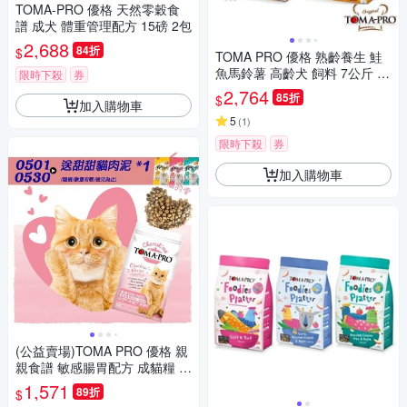
TOMA-PRO 優格 天然零穀食
譜 成犬 體重管理配方 15磅 2包
2,688
84折
$
TOMA PRO 優格 熟齡養生 鮭
魚馬鈴薯 高齡犬 飼料 7公斤 2
限時下殺
券
包
2,764
85折
$
加入購物車
5
(
1
)
限時下殺
券
加入購物車
(公益賣場)TOMA PRO 優格 親
親食譜 敏感腸胃配方 成貓糧 1
3.2磅【受贈對象：中華民國保
1,571
89折
$
護動物協會】(您不會收到商品)