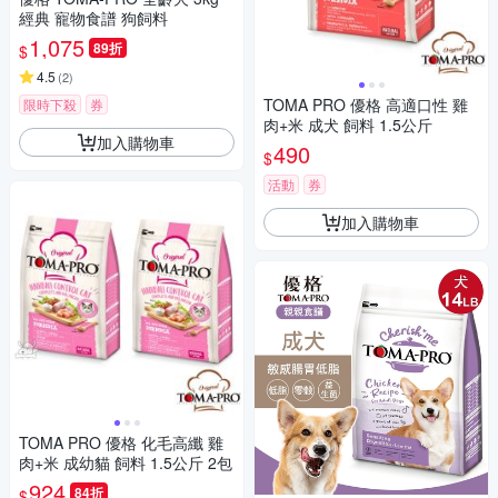
經典 寵物食譜 狗飼料
1,075
89折
$
4.5
(
2
)
TOMA PRO 優格 高適口性 雞
限時下殺
券
肉+米 成犬 飼料 1.5公斤
加入購物車
490
$
活動
券
加入購物車
TOMA PRO 優格 化毛高纖 雞
肉+米 成幼貓 飼料 1.5公斤 2包
924
84折
$