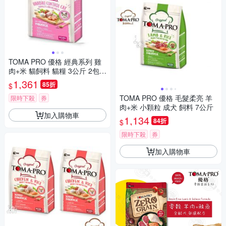
TOMA PRO 優格 經典系列 雞
肉+米 貓飼料 貓糧 3公斤 2包
成功貓 室內貓 高齡貓
1,361
85折
$
TOMA PRO 優格 毛髮柔亮 羊
限時下殺
券
肉+米 小顆粒 成犬 飼料 7公斤
加入購物車
1,134
84折
$
限時下殺
券
加入購物車