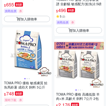
5.5磅
655
譜 全齡貓 敏感配方(鮭魚)2.5磅
85折
$
496
85折
$
挑戰低價
券
5
(
2
)
加入購物車
挑戰低價
券
加入購物車
TOMA PRO 優格 敏感膚質 鮭
魚馬鈴薯 成幼犬 飼料 3公斤
748
85折
$
TOMA PRO 優格 高纖低脂 羊
肉+米 高齡犬 飼料 7公斤 2包
限時下殺
券
2,176
85折
$