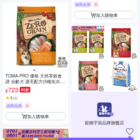
挑戰低價
券
加入購物車
TOMA-PRO 優格 天然零穀食
譜 全齡犬 護毛配方(5種魚)5.5
磅
723
85折
$
5
(
2
)
挑戰低價
券
加入購物車
寵物宇宙品牌旗艦店