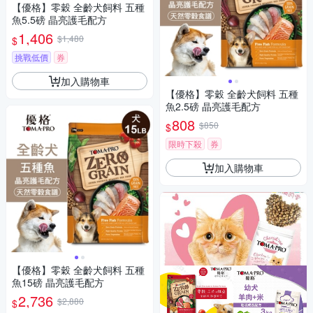
【優格】零穀 全齡犬飼料 五種
魚5.5磅 晶亮護毛配方
1,406
$1,480
$
挑戰低價
券
加入購物車
【優格】零穀 全齡犬飼料 五種
魚2.5磅 晶亮護毛配方
808
$850
$
限時下殺
券
加入購物車
【優格】零穀 全齡犬飼料 五種
魚15磅 晶亮護毛配方
2,736
$2,880
$