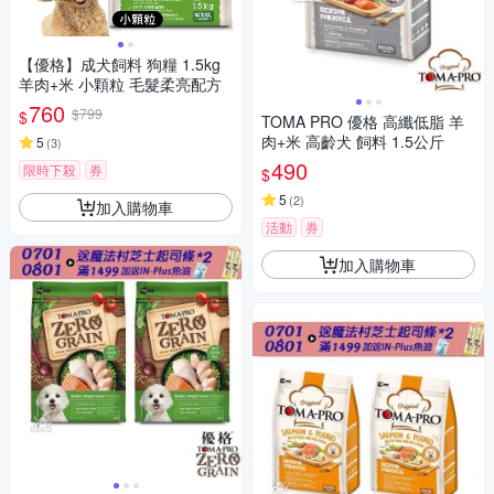
【優格】成犬飼料 狗糧 1.5kg
羊肉+米 小顆粒 毛髮柔亮配方
760
$799
$
TOMA PRO 優格 高纖低脂 羊
肉+米 高齡犬 飼料 1.5公斤
5
(
3
)
490
限時下殺
券
$
5
(
2
)
加入購物車
活動
券
加入購物車