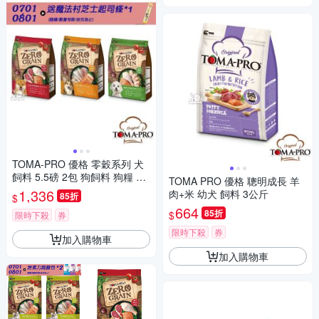
TOMA-PRO 優格 零穀系列 犬
飼料 5.5磅 2包 狗飼料 狗糧 羊
TOMA PRO 優格 聰明成長 羊
肉+鮭魚 5種魚 體重管理 全齡
1,336
肉+米 幼犬 飼料 3公斤
85折
$
犬 成犬
664
85折
$
限時下殺
券
限時下殺
券
加入購物車
加入購物車