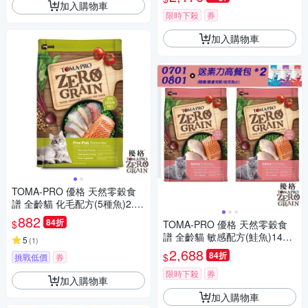
加入購物車
限時下殺
券
加入購物車
TOMA-PRO 優格 天然零穀食
譜 全齡貓 化毛配方(5種魚)2.5
磅X2包
882
84折
$
TOMA-PRO 優格 天然零穀食
譜 全齡貓 敏感配方(鮭魚)14磅
5
(
1
)
X2包
2,688
84折
$
挑戰低價
券
限時下殺
券
加入購物車
加入購物車