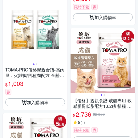
限時下殺
券
加入購物車
TOMA-PRO優格親親食譜-高肉
量．火雞鴨/四種肉配方-全齡貓
用 5lbs/2.27kg
1,003
$
券
【優格】親親食譜 成貓專用 敏
加入購物車
感腸胃低脂配方13.2磅 貓糧 貓
飼料
2,736
$2,880
$
5
(
1
)
限時下殺
券