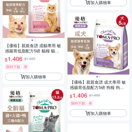
加入購物車
【優格】親親食譜 成貓專用 敏
感腸胃低脂配方5磅 貓糧 貓飼
料
1,406
$1,480
$
限時下殺
券
加入購物車
【優格】親親食譜 成犬專用 敏
感腸胃低脂配方5磅 狗糧 狗飼
料
1,406
$1,480
$
限時下殺
券
加入購物車