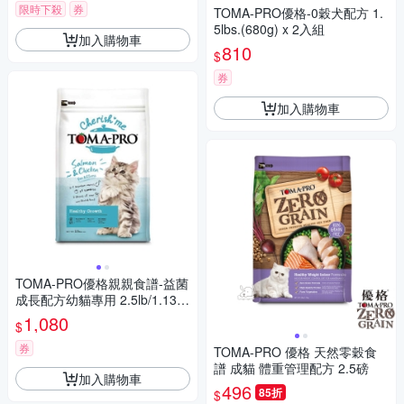
愛心捐贈
限時下殺
券
TOMA-PRO優格-0穀犬配方 1.
5lbs.(680g) x 2入組
加入購物車
810
$
券
加入購物車
TOMA-PRO優格親親食譜-益菌
成長配方幼貓專用 2.5lb/1.13kg
x 2入組
1,080
$
券
TOMA-PRO 優格 天然零穀食
譜 成貓 體重管理配方 2.5磅
加入購物車
496
85折
$