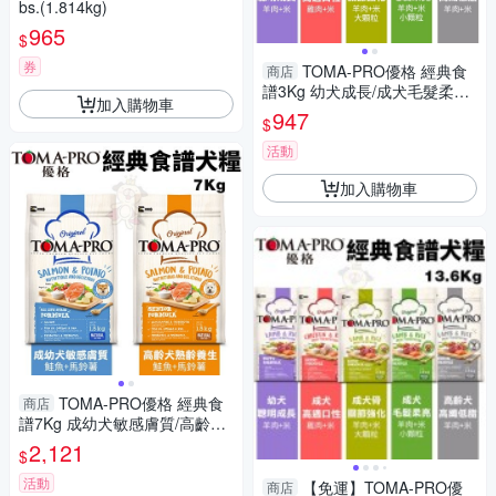
bs.(1.814kg)
965
$
券
TOMA-PRO優格 經典食
商店
譜3Kg 幼犬成長/成犬毛髮柔亮/
加入購物車
關節/高齡犬低脂配方 犬糧
947
$
活動
加入購物車
TOMA-PRO優格 經典食
商店
譜7Kg 成幼犬敏感膚質/高齡犬
熟齡養生 鮭魚+馬鈴薯配方 犬
2,121
$
糧
活動
【免運】TOMA-PRO優
商店