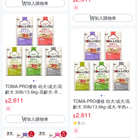
$
加入購物車
券
加入購物車
TOMA-PRO優格 幼犬/成犬/高
齡犬 30lb/13.6kg-高齡犬-羊肉
+米高纖低脂配方
2,611
$
TOMA-PRO優格 幼犬/成犬/高
齡犬 30lb/13.6kg-成犬-羊肉+米
券
(小顆粒)毛髮柔亮配方
2,611
$
加入購物車
5
(
1
)
券