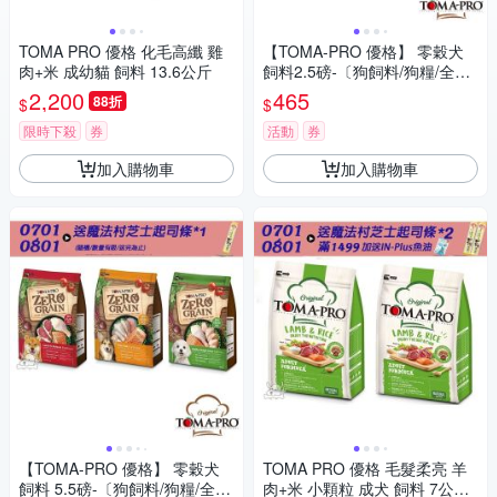
TOMA PRO 優格 化毛高纖 雞
【TOMA-PRO 優格】 零穀犬
肉+米 成幼貓 飼料 13.6公斤
飼料2.5磅-〔狗飼料/狗糧/全齡
犬/成犬/5種魚/體重管理〕
2,200
465
88折
$
$
限時下殺
券
活動
券
加入購物車
加入購物車
【TOMA-PRO 優格】 零穀犬
TOMA PRO 優格 毛髮柔亮 羊
飼料 5.5磅-〔狗飼料/狗糧/全齡
肉+米 小顆粒 成犬 飼料 7公斤