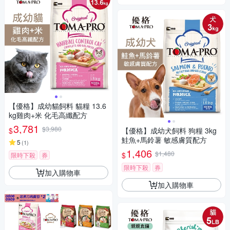
【優格】成幼貓飼料 貓糧 13.6
kg雞肉+米 化毛高纖配方
3,781
$3,980
$
【優格】成幼犬飼料 狗糧 3kg
鮭魚+馬鈴薯 敏感膚質配方
5
(
1
)
1,406
$1,480
$
限時下殺
券
限時下殺
券
加入購物車
加入購物車