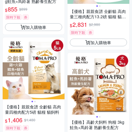
g鮭魚+馬鈴薯 熟齡養生配方
855
$899
$
【優格】親親食譜 全齡貓 高肉
量三種肉配方13.2磅 貓糧 貓飼
限時下殺
券
料
2,831
$2,980
$
加入購物車
限時下殺
券
加入購物車
【優格】親親食譜 全齡貓 高肉
量四種肉配方5磅 貓糧 貓飼料
1,406
$1,480
$
【優格】高齡犬飼料 狗糧 3kg
鮭魚+馬鈴薯 熟齡養生配方
限時下殺
券