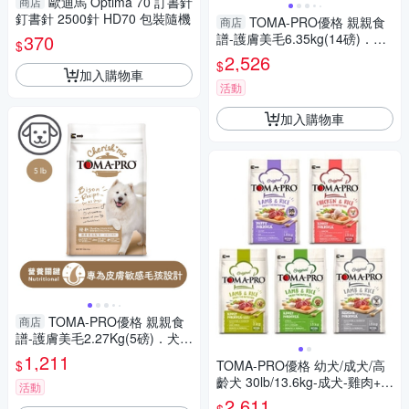
歐迪馬 Optima 70 訂書針
商店
釘書針 2500針 HD70 包裝隨機
TOMA-PRO優格 親親食
商店
370
譜-護膚美毛6.35kg(14磅)．犬
$
糧『寵喵樂旗艦店』
2,526
$
加入購物車
活動
加入購物車
TOMA-PRO優格 親親食
商店
譜-護膚美毛2.27Kg(5磅)．犬糧
『寵喵樂旗艦店』
1,211
$
TOMA-PRO優格 幼犬/成犬/高
齡犬 30lb/13.6kg-成犬-雞肉+米
活動
高適口性配方
2,611