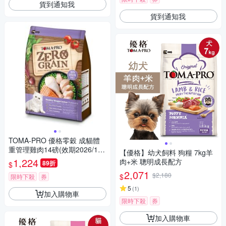
貨到通知我
貨到通知我
TOMA-PRO 優格零穀 成貓體
重管理雞肉14磅(效期2026/11/
【優格】幼犬飼料 狗糧 7kg羊
21)- 貓飼料/ 貓糧
1,224
肉+米 聰明成長配方
89折
$
2,071
$2,180
$
限時下殺
券
5
(
1
)
加入購物車
限時下殺
券
加入購物車