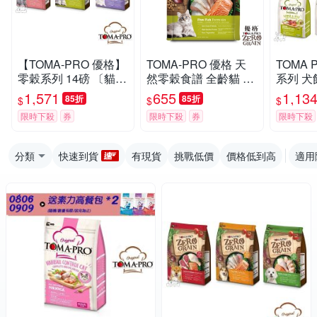
【TOMA-PRO 優格】
TOMA-PRO 優格 天
TOMA 
零穀系列 14磅 〔貓飼
然零穀食譜 全齡貓 化
系列 犬
料 貓糧 5種魚 鮭魚 體
毛配方(5種魚)5.5磅
糧 7公
1,571
655
1,13
85折
85折
$
$
$
重管理〕
齡犬
限時下殺
券
限時下殺
券
限時下殺
分類
快速到貨
有現貨
挑戰低價
價格低到高
適用