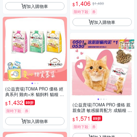
1,406
$1,480
$
加入購物車
限時下殺
券
加入購物車
(公益賣場)TOMA PRO 優格 經
典系列 雞肉+米 貓飼料 貓糧 7
公斤 【受贈對象：中華民國保
1,432
89折
$
(公益賣場)TOMA PRO 優格 親
護動物協會】(您不會收到商品)
親食譜 敏感腸胃配方 成貓糧 1
愛心捐贈
限時下殺
券
3.2磅【受贈對象：中華民國保
1,571
89折
$
加入購物車
護動物協會】(您不會收到商品)
愛心捐贈
限時下殺
券
加入購物車