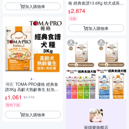
格 經典食譜13.6Kg 幼犬成長/
加入購物車
成犬毛髮柔亮/關節/高齡犬低脂
2,874
$
配方
活動
加入購物車
TOMA-PRO優格 經典食
商店
譜3Kg 高齡犬熟齡養生 鮭魚
+馬鈴薯配方 犬糧
1,061
$1,116
$
限時下殺
加入購物車
寵喵樂旗艦店