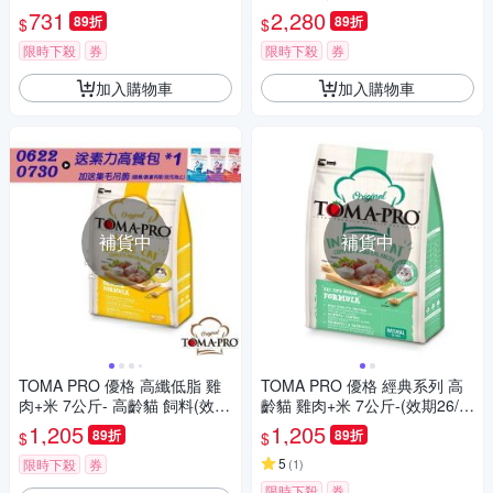
犬/成犬/5種魚/體重管理〕
2包
731
2,280
89折
89折
$
$
限時下殺
券
限時下殺
券
加入購物車
加入購物車
補貨中
補貨中
TOMA PRO 優格 高纖低脂 雞
TOMA PRO 優格 經典系列 高
肉+米 7公斤- 高齡貓 飼料(效期
齡貓 雞肉+米 7公斤-(效期26/1
26/12/20)
2/20)-貓飼料/貓糧
1,205
1,205
89折
89折
$
$
5
限時下殺
券
(
1
)
限時下殺
券