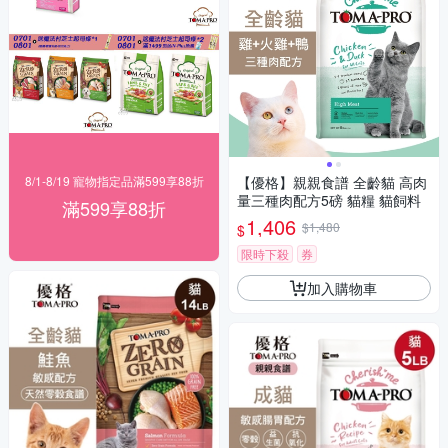
8/1-8/19 寵物指定品滿599享88折
【優格】親親食譜 全齡貓 高肉
量三種肉配方5磅 貓糧 貓飼料
滿599享88折
1,406
$1,480
$
限時下殺
券
加入購物車