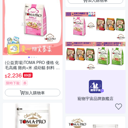
(公益賣場)TOMA PRO 優格 化
毛高纖 雞肉+米 成幼貓 飼料 1
3.6公斤【受贈對象：中華民國
2,236
89折
$
保護動物協會】(您不會收到商
品) 愛心捐贈
限時下殺
券
加入購物車
寵物宇宙品牌旗艦店