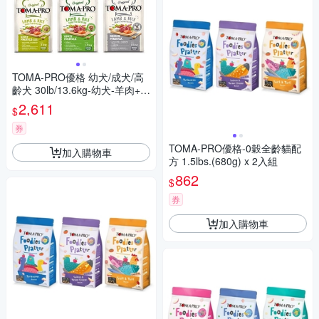
TOMA-PRO優格 幼犬/成犬/高
齡犬 30lb/13.6kg-幼犬-羊肉+米
聰明成長配方
2,611
$
券
TOMA-PRO優格-0穀全齡貓配
加入購物車
方 1.5lbs.(680g) x 2入組
862
$
券
加入購物車