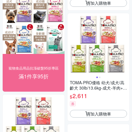
加入購物車
寵物食品用品抗漲破盤95折專區
滿1件享95折
TOMA-PRO優格 幼犬/成犬/高
齡犬 30lb/13.6kg-成犬-羊肉+米
(大顆粒)骨關節強化配方
2,611
$
券
加入購物車