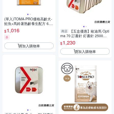
(單入)TOMA-PRO優格高齡犬-
鮭魚+馬鈴薯熟齡養生配方 6.6l
b/3kg
1,016
$
【五盒優惠】歐迪馬 Opti
商店
ma 70 訂書針 釘書針 2500針
券
HD70 包裝隨機
1,230
$
加入購物車
加入購物車