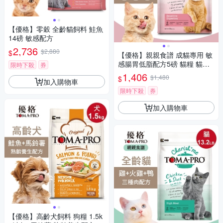
【優格】零穀 全齡貓飼料 鮭魚
14磅 敏感配方
2,736
$2,880
$
【優格】親親食譜 成貓專用 敏
感腸胃低脂配方5磅 貓糧 貓飼
限時下殺
券
料
1,406
$1,480
$
加入購物車
限時下殺
券
加入購物車
【優格】高齡犬飼料 狗糧 1.5k