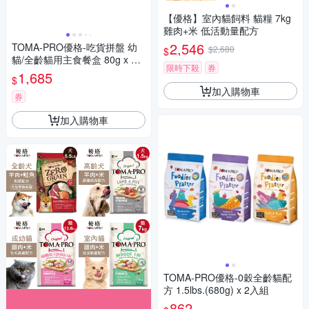
【優格】室內貓飼料 貓糧 7kg
雞肉+米 低活動量配方
2,546
TOMA-PRO優格-吃貨拼盤 幼
$2,680
$
貓/全齡貓用主食餐盒 80g x 48
限時下殺
券
入組
1,685
$
加入購物車
券
加入購物車
TOMA-PRO優格-0穀全齡貓配
方 1.5lbs.(680g) x 2入組
862