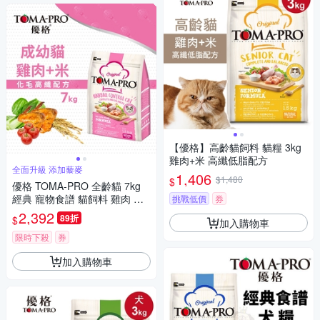
【優格】高齡貓飼料 貓糧 3kg
雞肉+米 高纖低脂配方
全面升級 添加藜麥
1,406
$1,480
$
優格 TOMA-PRO 全齡貓 7kg
經典 寵物食譜 貓飼料 雞肉 米
挑戰低價
券
天然糧
2,392
89折
$
加入購物車
限時下殺
券
加入購物車