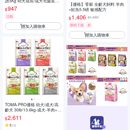
譜3Kg 幼犬成長/成犬毛髮柔亮/
【優格】零穀 全齡犬飼料 羊肉
關節/高齡犬低脂配方 犬糧
947
$
+鮭魚5.5磅 敏感配方
1,406
活動
$1,480
$
限時下殺
券
加入購物車
加入購物車
TOMA-PRO優格 幼犬/成犬/高
齡犬 30lb/13.6kg-成犬-羊肉+米
(小顆粒)毛髮柔亮配方
2,611
$
5
(
1
)