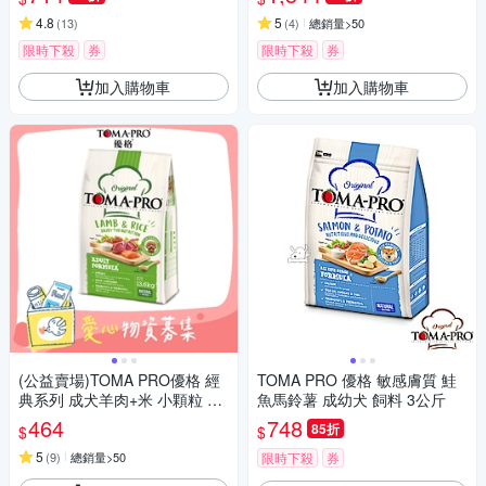
4.8
5
(
13
)
(
4
)
總銷量>50
限時下殺
券
限時下殺
券
加入購物車
加入購物車
(公益賣場)TOMA PRO優格 經
TOMA PRO 優格 敏感膚質 鮭
典系列 成犬羊肉+米 小顆粒 1.5
魚馬鈴薯 成幼犬 飼料 3公斤
kg X 1包【受贈對象：中華民國
464
748
85折
$
$
保護動物協會】(您不會收到商
品) 愛心捐贈
5
(
9
)
總銷量>50
限時下殺
券