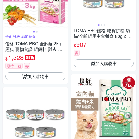
TOMA-PRO優格-吃貨拼盤 幼
貓/全齡貓用主食餐盒 80g x 24
全面升級 添加藜麥
入組
907
優格 TOMA-PRO 全齡貓 3kg
$
經典 寵物食譜 貓飼料 雞肉 米
券
天然糧 營養 藜麥
1,328
89折
$
加入購物車
限時下殺
券
加入購物車