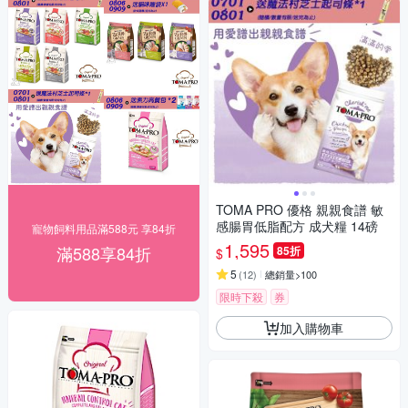
TOMA PRO 優格 親親食譜 敏
感腸胃低脂配方 成犬糧 14磅
寵物飼料用品滿588元 享84折
1,595
滿588享84折
85折
$
5
(
12
)
總銷量>100
限時下殺
券
加入購物車