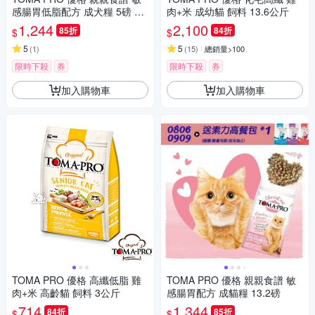
感腸胃低脂配方 成犬糧 5磅 2
肉+米 成幼貓 飼料 13.6公斤
包
1,244
2,100
85折
84折
$
$
5
5
(
1
)
(
15
)
總銷量>100
限時下殺
券
限時下殺
券
加入購物車
加入購物車
TOMA PRO 優格 高纖低脂 雞
TOMA PRO 優格 親親食譜 敏
肉+米 高齡貓 飼料 3公斤
感腸胃配方 成貓糧 13.2磅
714
1,344
84折
85折
$
$