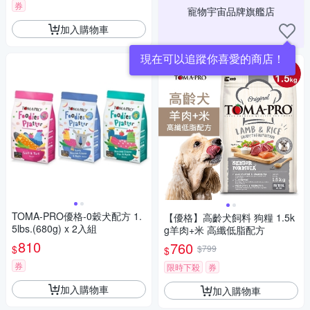
券
寵物宇宙品牌旗艦店
加入購物車
現在可以追蹤你喜愛的商店！
TOMA-PRO優格-0穀犬配方 1.
【優格】高齡犬飼料 狗糧 1.5k
5lbs.(680g) x 2入組
g羊肉+米 高纖低脂配方
810
760
$
$799
$
券
限時下殺
券
加入購物車
加入購物車