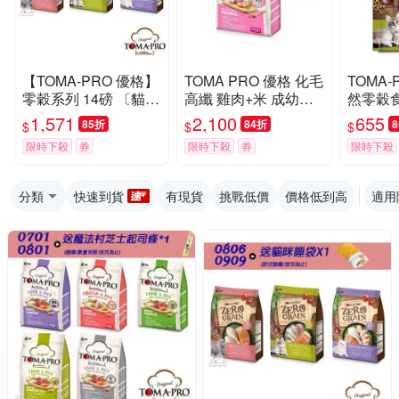
【TOMA-PRO 優格】
TOMA PRO 優格 化毛
TOMA-
零穀系列 14磅 〔貓飼
高纖 雞肉+米 成幼貓
然零穀食
料 貓糧 5種魚 鮭魚 體
飼料 13.6公斤
毛配方(5
1,571
2,100
655
85折
84折
$
$
$
重管理〕
限時下殺
券
限時下殺
券
限時下殺
分類
快速到貨
有現貨
挑戰低價
價格低到高
適用