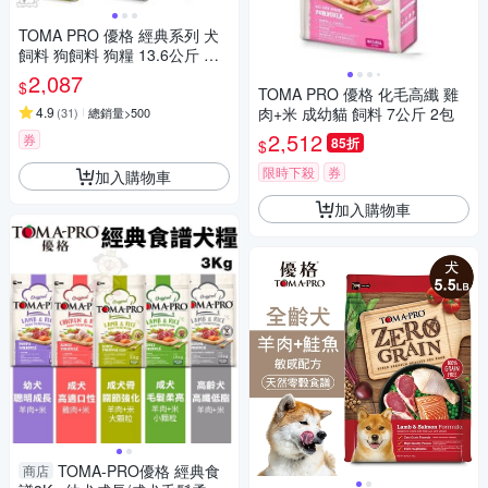
TOMA PRO 優格 經典系列 犬
飼料 狗飼料 狗糧 13.6公斤 成
犬 幼犬 高齡犬 老犬 全齡犬
2,087
$
TOMA PRO 優格 化毛高纖 雞
4.9
肉+米 成幼貓 飼料 7公斤 2包
(
31
)
總銷量>500
2,512
券
85折
$
限時下殺
券
加入購物車
加入購物車
TOMA-PRO優格 經典食
商店