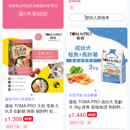
$
寵物食品用品抗漲破盤95折專區
券
滿1件享95折
加入購物車
全面升級 添加藜麥
極致100%零榖配方
優格 TOMA-PRO 成幼犬 熟齡
優格 TOMA-PRO 天然 零榖 5.
犬 3kg 經典 寵物食譜 狗飼料
5LB 全齡貓 無穀 貓飼料 鮭魚 5
熟齡 鮭魚 馬鈴薯 藜麥
1,440
89折
$
種魚 天然糧
1,308
89折
$
限時下殺
券
限時下殺
券