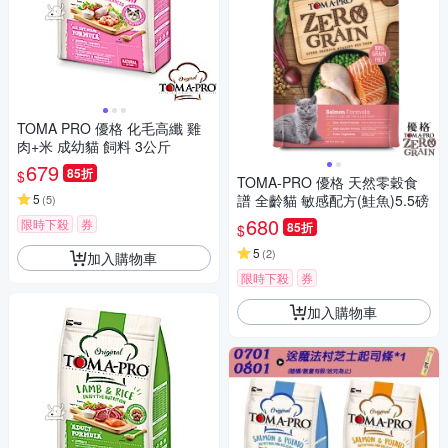
TOMA PRO 優格 化毛高纖 雞
肉+米 成幼貓 飼料 3公斤
679
85折
$
TOMA-PRO 優格 天然零穀食
5
譜 全齡貓 敏感配方(鮭魚)5.5磅
(
5
)
680
限時下殺
券
85折
$
5
(
2
)
加入購物車
限時下殺
券
加入購物車