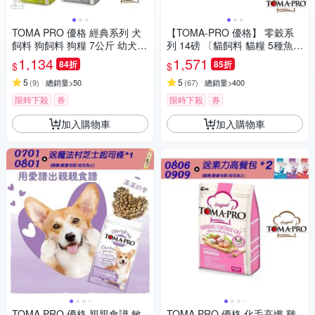
TOMA PRO 優格 經典系列 犬
【TOMA-PRO 優格】 零穀系
飼料 狗飼料 狗糧 7公斤 幼犬
列 14磅 〔貓飼料 貓糧 5種魚
成犬 高齡犬
鮭魚 體重管理〕
1,134
1,571
84折
85折
$
$
5
5
(
9
)
總銷量>50
(
67
)
總銷量>400
限時下殺
券
限時下殺
券
加入購物車
加入購物車
TOMA PRO 優格 親親食譜 敏
TOMA PRO 優格 化毛高纖 雞