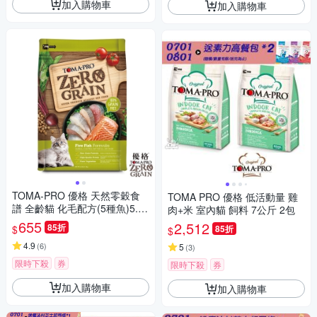
加入購物車
加入購物車
TOMA-PRO 優格 天然零穀食
TOMA PRO 優格 低活動量 雞
譜 全齡貓 化毛配方(5種魚)5.5
肉+米 室內貓 飼料 7公斤 2包
磅
655
2,512
85折
$
85折
$
4.9
(
6
)
5
(
3
)
限時下殺
券
限時下殺
券
加入購物車
加入購物車