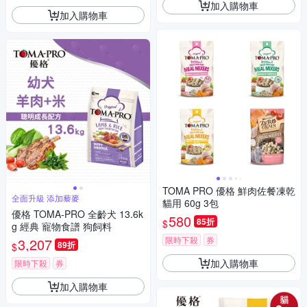
加入購物車
加入購物車
TOMA PRO 優格 鮮肉佐餐凍乾
全面升級 添加藜麥
貓用 60g 3包
優格 TOMA-PRO 全齡犬 13.6k
580
85折
$
g 經典 寵物食譜 狗飼料
限時下殺
券
3,207
89折
$
加入購物車
限時下殺
券
加入購物車