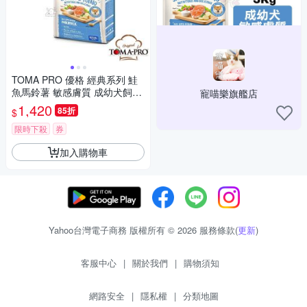
TOMA PRO 優格 經典系列 鮭
魚馬鈴薯 敏感膚質 成幼犬飼料
寵喵樂旗艦店
3公斤 2包
1,420
85折
$
限時下殺
券
加入購物車
Yahoo台灣電子商務 版權所有 © 2026 服務條款(
更新
)
客服中心
|
關於我們
|
購物須知
網路安全
|
隱私權
|
分類地圖