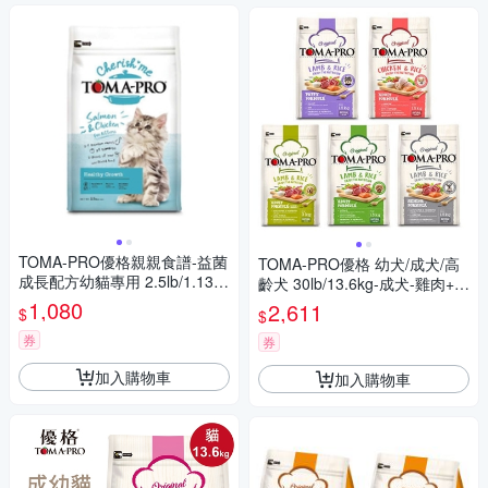
TOMA-PRO優格親親食譜-益菌
TOMA-PRO優格 幼犬/成犬/高
成長配方幼貓專用 2.5lb/1.13kg
齡犬 30lb/13.6kg-成犬-雞肉+米
x 2入組
高適口性配方
1,080
2,611
$
$
券
券
加入購物車
加入購物車