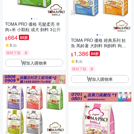
TOMA PRO 優格 毛髮柔亮 羊
肉+米 小顆粒 成犬 飼料 3公斤
664
85折
$
TOMA PRO 優格 經典系列 鮭
5
魚 馬鈴薯 犬飼料 狗飼料 狗糧
(
2
)
7公斤 成犬 幼犬 高齡犬
1,386
限時下殺
券
84折
$
5
(
2
)
加入購物車
限時下殺
券
加入購物車