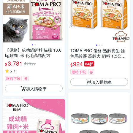
【優格】成幼貓飼料 貓糧 13.6
TOMA PRO 優格 熟齡養生 鮭
kg雞肉+米 化毛高纖配方
魚馬鈴薯 高齡犬 飼料 1.5公斤
2包
3,781
924
$3,980
$
84折
$
5
(
1
)
限時下殺
券
限時下殺
券
加入購物車
加入購物車