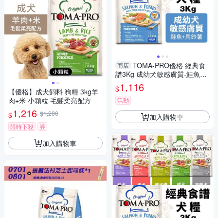
TOMA-PRO優格 經典食
商店
譜3Kg 成幼犬敏感膚質-鮭魚
+馬鈴薯配方 犬糧
1,116
$
【優格】成犬飼料 狗糧 3kg羊
肉+米 小顆粒 毛髮柔亮配方
活動
1,216
$1,280
$
加入購物車
限時下殺
券
加入購物車