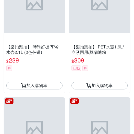
【樂扣樂扣】 時尚好握PP冷
【樂扣樂扣】 PET水壺1.9L/
水壺2.1L (2色任選)
立臥兩用/莫蘭迪粉
239
309
$
$
券
活動
券
加入購物車
加入購物車