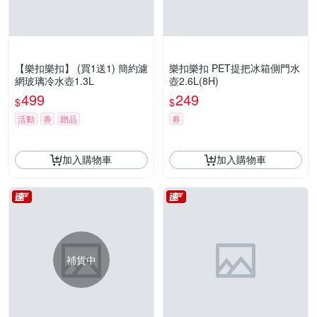
【樂扣樂扣】 (買1送1) 簡約濾
樂扣樂扣 PET提把冰箱側門水
網玻璃冷水壺1.3L
壺2.6L(8H)
499
249
$
$
活動
券
贈品
券
加入購物車
加入購物車
補貨中