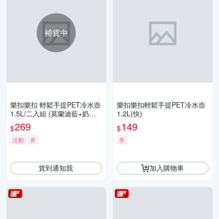
補貨中
樂扣樂扣 輕鬆手提PET冷水壺
樂扣樂扣輕鬆手提PET冷水壺
1.5L/二入組 (莫蘭迪藍+奶茶
1.2L(快)
色)
269
149
$
$
活動
券
券
貨到通知我
加入購物車