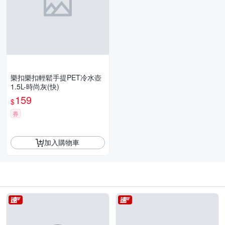
樂扣樂扣輕鬆手提PET冷水壺
1.5L-時尚灰(快)
159
$
券
加入購物車