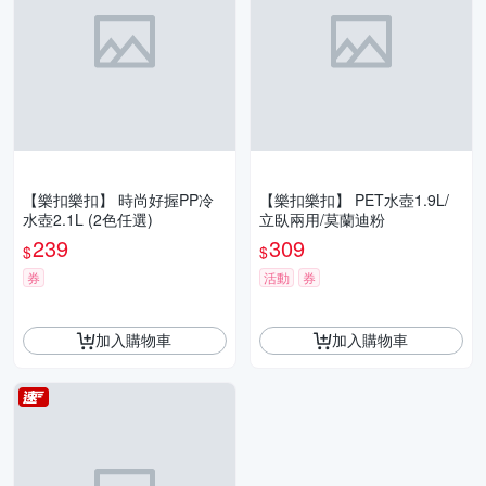
【樂扣樂扣】 時尚好握PP冷
【樂扣樂扣】 PET水壺1.9L/
水壺2.1L (2色任選)
立臥兩用/莫蘭迪粉
239
309
$
$
券
活動
券
加入購物車
加入購物車