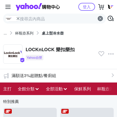
Yahoo購物中心
登入
...
杯瓶壺系列
桌上型冷水壺
LOCKnLOCK 樂扣樂扣
滿額送3%超贈點/餐廚組
主打
全館分類
全部活動
保鮮系列
杯瓶壺系
特別推薦