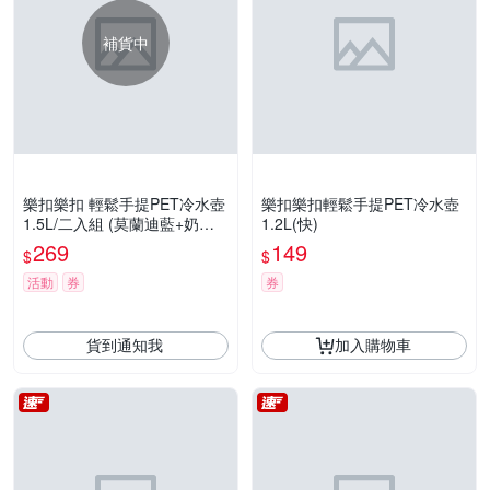
補貨中
樂扣樂扣 輕鬆手提PET冷水壺
樂扣樂扣輕鬆手提PET冷水壺
1.5L/二入組 (莫蘭迪藍+奶茶
1.2L(快)
色)
269
149
$
$
活動
券
券
貨到通知我
加入購物車