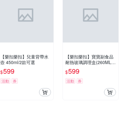
【樂扣樂扣】兒童背帶水
【樂扣樂扣】寶寶副食品
壺 450ml/2款可選
耐熱玻璃調理盒(260ML增
量版)_方形2入組
599
599
$
$
活動
券
活動
券