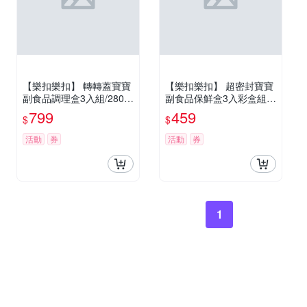
【樂扣樂扣】 轉轉蓋寶寶
【樂扣樂扣】 超密封寶寶
副食品調理盒3入組/280m
副食品保鮮盒3入彩盒組1
l
50ML
799
459
$
$
活動
券
活動
券
1