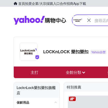
首頁
拍賣
企業/大宗採購入口
合作招商
App下載
Yahoo購物中心
LOCKnLOCK 樂扣樂扣
主打
全館分類
特別推薦
LocknLock樂扣樂扣旗艦
店
保鮮用品