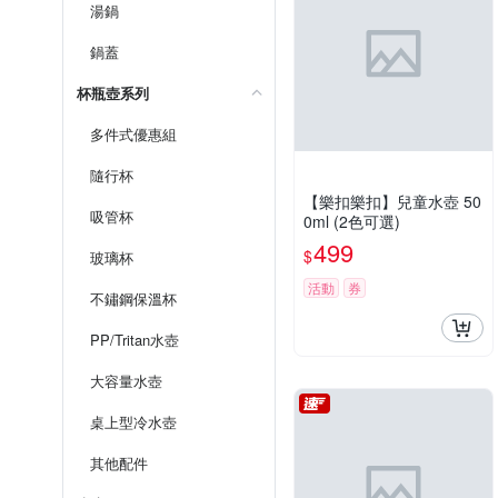
湯鍋
鍋蓋
杯瓶壺系列
多件式優惠組
隨行杯
【樂扣樂扣】兒童水壺 50
吸管杯
0ml (2色可選)
499
$
玻璃杯
活動
券
不鏽鋼保溫杯
PP/Tritan水壺
大容量水壺
桌上型冷水壺
其他配件