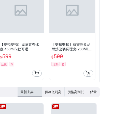
【樂扣樂扣】兒童背帶水
【樂扣樂扣】寶寶副食品
壺 450ml/2款可選
耐熱玻璃調理盒(260ML增
量版)_方形2入組
599
599
$
$
活動
券
活動
券
最新上架
價格低到高
價格高到低
銷量