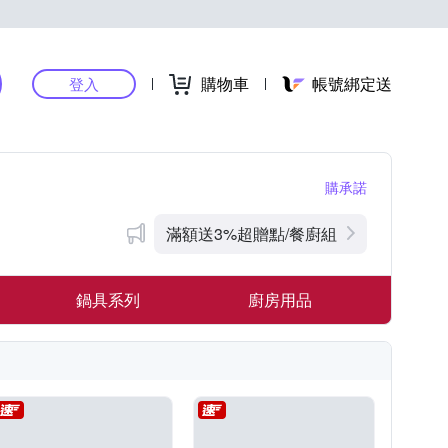
購物車
帳號綁定送
登入
購承諾
滿額送3%超贈點/餐廚組
鍋具系列
廚房用品