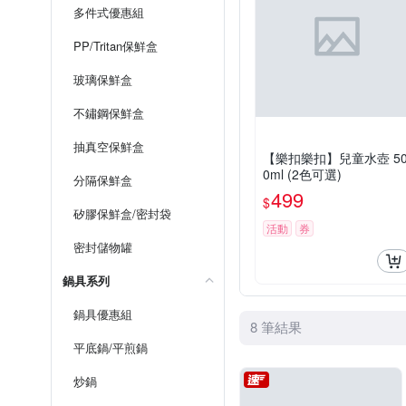
多件式優惠組
PP/Tritan保鮮盒
玻璃保鮮盒
不鏽鋼保鮮盒
抽真空保鮮盒
【樂扣樂扣】兒童水壺 5
0ml (2色可選)
分隔保鮮盒
499
$
矽膠保鮮盒/密封袋
活動
券
密封儲物罐
鍋具系列
鍋具優惠組
8 筆結果
平底鍋/平煎鍋
炒鍋