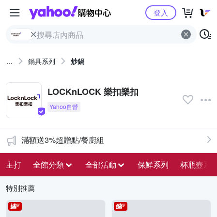
Yahoo購物中心
登入
...
鍋具系列
炒鍋
LOCKnLOCK 樂扣樂扣
滿額送3%超贈點/餐廚組
主打
全館分類
全部活動
保鮮系列
杯瓶壺系
特別推薦