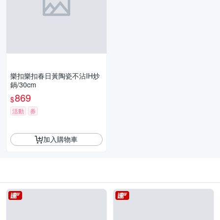
樂扣樂扣春日黃陶瓷不沾IH炒
鍋/30cm
869
$
活動
券
加入購物車