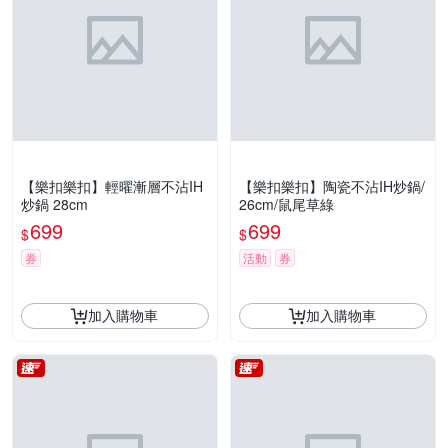
【樂扣樂扣】輕曜漸層不沾IH
【樂扣樂扣】陶瓷不沾IH炒鍋/
炒鍋 28cm
26cm/鼠尾草綠
699
699
$
$
券
活動
券
加入購物車
加入購物車