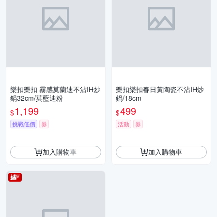
樂扣樂扣 霧感莫蘭迪不沾IH炒
樂扣樂扣春日黃陶瓷不沾IH炒
鍋32cm/莫藍迪粉
鍋/18cm
1,199
499
$
$
挑戰低價
券
活動
券
加入購物車
加入購物車