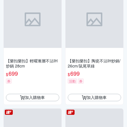
【樂扣樂扣】輕曜漸層不沾IH
【樂扣樂扣】陶瓷不沾IH炒鍋/
炒鍋 28cm
26cm/鼠尾草綠
699
699
$
$
券
活動
券
加入購物車
加入購物車