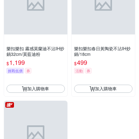
樂扣樂扣 霧感莫蘭迪不沾IH炒
樂扣樂扣春日黃陶瓷不沾IH炒
鍋32cm/莫藍迪粉
鍋/18cm
1,199
499
$
$
挑戰低價
券
活動
券
加入購物車
加入購物車