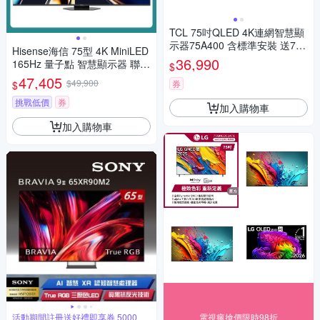
TCL 75吋QLED 4K連網智慧顯
示器75A400 含標準安裝 送7-1
Hisense海信 75型 4K MiniLED
1商品卡1400元
36,990
165Hz 量子點 智慧顯示器 聯網
$
液晶顯示器(75U8Q)
47,405
$49,900
券
$
挑戰低價
券
加入購物車
加入購物車
活動期間註冊送好禮即享券 5000
電視瘋搶價限時98折