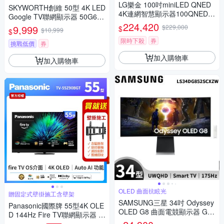
LG樂金 100吋miniLED QNED
SKYWORTH創維 50型 4K LED
4K連網智慧顯示器100QNED8
Google TV聯網顯示器 50G660
6BT
224,420
0K
9,999
$229,000
$
$10,999
$
限時下殺
券
挑戰低價
券
加入購物車
加入購物車
OLED 曲面抗眩光
贈固定式壁掛施工含壁架
SAMSUNG三星 34吋 Odyssey
Panasonic國際牌 55型4K OLE
OLED G8 曲面電競顯示器 G85
D 144Hz Fire TV聯網顯示器 無
SD S34DG852SC
視訊盒 TV-55Z90BGT