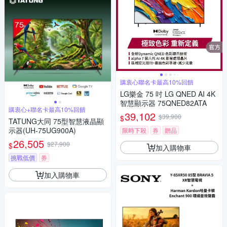
購衷心聯名卡最高10%回饋
LG樂金 75 吋 LG QNED AI 4K
智慧顯示器 75QNED82ATA
購衷心+聯名卡最高10%回饋
39,102
$39,900
$
TATUNG大同 75型智慧液晶顯
示器(UH-75UG900A)
限時下殺
券
贈品
26,505
$27,900
$
加入購物車
挑戰低價
券
加入購物車