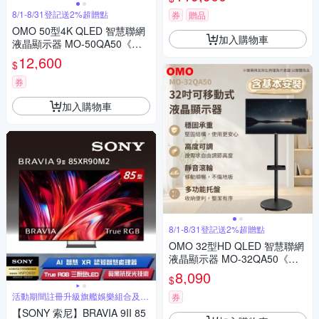
8/1-8/31登記送2%超贈點
券
贈品
OMO 50型4K QLED 智慧聯網
加入購物車
液晶顯示器 MO-50QA50《含
安裝｜移動式立架超值組》
12,600
$
券
加入購物車
8/1-8/31登記送2%超贈點
OMO 32型HD QLED 智慧聯網
液晶顯示器 MO-32QA50《含
安裝｜移動式立架超值組》
8,090
$
活動期間註冊升級旗艦娛樂組合及禮
券
券
【SONY 索尼】BRAVIA 9II 85