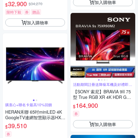
5AIT3200 含視訊盒+基本安裝
加入購物車
32,900
$34,270
$
+舊機回收
限時下殺
券
贈品
加入購物車
活動期間註冊送降噪耳機及好禮即享
券
【SONY 索尼】BRAVIA 9II 75
型 True RGB XR 4K HDR Goo
gle TV顯示器 (Y-75XR90M2)
164,900
購衷心+聯名卡最高10%回饋
$
HERAN禾聯 65吋miniLED 4K
券
GoogleTV連網智慧顯示器HX-6
5XT770F 含標準安裝
加入購物車
39,510
$
券