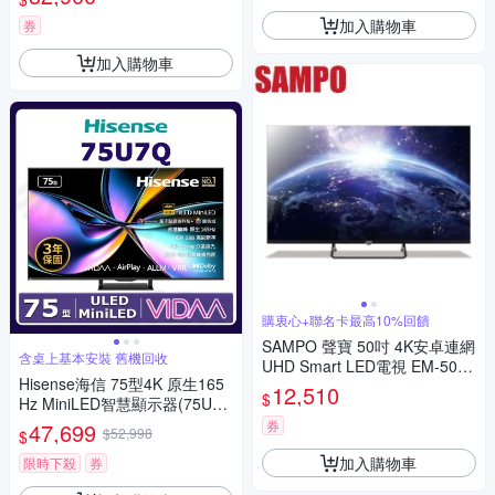
320】
加入購物車
券
加入購物車
購衷心+聯名卡最高10%回饋
SAMPO 聲寶 50吋 4K安卓連網
含桌上基本安裝 舊機回收
UHD Smart LED電視 EM-50K
Hisense海信 75型4K 原生165
D620 - 含基本安裝+舊機回收
12,510
$
Hz MiniLED智慧顯示器(75U7
Q)
券
47,699
$52,998
$
加入購物車
限時下殺
券