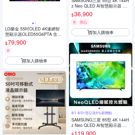
SAMSUNG三星 55型 4K 144H
z Neo QLED AI智慧顯示器 QA
55QN80HAXXZW 含基本安裝
36,900
$
券
贈品
LG樂金 55吋OLED 4K連網智
加入購物車
慧顯示器OLED55G6PTA 含壁
掛安裝+附原廠壁掛架 送7-11
79,900
$
商品卡3100元
券
加入購物車
8/1-8/31登記送6%超贈點
SAMSUNG三星 85型 4K 144H
z Neo QLED AI智慧顯示器 QA
85QN80HAXXZW 含基本安裝
119,900
$