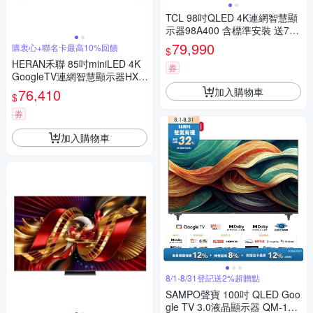
TCL 98吋QLED 4K連網智慧顯
示器98A400 含標準安裝 送7-1
1商品卡3100元
79,990
購衷心+聯名卡最高10%回饋
$
HERAN禾聯 85吋miniLED 4K
券
GoogleTV連網智慧顯示器HX-8
5XT770F 含標準安裝
加入購物車
76,410
$
券
加入購物車
8/1-8/31登記送2%超贈點
SAMPO聲寶 100吋 QLED Goo
gle TV 3.0液晶顯示器 QM-100