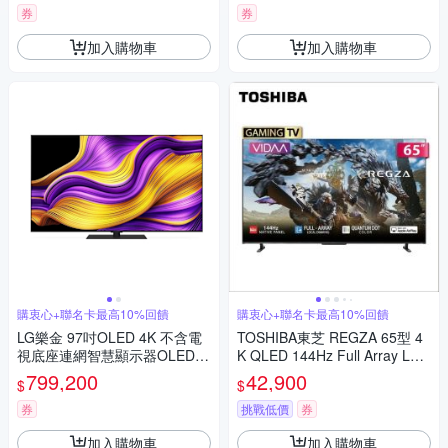
券
券
加入購物車
加入購物車
購衷心+聯名卡最高10%回饋
購衷心+聯名卡最高10%回饋
LG樂金 97吋OLED 4K 不含電
TOSHIBA東芝 REGZA 65型 4
視底座連網智慧顯示器OLED97
K QLED 144Hz Full Array LED
G5PTA含壁掛安裝+附原廠壁掛
AirPlay2 智慧顯示器 65Z670N
799,200
42,900
$
$
架
T
券
挑戰低價
券
加入購物車
加入購物車