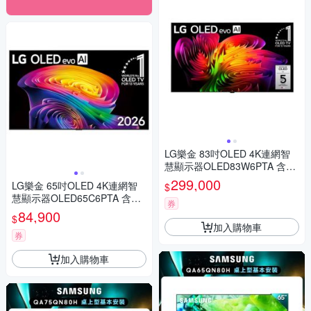
LG樂金 83吋OLED 4K連網智
慧顯示器OLED83W6PTA 含壁
掛安裝+附原廠壁掛架 送7-11
299,000
LG樂金 65吋OLED 4K連網智
$
商品卡11700元
慧顯示器OLED65C6PTA 含壁
券
掛安裝+附原廠壁掛架 送7-11
84,900
$
商品卡3300元
加入購物車
券
加入購物車