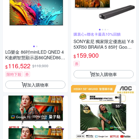
購衷心+聯名卡最高10%回饋
SONY索尼 獨家限定優惠組 Y-8
5XR50 BRAVIA 5 85吋 Google
LG樂金 86吋miniLED QNED 4
TV顯示器+ 哈曼卡頓Enchant 9
159,900
$
K連網智慧顯示器86QNED86B
00環繞音效聲霸
TA
券
116,522
$118,900
$
加入購物車
限時下殺
券
加入購物車