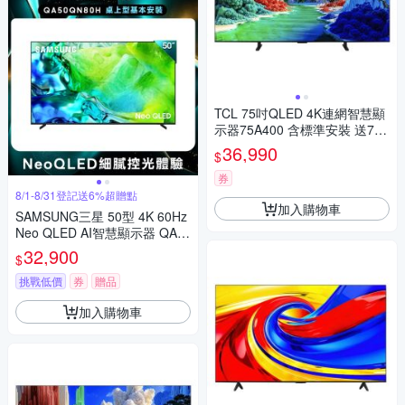
TCL 75吋QLED 4K連網智慧顯
示器75A400 含標準安裝 送7-1
1商品卡1400元
36,990
$
券
8/1-8/31登記送6%超贈點
加入購物車
SAMSUNG三星 50型 4K 60Hz
Neo QLED AI智慧顯示器 QA5
0QN80HAXXZW 含基本安裝
32,900
$
挑戰低價
券
贈品
加入購物車