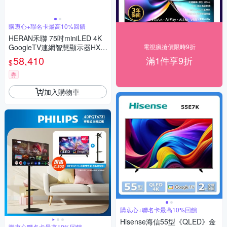
購衷心+聯名卡最高10%回饋
HERAN禾聯 75吋miniLED 4K
GoogleTV連網智慧顯示器HX-7
電視瘋搶價限時9折
5XT770F 含標準安裝
58,410
滿1件享9折
$
券
加入購物車
購衷心+聯名卡最高10%回饋
Hisense海信55型《QLED》金
購衷心聯名卡最高10%回饋