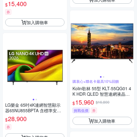
安裝｜移動式立架超值組》
15,400
$
券
加入購物車
購衷心+聯名卡最高10%回饋
Kolin歌林 55型 KLT-55QG01 4
K HDR QLED 智慧連網液晶顯
示器 不含安裝 一樓簽收
15,960
$16,800
$
LG樂金 65吋4K連網智慧顯示
器65NU855BPTA 含標準安裝
挑戰低價
券
送7-11商品卡1100元
28,900
$
加入購物車
券