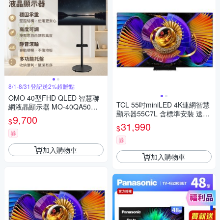
8/1-8/31登記送2%超贈點
OMO 40型FHD QLED 智慧聯
TCL 55吋miniLED 4K連網智慧
網液晶顯示器 MO-40QA50
顯示器55C7L 含標準安裝 送7-
《含安裝｜移動式立架超值
9,700
$
11商品卡1300元
組》
31,990
$
券
券
加入購物車
加入購物車