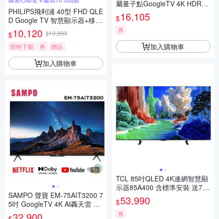
屬量子點GoogleTV 4K HDR連
PHILIPS飛利浦 40型 FHD QLE
網液晶顯示器55E7K
16,105
$
D Google TV 智慧顯示器+移動
式立架組 40PQT6731
券
10,120
$10,999
$
加入購物車
限時下殺
券
贈品
加入購物車
TCL 85吋QLED 4K連網智慧顯
示器85A400 含標準安裝 送7-1
SAMPO 聲寶 EM-75AIT3200 7
1商品卡2100元
53,990
$
5吋 GoogleTV 4K AI轟天雷 12
0Hz 液晶顯示器【含視訊盒MT-
券
32,900
$