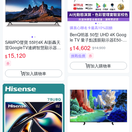
購衷心聯名卡最高10%回饋
BenQ明基 50型 UHD 4K Goog
le TV 量子點護眼顯示器E50-7
SAMPO聲寶 55吋4K AI新轟天
60-無視訊盒(僅配送無安裝)
14,602
雷GoogleTV連網智慧顯示器E
$14,900
$
M-55AIS3220 含標準安裝 送7-
15,120
挑戰低價
券
$
11商品卡2100元
券
加入購物車
加入購物車