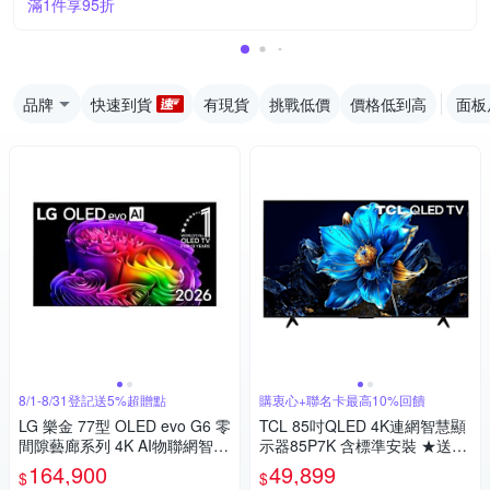
滿1件享95折
品牌
快速到貨
有現貨
挑戰低價
價格低到高
面板
8/1-8/31登記送5%超贈點
購衷心+聯名卡最高10%回饋
LG 樂金 77型 OLED evo G6 零
TCL 85吋QLED 4K連網智慧顯
間隙藝廊系列 4K AI物聯網智慧
示器85P7K 含標準安裝 ★送7-
顯示器OLED77G6PTA(含基本
11商品卡1900元
164,900
49,899
$
$
安裝)