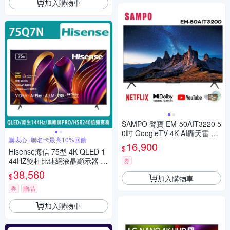
加入購物車
SAMPO 聲寶 EM-50AIT3220 5
0吋 GoogleTV 4K AI轟天雷 12
購衷心+聯名卡最高10%回饋
0Hz 液晶顯示器【含視訊盒MT-
16,900
$
Hisense海信 75型 4K QLED 1
320】
44HZ雙杜比連網液晶顯示器 7
券
5Q7N 送桌上安裝
38,560
$
加入購物車
券
贈品
加入購物車