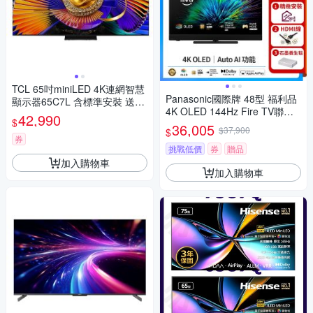
TCL 65吋miniLED 4K連網智慧
Panasonic國際牌 48型 福利品
顯示器65C7L 含標準安裝 送7-
4K OLED 144Hz Fire TV聯網
11商品卡1700元
42,990
$
顯示器 無視訊盒 TV-48Z90BG
36,005
$37,900
$
T
券
挑戰低價
券
贈品
加入購物車
加入購物車