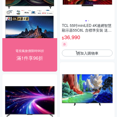
TCL 55吋miniLED 4K連網智慧
顯示器55C8L 含標準安裝 送7-
11商品卡1400元
36,990
$
券
電視瘋搶價限時96折
加入購物車
滿1件享96折