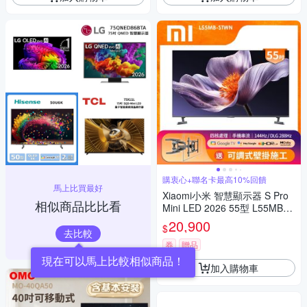
購衷心+聯名卡最高10%回饋
馬上比買最好
Xiaomi小米 智慧顯示器 S Pro
相似商品比比看
Mini LED 2026 55型 L55MB-S
TWN 手臂施工含架
20,900
$
去比較
券
贈品
現在可以馬上比較相似商品！
加入購物車