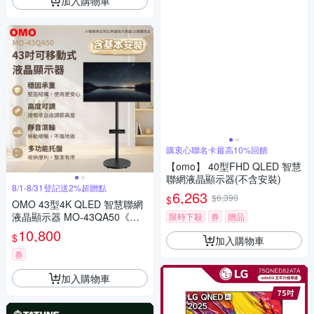
加入購物車
購衷心聯名卡最高10%回饋
【omo】 40型FHD QLED 智慧
聯網液晶顯示器(不含安裝)
8/1-8/31登記送2%超贈點
6,263
$6,390
$
OMO 43型4K QLED 智慧聯網
液晶顯示器 MO-43QA50《含
限時下殺
券
贈品
安裝｜移動式立架超值組》
10,800
$
加入購物車
券
加入購物車