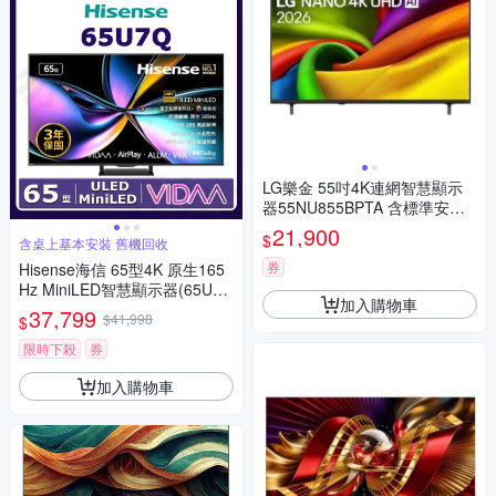
LG樂金 55吋4K連網智慧顯示
器55NU855BPTA 含標準安裝
送7-11商品卡900元
21,900
$
含桌上基本安裝 舊機回收
券
Hisense海信 65型4K 原生165
Hz MiniLED智慧顯示器(65U7
加入購物車
Q)
37,799
$41,998
$
限時下殺
券
加入購物車