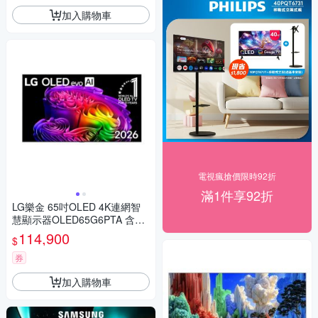
加入購物車
電視瘋搶價限時92折
滿1件享92折
LG樂金 65吋OLED 4K連網智
慧顯示器OLED65G6PTA 含壁
掛安裝+附原廠壁掛架 送7-11
114,900
$
商品卡4500元
券
加入購物車