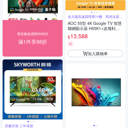
送九陽高速調理果汁機、買再送基本
安裝
AOC 55型 4K Google TV 智慧
聯網顯示器 H55K1+送飛利浦
輕巧筋膜槍 PPM7303
電視瘋搶價限時98折
13,588
$
滿1件享98折
券
加入購物車
原廠安裝 三年保固