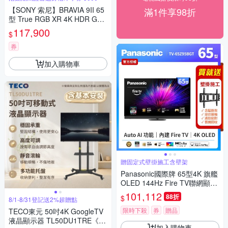
【SONY 索尼】BRAVIA 9II 65
滿1件享98折
型 True RGB XR 4K HDR Goo
gle TV顯示器 (Y-65XR90M2)
117,900
$
券
加入購物車
贈固定式壁掛施工含壁架
Panasonic國際牌 65型4K 旗艦
OLED 144Hz Fire TV聯網顯示
器 無視訊盒 TV-65Z95BGT
101,112
88折
$
8/1-8/31登記送2%超贈點
限時下殺
券
贈品
TECO東元 50吋4K GoogleTV
液晶顯示器 TL50DU1TRE《含
加入購物車