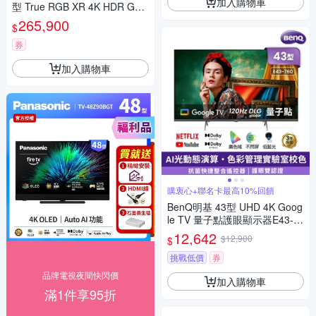
加入購物車
型 True RGB XR 4K HDR Goo
gle TV顯示器 (Y-85XR90M2)
265,900
$
券
加入購物車
購衷心+聯名卡最高10%回饋
BenQ明基 43型 UHD 4K Goog
le TV 量子點護眼顯示器E43-7
60-無視訊盒(含運不含安裝)
12,642
$12,900
$
挑戰低價
券
品牌電視夜間快閃價
加入購物車
滿1件享95折