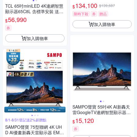
SD620 含基本安裝+舊機回收
134,100
TCL 65吋miniLED 4K連網智慧
$139,687
$
顯示器65C8L 含標準安裝 送7-
限時下殺
券
贈品
11商品卡2200元
56,990
$
加入購物車
券
加入購物車
SAMPO聲寶 55吋4K AI新轟天
雷GoogleTV連網智慧顯示器E
M-55AIS3220 含標準安裝 送7-
15,120
8/1-8/31登記送2%超贈點
$
11商品卡2100元
SAMPO聲寶 75型聯網 4K UH
券
D AI優畫新轟天雷顯示器 EM-7