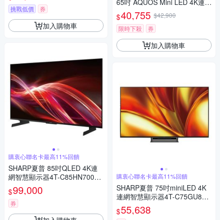
65吋 AQUOS Mini LED 4K連網
挑戰低價
券
智慧液晶顯示器
40,755
$42,900
$
加入購物車
限時下殺
券
加入購物車
購衷心聯名卡最高11%回饋
SHARP夏普 85吋QLED 4K連
網智慧顯示器4T-C85HN7000X
購衷心聯名卡最高11%回饋
含標準安裝
99,000
SHARP夏普 75吋miniLED 4K
$
連網智慧顯示器4T-C75GU850
券
0X 含標準安裝
55,638
$
加入購物車