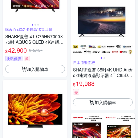
購衷心+聯名卡最高10%回饋
SHARP夏普 4T-C75HN7000X
75吋 AQUOS QLED 4K連網智
慧液晶顯示器
42,900
$45,157
$
挑戰低價
券
日本原裝面板
加入購物車
SHARP夏普 65吋4K UHD Andr
oid連網液晶顯示器 4T-C65DJ1
T
19,988
$
券
加入購物車