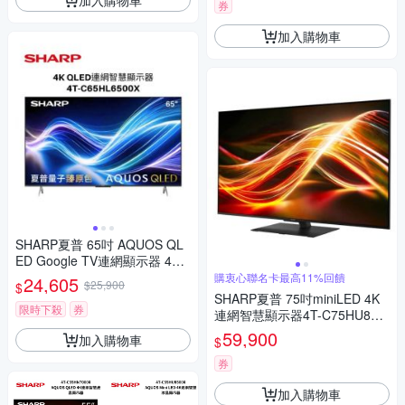
券
加入購物車
SHARP夏普 65吋 AQUOS QL
ED Google TV連網顯示器 4T-
C65HL6500X
購衷心聯名卡最高11%回饋
24,605
$25,900
$
SHARP夏普 75吋miniLED 4K
限時下殺
券
連網智慧顯示器4T-C75HU850
0X 含標準安裝 送7-11商品卡2
59,900
加入購物車
$
300元
券
加入購物車