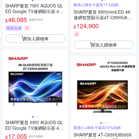
購衷心聯名卡最高11%回饋
SHARP夏普 75吋 AQUOS QL
ED Google TV連網顯示器 4T-
SHARP夏普 85吋miniLED 4K
C75HL6500X
連網智慧顯示器4T-C85HU850
46,085
$48,510
$
0X 含標準安裝
124,900
$
挑戰低價
券
券
加入購物車
加入購物車
SHARP夏普 55吋 AQUOS QL
ED Google TV連網顯示器 4T-
購衷心+聯名卡最高10%回饋
C55HL6500X
17,005
SHARP夏普 4T-C65HU8500X
$17,900
$