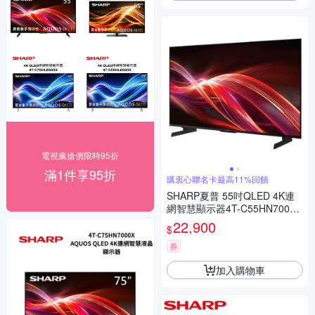
電視瘋搶價限時95折
滿1件享95折
購衷心聯名卡最高11%回饋
SHARP夏普 55吋QLED 4K連
網智慧顯示器4T-C55HN7000X
含標準安裝
22,900
$
券
加入購物車