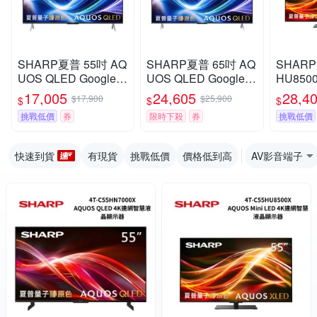
SHARP夏普 55吋 AQ
SHARP夏普 65吋 AQ
SHARP
UOS QLED Google T
UOS QLED Google T
HU850
V連網顯示器 4T-C55
V連網顯示器 4T-C65
OS Min
17,005
24,605
28,4
$17,900
$25,900
$
$
$
HL6500X
HL6500X
智慧液
挑戰低價
券
限時下殺
券
挑戰低價
快速到貨
有現貨
挑戰低價
價格低到高
AV影音端子