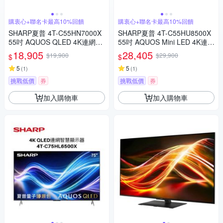
購衷心+聯名卡最高10%回饋
購衷心+聯名卡最高10%回饋
SHARP夏普 4T-C55HN7000X
SHARP夏普 4T-C55HU8500X
55吋 AQUOS QLED 4K連網智
55吋 AQUOS Mini LED 4K連網
慧液晶顯示器
智慧液晶顯示器
18,905
28,405
$19,900
$29,900
$
$
5
5
(
1
)
(
1
)
挑戰低價
券
挑戰低價
券
加入購物車
加入購物車