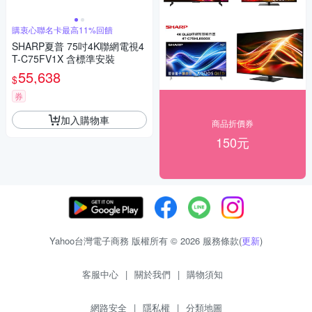
購衷心聯名卡最高11%回饋
SHARP夏普 75吋4K聯網電視4
T-C75FV1X 含標準安裝
55,638
$
券
加入購物車
商品折價券
150元
Yahoo台灣電子商務 版權所有 © 2026 服務條款(
更新
)
客服中心
|
關於我們
|
購物須知
網路安全
|
隱私權
|
分類地圖