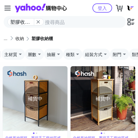
Yahoo購物中心
登入
塑膠收納
櫃
收納
塑膠收納櫃
主材質
層數
抽屜
種類
組裝方式
附門
類
補貨中
補貨中
自然風抽屜籃，重現手工藤編質感
自然風抽屜籃，重現手工藤編質感