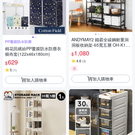
ANDYMAY2 鐵霸全碳鋼耐重洞
PP覆膜防水防塵
洞板收納架-65寬五層 OH-K12
棉花田繽紛PP覆膜防水防塵衣
9【角鋼 書架 鞋架 收納櫃 鐵架
1,080
$
櫥布套(122x46x180cm)
置物架 層架 電器架 廚房收納】
629
4.6
(
3
)
$
券
5
(
1
)
加入購物車
加入購物車