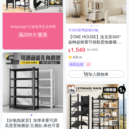
Andymay2 打造有序生活空間
可360度帶鎖萬向輪
滿299大優惠
【ONE HOUSE】洛克系360°
旋轉超耐重可移動置物書櫃-五
層 (書架/收納架/置物架/層架/收
1,549
$1,699
$
納櫃)
4.9
(
9
)
挑戰低價
券
加入購物車
【好氣氛家居】加厚承重可調
高度置物層架/五層款.兩色可選