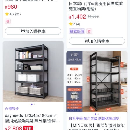
日本霜山 浴室廁所用多層式隙
-K105
980
$
縫置物架(附輪)
4.7
(
21
)
1,402
$1,502
$
券
5
(
4
)
加入購物車
挑戰低價
券
加入購物車
台灣製造
dayneeds 120x45x180cm 五
日系美學 耐用等級 防鏽烤漆鋼架
層消光黑角鋼架 陳列架/倉庫架/
【MINE 家居】電器架微波爐架
書架
2,808
78折
$