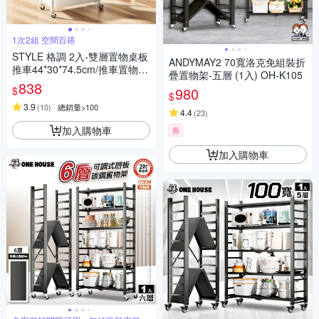
1次2組 空間百搭
STYLE 格調 2入-雙層置物桌板
ANDYMAY2 70寬洛克免組裝折
推車44*30*74.5cm/推車置物
疊置物架-五層 (1入) OH-K105
架/收納架/收納籃/手推車/收納
838
$
980
邊桌/移動式層架
$
3.9
(
10
)
總銷量>100
4.4
(
23
)
加入購物車
券
加入購物車