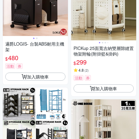
邏爵LOGIS- 台製ABS耐用主機
PICKup 25面寬吉納雙層隙縫置
架
物架附輪(附掛籃&掛鉤)
480
$
299
$
活動
券
4.8
(
2
)
加入購物車
活動
券
加入購物車