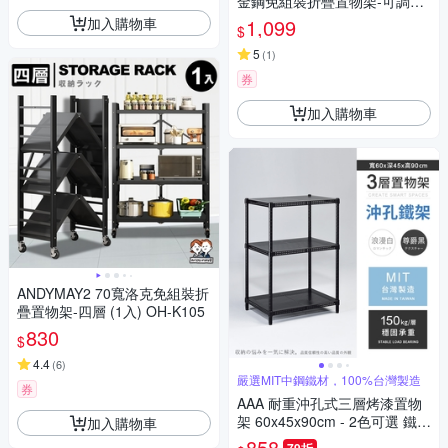
金鋼免組裝折疊置物架-可調層
板-2色可選 AM-K500【廚房架
加入購物車
1,099
$
免安裝架 收納架 鐵架 書架 鞋
架】
5
(
1
)
券
加入購物車
ANDYMAY2 70寬洛克免組裝折
疊置物架-四層 (1入) OH-K105
830
$
4.4
(
6
)
嚴選MIT中鋼鐵材，100%台灣製造
券
AAA 耐重沖孔式三層烤漆置物
架 60x45x90cm - 2色可選 鐵力
加入購物車
士架/沖孔架/收納架
858