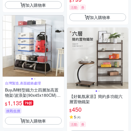
$
收納/層架/調味架)
加入購物車
活動
券
加入購物車
台灣製造,表面鍍鉻處理
BuyJM輕型鐵力士四層加高置
物架/波浪架(90x45x180CM)-D
【好氣氛家居】簡約多功能六
IY
1,135
層置物鐵架
79折
$
450
$
挑戰低價
5
(
4
)
加入購物車
活動
券