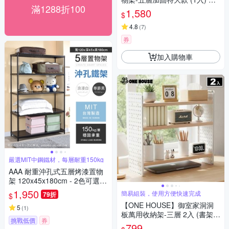
滿1288折100
-K105
1,580
$
4.8
(
7
)
券
加入購物車
嚴選MIT中鋼鐵材，每層耐重150kg
AAA 耐重沖孔式五層烤漆置物
架 120x45x180cm - 2色可選
鐵力士架/沖孔架/收納架
1,950
簡易組裝，使用方便快速完成
79折
$
【ONE HOUSE】御室家洞洞
5
(
1
)
板萬用收納架-三層 2入 (書架/
挑戰低價
券
廚房架/洞洞板收納/置物架/桌面
799