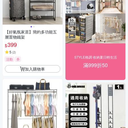
【好氣氛家居】簡約多功能五
層置物鐵架
399
$
5
(
2
)
STYLE格調 收納夏日輕生活
活動
券
滿999折50
加入購物車