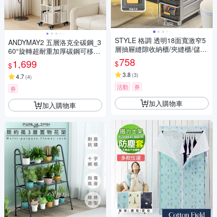
STYLE 格調 透明18面寬激窄5
ANDYMAY2 五層洛克全碳鋼_3
層抽屜縫隙收納櫃/夾縫櫃/儲物
60°旋轉超耐重加厚碳鋼可移動
櫃/窄櫃(廚房/浴室/客廳/臥室/廁
書櫃 OH-K123【書架 收納架
758
1,699
$
$
所)
置物架 層架 收納櫃】
3.8
(
3
)
4.7
(
4
)
活動
券
券
加入購物車
加入購物車