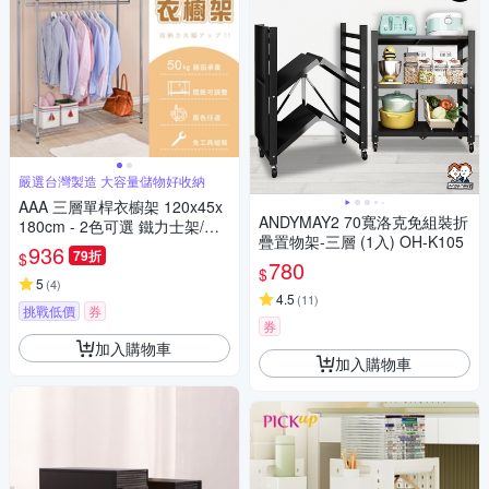
嚴選台灣製造 大容量儲物好收納
AAA 三層單桿衣櫥架 120x45x
ANDYMAY2 70寬洛克免組裝折
180cm - 2色可選 鐵力士架/波
疊置物架-三層 (1入) OH-K105
浪架/衣帽架
936
79折
$
780
$
5
(
4
)
4.5
(
11
)
挑戰低價
券
券
加入購物車
加入購物車