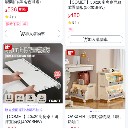
層架(白/黑兩色可選)
【COMET】50x20廚房桌面縫
隙置物板(5020SHW)
536
81折
$
480
$
4
(
1
)
5
(
1
)
限時下殺
券
券
加入購物車
加入購物車
擴充桌面瓶瓶罐罐不怕掉
【COMET】40x20廚房桌面縫
OAK&FIR 可移動儲物架, 1層，
隙置物板(4020SHW)
奶油白