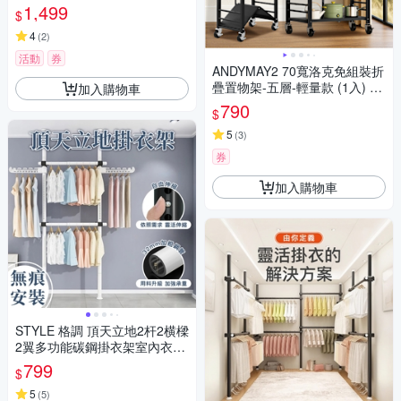
1,499
$
4
(
2
)
活動
券
ANDYMAY2 70寬洛克免組裝折
疊置物架-五層-輕量款 (1入) O
加入購物車
H-K105
790
$
5
(
3
)
券
加入購物車
STYLE 格調 頂天立地2杆2横樑
2翼多功能碳鋼掛衣架室內衣架
(大容量/分區收納/衣服收納/自
799
$
由調節高度)
5
(
5
)