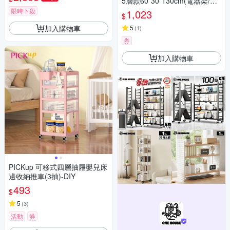
5層款60*30*130cm(電器架/微
波爐/書架)
限時下殺
1,023
$
加入購物車
5
(
1
)
券
加入購物車
PICKup 可移式四層抽屜嬰兒床
邊收納推車(3抽)-DIY
493
$
5
(
3
)
活動
券