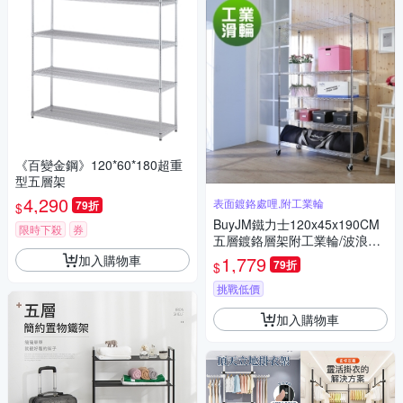
《百變金鋼》120*60*180超重
型五層架
4,290
表面鍍鉻處哩,附工業輪
79折
$
BuyJM鐵力士120x45x190CM
限時下殺
券
五層鍍鉻層架附工業輪/波浪架-
DIY
加入購物車
1,779
79折
$
挑戰低價
加入購物車