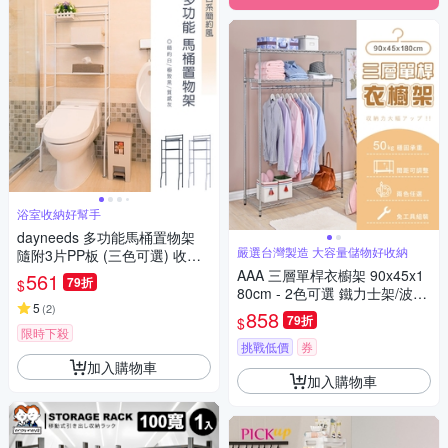
浴室收納好幫手
dayneeds 多功能馬桶置物架
嚴選台灣製造 大容量儲物好收納
隨附3片PP板 (三色可選) 收納
架/盥洗收納/浴室架
AAA 三層單桿衣櫥架 90x45x1
561
79折
$
80cm - 2色可選 鐵力士架/波浪
5
(
2
)
架/衣帽架
858
79折
$
限時下殺
挑戰低價
券
加入購物車
加入購物車