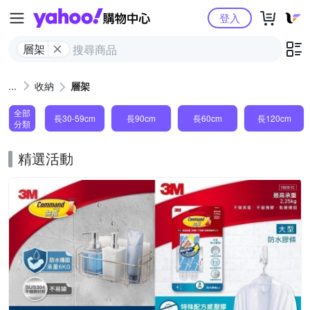
Yahoo購物中心
登入
層架
收納
層架
全部
長30-59cm
長90cm
長60cm
長120cm
分類
精選活動