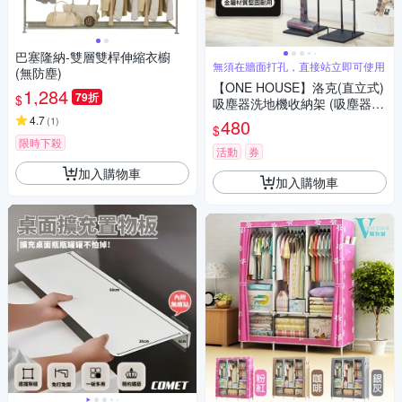
巴塞隆納-雙層雙桿伸縮衣櫥
無須在牆面打孔，直接站立即可使用
(無防塵)
【ONE HOUSE】洛克(直立式)
1,284
79折
$
吸塵器洗地機收納架 (吸塵器
架/吸塵器掛架/吸塵器收納架/吸
4.7
(
1
)
480
$
塵器充電掛架/直立式吸塵器收
限時下殺
納架)
活動
券
加入購物車
加入購物車