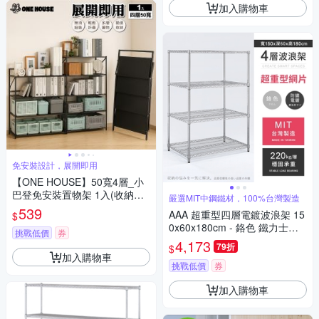
加入購物車
免安裝設計，展開即用
【ONE HOUSE】50寬4層_小
巴登免安裝置物架 1入(收納架/
嚴選MIT中鋼鐵材，100%台灣製造
層架/展示架/鐵架/免組裝收納/
539
AAA 超重型四層電鍍波浪架 15
$
收納櫃)
0x60x180cm - 鉻色 鐵力士架/
挑戰低價
券
置物架/收納架
4,173
79折
$
加入購物車
挑戰低價
券
加入購物車