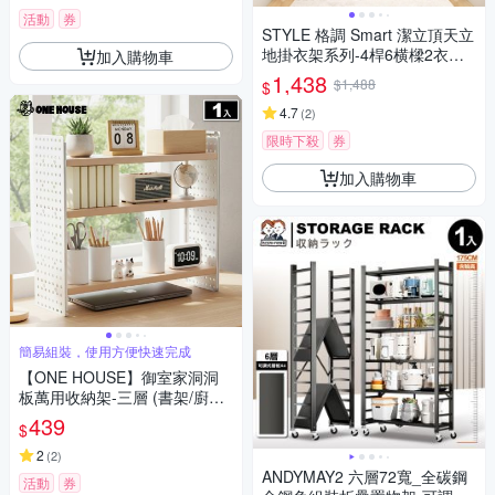
活動
券
STYLE 格調 Smart 潔立頂天立
地掛衣架系列-4桿6横樑2衣翅
加入購物車
可伸縮多功能碳鋼掛衣架室內
1,438
$1,488
$
衣架(超巨量/分區收納/衣服收
納/自由調節高度)
4.7
(
2
)
限時下殺
券
加入購物車
簡易組裝，使用方便快速完成
【ONE HOUSE】御室家洞洞
板萬用收納架-三層 (書架/廚房
架/洞洞板收納/置物架/桌面收
439
$
納/層架/調味架)
2
(
2
)
ANDYMAY2 六層72寬_全碳鋼
活動
券