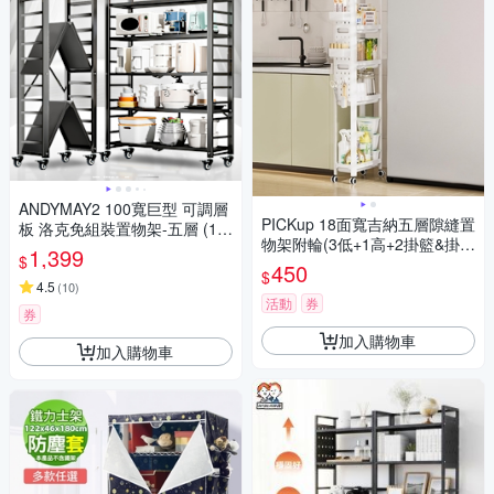
ANDYMAY2 100寬巨型 可調層
PICKup 18面寬吉納五層隙縫置
板 洛克免組裝置物架-五層 (1
物架附輪(3低+1高+2掛籃&掛
入) OH-K118【收納架/鐵架/書
1,399
$
鉤)
架/倉儲架/展示架/層架】
450
$
4.5
(
10
)
活動
券
券
加入購物車
加入購物車