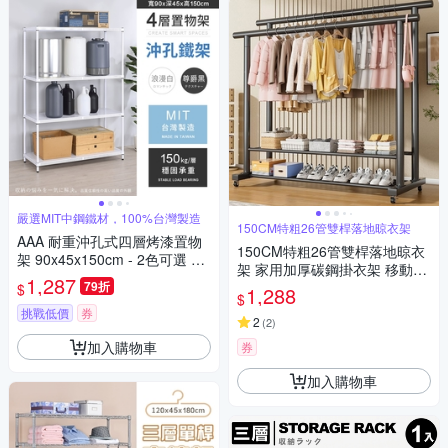
嚴選MIT中鋼鐵材，100%台灣製造
150CM特粗26管雙桿落地晾衣架
AAA 耐重沖孔式四層烤漆置物
150CM特粗26管雙桿落地晾衣
架 90x45x150cm - 2色可選 鐵
架 家用加厚碳鋼掛衣架 移動曬
力士架/沖孔架/收納架
1,287
79折
衣架 臥室簡易架子 衣帽架
$
1,288
$
挑戰低價
券
2
(
2
)
加入購物車
券
加入購物車