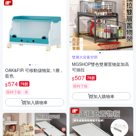
雙層大容量空間
MGSHOP雙色雙層置物架加高
可抽拉
OAK&FIR 可移動儲物架, 1層，
藍色
507
79折
$
574
79折
$
限時下殺
限時下殺
券
加入購物車
加入購物車