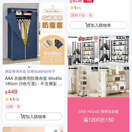
79折
$
5
(
1
)
限時下殺
券
加入購物車
層架專用布套 防塵收納的好幫手
AAA 衣櫥專用防塵布套 90x45x
180cm (5色可選) - 不含層架 衣
櫥套/鐵架防塵套/層架布套
449
$
4.5
(
2
)
活動
券
ONE HOUSE 開學添裝備
加入購物車
滿1200折150