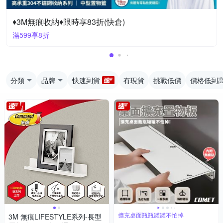
♦3M無痕收納♦限時享83折(快倉)
滿599享8折
分類
品牌
快速到貨
有現貨
挑戰低價
價格低到
擴充桌面瓶瓶罐罐不怕掉
3M 無痕LIFESTYLE系列-長型