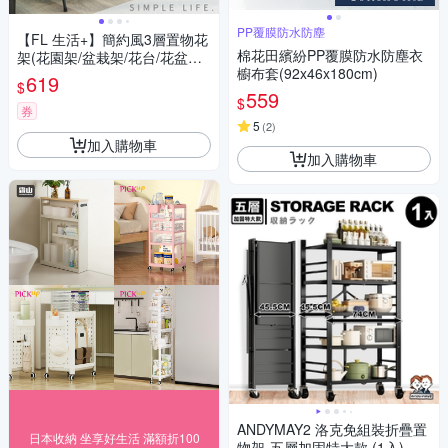
PP覆膜防水防塵
【FL 生活+】簡約風3層置物花
棉花田繽紛PP覆膜防水防塵衣
架(花園架/盆栽架/花台/花盆架/
櫥布套(92x46x180cm)
花台/多肉花架/A-287)
619
$
559
$
券
5
(
2
)
加入購物車
加入購物車
ANDYMAY2 洛克免組裝折疊置
日本收納 坐享好生活 滿額折100
物架-五層加固特大款 (1入) OH