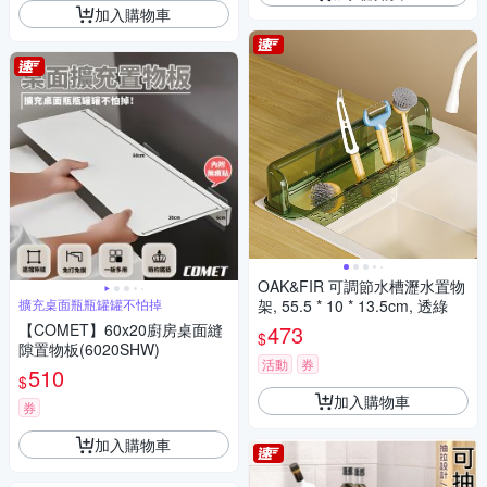
加入購物車
OAK&FIR 可調節水槽瀝水置物
擴充桌面瓶瓶罐罐不怕掉
架, 55.5 * 10 * 13.5cm, 透綠
【COMET】60x20廚房桌面縫
473
$
隙置物板(6020SHW)
活動
券
510
$
加入購物車
券
加入購物車