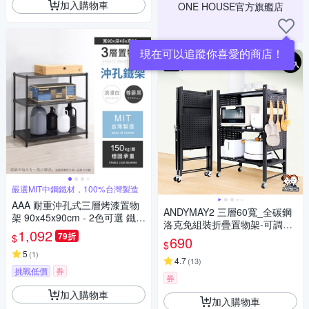
加入購物車
ONE HOUSE官方旗艦店
嚴選MIT中鋼鐵材，100%台灣製造
AAA 耐重沖孔式三層烤漆置物
ANDYMAY2 三層60寬_全碳鋼
架 90x45x90cm - 2色可選 鐵力
洛克免組裝折疊置物架-可調層
士架/沖孔架/收納架
1,092
79折
板 (1入) OH-K312【廚房架 層
$
690
$
架 收納架 鐵架 電器架】
5
(
1
)
4.7
(
13
)
挑戰低價
券
券
加入購物車
加入購物車