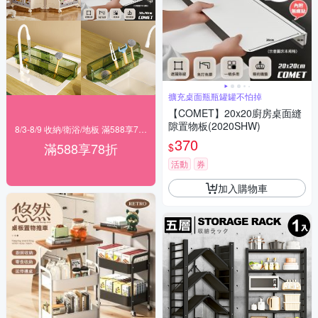
擴充桌面瓶瓶罐罐不怕掉
【COMET】20x20廚房桌面縫
隙置物板(2020SHW)
8/3-8/9 收納/衛浴/地板 滿588享78折
370
滿588享78折
$
活動
券
加入購物車