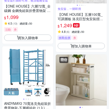
免安裝打開即可用，無須複雜安裝
【ONE HOUSE】六層72寬_全
免安裝，一開即用
碳鋼 金鋼免組裝折疊置物架 -
【ONE HOUSE】五層100寬_
可調層板-2色可選 (廚房架/免安
1,099
$
可調層板 洛克巨型免安裝摺疊
裝架/收納架/鐵架/書架/鞋架)
置物架 (免組裝/收納櫃/收納架/
4.5
(
13
)
總銷量>50
1,249
9折
$
層架/鐵架/書架/電器櫃)
活動
券
4.8
(
6
)
總銷量>50
加入購物車
挑戰低價
券
加入購物車
ANDYMAY2 70寬洛克免組裝折
疊置物架-五層繽紛款 (1入) OH