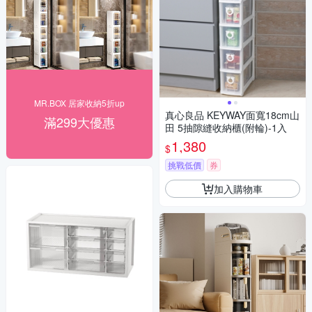
MR.BOX 居家收納5折up
真心良品 KEYWAY面寬18cm山
滿299大優惠
田 5抽隙縫收納櫃(附輪)-1入
1,380
$
挑戰低價
券
加入購物車