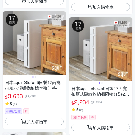
加入購物車
加入購物車
日本squ+ Storanti日製17面寬
抽屜式隙縫收納櫃附輪(1M+1L
日本squ+ Storanti日製17面寬
+1LL)-多色可選
抽屜式隙縫收納櫃附輪(1S+2M
3,633
$3,733
$
+1L)-多色可選
2,234
$2,334
$
5
(
1
)
5
(
2
)
挑戰低價
券
限時下殺
券
加入購物車
加入購物車