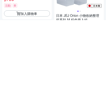
活動
券
加入購物車
日本 JEJ Orion 小物收納整理
箱系列-M 棕色兩入組
551
$
券
加入購物車
日本JEJ APLOS A4系列 文件
小物附輪收納櫃/淺10抽 2色可
選
1,590
$
券
加入購物車
熱銷全球70多國 台灣製收納領導品