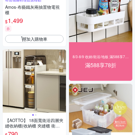
Amos-布藝鐵灰兩抽置物電視
櫃
1,499
$
券
加入購物車
8/3-8/9 收納/衛浴/地板 滿588享78折
滿588享78折
【AOTTO】 18面寬衛浴四層夾
縫收納櫃(收納櫃 夾縫櫃 衛浴
收納)
790
$