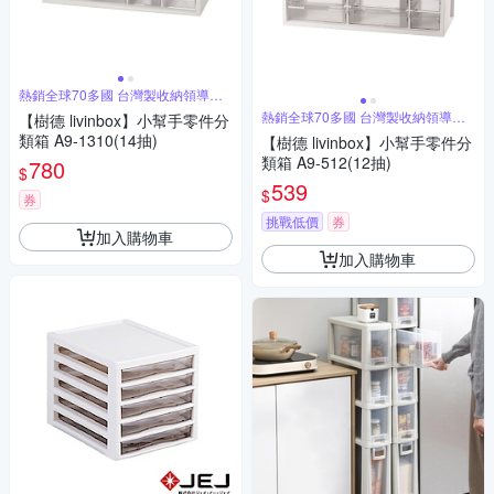
熱銷全球70多國 台灣製收納領導品
牌
熱銷全球70多國 台灣製收納領導品
【樹德 livinbox】小幫手零件分
牌
類箱 A9-1310(14抽)
【樹德 livinbox】小幫手零件分
類箱 A9-512(12抽)
780
$
539
$
券
挑戰低價
券
加入購物車
加入購物車