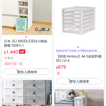
日本 JEJ MIDDLE系列小物抽
屜櫃 S2M1L1
1,440
熱銷全球70多國 台灣製收納領導品
8折
$
牌
【樹德 livinbox】A4 5抽資料櫃
5
(
2
)
DD-1214
限時下殺
券
679
$
加入購物車
券
加入購物車