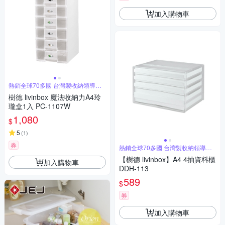
加入購物車
熱銷全球70多國 台灣製收納領導品
牌
樹德 livinbox 魔法收納力A4玲
瓏盒1入 PC-1107W
1,080
$
5
(
1
)
券
熱銷全球70多國 台灣製收納領導品
牌
【樹德 livinbox】A4 4抽資料櫃
加入購物車
DDH-113
589
$
券
加入購物車