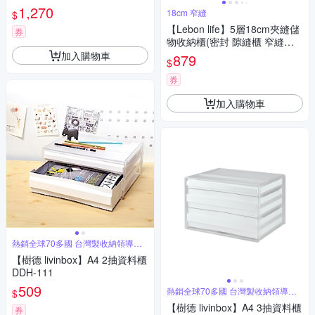
1,270
18cm 窄縫
$
【Lebon life】5層18cm夾縫儲
券
物收納櫃(密封 隙縫櫃 窄縫櫃
置物櫃 抽屜 附輪)
加入購物車
879
$
券
加入購物車
熱銷全球70多國 台灣製收納領導品
牌
【樹德 livinbox】A4 2抽資料櫃
DDH-111
509
熱銷全球70多國 台灣製收納領導品
$
牌
【樹德 livinbox】A4 3抽資料櫃
券