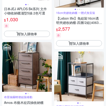
日本JEJ APLOS B4系列 文件
小物收納櫃淺型5抽 2色可選
16cm夾縫收納櫃 一體式免安裝
1,030
【Lebon life】免組裝16cm透
$
明夾縫收納櫃-四層/2組(4063
券
隙縫櫃 收納 抽屜 儲物)
2,577
$
加入購物車
券
加入購物車
布質抽屜輕便組裝移動
Amos-布藝木紋四抽收納櫃