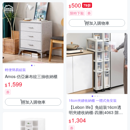
500
79折
$
限時下殺
券
加入購物車
輕便簡易組裝
Amos-仿亞麻布紋三抽收納櫃
1,599
$
券
16cm夾縫收納櫃 一體式免安裝
加入購物車
【Lebon life】免組裝16cm透
明夾縫收納櫃-四層(4063 隙縫
櫃 收納 抽屜 儲物)
1,304
$
券