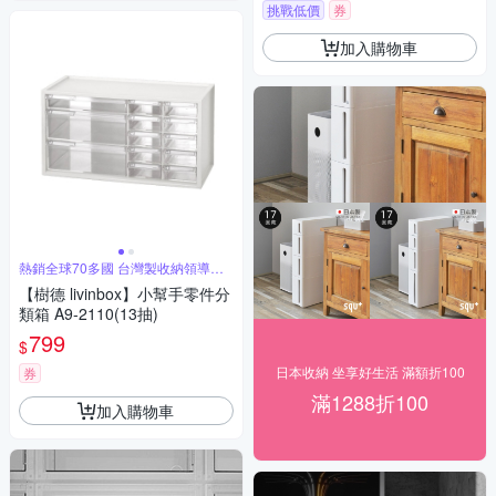
挑戰低價
券
加入購物車
熱銷全球70多國 台灣製收納領導品
牌
【樹德 livinbox】小幫手零件分
類箱 A9-2110(13抽)
799
$
日本收納 坐享好生活 滿額折100
券
滿1288折100
加入購物車