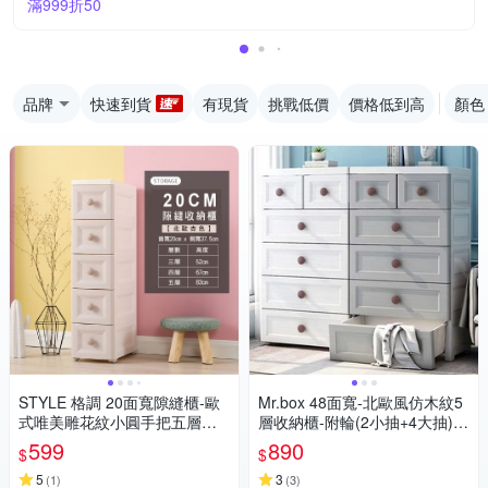
滿999折50
品牌
快速到貨
有現貨
挑戰低價
價格低到高
顏色
STYLE 格調 20面寬隙縫櫃-歐
Mr.box 48面寬-北歐風仿木紋5
式唯美雕花紋小圓手把五層抽
層收納櫃-附輪(2小抽+4大抽)-
屜收納櫃(新款上市/三款可選)
灰色 / 白色
599
890
$
$
5
3
(
1
)
(
3
)