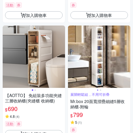
活動
券
券
加入購物車
加入購物車
展開輕鬆組，不用可折疊
【AOTTO】 免組裝多功能夾縫
三層收納櫃(夾縫櫃 收納櫃)
Mr.box 20面寬摺疊細縫5層收
納櫃-附輪
690
$
799
$
4.8
(
4
)
5
(
1
)
活動
券
券