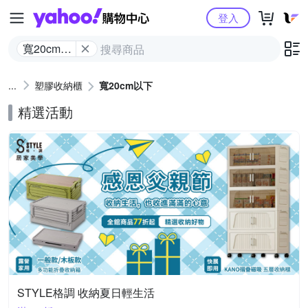
Yahoo購物中心
登入
寬20cm以
下
塑膠收納櫃
寬20cm以下
精選活動
STYLE格調 收納夏日輕生活