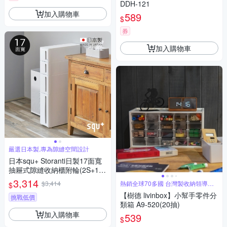
DDH-121
加入購物車
589
$
券
加入購物車
嚴選日本製,專為隙縫空間設計
日本squ+ Storanti日製17面寬
抽屜式隙縫收納櫃附輪(2S+1M
+1LL)-多色可選
3,314
$3,414
熱銷全球70多國 台灣製收納領導品
$
牌
【樹德 livinbox】小幫手零件分
挑戰低價
類箱 A9-520(20抽)
加入購物車
539
$