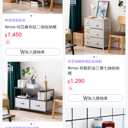
輕便簡易組裝
Amos-仿亞麻布紋二抽收納櫃
1,450
$
券
加入購物車
布質抽屜輕便組裝移動
Amos-布藝奶油三層七抽收納
櫃
1,290
$
券
加入購物車
布質抽屜輕便組裝移動