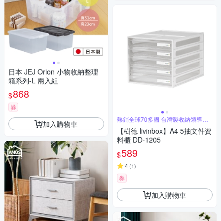
日本 JEJ Orion 小物收納整理
箱系列-L 兩入組
868
$
券
熱銷全球70多國 台灣製收納領導品
加入購物車
牌
【樹德 livinbox】A4 5抽文件資
料櫃 DD-1205
589
$
4
(
1
)
券
加入購物車