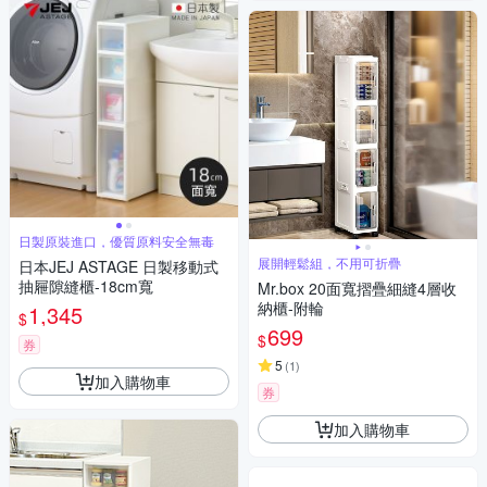
日製原裝進口，優質原料安全無毒
展開輕鬆組，不用可折疊
日本JEJ ASTAGE 日製移動式
抽屜隙縫櫃-18cm寬
Mr.box 20面寬摺疊細縫4層收
納櫃-附輪
1,345
$
699
$
券
5
(
1
)
加入購物車
券
加入購物車