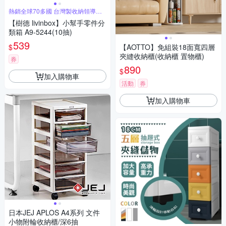
熱銷全球70多國 台灣製收納領導品
牌
【樹德 livinbox】小幫手零件分
類箱 A9-5244(10抽)
539
$
【AOTTO】免組裝18面寬四層
夾縫收納櫃(收納櫃 置物櫃)
券
890
$
加入購物車
活動
券
加入購物車
日本JEJ APLOS A4系列 文件
小物附輪收納櫃/深6抽