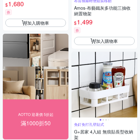
布質抽屜輕便組裝移動
1,680
$
Amos-布藝鐵灰多功能三抽收
券
納置物架
1,499
加入購物車
$
券
加入購物車
AOTTO 迎暑價 5折起
滿1000折50
免釘免打孔壁貼式
G+居家 4入組 無痕貼長型收納
架