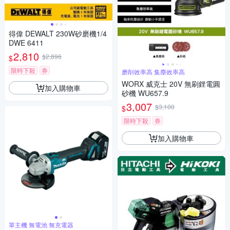
得偉 DEWALT 230W砂磨機1/4
DWE 6411
2,810
$2,896
$
限時下殺
券
磨削效率高 集塵效率高
WORX 威克士 20V 無刷鋰電圓
加入購物車
砂機 WU657.9
3,007
$3,100
$
限時下殺
券
加入購物車
單主機 無電池 無充電器