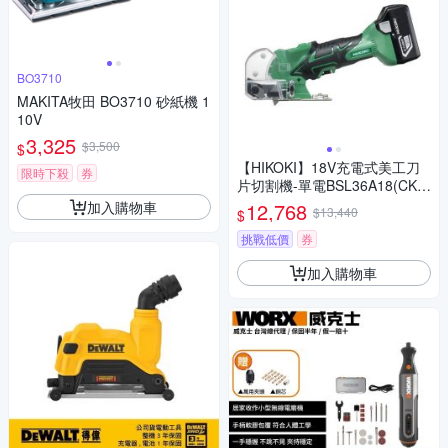
BO3710
MAKITA牧田 BO3710 砂紙機 1
10V
3,325
$3,500
$
【HIKOKI】18V充電式美工刀
限時下殺
券
片切割機-單電BSL36A18(CK1
8DSAL)
加入購物車
12,768
$13,440
$
挑戰低價
券
加入購物車