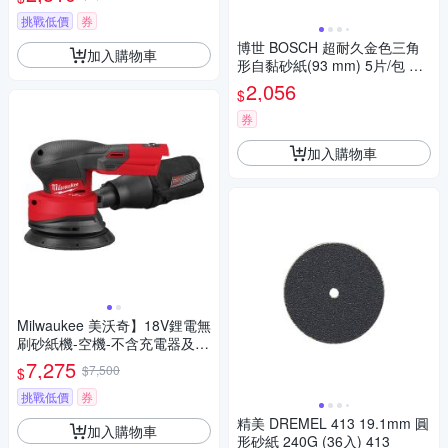
挑戰低價
券
博世 BOSCH 超耐久金色三角
加入購物車
形自黏砂紙(93 mm) 5片/包 G1
20
2,056
$
券
加入購物車
Milwaukee 美沃奇】18V鋰電無
刷砂紙機-空機-不含充電器及電
池(M18FROS125-0)
7,275
$7,500
$
挑戰低價
券
精美 DREMEL 413 19.1mm 圓
加入購物車
形砂紙 240G (36入) 413