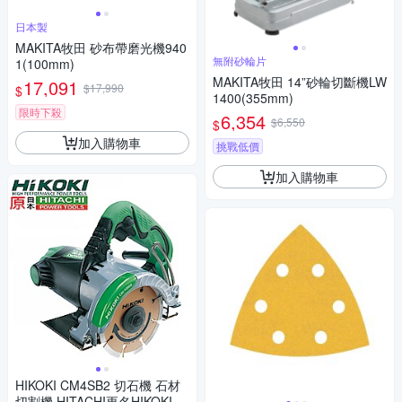
日本製
MAKITA牧田 砂布帶磨光機940
無附砂輪片
1(100mm)
MAKITA牧田 14”砂輪切斷機LW
17,091
$17,990
$
1400(355mm)
限時下殺
6,354
$6,550
$
加入購物車
挑戰低價
加入購物車
HIKOKI CM4SB2 切石機 石材
切割機 HITACHI更名HIKOKI