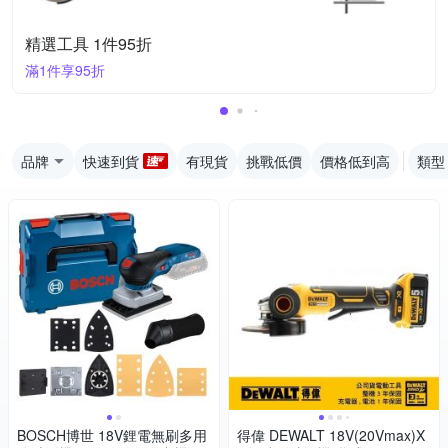
精選工具 1件95折
滿1件享95折
品牌
快速到貨
有現貨
挑戰低價
價格低到高
類型
BOSCH博世 18V鋰電無刷多用
得偉 DEWALT 18V(20Vmax)X