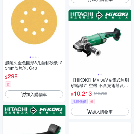
超耐久金色圓形8孔自黏砂紙12
5mm/5片/包 G40
298
$
【HIKOKI】MV 36V充電式無刷
券
砂輪機7”-空機-不含充電器及電
池(G3618DA-NN)
10,213
$10,750
加入購物車
$
挑戰低價
券
加入購物車