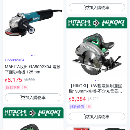
加入購物車
GA5092X04
MAKITA牧田 GA5092X04 電動
平面砂輪機 125mm
6,175
$6,500
$
【HIKOKI】18V鋰電無刷圓鋸
限時下殺
券
機190mm-空機-不含充電器及
電池(C1807DA-NN)
加入購物車
6,384
$6,720
$
挑戰低價
券
加入購物車