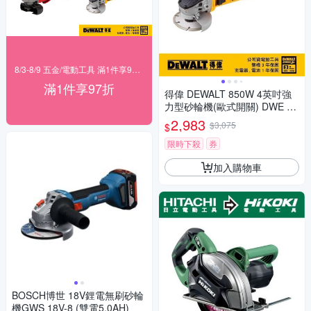
8/3-8/9 五金/電動工具 滿1件享97折！
滿1件享97折
得偉 DEWALT 850W 4英吋強
力型砂輪機(歐式開關) DWE 82
00 S
2,983
$3,075
$
限時下殺
券
加入購物車
BOSCH博世 18V鋰電無刷砂輪
機GWS 18V-8 (雙電5.0AH)