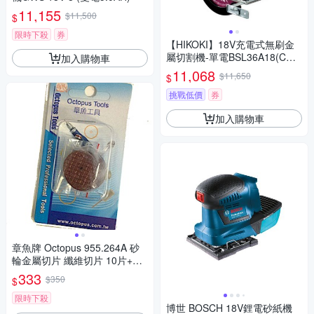
11,155
$11,500
$
限時下殺
券
【HIKOKI】18V充電式無刷金
屬切割機-單電BSL36A18(CD1
加入購物車
8DBL)
11,068
$11,650
$
挑戰低價
券
加入購物車
章魚牌 Octopus 955.264A 砂
輪金屬切片 纖維切片 10片+軸
柄
333
$350
$
限時下殺
博世 BOSCH 18V鋰電砂紙機