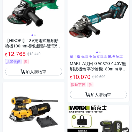
【HIKOKI】18V充電式無刷砂
輪機100mm-滑動開關-雙電5.0
AH(G1810DA)
12,768
$13,440
$
單主機 無電池 無充電器 扳機 煞車
挑戰低價
券
MAKITA牧田 GA037GZ 40V無
刷扳機煞車砂輪機180mm(單主
加入購物車
機 無電池 無充電器)
10,070
$10,600
$
限時下殺
券
加入購物車