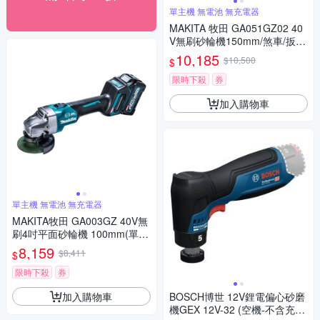
單主機 無電池 無充電器
MAKITA 牧田 GA051GZ02 40
V無刷砂輪機150mm/煞車/扳機
單主機 無電池 無充電器
10,185
$10,500
$
限時下殺
券
加入購物車
單主機 無電池 無充電器
MAKITA牧田 GA003GZ 40V無
刷4吋平面砂輪機 100mm(單主
機 無電池 無充電器)
8,159
$8,411
$
限時下殺
券
加入購物車
BOSCH博世 12V鋰電偏心砂磨
機GEX 12V-32 (空機-不含充電