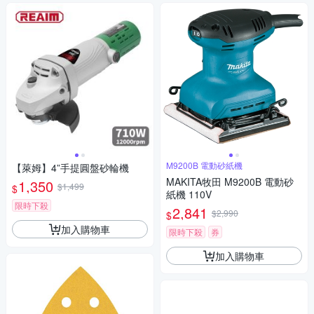
M9200B 電動砂紙機
【萊姆】4”手提圓盤砂輪機
MAKITA牧田 M9200B 電動砂
1,350
$1,499
$
紙機 110V
限時下殺
2,841
$2,990
$
加入購物車
限時下殺
券
加入購物車