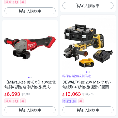
限時下殺
券
加入購物車
加入購物車
得偉自製無碳刷馬達
【Milwaukee 美沃奇】18V鋰電
DEWALT得偉 20V Max*(18V)
無刷4”調速速停砂輪機-槳式-空
無碳刷 4”砂輪機(側滑式開關)
機-不含充電器及電池 M18FSA
DCG405P2 (雙電5.0Ah)
6,693
13,063
$6,900
$13,750
$
$
GV100XPDB-0X0
限時下殺
券
挑戰低價
券
加入購物車
加入購物車