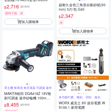
超耐久金色三角形自黏砂紙(93
2,716
$2,800
$
mm) 5片/包 G40
限時下殺
券
2,347
$
加入購物車
券
加入購物車
單主機 無電池 無充電器 可調速 速停
MAKITA牧田 DGA418Z 18V無
多功能打磨、雕刻、切割、拋光
刷可調速 速停砂輪機 100mm
(單主機 無電池 無充電器)
WORX 威克士 8V 迷你電磨 W
8,455
$8,900
$
X106.1 家用電鑽