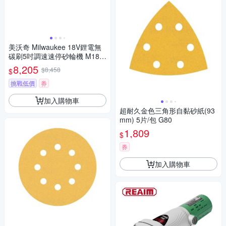
美沃奇 Milwaukee 18V鋰電無
碳刷5吋調速速停砂輪機 M18F
SAGV125XB-0
8,205
$8,458
$
挑戰低價
券
加入購物車
超耐久金色三角形自黏砂紙(93
mm) 5片/包 G80
1,809
$
券
加入購物車