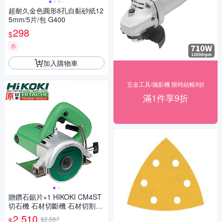
超耐久金色圓形8孔自黏砂紙12
5mm/5片/包 G400
298
$
券
加入購物車
五金工具/攝影機 限時結帳9折
滿1件享9折
贈鑽石鋸片×1 HIKOKI CM4ST
切石機 石材切斷機 石材切割機
HITACHI更名HIKOKI
2,510
$2,587
$