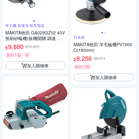
單主機 無電池 無充電器
MAKITA牧田 GA029GZ02 40V
日本製
無刷砂輪機(板機開關 調速 煞
車) 125mm(單主機 無電池 無
MAKITA牧田 羊毛輪機PV7000
9,880
$10,400
$
充電器)
C(180mm)
限時下殺
券
8,256
$8,511
$
加入購物車
限時下殺
加入購物車