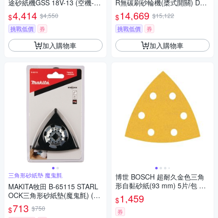
途砂紙機GSS 18V-13 (空機-不
R無碳刷砂輪機(槳式開關) DC
含充電器及電池)
G 406P2
4,414
14,669
$4,550
$15,122
$
$
挑戰低價
券
挑戰低價
券
加入購物車
加入購物車
三角形砂紙墊 魔鬼氈
博世 BOSCH 超耐久金色三角
形自黏砂紙(93 mm) 5片/包 G6
MAKITA牧田 B-65115 STARL
0
OCK三角形砂紙墊(魔鬼氈) (T
1,459
$
MA078)
713
$750
$
券