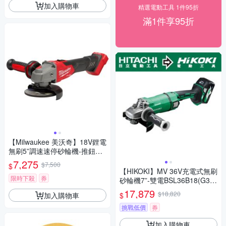
加入購物車
精選電動工具 1件95折
滿1件享95折
【Milwaukee 美沃奇】18V鋰電
無刷5”調速速停砂輪機-推鈕式-
空機-不含充電器及電池(M18F
7,275
$7,500
$
SAGV125XB-0X0)
【HIKOKI】MV 36V充電式無刷
限時下殺
券
砂輪機7”-雙電BSL36B18(G36
18DA)
17,879
$18,820
加入購物車
$
挑戰低價
券
加入購物車