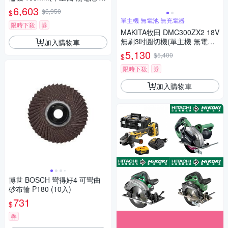
充電器 無把手)
6,603
$6,950
$
單主機 無電池 無充電器
限時下殺
券
MAKITA牧田 DMC300ZX2 18V
無刷3吋圓切機(單主機 無電池
加入購物車
無充電器)
5,130
$5,400
$
限時下殺
券
加入購物車
博世 BOSCH 彎得好4 可彎曲
砂布輪 P180 (10入)
731
$
券