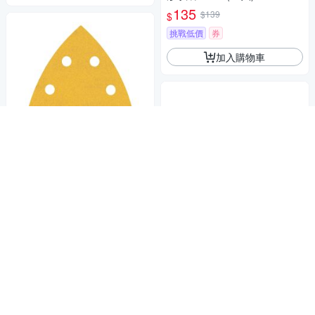
135
$139
$
挑戰低價
券
加入購物車
博世 BOSCH 超耐久金色三角
形自黏砂紙(93 mm) 5片/包 G4
00
2,636
$
券
BOSCH博世 18V鋰電BITURB
加入購物車
O雙渦輪無刷4英吋砂輪機GWS
18V-15 SC(空機)
11,353
$11,950
$
限時下殺
券