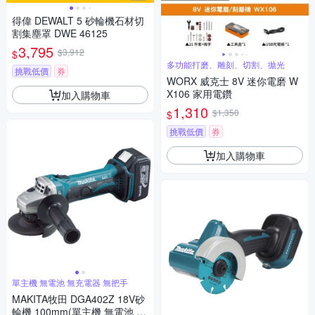
得偉 DEWALT 5 砂輪機石材切
割集塵罩 DWE 46125
3,795
$3,912
$
多功能打磨、雕刻、切割、拋光
挑戰低價
券
WORX 威克士 8V 迷你電磨 W
X106 家用電鑽
加入購物車
1,310
$1,350
$
挑戰低價
券
加入購物車
單主機 無電池 無充電器 無把手
MAKITA牧田 DGA402Z 18V砂
輪機 100mm(單主機 無電池 無