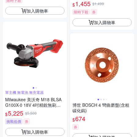
限時下殺
1,455
$1,499
$
加入購物車
限時下殺
券
加入購物車
單主機 無電池 無充電器
Milwaukee 美沃奇 M18 BLSA
G100X-0 18V 4吋精銳無刷砂
博世 BOSCH 4 彎曲磨盤(含粗
輪機 單主機 無電池 無充電器
碳化鎢)
5,225
$5,500
$
674
$
挑戰低價
券
券
加入購物車