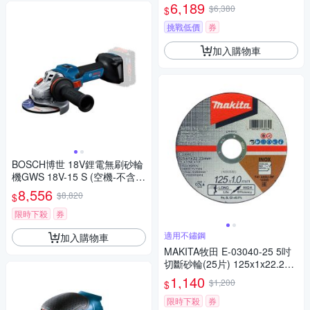
器及電池)
6,189
$6,380
$
挑戰低價
券
加入購物車
BOSCH博世 18V鋰電無刷砂輪
機GWS 18V-15 S (空機-不含充
電器及電池)
8,556
$8,820
$
限時下殺
券
適用不鏽鋼
加入購物車
MAKITA牧田 E-03040-25 5吋
切斷砂輪(25片) 125x1x22.23
A60U-不鏽鋼
1,140
$1,200
$
限時下殺
券