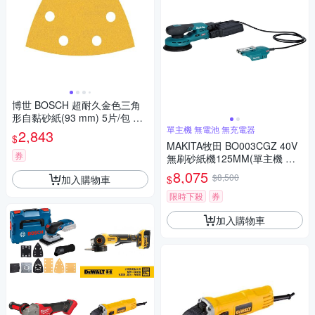
博世 BOSCH 超耐久金色三角
形自黏砂紙(93 mm) 5片/包 G1
80
單主機 無電池 無充電器
2,843
$
MAKITA牧田 BO003CGZ 40V
券
無刷砂紙機125MM(單主機 無
電池 無充電器)
8,075
$8,500
加入購物車
$
限時下殺
券
加入購物車