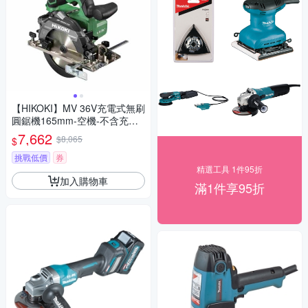
【HIKOKI】MV 36V充電式無刷
圓鋸機165mm-空機-不含充電
器及電池(C3606DB-NN)
7,662
$8,065
$
挑戰低價
券
精選工具 1件95折
加入購物車
滿1件享95折