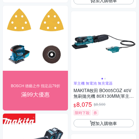
加入購物車
單主機 無電池 無充電器
BOSCH 德藝之作 指定品79折
MAKITA牧田 BO005CGZ 40V
滿99大優惠
無刷拋光機 80X130MM(單主機
無電池 無充電器)
8,075
$8,500
$
限時下殺
券
加入購物車