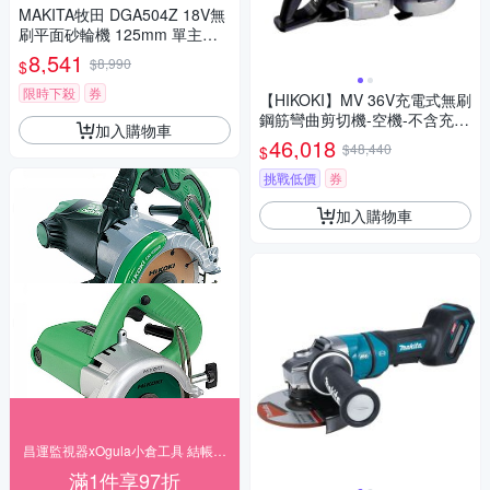
MAKITA牧田 DGA504Z 18V無
刷平面砂輪機 125mm 單主機
無電池 無充電器
8,541
$8,990
$
限時下殺
券
【HIKOKI】MV 36V充電式無刷
鋼筋彎曲剪切機-空機-不含充電
加入購物車
器及電池(VB3616DA-NN)
46,018
$48,440
$
挑戰低價
券
加入購物車
昌運監視器xOgula小倉工具 結帳享97折
滿1件享97折