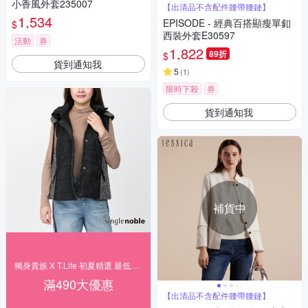
小香風外套235007
【出清品不含配件腰帶腰鏈】
1,534
EPISODE - 經典百搭顯瘦單釦
$
西裝外套E30597
活動
券
1,822
89折
$
貨到通知我
5
(
1
)
限時下殺
券
貨到通知我
補貨中
獨身貴族 X T.Life 初夏精選 最低1折
滿490大優惠
【出清品不含配件腰帶腰鏈】