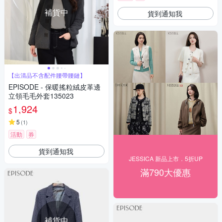
補貨中
貨到通知我
【出清品不含配件腰帶腰鏈】
EPISODE - 保暖搖粒絨皮革邊
立領毛毛外套135023
1,924
$
5
(
1
)
活動
券
貨到通知我
JESSICA 新品上市．5折UP
滿790大優惠
補貨中