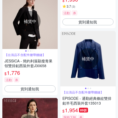
$
3.7
(
3
)
活動
券
補貨中
貨到通知我
【出清品不含配件腰帶腰鏈】
補貨中
JESSICA - 簡約利落顯瘦青果
領雙排釦西裝外套J30658
1,776
$
活動
券
貨到通知我
【出清品不含配件腰帶腰鏈】
EPISODE - 通勤經典條紋雙排
釦羊毛西裝外套135013
1,954
89折
$
限時下殺
券