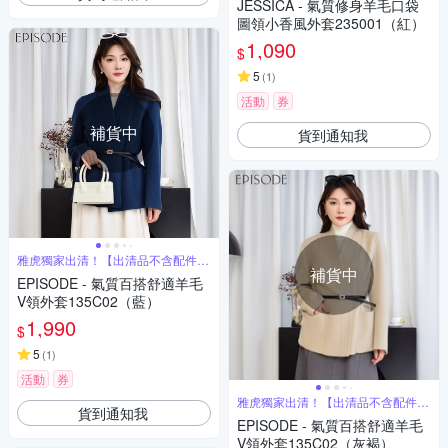
JESSICA - 氣質修身羊毛口袋
圖領小香風外套235001（紅）
1,090
$
5
(
1
)
活動
券
補貨中
貨到通知我
雅虎獨家出清！【出清品不含配件腰
帶腰鏈】
補貨中
EPISODE - 氣質百搭舒適羊毛
V領外套135C02（藍）
1,990
$
5
(
1
)
活動
券
雅虎獨家出清！【出清品不含配件腰
貨到通知我
帶腰鏈】
EPISODE - 氣質百搭舒適羊毛
V領外套135C02（灰褐）