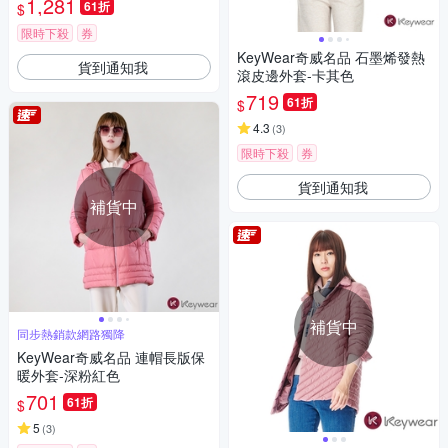
1,281
61折
$
限時下殺
券
KeyWear奇威名品 石墨烯發熱
貨到通知我
滾皮邊外套-卡其色
719
61折
$
4.3
(
3
)
限時下殺
券
貨到通知我
補貨中
補貨中
同步熱銷款網路獨降
KeyWear奇威名品 連帽長版保
暖外套-深粉紅色
701
61折
$
5
(
3
)