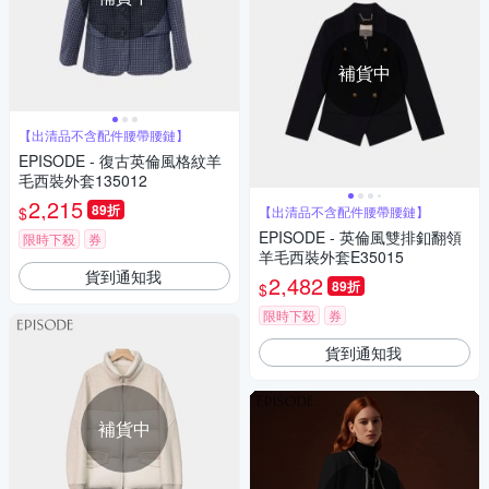
補貨中
【出清品不含配件腰帶腰鏈】
EPISODE - 復古英倫風格紋羊
毛西裝外套135012
2,215
89折
$
【出清品不含配件腰帶腰鏈】
EPISODE - 英倫風雙排釦翻領
限時下殺
券
羊毛西裝外套E35015
貨到通知我
2,482
89折
$
限時下殺
券
貨到通知我
補貨中