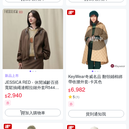
補貨中
新品上市
KeyWear奇威名品 翻領鋪棉綁
帶收腰外套-卡其色
JESSICA RED - 休閒減齡百搭
寬鬆抽繩連帽拉鏈外套R54401
6,982
$
（棕）
2,940
$
5
(
1
)
券
券
加入購物車
貨到通知我