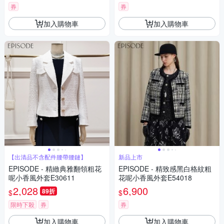
券
券
加入購物車
加入購物車
【出清品不含配件腰帶腰鏈】
新品上市
EPISODE - 精緻典雅翻領粗花
EPISODE - 精致感黑白格紋粗
呢小香風外套E30611
花呢小香風外套E54018
2,028
6,900
89折
$
$
限時下殺
券
券
加入購物車
加入購物車