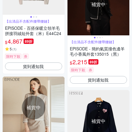
補貨中
【出清品不含配件腰帶腰鏈】
EPISODE - 百搭保暖立領羊毛
拼接羽絨短外套（米）E44C24
4,867
89折
$
【出清品不含配件腰帶腰鏈】
EPISODE - 簡約氣質撞色邊羊
5
(
1
)
毛小香風外套135015（黑）
限時下殺
券
2,215
89折
$
貨到通知我
限時下殺
券
貨到通知我
補貨中
補貨中