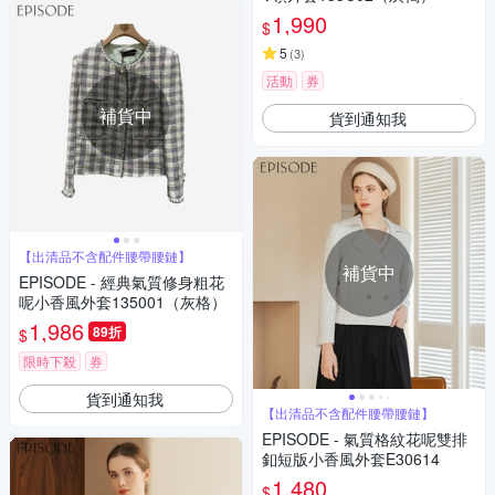
1,990
$
5
(
3
)
活動
券
補貨中
貨到通知我
【出清品不含配件腰帶腰鏈】
補貨中
EPISODE - 經典氣質修身粗花
呢小香風外套135001（灰格）
1,986
89折
$
限時下殺
券
貨到通知我
【出清品不含配件腰帶腰鏈】
EPISODE - 氣質格紋花呢雙排
釦短版小香風外套E30614
1,480
$