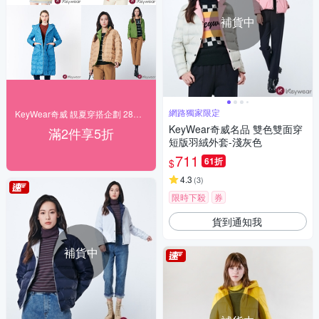
補貨中
網路獨家限定
KeyWear奇威 靚夏穿搭企劃 28折起搶購
KeyWear奇威名品 雙色雙面穿
滿2件享5折
短版羽絨外套-淺灰色
711
61折
$
4.3
(
3
)
限時下殺
券
貨到通知我
補貨中