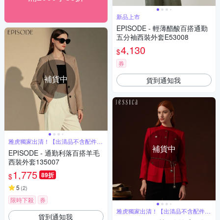
新品上市
EPISODE - 輕薄醋酸百搭通勤
五分袖西裝外套E53008
4,130
$
券
補貨中
貨到通知我
雅虎獨家出清！【出清品不含配件腰
帶腰鏈】
補貨中
EPISODE - 通勤利落百搭羊毛
西裝外套135007
1,775
89折
$
5
(
2
)
限時下殺
券
雅虎獨家出清！【出清品不含配件腰
貨到通知我
帶腰鏈】