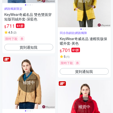
補貨中
網路獨家限定
KeyWear奇威名品 雙色雙面穿
短版羽絨外套-深藍色
711
61折
$
4.5
(
2
)
同步熱銷款網路獨降
KeyWear奇威名品 連帽長版保
限時下殺
券
暖外套-黃色
貨到通知我
701
61折
$
5
(
1
)
限時下殺
券
貨到通知我
補貨中
補貨中