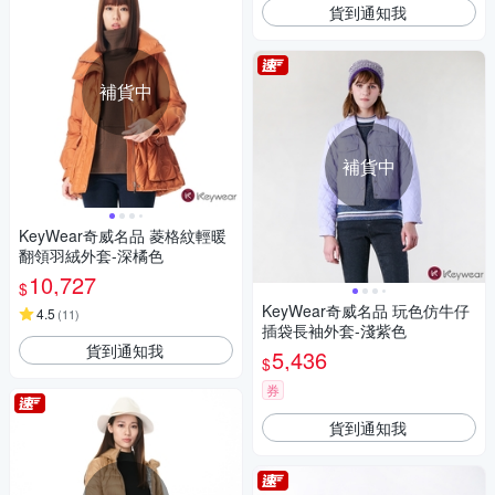
貨到通知我
補貨中
補貨中
KeyWear奇威名品 菱格紋輕暖
翻領羽絨外套-深橘色
10,727
$
KeyWear奇威名品 玩色仿牛仔
4.5
(
11
)
插袋長袖外套-淺紫色
貨到通知我
5,436
$
券
貨到通知我