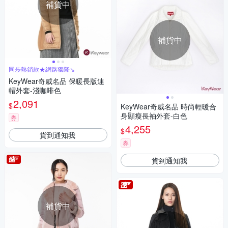
補貨中
補貨中
同步熱銷款★網路獨降↘
KeyWear奇威名品 保暖長版連
帽外套-淺咖啡色
2,091
$
KeyWear奇威名品 時尚輕暖合
身顯瘦長袖外套-白色
券
4,255
$
貨到通知我
券
貨到通知我
補貨中