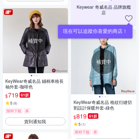
Keywear 奇威名品 品牌旗艦
店
現在可以追蹤你喜愛的商店！
補貨中
補貨中
KeyWear奇威名品 鋪棉車格長
袖外套-咖啡色
719
61折
$
KeyWear奇威名品 格紋衍縫切
5
(
8
)
割設計保暖外套-綠色
限時下殺
券
819
61折
$
貨到通知我
5
(
1
)
限時下殺
券