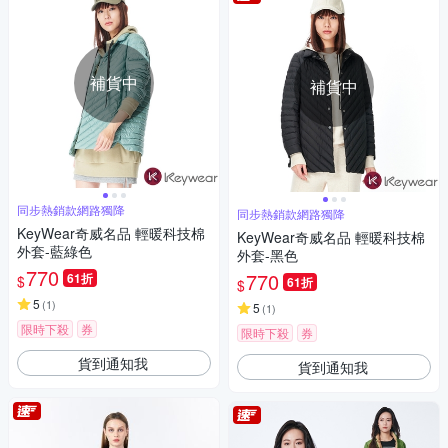
補貨中
補貨中
同步熱銷款網路獨降
同步熱銷款網路獨降
KeyWear奇威名品 輕暖科技棉
KeyWear奇威名品 輕暖科技棉
外套-藍綠色
外套-黑色
770
770
61折
$
61折
$
5
(
1
)
5
(
1
)
限時下殺
券
限時下殺
券
貨到通知我
貨到通知我