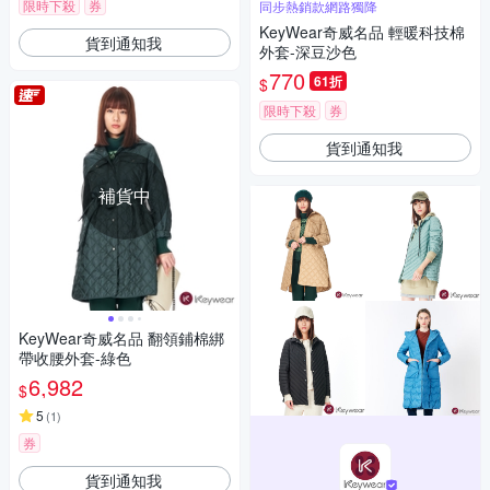
限時下殺
券
同步熱銷款網路獨降
KeyWear奇威名品 輕暖科技棉
貨到通知我
外套-深豆沙色
770
61折
$
限時下殺
券
貨到通知我
補貨中
KeyWear奇威名品 翻領鋪棉綁
帶收腰外套-綠色
6,982
$
5
(
1
)
券
貨到通知我