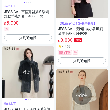
新品上市
JESSICA - 百搭寬鬆落肩翻領
短款羊毛外套J54006（黑）
5,900
$
【出清品不含配件腰帶腰鏈】
JESSICA - 優雅甜美小香風須
券
邊羊毛外套J44006
貨到通知我
3,830
89折
$
4.3
(
1
)
限時下殺
券
貨到通知我
補貨中
補貨中
新品上市
JESSICA RED - 優雅保暖立領