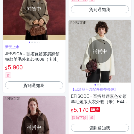
補貨中
貨到通知我
新品上市
補貨中
JESSICA - 百搭寬鬆落肩翻領
短款羊毛外套J54006（卡其）
5,900
$
券
貨到通知我
【出清品不含配件腰帶腰鏈】
EPISODE - 百搭舒適素色立領
羊毛短版大衣外套（米）E44C
11
5,170
89折
$
限時下殺
券
補貨中
貨到通知我