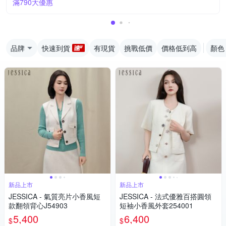
滿790大優惠
品牌
快速到貨
有現貨
挑戰低價
價格低到高
顏色
新品上市
新品上市
JESSICA - 氣質亮片小香風短
JESSICA - 法式優雅百搭圓領
款翻領背心J54903
短袖小香風外套254001
5,400
6,400
$
$