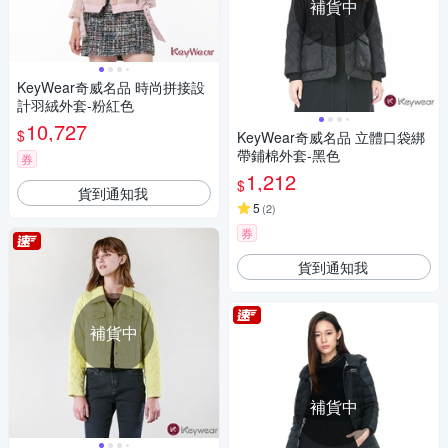
補貨中
KeyWear奇威名品 時尚拼接設
計羽絨外套-粉紅色
10,727
$
KeyWear奇威名品 立體口袋綁
帶鋪棉外套-黑色
券
1,212
$
貨到通知我
5
(
2
)
券
貨到通知我
補貨中
補貨中