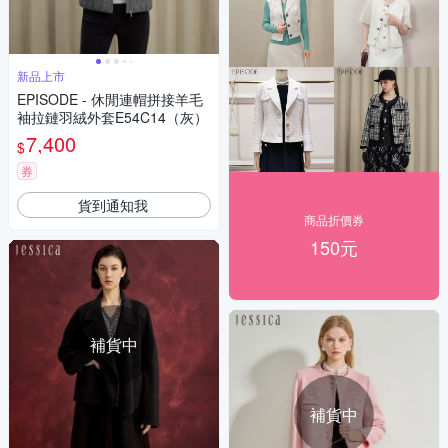
新品上市
EPISODE - 休閒連帽拼接羊毛
袖拉鏈羽絨外套E54C14（灰）
7,400
$
券
貨到通知我
商品折價券
150元
補貨中
補貨中