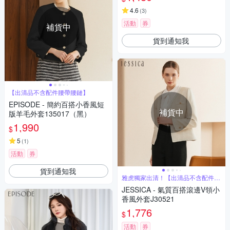
4.6
(
3
)
活動
券
補貨中
貨到通知我
【出清品不含配件腰帶腰鏈】
EPISODE - 簡約百搭小香風短
補貨中
版羊毛外套135017（黑）
1,990
$
5
(
1
)
活動
券
貨到通知我
雅虎獨家出清！【出清品不含配件腰
帶腰鏈】
JESSICA - 氣質百搭滾邊V領小
香風外套J30521
1,776
$
活動
券