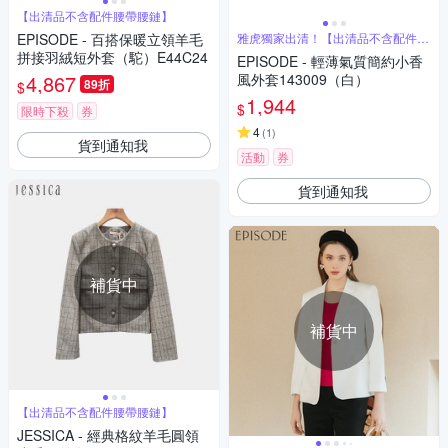
【出清品不含配件腰帶腰鏈】
EPISODE - 百搭保暖立領羊毛
雅虎獨家出清！【出清品不含配件腰
帶腰鏈】
拼接羽絨短外套（駝）E44C24
EPISODE - 輕薄氣質簡約小香
4,867
風外套143009（白）
89折
$
1,944
$
限時下殺
券
4
(
1
)
貨到通知我
活動
券
貨到通知我
補貨中
補貨中
【出清品不含配件腰帶腰鏈】
JESSICA - 經典格紋羊毛圓領