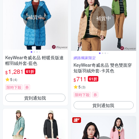
補貨中
補貨中
KeyWear奇威名品 輕暖長版連
網路獨家限定
帽羽絨外套-藍色
KeyWear奇威名品 雙色雙面穿
1,281
短版羽絨外套-卡其色
61折
$
711
61折
$
5
(
4
)
5
限時下殺
券
(
3
)
限時下殺
券
貨到通知我
貨到通知我