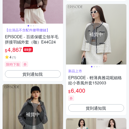
【出清品不含配件腰帶腰鏈】
補貨中
EPISODE - 百搭保暖立領羊毛
拼接羽絨外套（咖）E44C24
4,867
89折
$
4
(
1
)
限時下殺
券
新品上市
貨到通知我
EPISODE - 輕薄典雅花呢細格
紋小香風外套152003
6,400
$
券
貨到通知我
補貨中