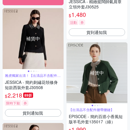
JESSICA - 精緻挺闊帥氣肩章
立領外套J30525
1,480
$
活動
券
貨到通知我
補貨中
補貨中
雅虎獨家出清！【出清品不含配件腰
帶腰鏈】
JESSICA - 簡約刺繡花領修身
短款西裝外套J30508
2,218
89折
$
限時下殺
券
【出清品不含配件腰帶腰鏈】
貨到通知我
EPISODE - 簡約百搭小香風短
版羊毛外套135017（綠）
1,990