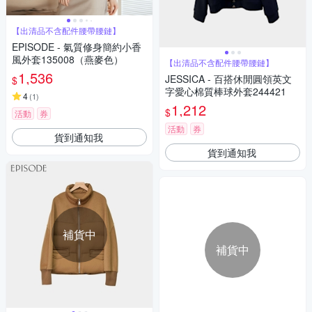
【出清品不含配件腰帶腰鏈】
EPISODE - 氣質修身簡約小香
風外套135008（燕麥色）
【出清品不含配件腰帶腰鏈】
1,536
JESSICA - 百搭休閒圓領英文
$
字愛心棉質棒球外套244421
4
(
1
)
1,212
$
活動
券
活動
券
貨到通知我
貨到通知我
補貨中
補貨中