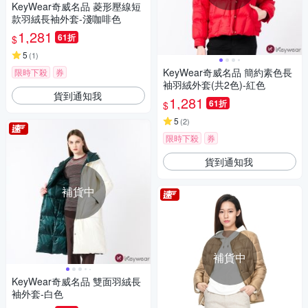
KeyWear奇威名品 菱形壓線短
款羽絨長袖外套-淺咖啡色
1,281
61折
$
5
(
1
)
KeyWear奇威名品 簡約素色長
限時下殺
券
袖羽絨外套(共2色)-紅色
貨到通知我
1,281
61折
$
5
(
2
)
限時下殺
券
貨到通知我
補貨中
補貨中
KeyWear奇威名品 雙面羽絨長
袖外套-白色