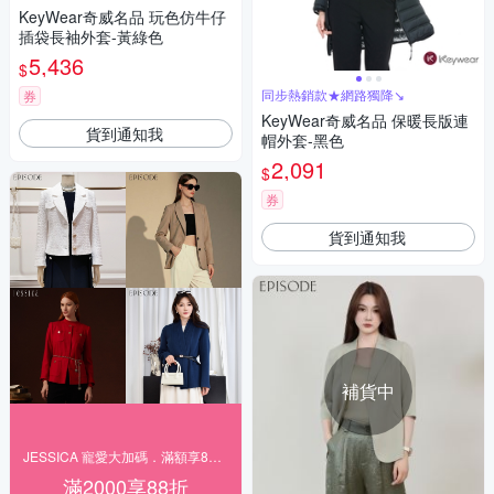
KeyWear奇威名品 玩色仿牛仔
插袋長袖外套-黃綠色
5,436
$
同步熱銷款★網路獨降↘
券
KeyWear奇威名品 保暖長版連
貨到通知我
帽外套-黑色
2,091
$
券
貨到通知我
補貨中
JESSICA 寵愛大加碼．滿額享88折
滿2000享88折