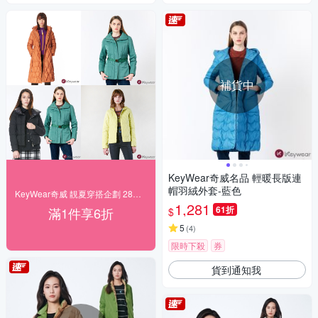
補貨中
KeyWear奇威名品 輕暖長版連
帽羽絨外套-藍色
KeyWear奇威 靚夏穿搭企劃 28折起搶購
1,281
61折
滿1件享6折
$
5
(
4
)
限時下殺
券
貨到通知我