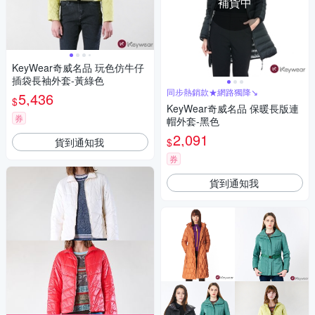
補貨中
KeyWear奇威名品 玩色仿牛仔
插袋長袖外套-黃綠色
同步熱銷款★網路獨降↘
5,436
$
KeyWear奇威名品 保暖長版連
券
帽外套-黑色
2,091
貨到通知我
$
券
貨到通知我