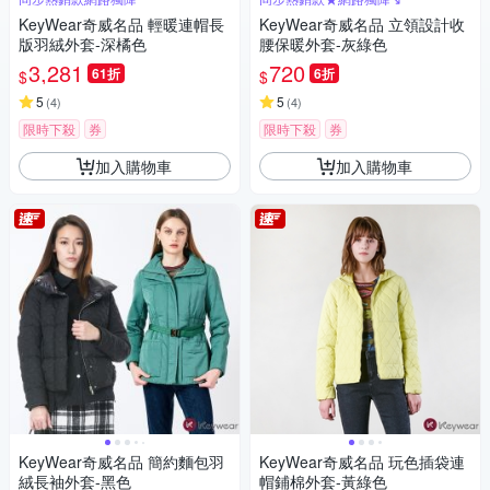
KeyWear奇威名品 輕暖連帽長
KeyWear奇威名品 立領設計收
版羽絨外套-深橘色
腰保暖外套-灰綠色
3,281
720
61折
6折
$
$
5
5
(
4
)
(
4
)
限時下殺
券
限時下殺
券
加入購物車
加入購物車
KeyWear奇威名品 簡約麵包羽
KeyWear奇威名品 玩色插袋連
絨長袖外套-黑色
帽鋪棉外套-黃綠色