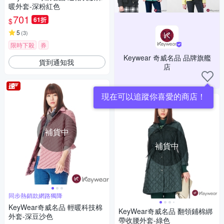
暖外套-深粉紅色
701
61折
$
5
(
3
)
限時下殺
券
Keywear 奇威名品 品牌旗艦
貨到通知我
店
現在可以追蹤你喜愛的商店！
補貨中
補貨中
同步熱銷款網路獨降
KeyWear奇威名品 輕暖科技棉
KeyWear奇威名品 翻領鋪棉綁
外套-深豆沙色
帶收腰外套-綠色