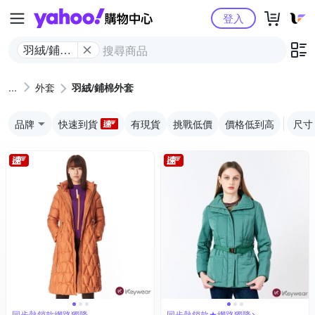
Yahoo購物中心
登入
羽絨/鋪棉
外套
外套
羽絨/鋪棉外套
品牌
快速到貨
有現貨
挑戰低價
價格低到高
尺寸
同步熱銷款網路獨降
同步熱銷款★網路獨降↘