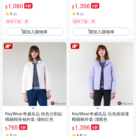
1,080
1,356
6折
6折
$
$
5
5
(
2
)
(
2
)
限時下殺
券
限時下殺
券
加入購物車
加入購物車
KeyWear奇威名品 純色分割結
KeyWear奇威名品 玩色插袋連
構鋪棉長袖外套-淺粉紅色
帽鋪棉外套-淺紫色
765
1,356
5折
6折
$
$
5
4.8
(
3
)
(
3
)