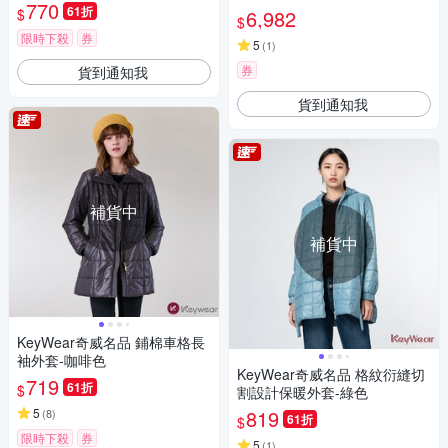
770
61折
$
6,982
$
限時下殺
券
5
(
1
)
券
貨到通知我
貨到通知我
補貨中
補貨中
KeyWear奇威名品 鋪棉車格長
袖外套-咖啡色
KeyWear奇威名品 格紋衍縫切
719
61折
$
割設計保暖外套-綠色
5
819
(
8
)
61折
$
限時下殺
券
5
(
1
)