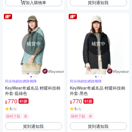
加入購物車
貨到通知我
補貨中
補貨中
同步熱銷款網路獨降
同步熱銷款網路獨降
KeyWear奇威名品 輕暖科技棉
KeyWear奇威名品 輕暖科技棉
外套-藍綠色
外套-黑色
770
770
61折
61折
$
$
5
5
(
1
)
(
1
)
限時下殺
券
限時下殺
券
貨到通知我
貨到通知我