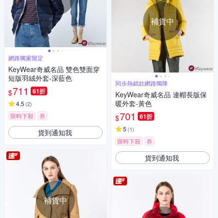
補貨中
網路獨家限定
KeyWear奇威名品 雙色雙面穿
短版羽絨外套-深藍色
同步熱銷款網路獨降
711
61折
$
KeyWear奇威名品 連帽長版保
暖外套-黃色
4.5
(
2
)
701
限時下殺
券
61折
$
5
(
1
)
貨到通知我
限時下殺
券
貨到通知我
補貨中