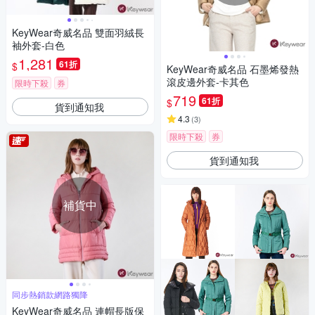
KeyWear奇威名品 雙面羽絨長
袖外套-白色
1,281
61折
$
KeyWear奇威名品 石墨烯發熱
滾皮邊外套-卡其色
限時下殺
券
719
61折
$
貨到通知我
4.3
(
3
)
限時下殺
券
貨到通知我
補貨中
同步熱銷款網路獨降
KeyWear奇威名品 連帽長版保