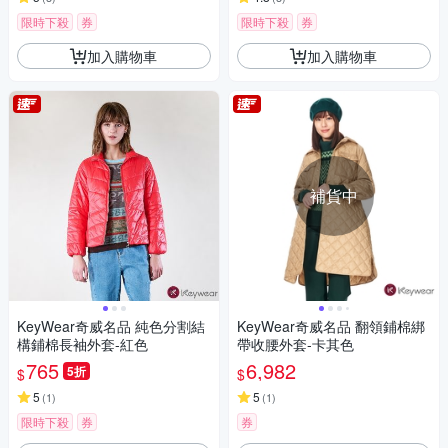
限時下殺
券
限時下殺
券
加入購物車
加入購物車
補貨中
KeyWear奇威名品 純色分割結
KeyWear奇威名品 翻領鋪棉綁
構鋪棉長袖外套-紅色
帶收腰外套-卡其色
765
6,982
5折
$
$
5
5
(
1
)
(
1
)
限時下殺
券
券