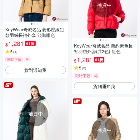
補貨中
KeyWear奇威名品 菱形壓線短
款羽絨長袖外套-淺咖啡色
1,281
61折
$
KeyWear奇威名品 簡約素色長
袖羽絨外套(共2色)-紅色
5
(
1
)
1,281
限時下殺
券
61折
$
5
(
2
)
貨到通知我
限時下殺
券
貨到通知我
補貨中
補貨中