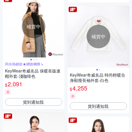
補貨中
補貨中
同步熱銷款★網路獨降↘
KeyWear奇威名品 保暖長版連
KeyWear奇威名品 時尚輕暖合
帽外套-淺咖啡色
身顯瘦長袖外套-白色
2,091
$
4,255
$
券
券
貨到通知我
貨到通知我