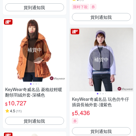
限時下殺
券
貨到通知我
貨到通知我
補貨中
補貨中
KeyWear奇威名品 菱格紋輕暖
翻領羽絨外套-深橘色
KeyWear奇威名品 玩色仿牛仔
10,727
$
插袋長袖外套-淺紫色
4.5
5,436
(
11
)
$
貨到通知我
券
貨到通知我