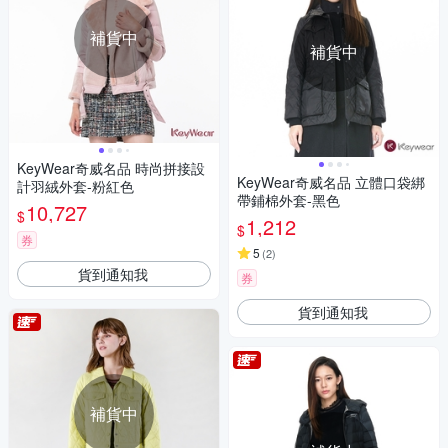
補貨中
補貨中
KeyWear奇威名品 時尚拼接設
KeyWear奇威名品 立體口袋綁
計羽絨外套-粉紅色
帶鋪棉外套-黑色
10,727
$
1,212
$
券
5
(
2
)
貨到通知我
券
貨到通知我
補貨中