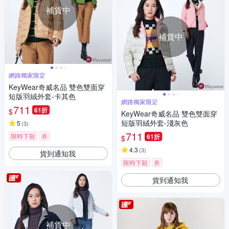
補貨中
補貨中
網路獨家限定
KeyWear奇威名品 雙色雙面穿
短版羽絨外套-卡其色
網路獨家限定
711
61折
$
KeyWear奇威名品 雙色雙面穿
短版羽絨外套-淺灰色
5
(
3
)
711
限時下殺
券
61折
$
4.3
(
3
)
貨到通知我
限時下殺
券
貨到通知我
補貨中