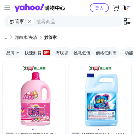
Yahoo購物中心
登入
妙管家
漂白水/去漬
妙管家
品牌
快速到貨
有現貨
挑戰低價
價格低到高
功能