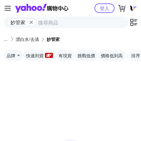
Yahoo購物中心
登入
妙管家
漂白水/去漬
妙管家
品牌
快速到貨
有現貨
挑戰低價
價格低到高
排序