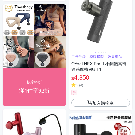
二代升級，突破極限，效果更佳
OYeet NEX Pro II 小鋼砲高轉
速筋摩槍MG-T1
4,850
$
按摩92折
5
(
4
)
滿1件享92折
券
加入購物車