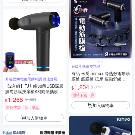
升級冷熱敷雙功能
有品 米覓 mimax 冷熱敷電動筋
膜槍 筋膜槍 按摩 運動舒緩 緩
升級款38檔位震動可調 徹底舒展肌
肉
解痠痛 低噪設計
1,234
【2入組】FJ升級38段USB深層
$1,298
$
肌肉筋膜按摩槍K3(附便攜收納
限時下殺
券
硬包)
1,268
$1,334
$
加入購物車
限時下殺
券
贈品
加入購物車