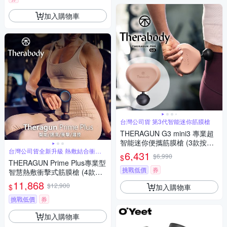
加入購物車
台灣公司貨 第3代智能迷你筋膜槍
THERAGUN G3 mini3 專業超
智能迷你便攜筋膜槍 (3款按摩
台灣公司貨全新升級 熱敷結合衝擊
頭/10mm振幅/9kg推力) 砂岩玫
6,431
$6,990
$
式按摩
瑰粉
THERAGUN Prime Plus專業型
挑戰低價
券
智慧熱敷衝擊式筋膜槍 (4款按
摩頭/16mm振幅/18kg推力)
11,868
$12,900
加入購物車
$
挑戰低價
券
加入購物車