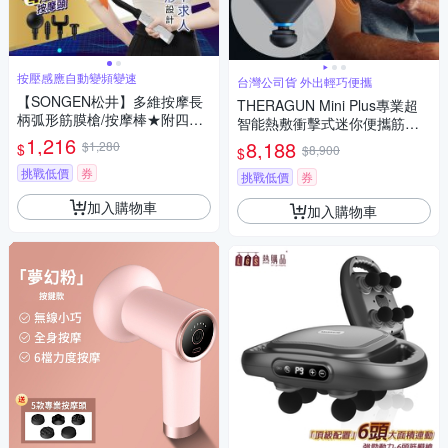
按壓感應自動變頻變速
台灣公司貨 外出輕巧便攜
【SONGEN松井】多維按摩長
THERAGUN Mini Plus專業超
柄弧形筋膜槍/按摩棒★附四款
智能熱敷衝擊式迷你便攜筋膜
專業按摩頭(SG-716BX-W)
1,216
槍 (10mm振幅/9kg推力)
8,188
$1,280
$
$8,900
$
挑戰低價
券
挑戰低價
券
加入購物車
加入購物車