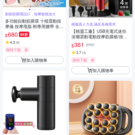
創新筋膜環設計，按摩面積加大
多功能自動筋膜環 十檔震動按
模擬真人力道,滿足各種需求
摩儀 按摩甩脂 附專用腰帶 全身
【精靈工廠】USB充電式迷你
通用 深度舒緩 直擊筋膜
680
86折
$
深層震動電動按摩筋膜槍/按摩
器/顏色隨機(S0123)
4.3
(
6
)
361
$392
$
限時下殺
券
3.7
(
4
)
加入購物車
限時下殺
券
加入購物車