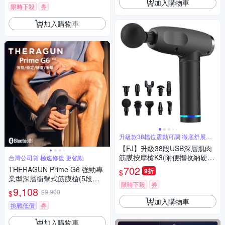
加入購物車
限時下殺
券
加入購物車
升級款38檔位震動可調 徹底舒展肌
肉
【FJ】升級38段USB深層肌肉
筋膜按摩槍K3(附便攜收納硬
台灣公司貨 極速修復 更強勁
包)
702
THERAGUN Prime G6 強勁專
9折
$
業型深層衝擊式筋膜槍(5段速/
限時下殺
券
抗撞/16mm振幅/16kg推力)
9,108
$9,900
$
加入購物車
挑戰低價
券
加入購物車