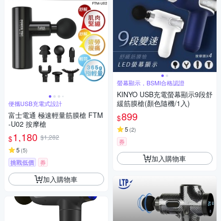
螢幕顯示，BSMI合格認證
KINYO USB充電螢幕顯示9段舒
緩筋膜槍(顏色隨機/1入)
便攜USB充電式設計
899
富士電通 極速輕量筋膜槍 FTM
$
-U02 按摩槍
5
(
2
)
1,180
$1,282
$
券
5
(
5
)
加入購物車
挑戰低價
券
加入購物車