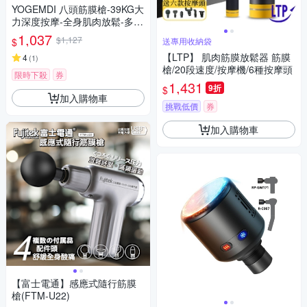
YOGEMDI 八頭筋膜槍-39KG大
力深度按摩-全身肌肉放鬆-多頭
按摩槍
1,037
$1,127
$
送專用收納袋
【LTP】 肌肉筋膜放鬆器 筋膜
4
(
1
)
槍/20段速度/按摩機/6種按摩頭
限時下殺
券
1,431
9折
$
加入購物車
挑戰低價
券
加入購物車
【富士電通】感應式隨行筋膜
槍(FTM-U22)