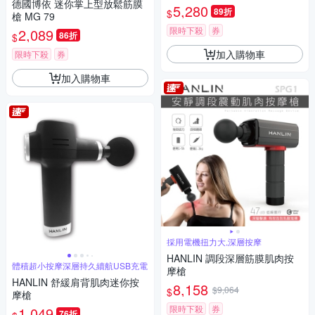
德國博依 迷你掌上型放鬆筋膜
5,280
89折
$
槍 MG 79
限時下殺
券
2,089
86折
$
加入購物車
限時下殺
券
加入購物車
採用電機扭力大,深層按摩
HANLIN 調段深層筋膜肌肉按
體積超小按摩深層持久續航USB充電
摩槍
HANLIN 舒緩肩背肌肉迷你按
8,158
$9,064
$
摩槍
限時下殺
券
1,049
76折