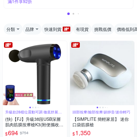
滿1件享92折
分類
品牌
快速到貨
有現貨
挑戰低價
價格低到
升級款28檔位震動可調 徹底舒展肌
頭部按摩/臉部按摩/超靜音/迷你輕巧
肉
(快)【FJ】升級38段USB深層
【SIMPLITE 簡輕家居】 迷你
肌肉筋膜按摩槍K3(附便攜收納
口袋筋膜槍
硬包)
694
1,350
$754
$
$