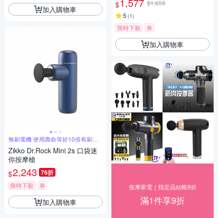
1,577
$1,659
$
加入購物車
5
(
1
)
限時下殺
券
加入購物車
無刷電機 使用壽命等於10倍有刷電
機
Zikko Dr.Rock Mini 2s 口袋迷
你按摩槍
2,243
76折
$
限時下殺
券
按摩家電｜指定品結帳9折
滿1件享9折
加入購物車