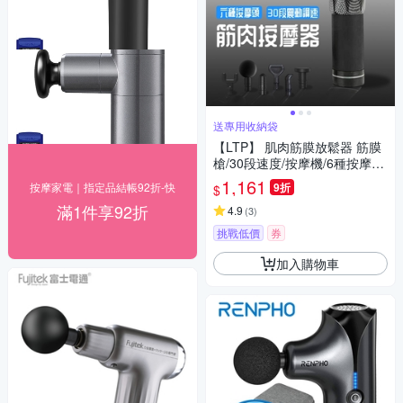
送專用收納袋
【LTP】 肌肉筋膜放鬆器 筋膜
槍/30段速度/按摩機/6種按摩頭
/ USB充電版
1,161
按摩家電｜指定品結帳92折-快
9折
$
滿1件享92折
4.9
(
3
)
挑戰低價
券
加入購物車