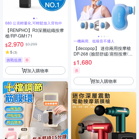
680 公克輕量化,可輕鬆放入背包中
【RENPHO】R3深層組織按摩
槍/RP-GM171
一機兩用、低噪音不擾人
2,970
$3,299
$
【decopop】 迷你兩用按摩槍
5
(
3
)
DP-268 (臉部舒緩/肩頸按摩/頭
皮按摩/筋膜槍)
挑戰低價
券
1,680
$
加入購物車
券
加入購物車