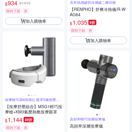
934
具有熱感鍵與冷感鍵二種切換
$1,015
$
【RENPHO】舒爽冷熱儀/R-W
限時下殺
券
AG84
加入購物車
1,035
9折
$
限時下殺
券
加入購物車
按摩槍可調4段檔位 眼罩5種按壓模
式
【按摩舒壓組合】MSG1輕巧按
摩槍+KM3氣壓熱敷按摩眼罩
1,144
高頻率輕巧深層按摩儀
89折
$
高頻率深層按摩儀
限時下殺
券