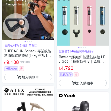
台灣公司貨 舒緩日常壓力
THERAGUN Sense2 專業級智
世界首創 4種疲勞等級顯示
慧衝擊式筋膜槍(14kg推力/12m
Ravilam娜美妍 智慧筋膜槍 LR
m振幅/2款按摩頭)
9,108
J-G05 (4種振動強度｜原廠授
$9,900
$
權)
4,790
$
挑戰低價
券
挑戰低價
券
加入購物車
加入購物車