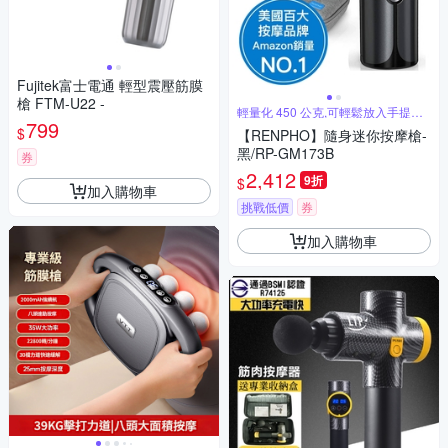
Fujitek富士電通 輕型震壓筋膜
槍 FTM-U22 -
輕量化 450 公克,可輕鬆放入手提包
799
中
$
【RENPHO】隨身迷你按摩槍-
黑/RP-GM173B
券
2,412
9折
$
加入購物車
挑戰低價
券
加入購物車