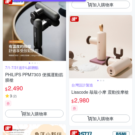
加入購物車
7/1-7/31送5%超贈點
PHILIPS PPM7303 便攜運動筋
膜槍
台灣設計製造
2,490
$
Lisscode 敲敲小摩 震動按摩槍
3
(
2
)
2,980
$
券
券
加入購物車
加入購物車