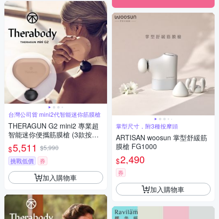
台灣公司貨 mini2代智能迷你筋膜槍
THERAGUN G2 mini2 專業超
掌型尺寸，附3種按摩頭
智能迷你便攜筋膜槍 (3款按摩
ARTISAN woosun 掌型舒緩筋
頭/12mm振幅/9kg推力) 砂岩玫
5,511
膜槍 FG1000
$5,990
$
瑰粉
2,490
$
挑戰低價
券
券
加入購物車
加入購物車