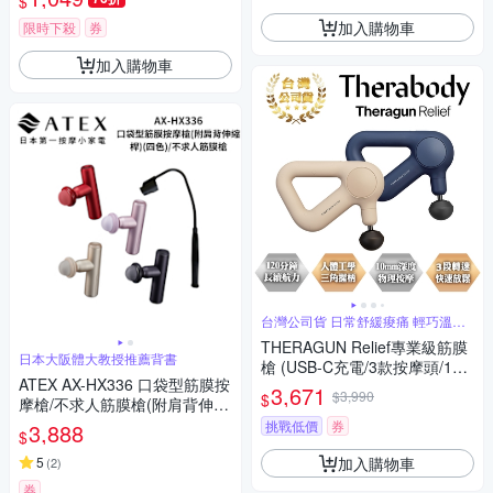
$
加入購物車
限時下殺
券
加入購物車
台灣公司貨 日常舒緩痠痛 輕巧溫柔
小幫手
THERAGUN Relief專業級筋膜
日本大阪體大教授推薦背書
槍 (USB-C充電/3款按摩頭/10m
ATEX AX-HX336 口袋型筋膜按
m振幅)
3,671
$3,990
$
摩槍/不求人筋膜槍(附肩背伸縮
桿) -四色
挑戰低價
券
3,888
$
加入購物車
5
(
2
)
券