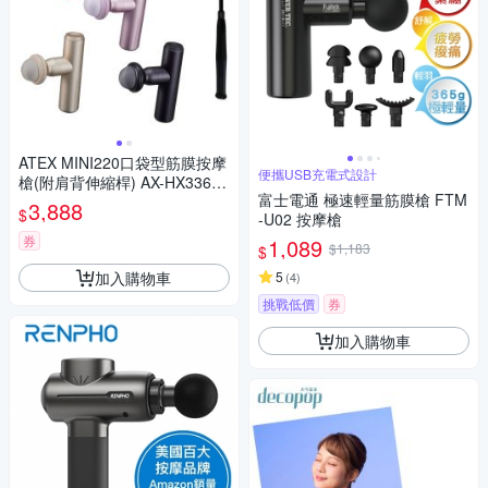
ATEX MINI220口袋型筋膜按摩
便攜USB充電式設計
槍(附肩背伸縮桿) AX-HX336
富士電通 極速輕量筋膜槍 FTM
(四色) /不求人筋膜槍 [限時優
3,888
$
-U02 按摩槍
惠]
券
1,089
$1,183
$
加入購物車
5
(
4
)
挑戰低價
券
加入購物車