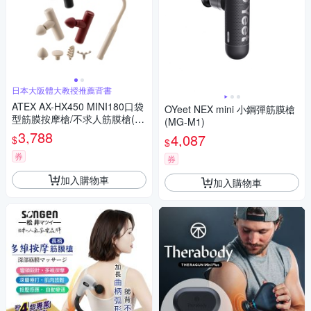
日本大阪體大教授推薦背書
ATEX AX-HX450 MINI180口袋
OYeet NEX mini 小鋼彈筋膜槍
型筋膜按摩槍/不求人筋膜槍(附
(MG-M1)
肩背伸縮桿) -三色
3,788
4,087
$
$
券
券
加入購物車
加入購物車