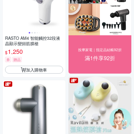
RASTO AM4 智能觸控32段液
晶顯示變頻筋膜槍
1,250
按摩家電｜指定品結帳92折
$
滿1件享92折
券
贈品
加入購物車