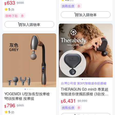
633
$688
$
挑戰低價
券
5
(
3
)
加入購物車
限時下殺
券
加入購物車
台灣公司貨 第3代智能迷你筋膜槍
THERAGUN G3 mini3 專業超
YOGEMDI U型加長型按摩槍
智能迷你便攜筋膜槍 (3款按摩
彎頭按摩槍 按摩搥
頭/10mm振幅/9kg推力) 霧光黑
6,431
$6,990
$
796
$865
$
挑戰低價
券
5
(
2
)