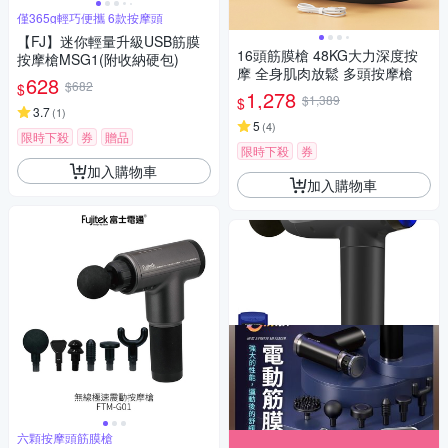
僅365g輕巧便攜 6款按摩頭
【FJ】迷你輕量升級USB筋膜
16頭筋膜槍 48KG大力深度按
按摩槍MSG1(附收納硬包)
摩 全身肌肉放鬆 多頭按摩槍
628
$682
$
1,278
$1,389
$
3.7
(
1
)
5
(
4
)
限時下殺
券
贈品
限時下殺
券
加入購物車
加入購物車
六顆按摩頭筋膜槍