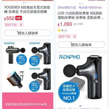
YOGEMDI 6段無線充電式推脂
20kg強勁力道、每分鐘19000max
機 按摩器 手持式便攜美體機
LGS 六頭筋膜按摩槍 9段調節
552
運動按摩槍 按摩槍 震動按摩槍
8折
$
腰背按摩 肩頸按摩 手臂按摩 肌
1,093
$1,150
$
限時下殺
券
肉按摩
4
(
1
)
加入購物車
限時下殺
券
加入購物車
美國智能按摩品牌RENPHO★指定品9折