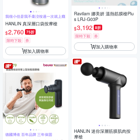
Ravilam 娜美妍 溫熱筋膜槍Plu
我很小但是我不毫洨按過一次就上癮
s LRJ-G03P
HANLIN 真深層口袋按摩槍
3,192
8折
$
2,760
75折
$
限時下殺
券
限時下殺
券
加入購物車
加入購物車
HANLIN 迷你深層筋膜肌肉按
德國博依 百年品牌 三年保固
摩槍