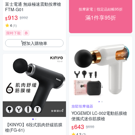
富士電通 無線極速震動按摩槍
FTM-G01
按摩家電｜指定品結帳95折
913
滿1件享95折
$992
$
4
(
1
)
限時下殺
券
加入購物車
放鬆按摩儀器
YOGEMDI LC-002電動筋膜槍
便攜式迷你筋膜槍
【KINYO】6段式肌肉舒緩筋膜
643
$698
$
槍(FG-61)
4.2
(
7
)