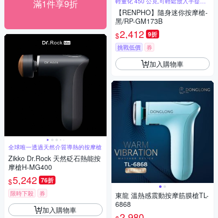
輕量化 450 公克,可輕鬆放入手提包
滿1件享9折
中
【RENPHO】隨身迷你按摩槍-
黑/RP-GM173B
2,412
9折
$
挑戰低價
券
加入購物車
全球唯一透過天然介質導熱的按摩槍
Zikko Dr.Rock 天然砭石熱能按
摩槍H-MG400
5,242
76折
$
限時下殺
券
東龍 溫熱感震動按摩筋膜槍TL-
6868
加入購物車
2,980