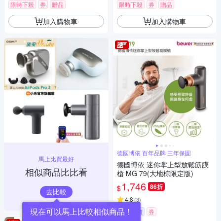
限時下殺
券
贈品
限時下殺
券
贈品
加入購物車
加入購物車
德國博依 百年品牌 三年保固
馬上比買最好
德國博依 迷你掌上型放鬆筋膜
相似商品比比看
槍 MG 79(大地棕限定版)
1,746
86折
$
去比較
4.8
(
3
)
挑戰低價
券