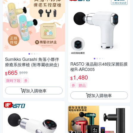
Sumikko Gurashi 角落小夥伴
RASTO 液晶顯示48段深層筋膜
療癒系按摩槍 (附專屬收納盒)
槍R-ARC005
665
$699
$
1,480
$
限時下殺
券
券
贈品
加入購物車
加入購物車