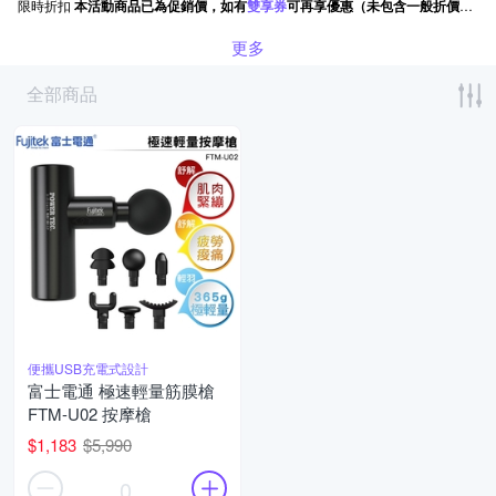
限時折扣
本活動商品已為促銷價，如有
雙享券
可再享優惠（未包含一般折價券）。
更多
全部商品
便攜USB充電式設計
富士電通 極速輕量筋膜槍
FTM-U02 按摩槍
$1,183
$5,990
0