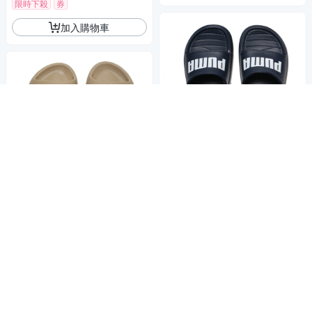
限時下殺
券
加入購物車
PUMA 拖鞋 DIVECAT V2
商店
LITE 深藍 防水 男 (布魯克林) 3
7482302
624
$
PUMA 拖鞋 SHIBUI CAT
商店
活動
卡其 軟墊 防水拖鞋 男女 3852
9613
864
$
加入購物車
活動
加入購物車