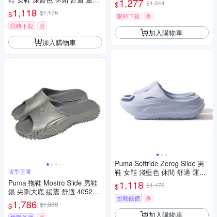
1,277
$1,344
$
防水 拖鞋 40034317
1,118
$1,176
$
限時下殺
券
限時下殺
券
加入購物車
加入購物車
Puma Softride Zerog Slide 男
版型正常
鞋 女鞋 淺藍色 休閒 舒適 運動
防水 拖鞋 40034318
Puma 拖鞋 Mostro Slide 男鞋
1,118
$1,176
$
銀 尖刺大底 緩震 舒適 405282
挑戰低價
券
-08
1,786
$1,880
$
加入購物車