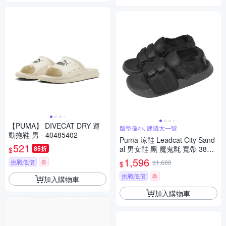
【PUMA】 DIVECAT DRY 運
版型偏小, 建議大一號
動拖鞋 男 - 40485402
Puma 涼鞋 Leadcat City Sand
521
85折
al 男女鞋 黑 魔鬼氈 寬帶 3890
$
79-09
1,596
挑戰低價
券
$1,680
$
挑戰低價
券
加入購物車
加入購物車