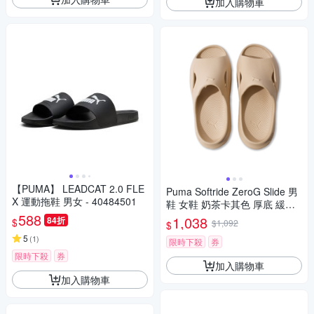
加入購物車
【PUMA】 LEADCAT 2.0 FLE
Puma Softride ZeroG Slide 男
X 運動拖鞋 男女 - 40484501
鞋 女鞋 奶茶卡其色 厚底 緩衝
588
運動 拖鞋 40034302
1,038
84折
$
$1,092
$
5
(
1
)
限時下殺
券
限時下殺
券
加入購物車
加入購物車