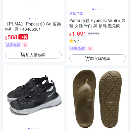
版型正常
Puma 涼鞋 Hypnotic Ventra 男
【PUMA】 Popcat 20 Go 運動
鞋 女鞋 米白 黑 抽繩 魔鬼氈 緩
拖鞋 男 - 40485301
衝 包頭 休閒鞋 40438102
1,691
$1,780
$
588
84折
$
5
(
1
)
挑戰低價
券
挑戰低價
券
加入購物車
加入購物車