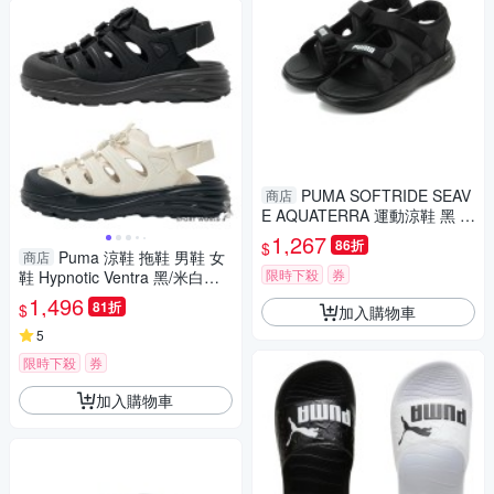
PUMA SOFTRIDE SEAV
商店
E AQUATERRA 運動涼鞋 黑 4
04540-01 男鞋
1,267
86折
$
Puma 涼鞋 拖鞋 男鞋 女
商店
限時下殺
券
鞋 Hypnotic Ventra 黑/米白
【運動世界】40438101/40438
1,496
81折
$
加入購物車
102
5
限時下殺
券
加入購物車