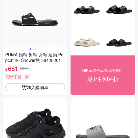
PUMA 拖鞋 男鞋 女鞋 運動 Po
pcat 20 Shower黑 38426201
661
$695
$
NIKEx聯合品牌 結帳84折
限時下殺
券
滿1件享84折
加入購物車