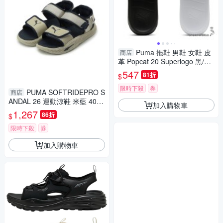
Puma 拖鞋 男鞋 女鞋 皮
商店
革 Popcat 20 Superlogo 黑/白
【運動世界】39542001/39542
547
81折
$
002
限時下殺
券
PUMA SOFTRIDEPRO S
商店
ANDAL 26 運動涼鞋 米藍 4069
加入購物車
40-01 男鞋
1,267
86折
$
限時下殺
券
加入購物車