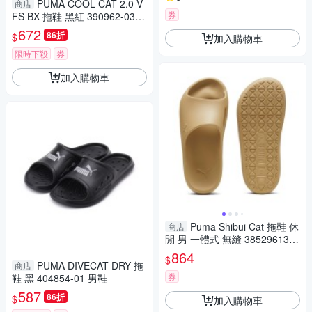
PUMA COOL CAT 2.0 V
商店
券
FS BX 拖鞋 黑紅 390962-03
男鞋
672
86折
$
加入購物車
限時下殺
券
加入購物車
Puma Shibui Cat 拖鞋 休
商店
閒 男 一體式 無縫 38529613
土色
864
$
PUMA DIVECAT DRY 拖
商店
券
鞋 黑 404854-01 男鞋
587
86折
$
加入購物車