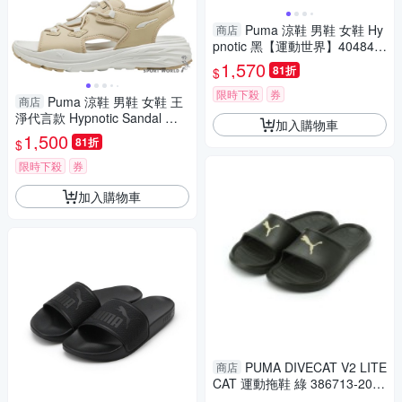
Puma 涼鞋 男鞋 女鞋 Hy
商店
pnotic 黑【運動世界】404844
01
1,570
81折
$
限時下殺
券
Puma 涼鞋 男鞋 女鞋 王
商店
淨代言款 Hypnotic Sandal 黑/
加入購物車
奶茶【運動世界】40165301/4
1,500
81折
$
0165303
限時下殺
券
加入購物車
PUMA DIVECAT V2 LITE
商店
CAT 運動拖鞋 綠 386713-20
男鞋