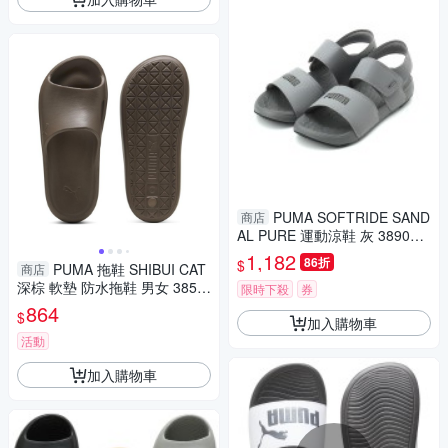
PUMA SOFTRIDE SAND
商店
AL PURE 運動涼鞋 灰 389083-
05 男鞋
1,182
86折
$
PUMA 拖鞋 SHIBUI CAT
商店
深棕 軟墊 防水拖鞋 男女 3852
限時下殺
券
9623
864
$
加入購物車
活動
加入購物車