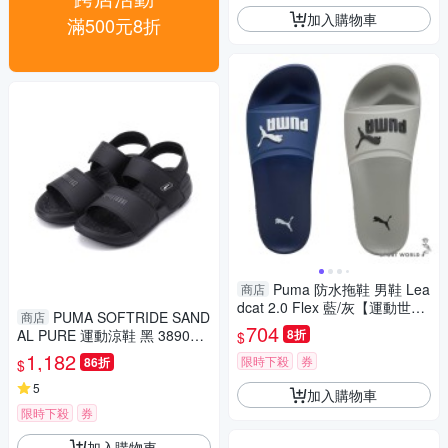
加入購物車
滿500元8折
Puma 防水拖鞋 男鞋 Lea
商店
dcat 2.0 Flex 藍/灰【運動世
PUMA SOFTRIDE SAND
商店
界】40484502/40484505
704
AL PURE 運動涼鞋 黑 389083-
8折
$
07 男鞋
1,182
限時下殺
券
86折
$
5
加入購物車
限時下殺
券
加入購物車