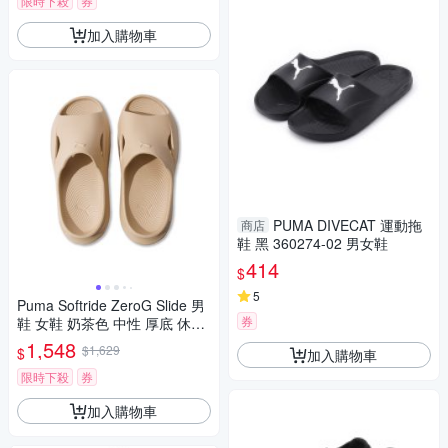
限時下殺
券
加入購物車
PUMA DIVECAT 運動拖
商店
鞋 黑 360274-02 男女鞋
414
$
5
Puma Softride ZeroG Slide 男
券
鞋 女鞋 奶茶色 中性 厚底 休閒
緩震 拖鞋 40034302
1,548
$1,629
$
加入購物車
限時下殺
券
加入購物車