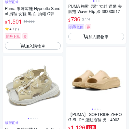
版型正常
PUMA 拖鞋 男鞋 女鞋 運動 夾
Puma 果凍涼鞋 Hypnotic Sand
腳拖 Wave Flip 綠 38380517
al 男鞋 女鞋 黑 白 抽繩 Q彈 休
736
閒鞋 40165302
$774
$
1,501
$1,580
$
挑戰低價
券
4.7
(
1
)
限時下殺
券
加入購物車
加入購物車
【PUMA】 SOFTRIDE ZERO
G SLIDE 運動拖鞋 男 - 400343
版型正常
02
1,126
85折
$