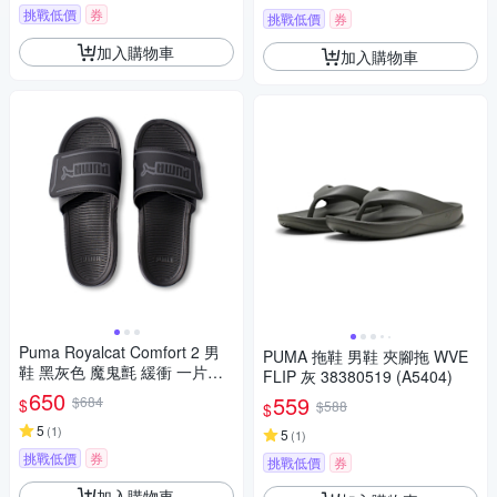
挑戰低價
券
挑戰低價
券
加入購物車
加入購物車
Puma Royalcat Comfort 2 男
PUMA 拖鞋 男鞋 夾腳拖 WVE
鞋 黑灰色 魔鬼氈 緩衝 一片拖
FLIP 灰 38380519 (A5404)
涼拖鞋 40033801
650
559
$684
$
$588
$
5
(
1
)
5
(
1
)
挑戰低價
券
挑戰低價
券
加入購物車