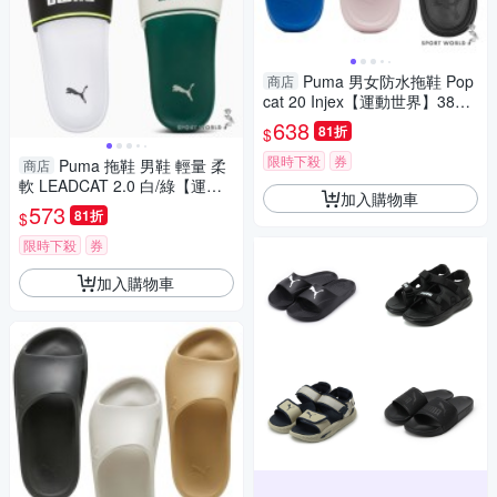
Puma 男女防水拖鞋 Pop
商店
cat 20 Injex【運動世界】3890
8107/38908112/38908102
638
81折
$
限時下殺
券
Puma 拖鞋 男鞋 輕量 柔
商店
軟 LEADCAT 2.0 白/綠【運動
加入購物車
世界】38569308/38569315
573
81折
$
限時下殺
券
加入購物車