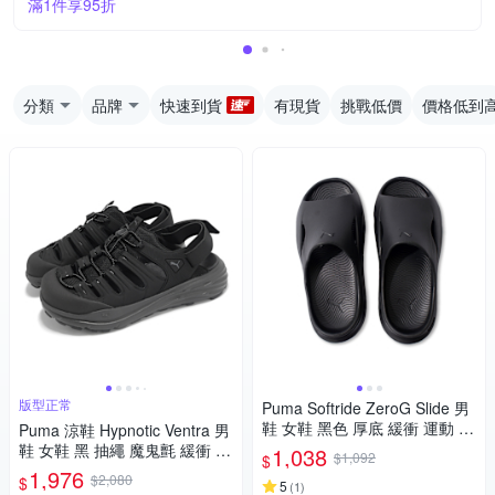
滿1件享95折
分類
品牌
快速到貨
有現貨
挑戰低價
價格低到
版型正常
Puma Softride ZeroG Slide 男
鞋 女鞋 黑色 厚底 緩衝 運動 拖
Puma 涼鞋 Hypnotic Ventra 男
鞋 40034301
鞋 女鞋 黑 抽繩 魔鬼氈 緩衝 包
1,038
$1,092
$
頭 休閒鞋 40438101
1,976
$2,080
$
5
(
1
)