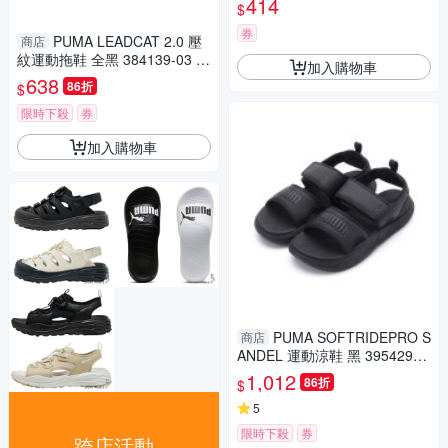
414
$
券
PUMA LEADCAT 2.0 壓
商店
紋運動拖鞋 全黑 384139-03 男
加入購物車
鞋
638
86折
$
限時下殺
券
加入購物車
PUMA SOFTRIDEPRO S
商店
ANDEL 運動涼鞋 黑 395429-0
1 男鞋
1,012
86折
$
5
限時下殺
券
跨店活動