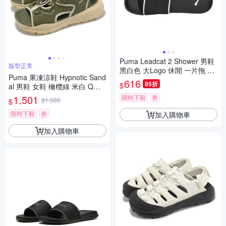
Puma Leadcat 2 Shower 男鞋
版型正常
黑白色 大Logo 休閒 一片拖 魔
Puma 果凍涼鞋 Hypnotic Sand
鬼氈 拖鞋 38414001
616
85折
$
al 男鞋 女鞋 橄欖綠 米白 Q彈
抽繩 40165304
1,501
限時下殺
券
$1,580
$
限時下殺
券
加入購物車
加入購物車