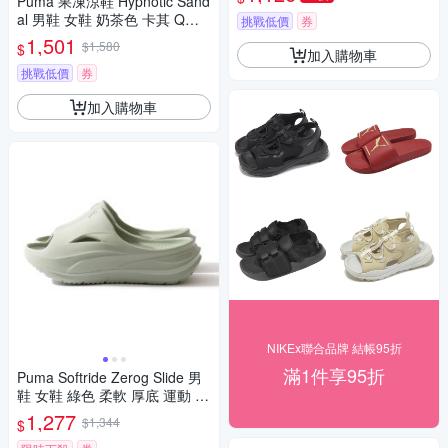
Puma 果凍涼鞋 Hypnotic Sand
al 男鞋 女鞋 奶茶色 卡其 Q彈
挑戰低價
券
抽繩 40165303
1,501
$1,580
$
加入購物車
挑戰低價
券
加入購物車
NIKEx聯合品牌 結帳95折
滿1件享95折
Puma Softride Zerog Slide 男
鞋 女鞋 綠色 柔軟 厚底 運動 休
閒 拖鞋 40034323
1,277
$1,344
$