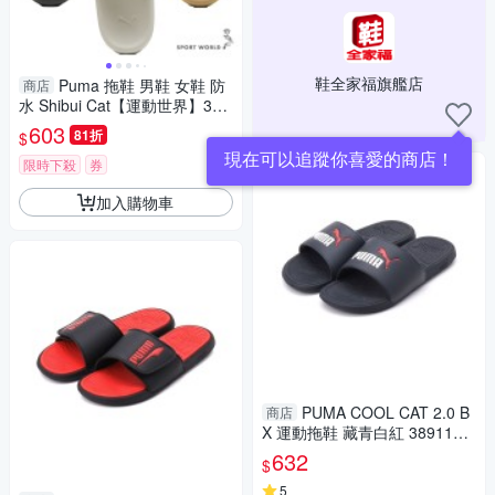
鞋全家福旗艦店
Puma 拖鞋 男鞋 女鞋 防
商店
水 Shibui Cat【運動世界】385
29616/38529615/38529613
603
81折
$
現在可以追蹤你喜愛的商店！
限時下殺
券
加入購物車
PUMA COOL CAT 2.0 B
商店
X 運動拖鞋 藏青白紅 389113-0
4 男鞋
632
$
5