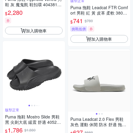
版型正常
鞋 灰 魔鬼氈 鞋扣環 404381-0
Puma 拖鞋 Leadcat FTR Comf
3
2,280
ort 男鞋 紅 黃 皮革 柔軟 38067
$
3-18
741
券
$780
$
挑戰低價
券
加入購物車
加入購物車
版型正常
Puma 拖鞋 Mostro Slide 男鞋
Puma Leadcat 2.0 Flex 男鞋
黑 尖刺大底 緩震 舒適 405282
灰色 運動 休閒 防水 舒適 拖鞋
-01
1,786
40484505
$1,880
$
627
$660