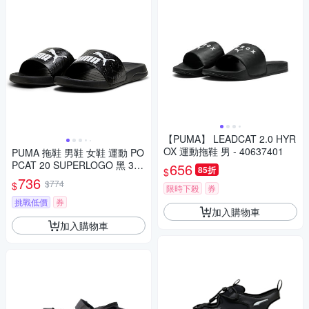
【PUMA】 LEADCAT 2.0 HYR
OX 運動拖鞋 男 - 40637401
PUMA 拖鞋 男鞋 女鞋 運動 PO
PCAT 20 SUPERLOGO 黑 395
656
85折
$
42001
736
$774
$
限時下殺
券
挑戰低價
券
加入購物車
加入購物車