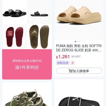
PUMA 拖鞋 男鞋 女鞋 SOFTRI
DE ZEROG SLIDE 奶茶 40034
302
1,261
$1,327
$
運動聯合品牌 結帳95折
挑戰低價
券
滿1件享95折
加入購物車