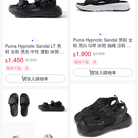
Puma Hypnotic Sandal 男鞋 女
鞋 黑白 Q彈 休閒 抽繩 涼鞋 40
Puma Hypnotic Sandal LT 男
165302
鞋 女鞋 黑色 中性 運動 休閒 涼
1,900
$1,999
$
鞋 40484401
1,450
$1,526
$
限時下殺
券
限時下殺
券
加入購物車
加入購物車