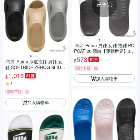
已售完
Puma 男鞋 女鞋 拖鞋 PO
商店
PCAT 20 黑白【運動世界】37
227936
573
81折
$
Puma 厚底拖鞋 男鞋 女
商店
鞋 SOFTRIDE ZEROG SLIDE
限時下殺
券
黑/卡其/灰【運動世界】40034
1,016
81折
$
加入購物車
301/40034302/40034303
5
限時下殺
券
加入購物車