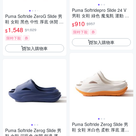
Puma Softridepro Slide 24 V
男鞋 女鞋 綠色 魔鬼氈 運動 休
Puma Softride ZeroG Slide 男
閒 拖鞋 39543119
鞋 女鞋 黑色 中性 厚底 休閒 緩
910
$957
$
震 拖鞋 40034301
1,548
$1,629
$
限時下殺
券
限時下殺
券
加入購物車
加入購物車
Puma Softride Zerog Slide 男
鞋 女鞋 米白色 柔軟 厚底 運動
Puma Softride Zerog Slide 男
休閒 拖鞋 40034322
鞋 女鞋 深藍色 休閒 舒適 運動