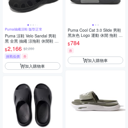
Puma抽繩涼鞋 版型正常
Puma Cool Cat 3.0 Slide 男鞋
黑灰色 Logo 運動 休閒 拖鞋 40
Puma 涼鞋 Velo Sandal 男鞋
895703
黑 全黑 抽繩 涼拖鞋 休閒鞋 39
784
$
557902
2,166
$2,280
$
券
挑戰低價
券
加入購物車
加入購物車