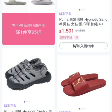
版型正常
Puma 果凍涼鞋 Hypnotic Sand
al 男鞋 女鞋 黑 Q彈 抽繩 4016
NIKEx聯合品牌 結帳95折
5301
1,501
$1,580
滿1件享95折
$
限時下殺
券
加入購物車
版型正常
Puma 涼鞋 Hypnotic Ventra 男