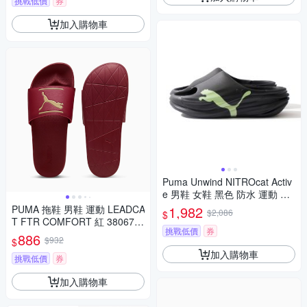
挑戰低價
券
加入購物車
Puma Unwind NITROcat Activ
e 男鞋 女鞋 黑色 防水 運動 拖
鞋 37989512
PUMA 拖鞋 男鞋 運動 LEADCA
1,982
$2,086
$
T FTR COMFORT 紅 380673
挑戰低價
券
18
886
$932
$
加入購物車
挑戰低價
券
加入購物車