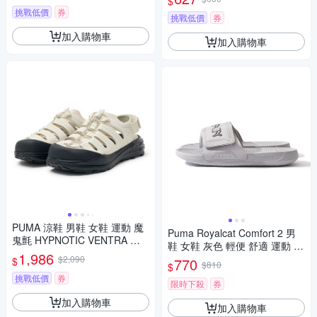
$
挑戰低價
券
挑戰低價
券
加入購物車
加入購物車
PUMA 涼鞋 男鞋 女鞋 運動 魔
Puma Royalcat Comfort 2 男
鬼氈 HYPNOTIC VENTRA 米
鞋 女鞋 灰色 輕便 舒適 運動 休
白 40438102
1,986
閒 拖鞋 40033812
$2,090
$
770
$810
$
挑戰低價
券
限時下殺
券
加入購物車
加入購物車