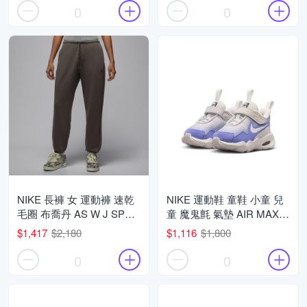
0
0
NIKE 長褲 女 運動褲 速乾
NIKE 運動鞋 童鞋 小童 兒
毛圈 布喬丹 AS W J SPT
童 魔鬼氈 氣墊 AIR MAX
DF CSVR FLC PANT 灰綠
NOVA TD 米紫 FN4461-
$1,417
$2,180
$1,116
$1,800
黑 IB2505-040 (2L6384)
008 (2C5481)
0
0