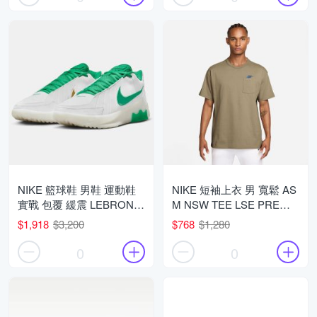
NIKE 籃球鞋 男鞋 運動鞋
NIKE 短袖上衣 男 寬鬆 AS
實戰 包覆 緩震 LEBRON
M NSW TEE LSE PRE
WITNESS IX EP 白綠
ESS SUST 卡其 IH1124-
$1,918
$3,200
$768
$1,280
HQ8035-101 (3B3730)
213 (3S4889)
0
0