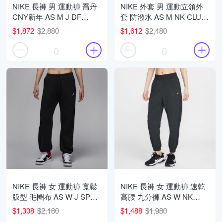
NIKE 長褲 男 運動褲 喬丹
NIKE 外套 男 運動立領外
CNY新年 AS M J DF
套 防潑水 AS M NK CLUB
SPRT HOOP PANT CNY
ROSCOE FZ JKT 焦糖棕
$1,872
$2,880
$1,612
$2,480
黑 IQ3954-010 (3L6398)
HV1140-297 (2S4822)
0
0
NIKE 長褲 女 運動褲 寬鬆
NIKE 長褲 女 運動褲 速乾
版型 毛圈布 AS W J SPT
高腰 九分褲 AS W NK
DF CSVR FLC PANT 黑
ONE DF HR 7/8 JOGGER
$1,308
$2,180
$1,488
$1,980
IB2505-010 (3L6396)
黑 HJ1051-013 (3L6403)