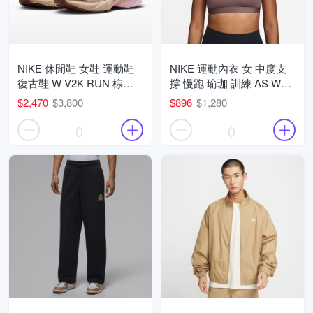
NIKE 休閒鞋 女鞋 運動鞋
NIKE 運動內衣 女 中度支
復古鞋 W V2K RUN 棕膚
撐 慢跑 瑜珈 訓練 AS W
粉 FD0736-115 (2W6005)
NK SWSH MED SPT BRA
$2,470
$3,800
$896
$1,280
藕紫 DX6822-502 (3X1005)
0
0