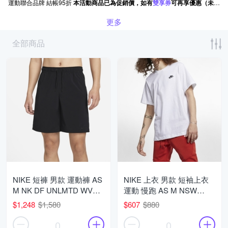
運動聯合品牌 結帳95折
本活動商品已為促銷價，如有
雙享券
可再享優惠（未包含一般折價券）。
更多
全部商品
NIKE 短褲 男款 運動褲 AS
NIKE 上衣 男款 短袖上衣
M NK DF UNLMTD WVN
運動 慢跑 AS M NSW
9IN UL 黑 DV9331-010
CLUB TEE 白 AR4999-101
$1,248
$1,580
$607
$880
0
0