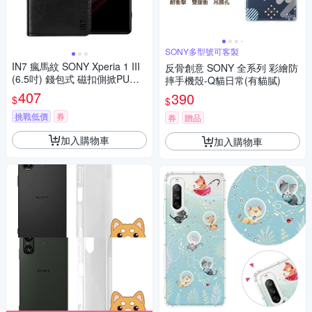
SONY多型號可客製
IN7 瘋馬紋 SONY Xperia 1 III
反骨創意 SONY 全系列 彩繪防
(6.5吋) 錢包式 磁扣側掀PU皮
摔手機殼-Q貓日常(有貓膩)
套 吊飾孔 手機皮套保護殼
407
390
$
$
挑戰低價
券
券
贈品
加入購物車
加入購物車