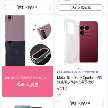
加入購物車
加入購物車
SGS美國軍事級認證,愛機的最強守
護者
Metal-Slim Sony Xperia 1 VIII
RedMoon︱防禦殼貼組8折up指定品-送掛繩
強化軍規防摔抗震手機殼
滿99大優惠
417
$
券
加入購物車