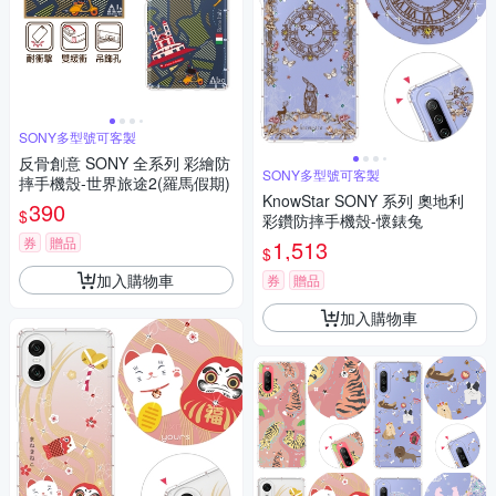
SONY多型號可客製
反骨創意 SONY 全系列 彩繪防
SONY多型號可客製
摔手機殼-世界旅途2(羅馬假期)
KnowStar SONY 系列 奧地利
390
$
彩鑽防摔手機殼-懷錶兔
券
贈品
1,513
$
加入購物車
券
贈品
加入購物車