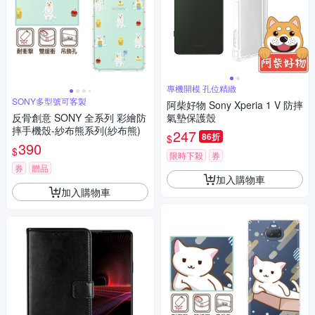
專機開模 孔位精緻
SONY多型號可客製
阿柴好物 Sony Xperia 1 V 防摔
反骨創意 SONY 全系列 彩繪防
氣墊保護殼
摔手機殼-紗布熊系列(紗布熊)
247
86折
$
390
$
限時下殺
券
券
贈品
加入購物車
加入購物車