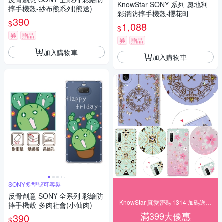
KnowStar SONY 系列 奧地利
摔手機殼-紗布熊系列(熊送)
彩鑽防摔手機殼-櫻花町
390
$
1,088
$
券
贈品
券
贈品
加入購物車
加入購物車
SONY多型號可客製
反骨創意 SONY 全系列 彩繪防
KnowStar 真愛密碼 1314 加碼送好禮
摔手機殼-多肉社會(小仙肉)
滿399大優惠
390
$