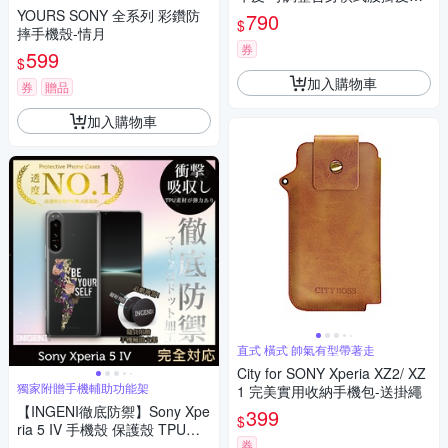
or SONY Xperia 5 IV/ 5 III / 5 II
YOURS SONY 全系列 彩鑽防
790
$
摔手機殼-情月
券
599
$
加入購物車
券
贈品
加入購物車
直式 橫式 帥氣有型帶著走
City for SONY Xperia XZ2/ XZ
獨家附贈手機輔助功能架
1 完美實用收納手機包-送掛繩
【INGENI徹底防禦】Sony Xpe
399
$
ria 5 IV 手機殼 保護殼 TPU全
券
軟式 設計師彩繪手機殼-做你自