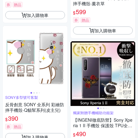
摔手機殼-薰衣草
券
贈品
599
$
加入購物車
券
贈品
加入購物車
SONY多型號可客製
反骨創意 SONY 全系列 彩繪防
摔手機殼-Q貓幫系列(皮主兒)
獨家附贈手機輔助功能架
390
$
【INGENI徹底防禦】Sony Xpe
ria 1 II 手機殼 保護殼 TPU全軟
券
贈品
式 設計師彩繪手機殼-My BOD
490
$
Y MY CHOICE
加入購物車