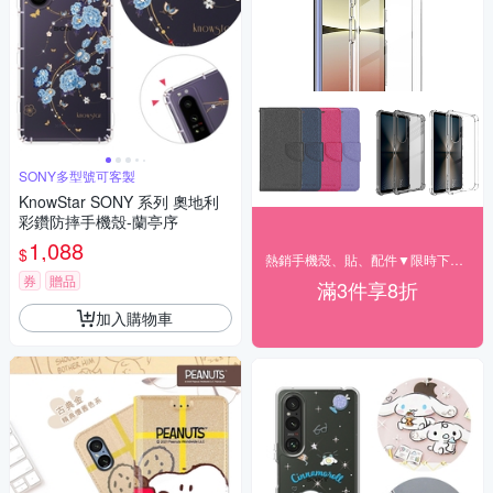
SONY多型號可客製
KnowStar SONY 系列 奧地利
彩鑽防摔手機殼-蘭亭序
1,088
$
熱銷手機殼、貼、配件▼限時下殺85折
券
贈品
滿3件享8折
加入購物車