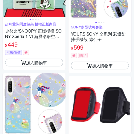
超可愛詢問度超高 授權正版商品
SONY多型號可客製
史努比/SNOOPY 正版授權 SO
YOURS SONY 全系列 彩鑽防
NY Xperia 1 VI 漸層彩繪空壓
摔手機殼-綠仙子
手機殼
449
$
599
$
挑戰低價
券
券
贈品
加入購物車
加入購物車