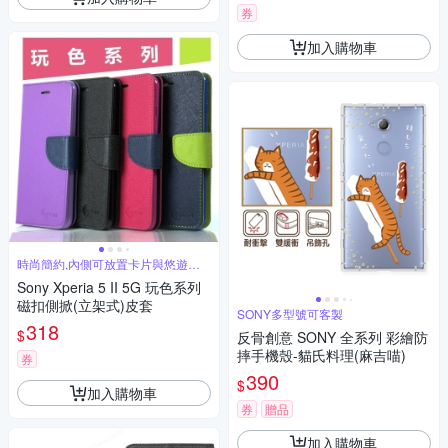
券
加入購物車
時尚簡約,內側可放置卡片與悠遊卡
設計
Sony Xperia 5 II 5G 玩色系列
磁扣側掀(立架式)皮套
SONY多型號可客製
318
$
反骨創意 SONY 全系列 彩繪防
摔手機殼-貓氏料理(麻吉喵)
券
390
$
加入購物車
券
贈品
加入購物車