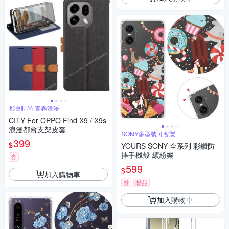
都會時尚 青春浪漫
CITY For OPPO Find X9 / X9s
浪漫都會支架皮套
SONY多型號可客製
399
$
YOURS SONY 全系列 彩鑽防
摔手機殼-繽紛樂
券
599
$
加入購物車
券
贈品
加入購物車