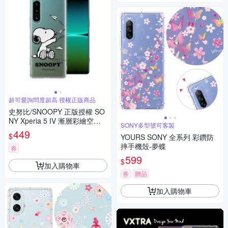
超可愛詢問度超高 授權正版商品
史努比/SNOOPY 正版授權 SO
NY Xperia 5 IV 漸層彩繪空壓
SONY多型號可客製
手機殼(紙飛機)
449
$
YOURS SONY 全系列 彩鑽防
摔手機殼-夢蝶
券
599
$
加入購物車
券
贈品
加入購物車