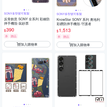
SONY多型號可客製
SONY多型號可客製
反骨創意 SONY 全系列 彩繪防
KnowStar SONY 系列 奧地利
摔手機殼-鼠鈔票
彩鑽防摔手機殼-守護者
390
1,513
$
$
券
贈品
券
贈品
加入購物車
加入購物車