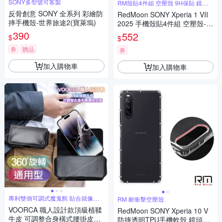
SONY多型號可客製
RM殼貼4件組 空壓殼 9H保貼 鏡頭
貼
反骨創意 SONY 全系列 彩繪防
RedMoon SONY Xperia 1 VII
摔手機殼-世界旅途2(寶萊塢)
2025 手機殼貼4件組 空壓殼-9
H玻璃保貼2入+厚版鏡頭貼
390
552
$
$
券
贈品
券
加入購物車
加入購物車
專利雙側可調式魔鬼氈 貼合就像訂
RM 耐衝擊空壓殼
做
VOORCA 職人設計款頂級植鞣
RedMoon SONY Xperia 10 V
牛皮 可調整合身橫式腰掛皮套f
防摔透明TPU手機軟殼 鏡頭孔