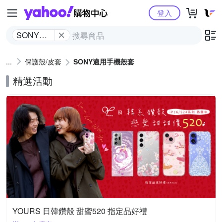
Yahoo購物中心
登入
SONY適
用手機殼
套
保護殼/皮套
SONY適用手機殼套
精選活動
YOURS 日韓鑽殼 甜蜜520 指定品好禮