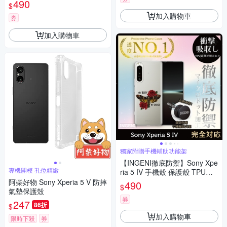
490
$
己
加入購物車
券
加入購物車
獨家附贈手機輔助功能架
【INGENI徹底防禦】Sony Xpe
專機開模 孔位精緻
ria 5 IV 手機殼 保護殼 TPU全
軟式 設計師彩繪手機殼-My BO
阿柴好物 Sony Xperia 5 V 防摔
490
$
DY MY CHOICE
氣墊保護殼
券
247
86折
$
加入購物車
限時下殺
券