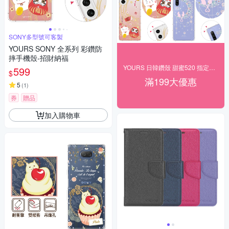
SONY多型號可客製
YOURS SONY 全系列 彩鑽防
摔手機殼-招財納福
YOURS 日韓鑽殼 甜蜜520 指定品好禮
599
$
滿199大優惠
5
(
1
)
券
贈品
加入購物車