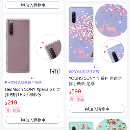
加入購物車
SONY多型號可客製
YOURS SONY 全系列 彩鑽防
RM軍規氣墊防摔空壓殼
摔手機殼-戀櫻
RedMoon SONY Xperia 5 II 防
599
$
摔透明TPU手機軟殼
券
贈品
219
$
加入購物車
券
贈品
加入購物車