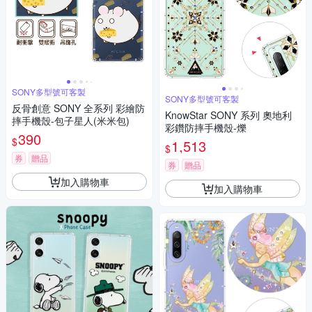
SONY多型號可客製
SONY多型號可客製
反骨創意 SONY 全系列 彩繪防
KnowStar SONY 系列 奧地利
摔手機殼-包子星人(米米包)
彩鑽防摔手機殼-爍
390
$
1,513
$
券
贈品
券
贈品
加入購物車
加入購物車