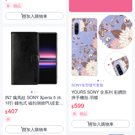
券
贈品
加入購物車
SONY多型號可客製
YOURS SONY 全系列 彩鑽防
IN7 瘋馬紋 SONY Xperia 5 (6.
摔手機殼-羽蝶
1吋) 錢包式 磁扣側掀PU皮套
599
$
手機皮套保護殼
407
$
券
贈品
券
加入購物車
加入購物車