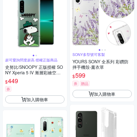
SONY多型號可客製
超可愛詢問度超高 授權正版商品
YOURS SONY 全系列 彩鑽防
史努比/SNOOPY 正版授權 SO
摔手機殼-薰衣草
NY Xperia 5 IV 漸層彩繪空壓
599
$
手機殼(郊遊)
449
$
券
贈品
券
加入購物車
加入購物車