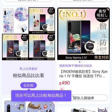
獨家附贈手機輔助功能架
馬上比買最好
【INGENI徹底防禦】Sony Xpe
相似商品比比看
ria 1 IV 手機殼 保護殼 TPU全
軟式 設計師彩繪手機殼-光芒四
490
$
射
去比較
券
加入購物車