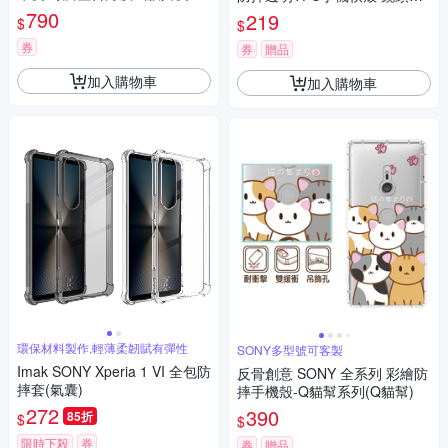
or SONY Xperia 1 IV/ 1 III / 1 II
增高版
790
219
$
$
券
券
贈品
加入購物車
加入購物車
環保材料製作,輕薄柔韌賦有彈性
SONY多型號可客製
Imak SONY Xperia 1 VI 全包防
反骨創意 SONY 全系列 彩繪防
摔套(氣囊)
摔手機殼-Q貓幫系列(Q貓幫)
272
390
85折
$
$
限時下殺
券
券
贈品