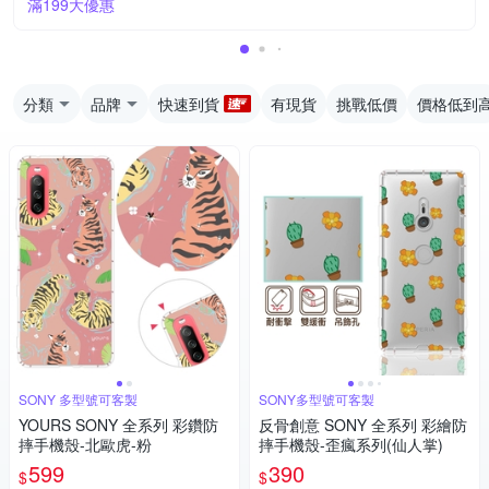
滿199大優惠
分類
品牌
快速到貨
有現貨
挑戰低價
價格低到
SONY 多型號可客製
SONY多型號可客製
YOURS SONY 全系列 彩鑽防
反骨創意 SONY 全系列 彩繪防
摔手機殼-北歐虎-粉
摔手機殼-歪瘋系列(仙人掌)
599
390
$
$