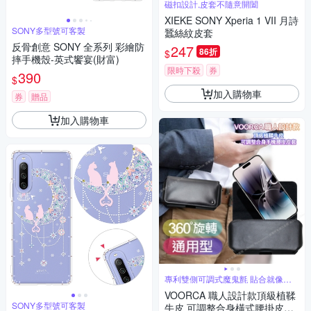
磁扣設計,皮套不隨意開闔
XIEKE SONY Xperia 1 VII 月詩
SONY多型號可客製
蠶絲紋皮套
反骨創意 SONY 全系列 彩繪防
247
86折
$
摔手機殼-英式饗宴(財富)
限時下殺
券
390
$
加入購物車
券
贈品
加入購物車
專利雙側可調式魔鬼氈 貼合就像訂
做
VOORCA 職人設計款頂級植鞣
SONY多型號可客製
牛皮 可調整合身橫式腰掛皮套f