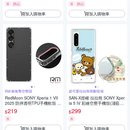
券
贈品
券
贈品
加入購物車
加入購物車
RM 耐衝擊空壓殼
超可愛拉拉熊萌翻登場
RedMoon SONY Xperia 1 VII
SAN-X授權 拉拉熊 SONY Xper
2025 防摔透明TPU手機軟殼 鏡
ia 5 IV 彩繪空壓手機殼(淺藍撒
頭孔增高版
嬌)
219
299
$
$
券
券
加入購物車
加入購物車