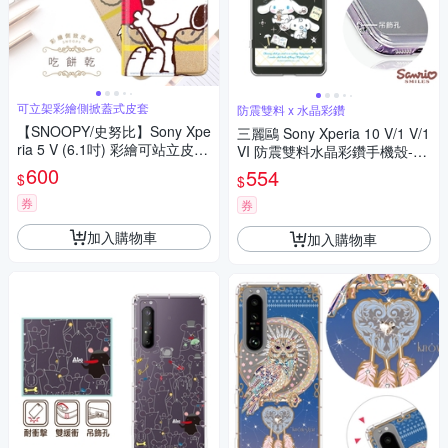
可立架彩繪側掀蓋式皮套
防震雙料 x 水晶彩鑽
【SNOOPY/史努比】Sony Xpe
三麗鷗 Sony Xperia 10 V/1 V/1
ria 5 V (6.1吋) 彩繪可站立皮套
VI 防震雙料水晶彩鑽手機殼-悠
(吃餅乾)
閒大耳狗
600
554
$
$
券
券
加入購物車
加入購物車