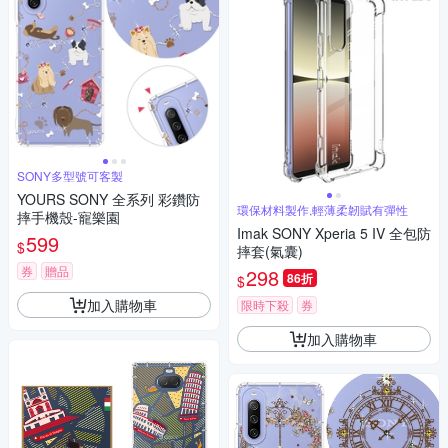
SONY多型號可客製
YOURS SONY 全系列 彩鑽防
環保材料製作,輕薄柔韌賦有彈性
摔手機殼-寵樂園
Imak SONY Xperia 5 IV 全包防
599
$
摔套(氣囊)
券
贈品
298
86折
$
加入購物車
限時下殺
券
加入購物車