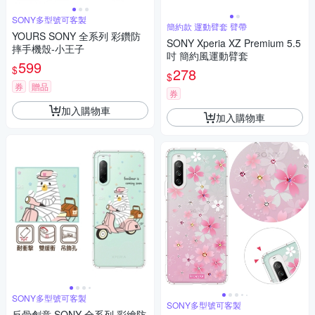
SONY多型號可客製
簡約款 運動臂套 臂帶
YOURS SONY 全系列 彩鑽防
SONY Xperia XZ Premium 5.5
摔手機殼-小王子
吋 簡約風運動臂套
599
$
278
$
券
贈品
券
加入購物車
加入購物車
SONY多型號可客製
SONY多型號可客製
反骨創意 SONY 全系列 彩繪防