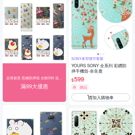
SONY多型號可客製
YOURS SONY 全系列 彩鑽防
摔手機殼-奈良鹿
599
反骨創意 彩繪防摔殼 全館390 送好禮
$
滿99大優惠
券
贈品
加入購物車