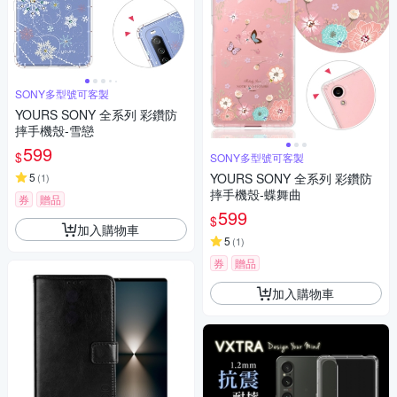
SONY多型號可客製
YOURS SONY 全系列 彩鑽防
摔手機殼-雪戀
599
$
SONY多型號可客製
5
YOURS SONY 全系列 彩鑽防
(
1
)
摔手機殼-蝶舞曲
券
贈品
599
$
加入購物車
5
(
1
)
券
贈品
加入購物車