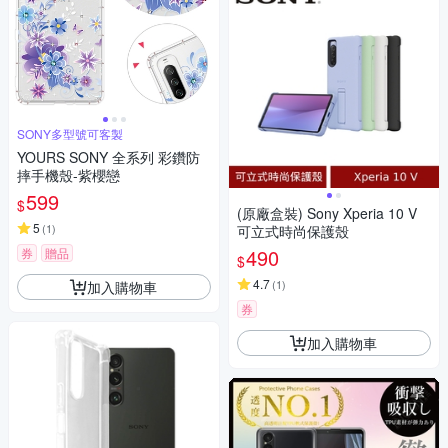
SONY多型號可客製
YOURS SONY 全系列 彩鑽防
摔手機殼-紫櫻戀
599
$
(原廠盒裝) Sony Xperia 10 V
5
(
1
)
可立式時尚保護殼
490
券
贈品
$
4.7
(
1
)
加入購物車
券
加入購物車