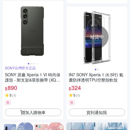
補貨中
SONY台灣官方正品
SONY 原廠 Xperia 1 VI 時尚保
IN7 SONY Xperia 1 (6.5吋) 氣
護殼 - 附支架&環形腕帶 (XQZ-
囊防摔透明TPU空壓殼軟殼
CBEC)
890
324
$
$
5
5
(
1
)
(
1
)
券
券
加入購物車
貨到通知我