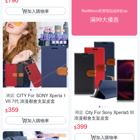
$
III / 1 II
加入購物車
RedMoon防禦殼貼組8折up
滿99大優惠
CITY For SONY Xperia 1
商店
VII 7代 浪漫都會支架皮套
359
$
City For Sony Xperia5 III
商店
浪漫都會支架皮套
加入購物車
399
$
加入購物車