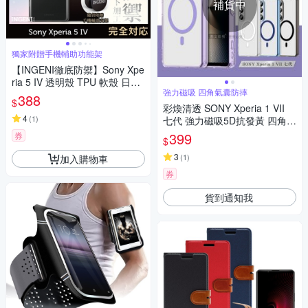
補貨中
獨家附贈手機輔助功能架
【INGENI徹底防禦】Sony Xpe
ria 5 IV 透明殼 TPU 軟殼 日系
強力磁吸 四角氣囊防摔
全軟式TPU吸震防摔保護殼
388
$
彩煥清透 SONY Xperia 1 VII
4
(
1
)
七代 強力磁吸5D抗發黃 四角氣
囊防摔軟邊手機殼
399
券
$
3
(
1
)
加入購物車
券
貨到通知我