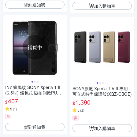
貨到通知我
加入購物車
補貨中
IN7 瘋馬紋 SONY Xperia 1 II
SONY原廠 Xperia 1 VIII 專用
(6.5吋) 錢包式 磁扣側掀PU皮
可立式時尚保護殼(XQZ-CBGE)
套 手機皮套保護殼
407
1,390
$
$
5
(
1
)
5
(
2
)
券
券
貨到通知我
加入購物車