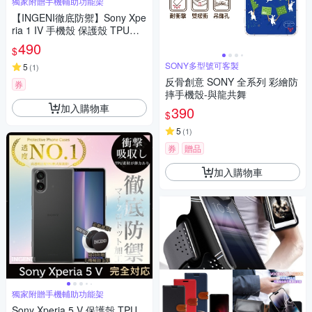
獨家附贈手機輔助功能架
【INGENI徹底防禦】Sony Xpe
ria 1 IV 手機殼 保護殼 TPU全
軟式 設計師彩繪手機殼-一貓又
490
$
一貓
SONY多型號可客製
5
(
1
)
反骨創意 SONY 全系列 彩繪防
券
摔手機殼-與龍共舞
加入購物車
390
$
5
(
1
)
券
贈品
加入購物車
獨家附贈手機輔助功能架
Sony Xperia 5 V 保護殼 TPU