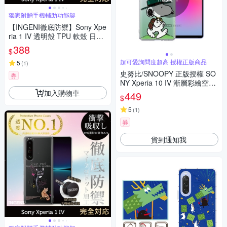
獨家附贈手機輔助功能架
【INGENI徹底防禦】Sony Xpe
ria 1 IV 透明殼 TPU 軟殼 日系
全軟式TPU吸震防摔保護殼
388
$
超可愛詢問度超高 授權正版商品
5
(
1
)
史努比/SNOOPY 正版授權 SO
券
NY Xperia 10 IV 漸層彩繪空壓
手機殼(郊遊)
加入購物車
449
$
5
(
1
)
券
貨到通知我