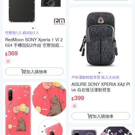
空壓殼1入 鏡頭貼1入
RedMoon SONY Xperia 1 VI 2
024 手機殼貼2件組 空壓殼鏡頭
增高版+厚版鏡頭貼
369
$
券
加入購物車
戶外運動輕鬆享受 投入大自然
AISURE SONY XPERIA XA2 Pl
us 自在慢活運動臂套
399
$
券
加入購物車