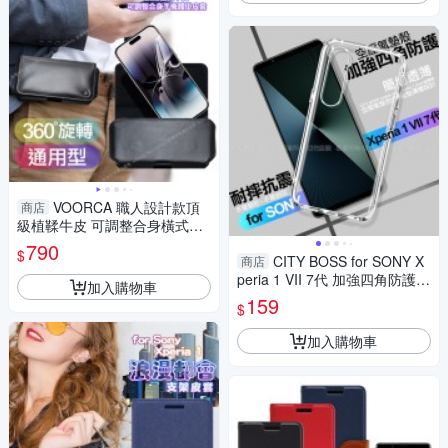
VOORCA 職人設計款頂
商店
級植鞣牛皮 可調整合身橫式腰
掛皮套for SONY Xperia 5 IV/ 5
790
$
III / 5 II
CITY BOSS for SONY X
商店
peria 1 VII 7代 加強四角防護防
加入購物車
摔空壓氣墊殼
159
$
加入購物車