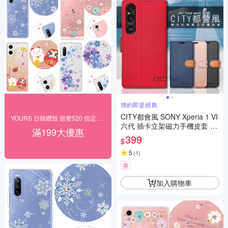
簡約即是經典
CITY都會風 SONY Xperia 1 VI
YOURS 日韓鑽殼 甜蜜520 指定品好禮
六代 插卡立架磁力手機皮套 有
滿199大優惠
吊飾孔
399
$
5
(
1
)
券
加入購物車