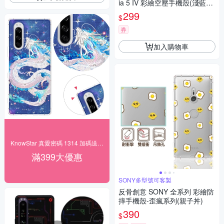
ia 5 IV 彩繪空壓手機殼(淺藍撒
嬌)
299
$
券
加入購物車
KnowStar 真愛密碼 1314 加碼送好禮
滿399大優惠
SONY多型號可客製
反骨創意 SONY 全系列 彩繪防
摔手機殼-歪瘋系列(親子丼)
390
$