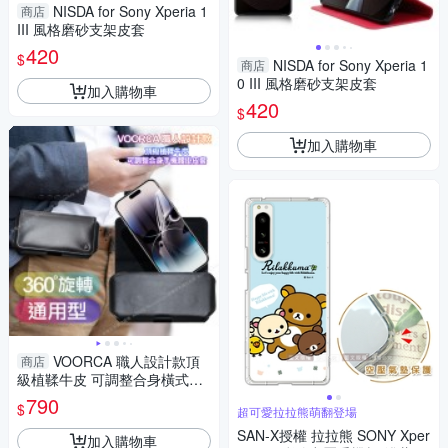
NISDA for Sony Xperia 1
商店
III 風格磨砂支架皮套
420
$
NISDA for Sony Xperia 1
商店
0 III 風格磨砂支架皮套
加入購物車
420
$
加入購物車
VOORCA 職人設計款頂
商店
級植鞣牛皮 可調整合身橫式腰
掛皮套for SONY Xperia 1 IV 電
790
$
超可愛拉拉熊萌翻登場
競特仕版
SAN-X授權 拉拉熊 SONY Xper
加入購物車