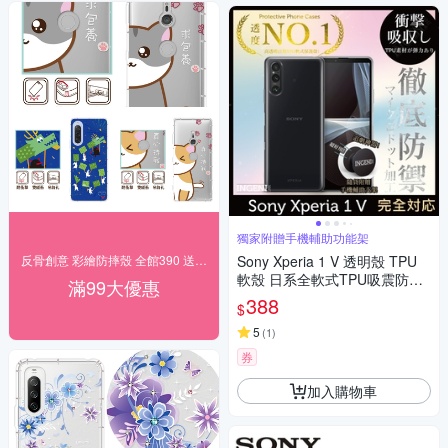
獨家附贈手機輔助功能架
反骨創意 彩繪防摔殼 全館390 送好禮
Sony Xperia 1 V 透明殼 TPU
軟殼 日系全軟式TPU吸震防摔
滿99大優惠
保護殼【INGENI徹底防禦】
388
$
5
(
1
)
券
加入購物車