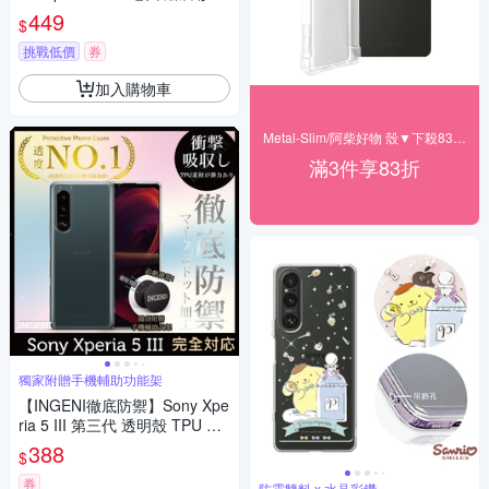
空壓手機殼
449
$
挑戰低價
券
加入購物車
Metal-Slim/阿柴好物 殼▼下殺83折起
滿3件享83折
獨家附贈手機輔助功能架
【INGENI徹底防禦】Sony Xpe
ria 5 III 第三代 透明殼 TPU 軟
殼 日系全軟式TPU吸震防摔保
388
$
護殼
券
防震雙料 x 水晶彩鑽