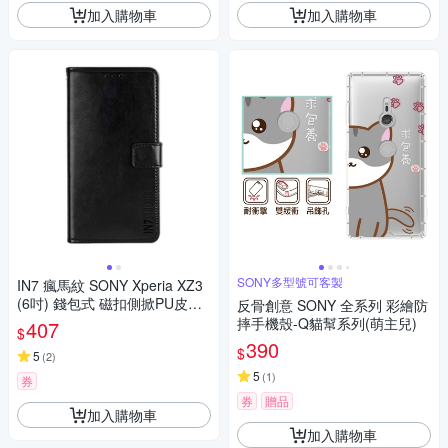
加入購物車
加入購物車
SONY多型號可客製
IN7 瘋馬紋 SONY Xperia XZ3
(6吋) 錢包式 磁扣側掀PU皮套
反骨創意 SONY 全系列 彩繪防
吊飾孔 手機皮套保護殼
摔手機殼-Q貓幫系列(萌主兒)
407
$
390
$
5
(
2
)
5
(
1
)
券
券
贈品
加入購物車
加入購物車