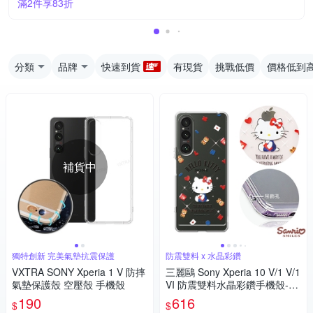
滿2件享83折
分類
品牌
快速到貨
有現貨
挑戰低價
價格低到
補貨中
獨特創新 完美氣墊抗震保護
防震雙料 x 水晶彩鑽
VXTRA SONY Xperia 1 V 防摔
三麗鷗 Sony Xperia 10 V/1 V/1
氣墊保護殼 空壓殼 手機殼
VI 防震雙料水晶彩鑽手機殼-小
熊凱蒂
190
616
$
$