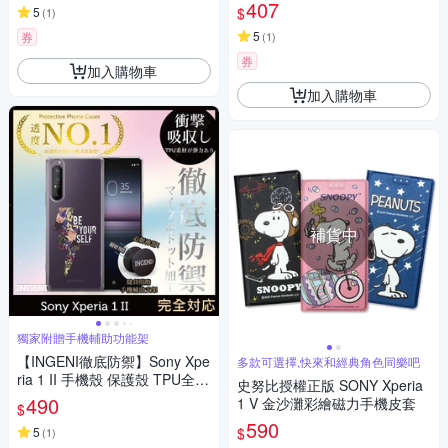
U皮套 吊飾孔 手機皮套保護殼
407
$
5
(
1
)
5
券
(
1
)
券
加入購物車
加入購物車
補貨中
獨家附贈手機輔助功能架
【INGENI徹底防禦】Sony Xpe
多款可選擇,快來和經典角色同樂吧
ria 1 II 手機殼 保護殼 TPU全軟
史努比授權正版 SONY Xperia
式 設計師彩繪手機殼-做你自己
490
1 V 金沙灘彩繪磁力手機皮套
$
590
$
5
(
1
)