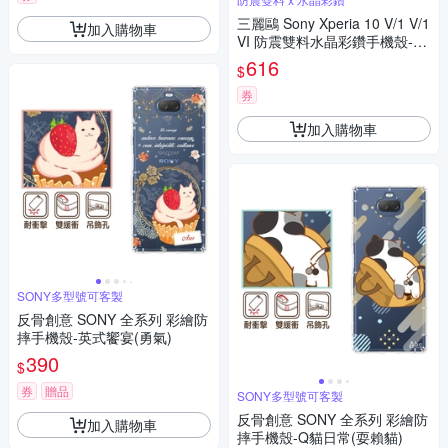
三麗鷗 Sony Xperia 10 V/1 V/1
加入購物車
VI 防震雙料水晶彩鑽手機殼-香
水布丁狗
616
$
券
加入購物車
SONY多型號可客製
反骨創意 SONY 全系列 彩繪防
摔手機殼-英式饗宴(勇氣)
390
$
券
贈品
SONY多型號可客製
反骨創意 SONY 全系列 彩繪防
加入購物車
摔手機殼-Q貓日常(耍賴貓)