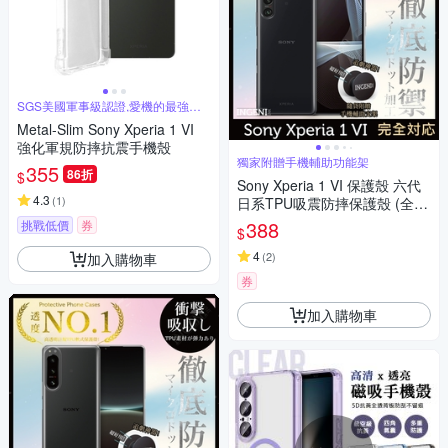
SGS美國軍事級認證,愛機的最強守
護者
Metal-Slim Sony Xperia 1 VI
強化軍規防摔抗震手機殼
獨家附贈手機輔助功能架
355
86折
$
Sony Xperia 1 VI 保護殼 六代
4.3
(
1
)
日系TPU吸震防摔保護殼 (全軟
式) 【INGENI徹底防禦】
388
挑戰低價
券
$
4
(
2
)
加入購物車
券
加入購物車