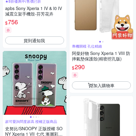
★8折優惠中(售價已折
apbs Sony Xperia 1 IV & I0 IV
減震立架手機殼-芬芳花卉
756
$
券
貨到通知我
專機開模 孔位精緻
阿柴好物 Sony Xperia 1 VIII 防
摔氣墊保護殼(精密挖孔版)
290
$
券
加入購物車
超可愛詢問度超高 授權正版商品
史努比/SNOOPY 正版授權 SO
NY Xperia 1 VII 七代 漸層彩繪