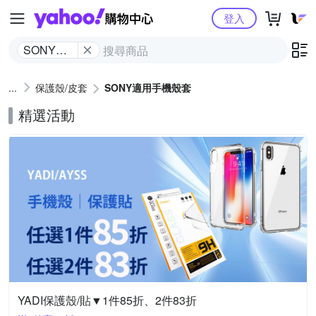
Yahoo購物中心
登入
SONY適
用手機殼
套
保護殼/皮套
SONY適用手機殼套
精選活動
YADI保護殼/貼▼1件85折、2件83折