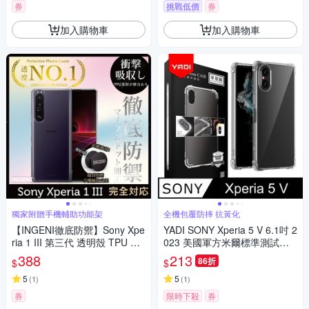
券
挑戰低價
券
加入購物車
加入購物車
獨家附贈手機輔助功能架
全機包覆防摔 抗黃化
【INGENI徹底防禦】Sony Xpe
YADI SONY Xperia 5 V 6.1吋 2
ria 1 III 第三代 透明殼 TPU 軟
023 美國軍方米爾標準測試認
殼 日系全軟式TPU吸震防摔保
證軍規手機空壓殼
388
213
86折
$
$
護殼
5
5
(
1
)
(
1
)
券
限時下殺
券