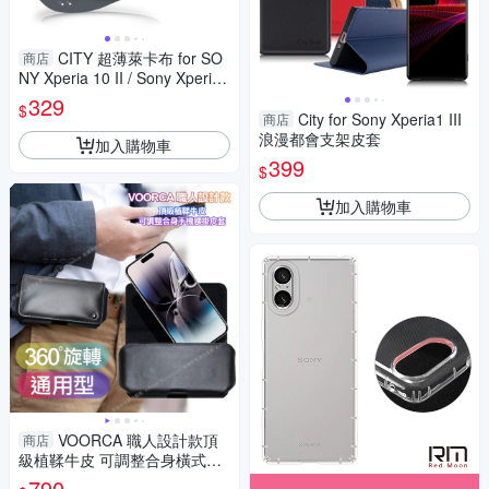
CITY 超薄萊卡布 for SO
商店
NY Xperia 10 II / Sony Xperia
1 II 防潑透氣手機運動臂套
329
$
City for Sony Xperia1 III
商店
浪漫都會支架皮套
加入購物車
399
$
加入購物車
VOORCA 職人設計款頂
商店
級植鞣牛皮 可調整合身橫式腰
掛皮套for SONY Xperia 1 IV/ 1
790