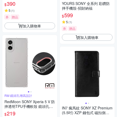
390
YOURS SONY 全系列 彩鑽防
$
摔手機殼-招財納福
5
(
1
)
599
$
券
贈品
5
(
1
)
加入購物車
券
贈品
加入購物車
RM 鏡頭孔增高設計
RedMoon SONY Xperia 5 V 防
摔透明TPU手機軟殼 鏡頭孔增
IN7 瘋馬紋 SONY XZ Premium
高版
219
(5.5吋) XZP 錢包式 磁扣側掀P
$