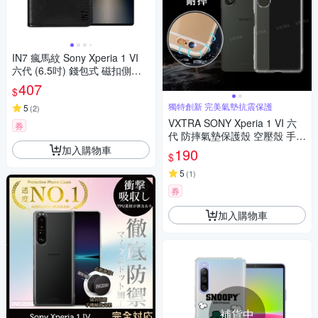
IN7 瘋馬紋 Sony Xperia 1 VI
六代 (6.5吋) 錢包式 磁扣側掀P
U皮套 吊飾孔 手機皮套保護殼
407
$
獨特創新 完美氣墊抗震保護
5
(
2
)
VXTRA SONY Xperia 1 VI 六
券
代 防摔氣墊保護殼 空壓殼 手機
殼
加入購物車
190
$
5
(
1
)
券
加入購物車
補貨中