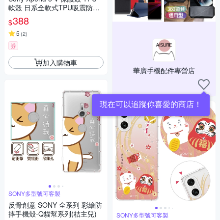
軟殼 日系全軟式TPU吸震防摔
保護殼【INGENI徹底防禦】
388
$
5
(
2
)
券
加入購物車
華廣手機配件專營店
現在可以追蹤你喜愛的商店！
SONY多型號可客製
反骨創意 SONY 全系列 彩繪防
摔手機殼-Q貓幫系列(桔主兒)
SONY多型號可客製