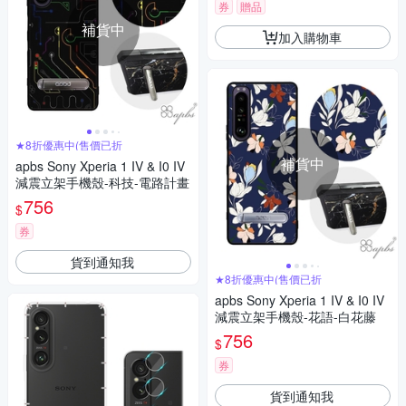
券
贈品
補貨中
加入購物車
★8折優惠中(售價已折
補貨中
apbs Sony Xperia 1 IV & I0 IV
減震立架手機殼-科技-電路計畫
756
$
券
貨到通知我
★8折優惠中(售價已折
apbs Sony Xperia 1 IV & I0 IV
減震立架手機殼-花語-白花藤
756
$
券
貨到通知我