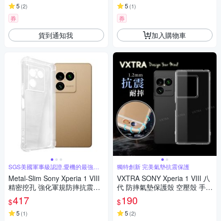
5
5
(
2
)
(
1
)
券
券
貨到通知我
加入購物車
SGS美國軍事級認證,愛機的最強守
獨特創新 完美氣墊抗震保護
護者
Metal-Slim Sony Xperia 1 VIII
VXTRA SONY Xperia 1 VIII 八
精密挖孔 強化軍規防摔抗震手
代 防摔氣墊保護殼 空壓殼 手機
機殼
殼
417
190
$
$
5
5
(
1
)
(
2
)