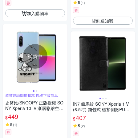
5
券
(
1
)
券
加入購物車
貨到通知我
補貨中
超可愛詢問度超高 授權正版商品
史努比/SNOOPY 正版授權 SO
IN7 瘋馬紋 SONY Xperia 1 V
NY Xperia 10 IV 漸層彩繪空壓
(6.5吋) 錢包式 磁扣側掀PU皮
手機殼(紙飛機)
449
套 吊飾孔 手機皮套保護殼
407
$
$
5
(
1
)
5
(
2
)
券
券