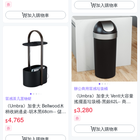
券
加入購物車
加入購物車
辦公商用質感垃圾桶
《Umbra》加拿大 Venti大容量
質感茶几置物籃
搖擺蓋垃圾桶-黑銀62L-- 商用
《Umbra》加拿大 Bellwood木
辦公垃圾桶 大尺寸垃圾桶
3,280
$
柄收納邊桌-胡木黑68cm-- 儲物
邊桌 沙發邊桌
4,765
券
$
券
加入購物車
加入購物車