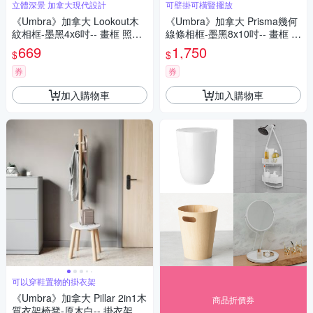
立體深景 加拿大現代設計
可壁掛可橫豎擺放
《Umbra》加拿大 Lookout木
《Umbra》加拿大 Prisma幾何
紋相框-墨黑4x6吋-- 畫框 照片
線條相框-墨黑8x10吋-- 畫框 照
框
片框
669
1,750
$
$
券
券
加入購物車
加入購物車
可以穿鞋置物的掛衣架
《Umbra》加拿大 Pillar 2in1木
商品折價券
質衣架椅凳-原木白-- 掛衣架 衣