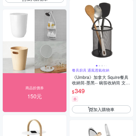
餐具廚具 通風透氣收納
《Umbra》加拿大 Squire餐具
收納筒-墨黑-- 碗筷收納筒 文具
商品折價券
收納筒
349
$
150元
券
加入購物車