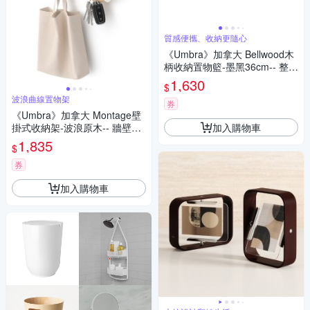
質感便攜、收納更隨心
《Umbra》加拿大 Bellwood木
柄收納置物籃-墨黑36cm-- 整理
籃
1,630
$
波浪曲線置物架
券
《Umbra》加拿大 Montage壁
加入購物車
掛式收納架-波浪原木-- 牆壁掛
勾 質感掛勾
1,835
$
券
加入購物車