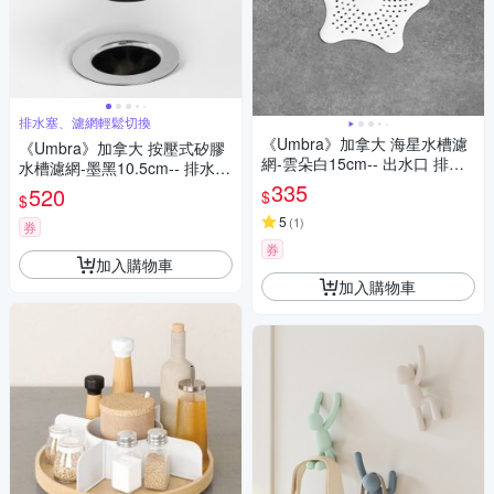
排水塞、濾網輕鬆切換
《Umbra》加拿大 海星水槽濾
《Umbra》加拿大 按壓式矽膠
網-雲朵白15cm-- 出水口 排水
水槽濾網-墨黑10.5cm-- 排水孔
孔 過濾網
濾網 排水塞
335
520
$
$
5
(
1
)
券
券
加入購物車
加入購物車