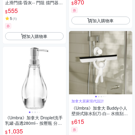
870
止滑門擋-昏灰-- 門阻 擋門器
$
門檔
555
券
$
5
(
1
)
加入購物車
券
加入購物車
加拿大居家現代設計
《Umbra》加拿大 Buddy小人
壁掛式除水刮刀-白-- 水痕刮刀
《Umbra》加拿大 Droplet洗手
玻璃刮刀 居家清潔
615
$
乳罐-晶透280ml-- 按壓瓶 分裝
瓶 乳液瓶 沐浴乳罐
1,035
券
$