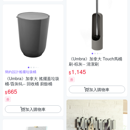
《Umbra》加拿大 Touch馬桶
刷-棕灰-- 清潔刷
1,145
簡約設計搖擺垃圾桶
$
《Umbra》加拿大 搖擺蓋垃圾
券
桶-昏灰6L-- 回收桶 廚餘桶
加入購物車
665
$
券
加入購物車