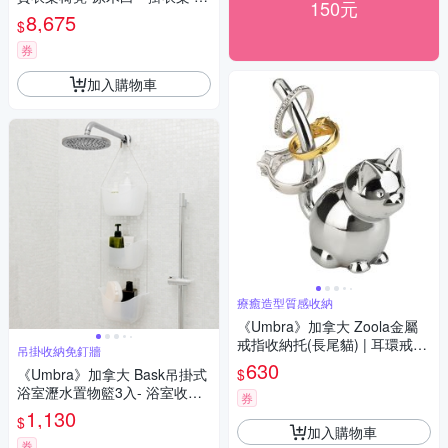
150元
帽架
8,675
$
券
加入購物車
療癒造型質感收納
《Umbra》加拿大 Zoola金屬
戒指收納托(長尾貓) | 耳環戒指
吊掛收納免釘牆
架 首飾收納架
630
$
《Umbra》加拿大 Bask吊掛式
浴室瀝水置物籃3入- 浴室收納
券
架 瓶罐置物架
1,130
$
加入購物車
券