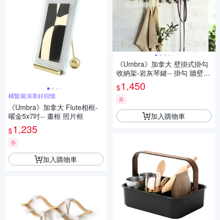
《Umbra》加拿大 壁掛式掛勾
收納架-岩灰琴鍵-- 掛勾 牆壁掛
勾 吊鉤 掛鉤
1,450
$
橫豎展演美好回憶
券
《Umbra》加拿大 Flute相框-
加入購物車
曜金5x7吋-- 畫框 照片框
1,235
$
券
加入購物車