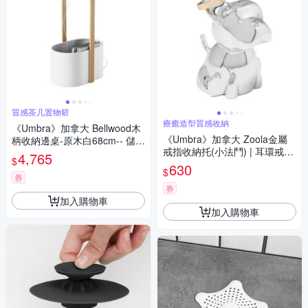
質感茶几置物籃
療癒造型質感收納
《Umbra》加拿大 Bellwood木
《Umbra》加拿大 Zoola金屬
柄收納邊桌-原木白68cm-- 儲物
戒指收納托(小法鬥) | 耳環戒指
邊桌 沙發邊桌
4,765
$
架 首飾收納架
630
$
券
券
加入購物車
加入購物車