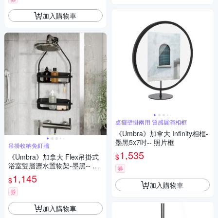
加入購物車
桌擺壁掛兩用 質感展演相框
《Umbra》加拿大 Infinity相框-
墨黑5x7吋-- 照片框
吊掛收納免釘牆
1,535
$
《Umbra》加拿大 Flex吊掛式
浴室雙層瀝水置物架-墨黑-- 浴
券
室收納架 瓶罐置物架
1,145
$
加入購物車
券
加入購物車