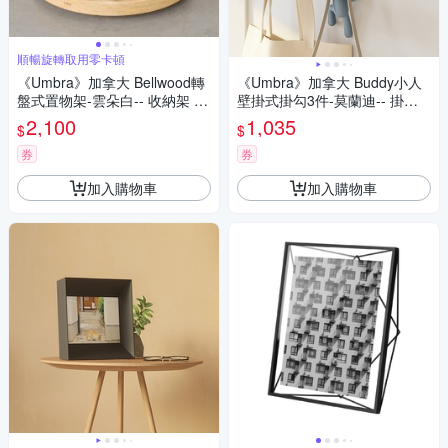
順暢旋轉取用零卡頓
《Umbra》加拿大 Bellwood轉
《Umbra》加拿大 Buddy小人
盤式置物架-雲朵白-- 收納架 調
壁掛式掛勾3件-莫蘭迪-- 掛勾
味罐架
牆壁掛勾 吊鉤 掛鉤
2,100
1,035
$
$
券
券
加入購物車
加入購物車