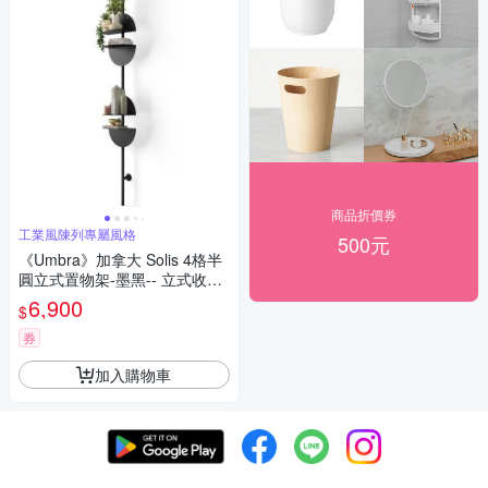
商品折價券
工業風陳列專屬風格
500元
《Umbra》加拿大 Solis 4格半
圓立式置物架-墨黑-- 立式收納
架 展示架
6,900
$
券
加入購物車