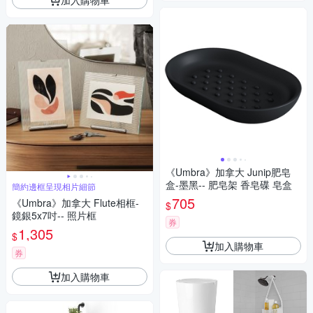
《Umbra》加拿大 Junip肥皂
盒-墨黑-- 肥皂架 香皂碟 皂盒
簡約邊框呈現相片細節
705
《Umbra》加拿大 Flute相框-
$
鏡銀5x7吋-- 照片框
券
1,305
$
加入購物車
券
加入購物車