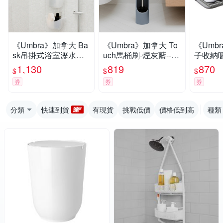
《Umbra》加拿大 Ba
《Umbra》加拿大 To
《Umb
sk吊掛式浴室瀝水置
uch馬桶刷-煙灰藍--
子收納吸
物籃3入- 浴室收納架
清潔刷 浴室清潔刷
腳踏墊
1,130
819
870
$
$
$
瓶罐置物架
券
券
券
分類
快速到貨
有現貨
挑戰低價
價格低到高
種類