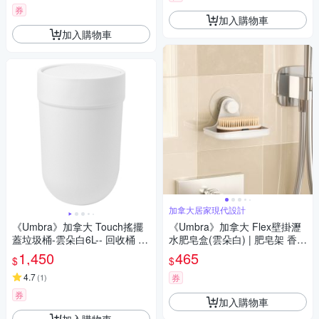
券
加入購物車
加入購物車
加拿大居家現代設計
《Umbra》加拿大 Touch搖擺
《Umbra》加拿大 Flex壁掛瀝
蓋垃圾桶-雲朵白6L-- 回收桶 廚
水肥皂盒(雲朵白) | 肥皂架 香皂
餘桶
碟 皂盒
1,450
465
$
$
4.7
(
1
)
券
券
加入購物車
加入購物車