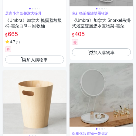
居家小角落整潔大提升
免釘衛浴瓶罐雙層收納
《Umbra》加拿大 搖擺蓋垃圾
《Umbra》加拿大 Snorkel吊掛
桶-雲朵白6L-- 回收桶
式浴室雙層瀝水置物架-雲朵白-
- 浴室瓶罐收納架
665
405
$
$
4.7
(
1
)
券
券
加入購物車
加入購物車
保養化妝置物一鏡搞定