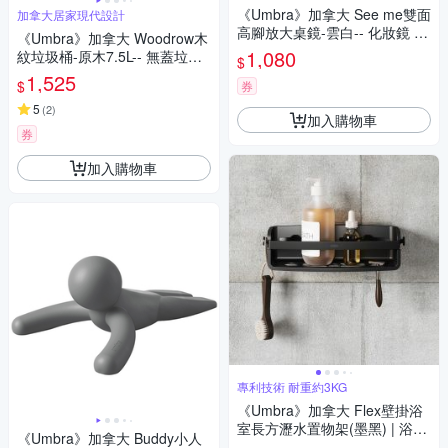
《Umbra》加拿大 See me雙面
加拿大居家現代設計
高腳放大桌鏡-雲白-- 化妝鏡 美
《Umbra》加拿大 Woodrow木
容鏡
1,080
紋垃圾桶-原木7.5L-- 無蓋垃圾
$
桶 質感垃圾桶
1,525
$
券
5
(
2
)
加入購物車
券
加入購物車
專利技術 耐重約3KG
《Umbra》加拿大 Flex壁掛浴
室長方瀝水置物架(墨黑) | 浴室
《Umbra》加拿大 Buddy小人
收納架 瓶罐置物架