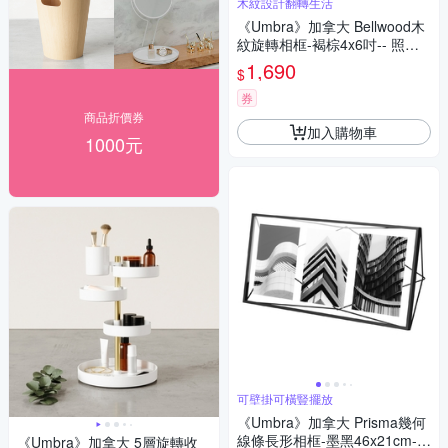
木紋設計翻轉生活
《Umbra》加拿大 Bellwood木
紋旋轉相框-褐棕4x6吋-- 照片
框
1,690
$
券
商品折價券
加入購物車
1000元
可壁掛可橫豎擺放
《Umbra》加拿大 Prisma幾何
線條長形相框-墨黑46x21cm--
《Umbra》加拿大 5層旋轉收