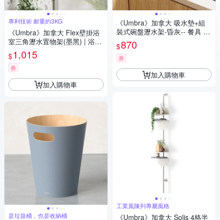
專利技術 耐重約3KG
《Umbra》加拿大 吸水墊+組
裝式碗盤瀝水架-昏灰-- 餐具 碗
《Umbra》加拿大 Flex壁掛浴
盤收納架 流理臺架
室三角瀝水置物架(墨黑) | 浴室
870
$
收納架 瓶罐置物架
1,015
$
券
券
加入購物車
加入購物車
工業風陳列專屬風格
是垃圾桶，也是收納桶
《Umbra》加拿大 Solis 4格半