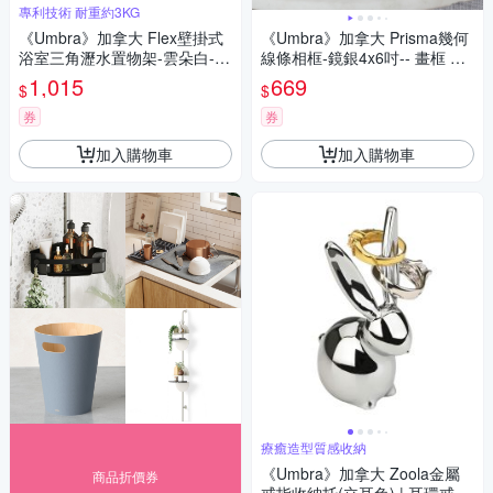
專利技術 耐重約3KG
《Umbra》加拿大 Flex壁掛式
《Umbra》加拿大 Prisma幾何
浴室三角瀝水置物架-雲朵白--
線條相框-鏡銀4x6吋-- 畫框 照
浴室收納架 瓶罐置物架
片框
1,015
669
$
$
券
券
加入購物車
加入購物車
療癒造型質感收納
《Umbra》加拿大 Zoola金屬
商品折價券