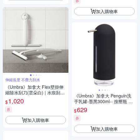
券
加入購物車
伸縮長度 不費力刮水
《Umbra》加拿大 Flex壁掛伸
縮除水刮刀(雲朵白) | 水痕刮刀
《Umbra》加拿大 Penguin洗
玻璃刮刀
1,020
手乳罐-墨黑300ml-- 按壓瓶 分
$
裝瓶 乳液瓶 沐浴乳罐
629
券
$
券
加入購物車
加入購物車