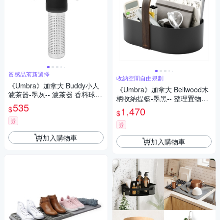
質感品茗新選擇
收納空間自由規劃
《Umbra》加拿大 Buddy小人
《Umbra》加拿大 Bellwood木
濾茶器-墨灰-- 濾茶器 香料球
柄收納提籃-墨黑-- 整理置物籃
茶具
535
多格收納盒 衛浴收納籃 文具收
$
1,470
$
納 化妝品收納 保養品收納
券
券
加入購物車
加入購物車