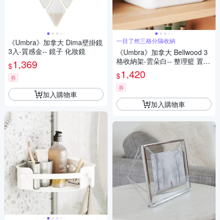
一目了然三格分隔收納
《Umbra》加拿大 Dima壁掛鏡
3入-質感金-- 鏡子 化妝鏡
《Umbra》加拿大 Bellwood 3
格收納架-雲朵白-- 整理籃 置物
1,369
$
籃 收納籃
1,420
$
券
券
加入購物車
加入購物車