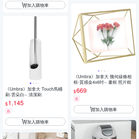
加入購物車
《Umbra》加拿大 幾何線條相
框-質感金4x6吋-- 畫框 照片框
《Umbra》加拿大 Touch馬桶
669
$
刷-雲朵白-- 清潔刷
券
1,145
$
加入購物車
券
加入購物車