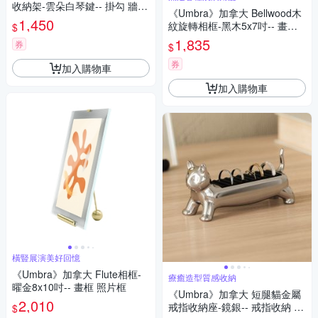
收納架-雲朵白琴鍵-- 掛勾 牆壁
《Umbra》加拿大 Bellwood木
掛勾 吊鉤 掛鉤
1,450
紋旋轉相框-黑木5x7吋-- 畫框
$
照片框
1,835
券
$
券
加入購物車
加入購物車
橫豎展演美好回憶
《Umbra》加拿大 Flute相框-
療癒造型質感收納
曜金8x10吋-- 畫框 照片框
《Umbra》加拿大 短腿貓金屬
2,010
戒指收納座-鏡銀-- 戒指收納 戒
$