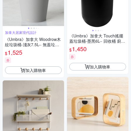
加拿大居家現代設計
《Umbra》加拿大 Touch搖擺
《Umbra》加拿大 Woodrow木
蓋垃圾桶-墨黑6L-- 回收桶 廚餘
紋垃圾桶-淺灰7.5L-- 無蓋垃圾
桶
1,450
$
桶 質感垃圾桶
1,525
$
券
券
加入購物車
加入購物車