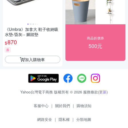
《Umbra》加拿大 鞋子收納吸
水墊-昏灰-- 腳踏墊
商品折價券
870
$
500元
券
加入購物車
Yahoo台灣電子商務 版權所有 © 2026 服務條款(
更新
)
客服中心
|
關於我們
|
購物須知
網路安全
|
隱私權
|
分類地圖