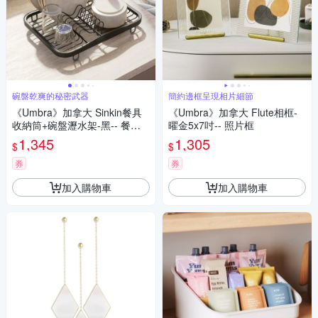
碗盤乾爽的秘密武器
簡約邊框呈現相片細節
《Umbra》加拿大 Sinkin餐具
《Umbra》加拿大 Flute相框-
收納筒+碗盤瀝水架-黑-- 餐具
曜金5x7吋-- 照片框
收納架
1,345
1,305
$
$
券
券
加入購物車
加入購物車