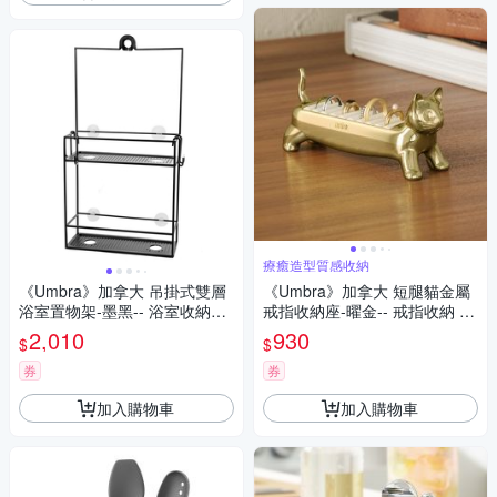
療癒造型質感收納
《Umbra》加拿大 吊掛式雙層
《Umbra》加拿大 短腿貓金屬
浴室置物架-墨黑-- 浴室收納架
戒指收納座-曜金-- 戒指收納 戒
瓶罐置物架
指展示
2,010
930
$
$
券
券
加入購物車
加入購物車