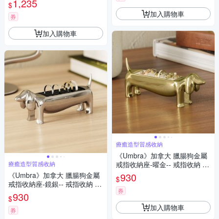
1,235
$
加入購物車
券
加入購物車
療癒造型質感收納
《Umbra》加拿大 臘腸狗金屬
療癒造型質感收納
戒指收納座-曜金-- 戒指收納 戒
指展示
《Umbra》加拿大 臘腸狗金屬
930
$
戒指收納座-鏡銀-- 戒指收納 戒
券
指展示
930
$
加入購物車
券