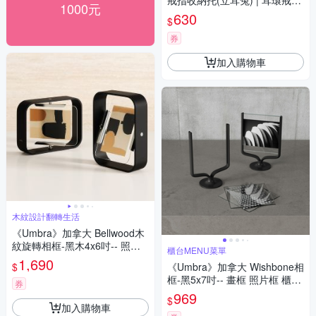
戒指收納托(立耳兔) | 耳環戒指
1000元
架 首飾收納架
630
$
券
加入購物車
木紋設計翻轉生活
《Umbra》加拿大 Bellwood木
紋旋轉相框-黑木4x6吋-- 照片
櫃台MENU菜單
框
1,690
$
《Umbra》加拿大 Wishbone相
框-黑5x7吋-- 畫框 照片框 櫃台
券
MENU
969
$
加入購物車