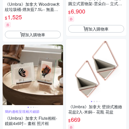
圓立式置物架-雲朵白-- 立式收
《Umbra》加拿大 Woodrow木
納架 展示架
紋垃圾桶-煙灰藍7.5L-- 無蓋垃
6,900
$
圾桶 質感垃圾桶
1,525
$
券
券
加入購物車
加入購物車
《Umbra》加拿大 壁掛式雅緻
簡約邊框呈現相片細節
花盆2入-米銅-- 花瓶 花盆
《Umbra》加拿大 Flute相框-
669
$
鏡銀4x6吋-- 畫框 照片框
券