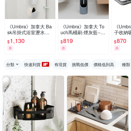
《Umbra》加拿大 Ba
《Umbra》加拿大 To
《Umb
sk吊掛式浴室瀝水置
uch馬桶刷-煙灰藍--
子收納吸
物籃3入- 浴室收納架
清潔刷 浴室清潔刷
腳踏墊
1,130
819
870
$
$
$
瓶罐置物架
券
券
券
分類
快速到貨
有現貨
挑戰低價
價格低到高
種類