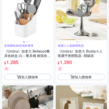
多隔層收納質感新選擇
搖擺小人裝飾開瓶器
《Umbra》加拿大 Bellwood餐
《Umbra》加拿大 Buddy小人
具收納盒-白-- 餐具桶 碗筷收納
搖擺平衡開瓶器- 開罐器
筒
1,285
1,390
$
$
券
券
加入購物車
加入購物車