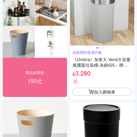
灰銀簡約質感升級
《Umbra》加拿大 Venti大容量
搖擺蓋垃圾桶-灰銀62L-- 辦公
室垃圾桶
3,280
商品折價券
$
150元
券
加入購物車