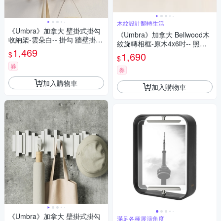
木紋設計翻轉生活
《Umbra》加拿大 壁掛式掛勾
《Umbra》加拿大 Bellwood木
收納架-雲朵白-- 掛勾 牆壁掛勾
紋旋轉相框-原木4x6吋-- 照片
吊鉤 掛鉤
1,469
框
$
1,690
$
券
券
加入購物車
加入購物車
《Umbra》加拿大 壁掛式掛勾
滿足各種展演角度