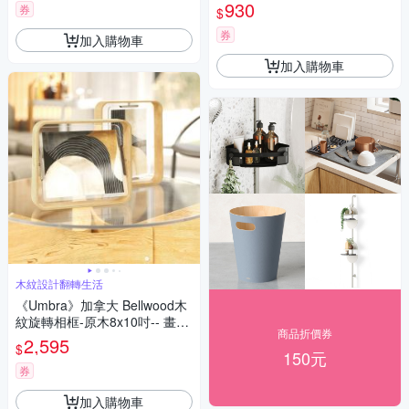
指展示
930
券
$
券
加入購物車
加入購物車
木紋設計翻轉生活
《Umbra》加拿大 Bellwood木
紋旋轉相框-原木8x10吋-- 畫框
商品折價券
照片框
2,595
$
150元
券
加入購物車