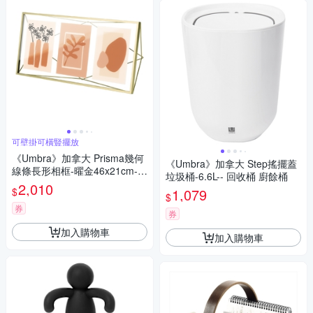
可壁掛可橫豎擺放
《Umbra》加拿大 Prisma幾何
《Umbra》加拿大 Step搖擺蓋
線條長形相框-曜金46x21cm--
垃圾桶-6.6L-- 回收桶 廚餘桶
長相框 畫框 照片框 展示框
2,010
$
1,079
$
券
券
加入購物車
加入購物車