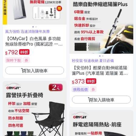
風力強勁 迅速清除陳年灰塵
【OMyCar】白色風暴 多功能
無線除塵槍Pro (國家認證 一年
保固) 充氣洗車 暴力渦輪風扇
792
89折
$
手持強力風槍 暴力吹風
限時下殺
券
秒安裝 快速收納 夏日必備
【安伯特】酷樂自動伸縮遮陽
加入購物車
簾Plus (汽車遮陽 遮陽簾 遮陽
板)
373
89折
$
挑戰低價
券
加入購物車