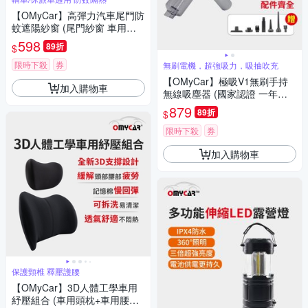
【OMyCar】高彈力汽車尾門防
蚊遮陽紗窗 (尾門紗窗 車用蚊
帳 汽車防蚊帳 車宿 車露)
598
89折
$
限時下殺
券
無刷電機，超強吸力，吸抽吹充
【OMyCar】極吸V1無刷手持
加入購物車
無線吸塵器 (國家認證 一年保
固) 無線吸塵器 無刷電機 吸充
879
89折
$
吹抽四合一 除塵 抽真空 車家兩
用
限時下殺
券
加入購物車
保護頸椎 釋壓護腰
【OMyCar】3D人體工學車用
紓壓組合 (車用頭枕+車用腰靠