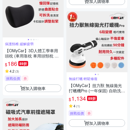
加入購物車
保護頸椎 緩解疲勞
【OMyCar】3D人體工學車用
頭枕 (車用靠枕 車用頭頸枕 慢
回彈記憶枕 慢回彈頭枕)
186
89折
$
4.2
(
3
)
挑戰低價
券
無線打蠟 輕鬆修復
【OMyCar】扭力獸 無線拋光
加入購物車
打蠟機Pro (一年保固) 自助洗車
汽車美容 拋光機 汽車打蠟機
1,134
89折
$
4
(
1
)
挑戰低價
券
加入購物車