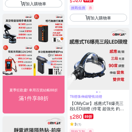
$
測)
加入購物車
挑戰低價
券
加入購物車
夏季狂歡慶! 車用百貨結帳88折
T6燈珠伸縮變焦頭燈
滿1件享88折
【OMyCar】感應式T6爆亮三
段LED頭燈 (停電 超強光 釣魚
頭燈 登山頭燈 工作頭燈)
280
89折
$
3
(
1
)
限時下殺
券