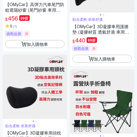
【OMyCar】高彈力汽車尾門防
蚊遮陽紗窗 (尾門紗窗 車用蚊
帳 汽車防蚊帳 車宿 車露)
456
89折
$
貼合柔軟 依靠舒適
5
【OMyCar】3D凝膠車用護腰
(
1
)
墊 (凝膠材質 透氣舒適 車用靠
挑戰低價
券
墊 車用腰枕 車用靠腰墊 家用靠
440
89折
$
墊)
加入購物車
挑戰低價
券
加入購物車
貼合柔軟 依靠舒適
【OMyCar】3D凝膠車用頭枕