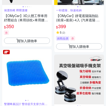
保護頸椎 釋壓護腰
一秒遮陽，快速收納
【OMyCar】3D人體工學車用
【OMyCar】靜電遮陽隔熱貼
紓壓組合 (車用頭枕+車用腰靠
(前座+後座)-4入 (汽車遮陽 車
枕)-快
窗遮陽 防曬遮光)-快
350
399
$
$
5
券
(
2
)
挑戰低價
券
加入購物車
加入購物車
雙層蜂巢設計 雙倍提升支撐力與透