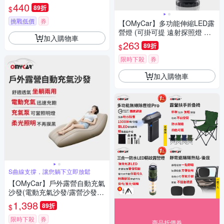
枕)
440
89折
$
挑戰低價
券
【OMyCar】多功能伸縮LED露
營燈 (可掛可提 遠射探照燈 照
加入購物車
明燈 工作燈 營燈 燈具 照明設
263
89折
$
備)
限時下殺
券
加入購物車
S曲線支撐，讓您躺下立即放鬆
【OMyCar】戶外露營自動充氣
沙發(電動充氣沙發/露營沙發/
車宿充氣床/快速抽充/居家戶外
1,398
89折
$
兩用沙發)
限時下殺
券
商品折價券