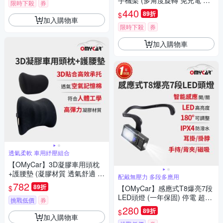
手機架 (多角度旋轉 免充電 桌
限時下殺
券
面追劇支架 車用導航手機架 辦
440
89折
$
公室手機座)
加入購物車
限時下殺
券
加入購物車
透氣柔軟 車用紓壓組合
【OMyCar】3D凝膠車用頭枕
+護腰墊 (凝膠材質 透氣舒適 車
配戴無壓力 多段多應用
用靠墊 車用腰枕 符合人體工學
782
89折
$
【OMyCar】感應式T8爆亮7段
設計)
LED頭燈 (一年保固) 停電 超強
挑戰低價
券
光 釣魚頭燈 登山頭燈 工作燈
280
89折
$
加入購物車