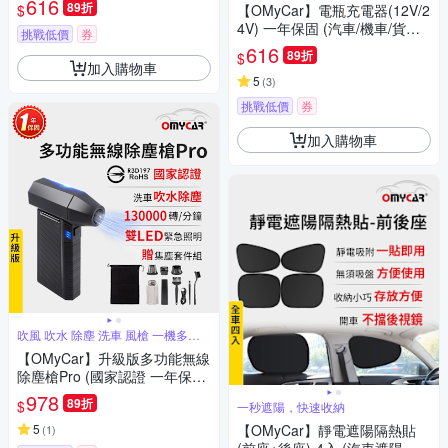
616
89折
$
【OMyCar】電瓶充電器(12V/2
明
4V) 一年保固 (汽車/機車/貨車/
挑戰低價
券
電瓶修復)
616
89折
$
加入購物車
5
(
3
)
挑戰低價
券
加入購物車
吹風 吹水 除塵 洗車 風槍 一機多用
途
【OMyCar】升級版多功能無線
除塵槍Pro (國家認證 一年保固)
充氣洗車 暴力渦輪風扇 手持強
978
89折
$
一秒遮陽，快速收納
力風槍 暴力吹風
5
【OMyCar】靜電遮陽隔熱貼
(
1
)