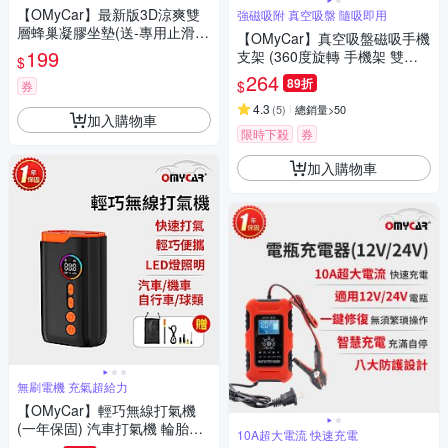
氣效果
【OMyCar】最新版3D涼爽雙
強磁吸附 真空吸盤 隨吸即用
層蜂巢凝膠坐墊(送-專用止滑布
【OMyCar】真空吸盤磁吸手機
套收納袋)透氣釋壓 -快
199
支架 (360度旋轉 手機架 雙面
$
吸附 汽車導航 免充電 迷你便
264
89折
$
券
攜)
4.3
(
5
)
總銷量>50
加入購物車
限時下殺
券
加入購物車
無刷電機 充氣超給力
【OMyCar】輕巧無線打氣機
(一年保固) 汽車打氣機 輪胎打
10A超大電流 快速充電
氣機 胎壓檢測 預設胎壓 自帶照