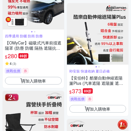
四季通用 防曬 防雨 防塵
【OMyCar】磁吸式汽車前擋遮
陽罩 (防塵 防曬 隔熱 遮陽抗UV
防汙 遮光)
280
89折
$
4
(
3
)
挑戰低價
券
秒安裝 快速收納 夏日必備
【安伯特】酷樂自動伸縮遮陽
加入購物車
簾Plus (汽車遮陽 遮陽簾 遮陽
板)
373
89折
$
挑戰低價
券
加入購物車