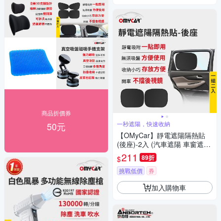
商品折價券
一秒遮陽，快速收納
50元
【OMyCar】靜電遮陽隔熱貼
(後座)-2入 (汽車遮陽 車窗遮陽
防曬遮光)
211
89折
$
挑戰低價
券
加入購物車