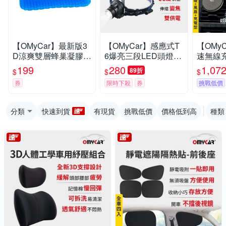
【OMyCar】最新版3
【OMyCar】感應式T
【OMyC
D涼爽雙層蜂巢凝膠坐
6爆亮三段LED頭燈
速無線充
墊(送-專用止滑布套收
(停電 超強光 釣魚頭
冷氣口支
199
280
1,07
89折
$
$
$
納袋)透氣釋壓 -快
燈 登山頭燈 工作頭
一年保固
券
限時下殺
券
挑戰低價
燈)
感應充
汽車手機
分類
快速到貨
有現貨
挑戰低價
價格低到高
種類