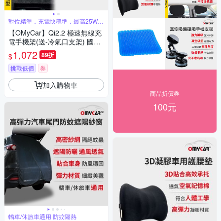
對位精準，充電快穩準，最高25W快
充
【OMyCar】Qi2.2 極速無線充
電手機架(送-冷氣口支架) 國家
認證 一年保固 (強力磁吸 感應
1,072
89折
$
充電 車用手機架 汽車手機架)
挑戰低價
券
加入購物車
商品折價券
100元
轎車/休旅車通用 防蚊隔熱