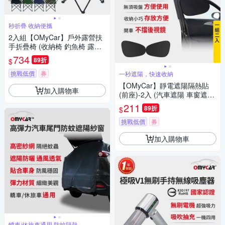
秒折疊 收納便攜
2入組【OMyCar】戶外露營扶
手折疊椅 (收納椅 釣魚椅 露營
椅 戶外椅 導演椅 野餐)
734
89折
$
挑戰低價
券
一秒遮陽，快速收納
【OMyCar】靜電遮陽隔熱貼
加入購物車
(前座)-2入 (汽車遮陽 車窗遮陽
防曬遮光)
211
89折
$
挑戰低價
券
加入購物車
轎車/休旅車通用 防蚊隔熱