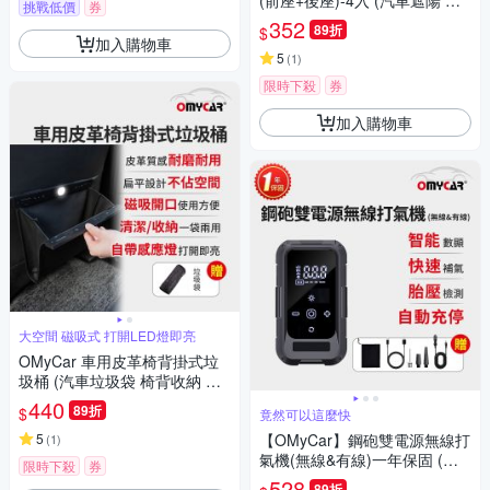
(前座+後座)-4入 (汽車遮陽 車
挑戰低價
券
窗遮陽 防曬遮光)
352
89折
$
加入購物車
5
(
1
)
限時下殺
券
加入購物車
大空間 磁吸式 打開LED燈即亮
OMyCar 車用皮革椅背掛式垃
圾桶 (汽車垃圾袋 椅背收納 後
座垃圾桶 置物袋架 車用垃圾
440
89折
$
竟然可以這麼快
桶)
5
【OMyCar】鋼砲雙電源無線打
(
1
)
氣機(無線&有線)一年保固 (汽
限時下殺
券
車打氣機 輪胎打氣機 胎壓檢
528
89折