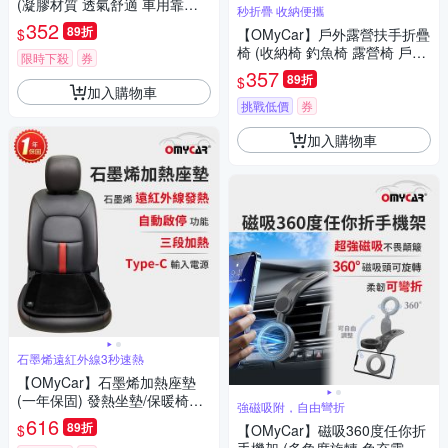
(凝膠材質 透氣舒適 車用靠枕
秒折疊 收納便攜
車用頭頸枕 慢回彈記憶枕)
352
89折
$
【OMyCar】戶外露營扶手折疊
椅 (收納椅 釣魚椅 露營椅 戶外
限時下殺
券
椅 導演椅 野餐)
357
89折
$
加入購物車
挑戰低價
券
加入購物車
石墨烯遠紅外線3秒速熱
【OMyCar】石墨烯加熱座墊
(一年保固) 發熱坐墊/保暖椅墊/
強磁吸附，自由彎折
三段調溫/居家辦公皆可
616
89折
$
【OMyCar】磁吸360度任你折