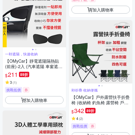
加入購物車
一秒遮陽，快速收納
【OMyCar】靜電遮陽隔熱貼
(前座)-2入 (汽車遮陽 車窗遮陽
防曬遮光)
211
89折
$
3
(
1
)
挑戰低價
券
秒折疊 收納便攜
【OMyCar】戶外露營扶手折疊
加入購物車
椅 (收納椅 釣魚椅 露營椅 戶外
椅 導演椅 野餐)
342
89折
$
4
(
2
)
挑戰低價
券