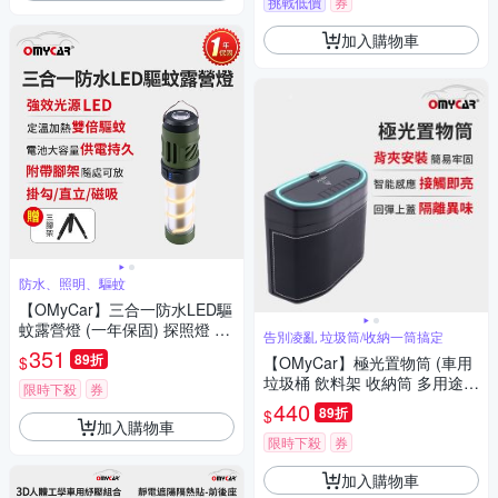
挑戰低價
券
加入購物車
防水、照明、驅蚊
【OMyCar】三合一防水LED驅
蚊露營燈 (一年保固) 探照燈 照
告別凌亂 垃圾筒/收納一筒搞定
明燈 工作燈 營燈 燈具 照明設
351
89折
$
【OMyCar】極光置物筒 (車用
備
垃圾桶 飲料架 收納筒 多用途車
限時下殺
券
內收納杯 背夾安裝一插即用)
440
89折
$
加入購物車
限時下殺
券
加入購物車