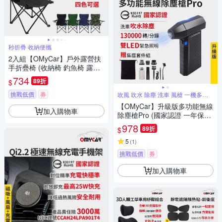
秒折疊 收納便攜
2入組【OMyCar】戶外露營扶
手折疊椅 (收納椅 釣魚椅 露營
椅 戶外椅 導演椅 野餐)
734
89折
$
挑戰低價
券
吹風 吹水 除塵 洗車 風槍 一機多用
途
【OMyCar】升級版多功能無線
加入購物車
除塵槍Pro (國家認證 一年保固)
充氣洗車 暴力渦輪風扇 手持強
978
89折
$
力風槍 暴力吹風
5
(
1
)
挑戰低價
券
加入購物車