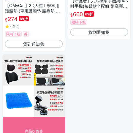
【守護者】六爪機車手機架(4-6
【OMyCar】3D人體工學車用
吋手機)短臂款全配組 附高彈性
護腰墊 (車用護腰墊 腰靠墊 腰
固定帶 摩托車
660
89折
$
枕 慢回彈護腰墊)
274
89折
$
限時下殺
4.2
(
2
)
貨到通知我
限時下殺
券
貨到通知我
商品折價券