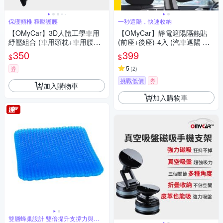
保護頸椎 釋壓護腰
一秒遮陽，快速收納
【OMyCar】3D人體工學車用
【OMyCar】靜電遮陽隔熱貼
紓壓組合 (車用頭枕+車用腰靠
(前座+後座)-4入 (汽車遮陽 車
枕)-快
窗遮陽 防曬遮光)-快
350
399
$
$
5
券
(
2
)
挑戰低價
券
加入購物車
加入購物車
雙層蜂巢設計 雙倍提升支撐力與透