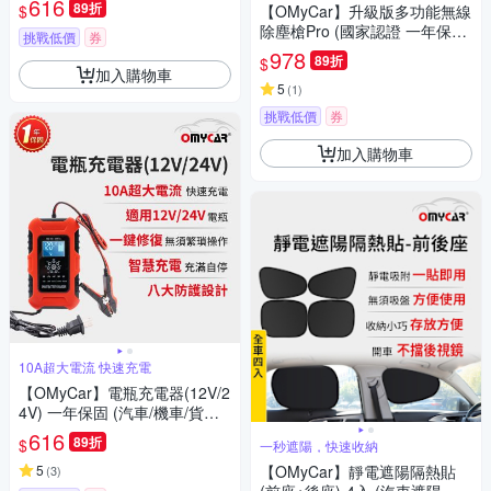
616
89折
$
【OMyCar】升級版多功能無線
明
除塵槍Pro (國家認證 一年保固)
挑戰低價
券
充氣洗車 暴力渦輪風扇 手持強
978
89折
$
力風槍 暴力吹風
加入購物車
5
(
1
)
挑戰低價
券
加入購物車
10A超大電流 快速充電
【OMyCar】電瓶充電器(12V/2
4V) 一年保固 (汽車/機車/貨車/
電瓶修復)
616
89折
$
一秒遮陽，快速收納
5
【OMyCar】靜電遮陽隔熱貼
(
3
)