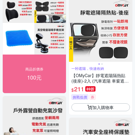
一秒遮陽，快速收納
商品折價券
【OMyCar】靜電遮陽隔熱貼
100元
(後座)-2入 (汽車遮陽 車窗遮陽
防曬遮光)
211
89折
$
挑戰低價
券
加入購物車