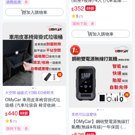
(前座+後座)-4入 (汽車遮陽 車
挑戰低價
券
窗遮陽 防曬遮光)
352
89折
$
加入購物車
5
(
1
)
限時下殺
券
加入購物車
大空間 磁吸式 打開LED燈即亮
OMyCar 車用皮革椅背掛式垃
圾桶 (汽車垃圾袋 椅背收納 後
座垃圾桶 置物袋架 車用垃圾
440
89折
$
竟然可以這麼快
桶)
5
【OMyCar】鋼砲雙電源無線打
(
1
)
氣機(無線&有線)一年保固 (汽
限時下殺
券
車打氣機 輪胎打氣機 胎壓檢
528
89折