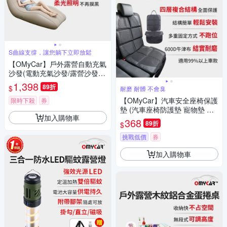
S曲線支撐，讓您躺下立即放鬆
【OMyCar】戶外露營自動充氣
沙發(電動充氣沙發/露營沙發/
車宿充氣床/快速抽充/居家戶外
1,398
89折
$
耐磨 耐髒 不會臭
兩用沙發)
【OMyCar】汽車安全座椅保護
限時下殺
券
墊 (汽車座椅防護墊 寵物墊 防
加入購物車
滑 防髒 防磨 質感好)
368
89折
$
挑戰低價
券
加入購物車