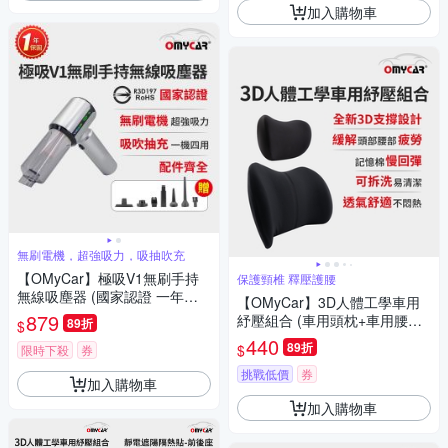
加入購物車
無刷電機，超強吸力，吸抽吹充
【OMyCar】極吸V1無刷手持
保護頸椎 釋壓護腰
無線吸塵器 (國家認證 一年保
【OMyCar】3D人體工學車用
固) 無線吸塵器 無刷電機 吸充
879
紓壓組合 (車用頭枕+車用腰靠
89折
$
吹抽四合一 除塵 抽真空 車家兩
枕)
440
89折
$
用
限時下殺
券
挑戰低價
券
加入購物車
加入購物車