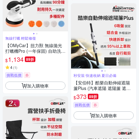
無線打蠟 輕鬆修復
【OMyCar】扭力獸 無線拋光
打蠟機Pro (一年保固) 自助洗車
汽車美容 拋光機 汽車打蠟機
1,134
89折
$
4
(
1
)
挑戰低價
券
秒安裝 快速收納 夏日必備
【安伯特】酷樂自動伸縮遮陽
加入購物車
簾Plus (汽車遮陽 遮陽簾 遮陽
板)
373
89折
$
挑戰低價
券
加入購物車