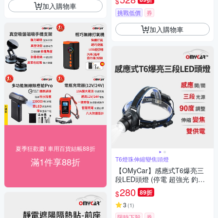
$
測)
加入購物車
挑戰低價
券
加入購物車
夏季狂歡慶! 車用百貨結帳88折
T6燈珠伸縮變焦頭燈
滿1件享88折
【OMyCar】感應式T6爆亮三
段LED頭燈 (停電 超強光 釣魚
頭燈 登山頭燈 工作頭燈)
280
89折
$
3
(
1
)
限時下殺
券