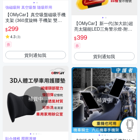
強磁吸附 真空吸盤 隨吸即用
【OMyCar】真空吸盤磁吸手機
支架 (360度旋轉 手機架 雙面
【OMyCar】新一代(加大款)超
吸附 汽車導航 免充電 迷你便
299
亮太陽能LED三角警示燈-附US
$
攜)-快
B充電線 站立/手提兩用-快
399
4.3
(
3
)
$
券
券
貨到通知我
貨到通知我
補貨中
補貨中
貼合腰椎 釋壓護腰