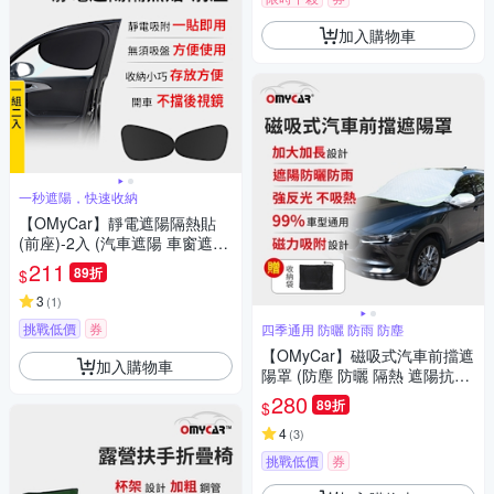
加入購物車
一秒遮陽，快速收納
【OMyCar】靜電遮陽隔熱貼
(前座)-2入 (汽車遮陽 車窗遮陽
防曬遮光)
211
89折
$
3
(
1
)
挑戰低價
券
四季通用 防曬 防雨 防塵
【OMyCar】磁吸式汽車前擋遮
加入購物車
陽罩 (防塵 防曬 隔熱 遮陽抗UV
防汙 遮光)
280
89折
$
4
(
3
)
挑戰低價
券