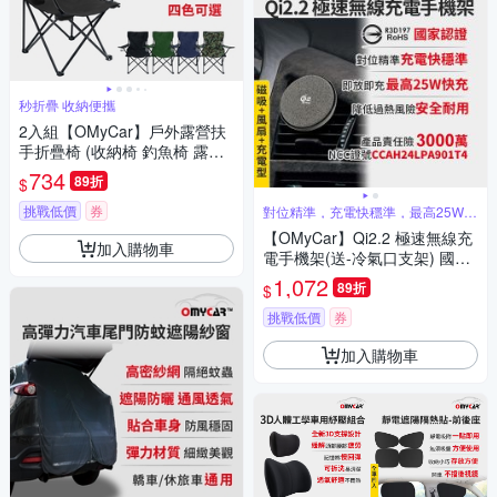
秒折疊 收納便攜
2入組【OMyCar】戶外露營扶
手折疊椅 (收納椅 釣魚椅 露營
椅 戶外椅 導演椅 野餐)
734
89折
$
挑戰低價
券
對位精準，充電快穩準，最高25W快
充
【OMyCar】Qi2.2 極速無線充
加入購物車
電手機架(送-冷氣口支架) 國家
認證 一年保固 (強力磁吸 感應
1,072
89折
$
充電 車用手機架 汽車手機架)
挑戰低價
券
加入購物車