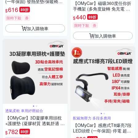
(一年保固) 發熱坐墊/保暖椅墊/
【OMyCar】磁吸360度任你折
三段調溫/居家辦公皆可
616
手機架 (多角度旋轉 免充電 桌
89折
$
面追劇支架 車用導航手機架 辦
440
89折
$
限時下殺
券
公室手機座)
限時下殺
券
加入購物車
加入購物車
透氣柔軟 車用紓壓組合
【OMyCar】3D凝膠車用頭枕
配戴無壓力 多段多應用
+護腰墊 (凝膠材質 透氣舒適 車
【OMyCar】感應式T8爆亮7段
用靠墊 車用腰枕 符合人體工學
782
LED頭燈 (一年保固) 停電 超強
89折
$
設計)
光 釣魚頭燈 登山頭燈 工作燈