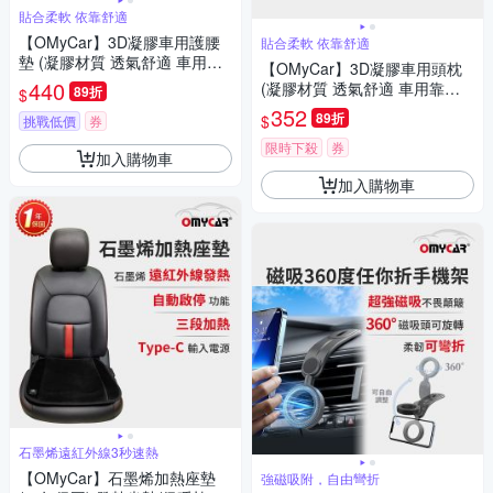
貼合柔軟 依靠舒適
【OMyCar】3D凝膠車用護腰
貼合柔軟 依靠舒適
墊 (凝膠材質 透氣舒適 車用靠
【OMyCar】3D凝膠車用頭枕
墊 車用腰枕 車用靠腰墊 家用靠
440
(凝膠材質 透氣舒適 車用靠枕
89折
$
墊)
車用頭頸枕 慢回彈記憶枕)
352
89折
$
挑戰低價
券
限時下殺
券
加入購物車
加入購物車
石墨烯遠紅外線3秒速熱
【OMyCar】石墨烯加熱座墊
強磁吸附，自由彎折