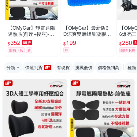
【OMyCar】靜電遮陽
【OMyCar】最新版3
【OMy
隔熱貼(前座+後座)-4
D涼爽雙層蜂巢凝膠坐
6爆亮三
入 (汽車遮陽 車窗遮
墊(送-專用止滑布套收
(停電 
352
199
280
89折
$
$
$
陽 防曬遮光)
納袋)透氣釋壓 -快
燈 登山
限時下殺
券
券
限時下殺
燈)
分類
快速到貨
有現貨
挑戰低價
價格低到高
種類