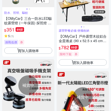
防水、照明、驅蚊
【OMyCar】三合一防水LED驅
蚊露營燈 (一年保固) 探照燈 照
明燈 工作燈 營燈 燈具 照明設
351
89折
$
露營野餐必備 便攜收納
備
5
【OMyCar】戶外露營木紋鋁合
(
1
)
金蛋捲桌 (90 x 52.5 x 45 cm
挑戰低價
券
露營桌 摺疊桌 收納桌 野餐)
782
89折
$
加入購物車
限時下殺
券
加入購物車
補貨中
補貨中