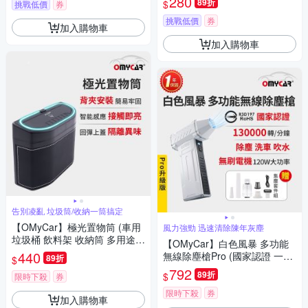
280
89折
$
挑戰低價
券
挑戰低價
券
加入購物車
加入購物車
告別凌亂 垃圾筒/收納一筒搞定
【OMyCar】極光置物筒 (車用
風力強勁 迅速清除陳年灰塵
垃圾桶 飲料架 收納筒 多用途車
【OMyCar】白色風暴 多功能
內收納杯 背夾安裝一插即用)
440
無線除塵槍Pro (國家認證 一年
89折
$
保固) 充氣洗車 暴力渦輪風扇
792
89折
$
限時下殺
券
手持強力風槍 暴力吹風
限時下殺
券
加入購物車