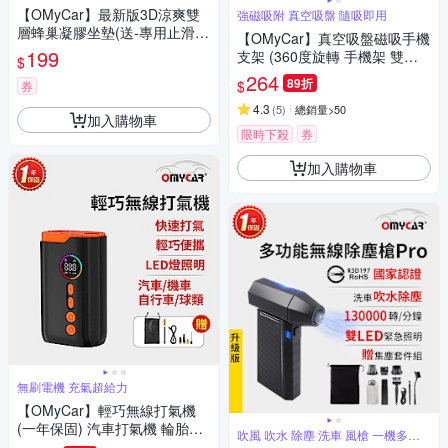
氣效果
【OMyCar】最新版3D涼爽雙
強磁吸附 真空吸盤 隨吸即用
層蜂巢凝膠坐墊(送-專用止滑布
【OMyCar】真空吸盤磁吸手機
套收納袋)透氣釋壓 -快
199
支架 (360度旋轉 手機架 雙面
$
吸附 汽車導航 免充電 迷你便
264
89折
$
券
攜)
4.3
(
5
)
總銷量>50
加入購物車
限時下殺
券
加入購物車
無刷電機 充氣超給力
【OMyCar】輕巧無線打氣機
(一年保固) 汽車打氣機 輪胎打
吹風 吹水 除塵 洗車 風槍 一機多用
氣機 胎壓檢測 預設胎壓 自帶照
途