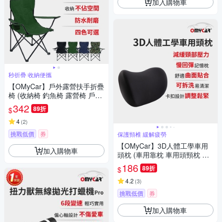
加入購物車
秒折疊 收納便攜
【OMyCar】戶外露營扶手折疊
椅 (收納椅 釣魚椅 露營椅 戶外
椅 導演椅 野餐)
342
89折
$
4
(
2
)
挑戰低價
券
保護頸椎 緩解疲勞
【OMyCar】3D人體工學車用
加入購物車
頭枕 (車用靠枕 車用頭頸枕 慢
回彈記憶枕 慢回彈頭枕)
186
89折
$
4.2
(
3
)
挑戰低價
券
加入購物車