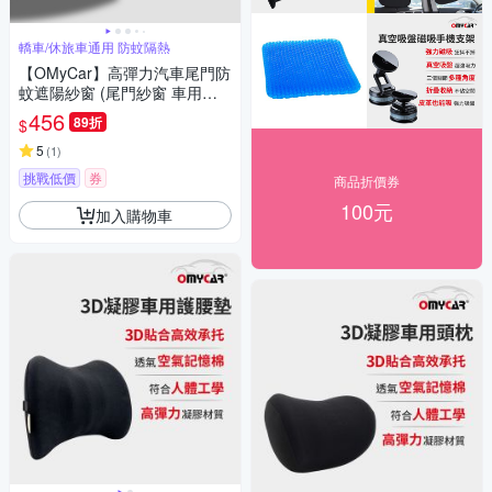
轎車/休旅車通用 防蚊隔熱
【OMyCar】高彈力汽車尾門防
蚊遮陽紗窗 (尾門紗窗 車用蚊
帳 汽車防蚊帳 車宿 車露)
456
89折
$
5
(
1
)
挑戰低價
券
商品折價券
100元
加入購物車