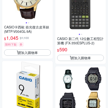
CASIO卡西歐 拾光復古皮革錶
(MTP-V004GL-9A)
1,045
$1,100
$
CASIO 新二代 12位數工程型計
算機 (FX-350ESPLUS-2)
限時下殺
券
590
$
加入購物車
加入購物車