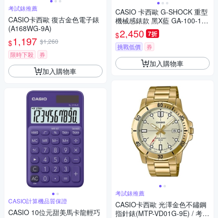
考試錶推薦
CASIO 卡西歐 G-SHOCK 重型
CASIO卡西歐 復古金色電子錶
機械感錶款 黑X藍 GA-100-1A2
(A168WG-9A)
N_51.2mm
2,450
7折
$
1,197
$1,260
$
挑戰低價
券
限時下殺
券
加入購物車
加入購物車
考試錶推薦
CASIO計算機品質保證
CASIO卡西歐 光澤金色不鏽鋼
CASIO 10位元甜美馬卡龍輕巧
指針錶(MTP-VD01G-9E) / 考試