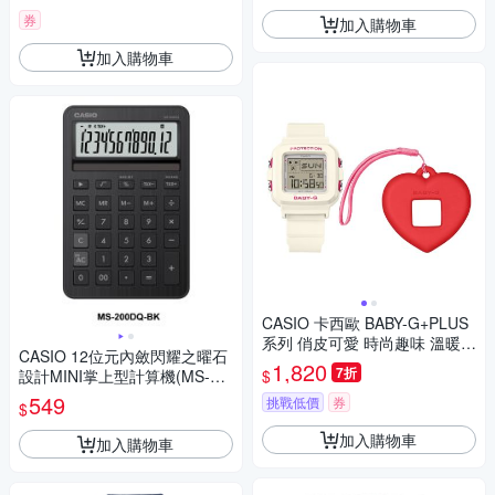
券
加入購物車
加入購物車
CASIO 卡西歐 BABY-G+PLUS
系列 俏皮可愛 時尚趣味 溫暖白
CASIO 12位元內斂閃耀之曜石
粉 BGD-10KH-7_39mm
1,820
7折
$
設計MINI掌上型計算機(MS-20
0DQ系列)共五色
549
挑戰低價
券
$
加入購物車
加入購物車