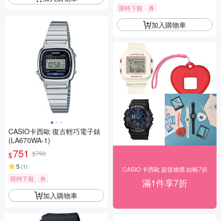
限時下殺
券
加入購物車
CASIO卡西歐 復古輕巧電子錶
(LA670WA-1)
751
$790
$
5
(
1
)
CASIO 卡西歐 超值搶購 結帳7折
限時下殺
券
滿1件享7折
加入購物車