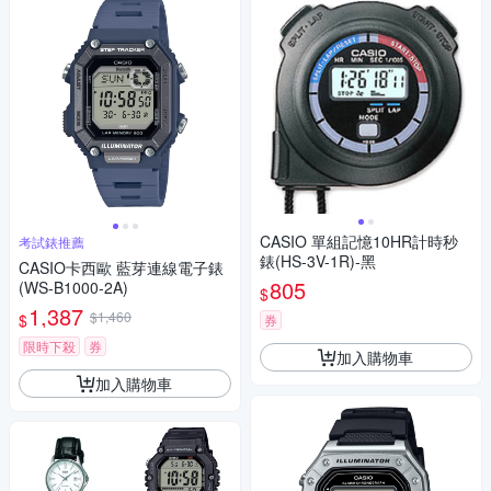
CASIO 單組記憶10HR計時秒
考試錶推薦
錶(HS-3V-1R)-黑
CASIO卡西歐 藍芽連線電子錶
805
(WS-B1000-2A)
$
1,387
$1,460
$
券
限時下殺
券
加入購物車
加入購物車