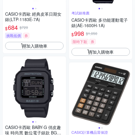
考試錶推薦
CASIO卡西歐 經典皮革日期女
錶(LTP-1183E-7A)
CASIO卡西歐 多功能運動電子
錶(AE-1600H-1A)
684
$720
$
998
$1,050
$
挑戰低價
券
限時下殺
券
加入購物車
加入購物車
CASIO卡西歐 BABY-G 俏皮趣
味 時尚黑 數位電子錶款 BGD-
CASIO計算機品質保證