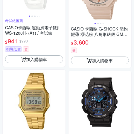
考試錶推薦
CASIO卡西歐 運動風電子錶(L
CASIO 卡西歐 G-SHOCK 簡約
WS-1200H-7A1) / 考試錶
輕薄 櫻花粉 八角形錶殼 GMA-
941
S2100-4A_42.9mm
3,600
$990
$
$
挑戰低價
券
券
加入購物車
加入購物車