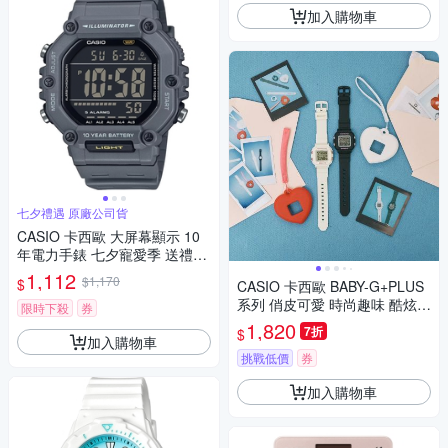
加入購物車
七夕禮遇 原廠公司貨
CASIO 卡西歐 大屏幕顯示 10
年電力手錶 七夕寵愛季 送禮推
薦-鐵灰 AE-1600H-8B
1,112
$1,170
$
CASIO 卡西歐 BABY-G+PLUS
系列 俏皮可愛 時尚趣味 酷炫黑
限時下殺
券
白 BGD-10KH-1_39mm
1,820
7折
$
加入購物車
挑戰低價
券
加入購物車