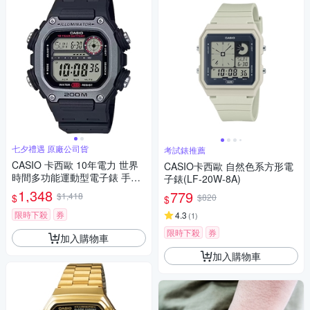
七夕禮遇 原廠公司貨
考試錶推薦
CASIO 卡西歐 10年電力 世界
CASIO卡西歐 自然色系方形電
時間多功能運動型電子錶 手錶
子錶(LF-20W-8A)
七夕寵愛季 送禮推薦-黑 DW-2
1,348
779
$1,418
$
$820
$
91H-1A
限時下殺
券
4.3
(
1
)
限時下殺
券
加入購物車
加入購物車