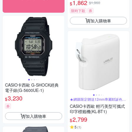
1,862
$1,960
$
限時下殺
券
加入購物車
CASIO卡西歐 G-SHOCK經典
電子錶(G-5600UE-1)
3,230
$
★網購限定贈送12mm專屬耶誕色帶
乙捲★
CASIO卡西歐 輕巧美型可攜式
券
印字標籤機(KL-BT1)
加入購物車
2,799
$
5
(
1
)