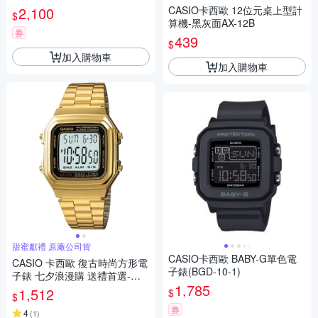
10-1_39mm
2,100
CASIO卡西歐 12位元桌上型計
$
算機-黑灰面AX-12B
券
439
$
加入購物車
加入購物車
甜蜜獻禮 原廠公司貨
CASIO卡西歐 BABY-G單色電
CASIO 卡西歐 復古時尚方形電
子錶(BGD-10-1)
子錶 七夕浪漫購 送禮首選-金 A
1,785
178WGA-1A
1,512
$
$
券
4
(
1
)