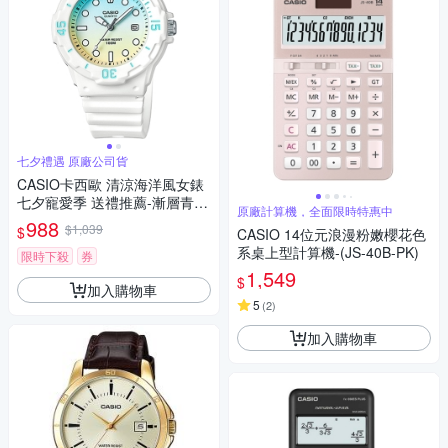
七夕禮遇 原廠公司貨
CASIO卡西歐 清涼海洋風女錶
七夕寵愛季 送禮推薦-漸層青x
原廠計算機，全面限時特惠中
白/32mm LRW-200H-2E2VDR
988
$1,039
$
CASIO 14位元浪漫粉嫩櫻花色
/ 考試錶
系桌上型計算機-(JS-40B-PK)
限時下殺
券
1,549
$
加入購物車
5
(
2
)
加入購物車