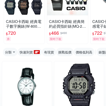
CASIO卡西歐 經典電
CASIO卡西歐 經典簡
CASI
子數字腕錶(W-800H)
約必買指針錶(MQ-24)
感電子錶(
/ 考試錶
/ 考試錶
2A) / 
720
466
722
$490
$
$
$
$
券
限時下殺
限時下殺
分類
快速到貨
有現貨
挑戰低價
價格低到高
錶盤