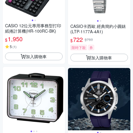
CASIO 12位元專用事務型打印
CASIO卡西歐 經典簡約小圓錶
紙捲計算機(HR-100RC-BK)
(LTP-1177A-4A1)
1,950
722
$
$760
$
5
(
1
)
限時下殺
券
加入購物車
加入購物車