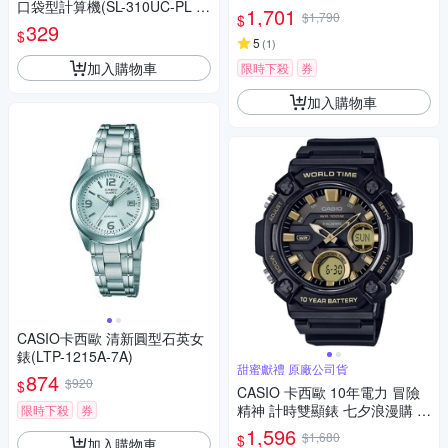
口袋型計算機(SL-310UC-PL )-
錶
1,701
$1,790
$
葡萄紫
329
$
5
(
1
)
加入購物車
限時下殺
券
加入購物車
CASIO卡西歐 清新圓型石英女
錶(LTP-1215A-7A)
甜蜜獻禮 原廠公司貨
874
$920
$
CASIO 卡西歐 10年電力 冒險
精神 計時雙顯錶 七夕浪漫購 送
限時下殺
券
禮首選-黑 AEQ-120W-9A
1,596
$1,680
$
加入購物車