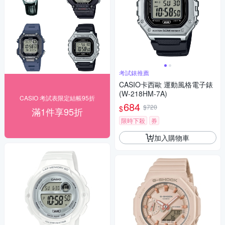
考試錶推薦
CASIO卡西歐 運動風格電子錶
(W-218HM-7A)
CASIO 考試表限定結帳95折
684
$720
$
滿1件享95折
限時下殺
券
加入購物車