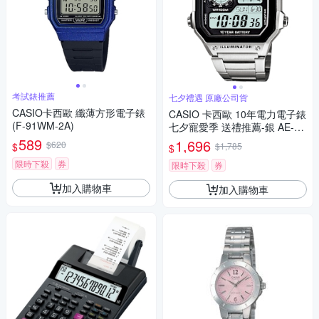
考試錶推薦
七夕禮遇 原廠公司貨
CASIO卡西歐 纖薄方形電子錶
CASIO 卡西歐 10年電力電子錶
(F-91WM-2A)
七夕寵愛季 送禮推薦-銀 AE-12
00WHD-1A
589
1,696
$620
$
$1,785
$
限時下殺
券
限時下殺
券
加入購物車
加入購物車