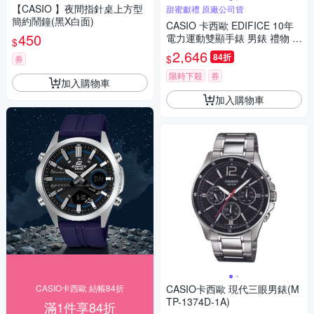
【CASIO 】夜間指針桌上方型
甜蜜獻禮 原廠公司貨
簡約鬧鐘(黑X白面)
CASIO 卡西歐 EDIFICE 10年
450
電力運動雙顯手錶 男錶 禮物 七
$
夕浪漫購 送禮首選-海軍藍 EFV
2,646
84折
$
券
-C120P-1A2
限時下殺
券
加入購物車
加入購物車
CASIO卡西歐 結帳84折
CASIO卡西歐 現代三眼男錶(M
TP-1374D-1A)
滿1件享84折