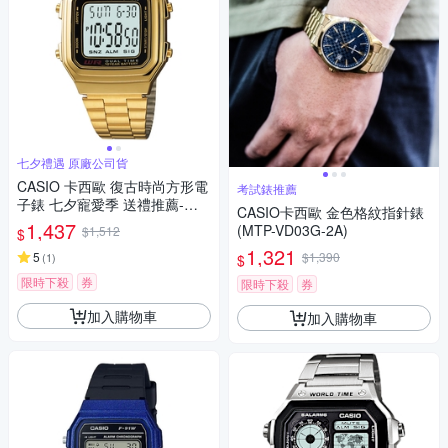
七夕禮遇 原廠公司貨
CASIO 卡西歐 復古時尚方形電
考試錶推薦
子錶 七夕寵愛季 送禮推薦-金 A
CASIO卡西歐 金色格紋指針錶
178WGA-1A / 考試錶
1,437
(MTP-VD03G-2A)
$1,512
$
1,321
5
$1,390
(
1
)
$
限時下殺
券
限時下殺
券
加入購物車
加入購物車