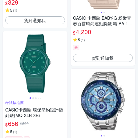
329
$
5
(
1
)
CASIO 卡西歐 BABY-G 粉嫩青
貨到通知我
春百搭時尚運動腕錶 粉 BA-11
0XCP-4A_43.4mm
4,200
$
5
(
1
)
券
貨到通知我
考試錶推薦
CASIO卡西歐 環保簡約設計指
針錶(MQ-24B-3B)
656
$690
$
5
(
1
)