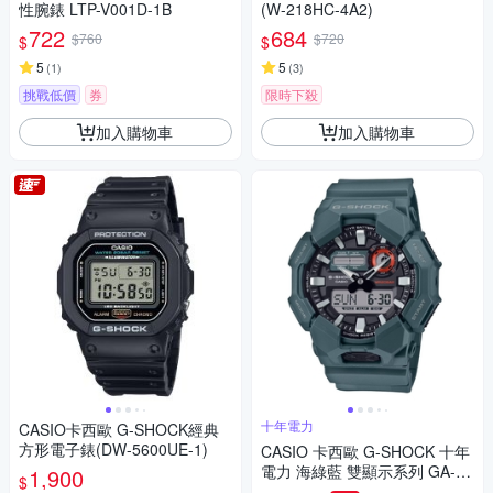
性腕錶 LTP-V001D-1B
(W-218HC-4A2)
722
684
$760
$720
$
$
5
5
(
1
)
(
3
)
挑戰低價
券
限時下殺
加入購物車
加入購物車
十年電力
CASIO卡西歐 G-SHOCK經典
方形電子錶(DW-5600UE-1)
CASIO 卡西歐 G-SHOCK 十年
電力 海綠藍 雙顯示系列 GA-01
1,900
$
0-2A_51.9mm