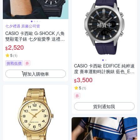
補貨中
七夕禮遇 原廠公司貨
CASIO 卡西歐 G-SHOCK 八角
雙顯電子錶 七夕寵愛季 送禮推
薦 GA-2100-1A
2,520
$
5
(
1
)
挑戰低價
券
CASIO 卡西歐 EDIFICE 純粹速
度 賽車運動時計腕錶 藍色_EF
加入購物車
V-C120P-1A2_45.5mm
3,500
$
5
(
1
)
券
貨到通知我