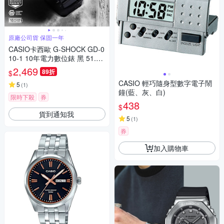
原廠公司貨 保固一年
CASIO卡西歐 G-SHOCK GD-0
10-1 10年電力數位錶 黑 51.9
mm
2,469
89折
$
CASIO 輕巧隨身型數字電子鬧
5
(
1
)
鐘(藍、灰、白)
限時下殺
券
438
$
貨到通知我
5
(
1
)
券
加入購物車