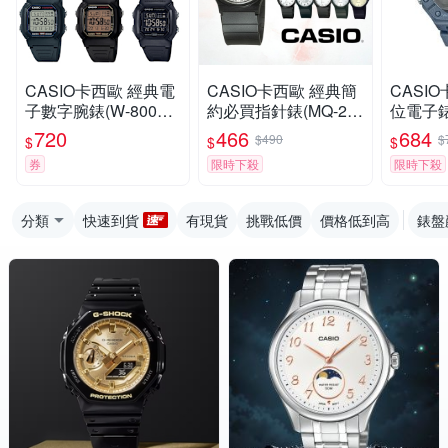
CASIO卡西歐 經典電
CASIO卡西歐 經典簡
CASI
子數字腕錶(W-800H)
約必買指針錶(MQ-24)
位電子錶(
/ 考試錶
/ 考試錶
A)
720
466
684
$490
$
$
$
$
券
限時下殺
限時下殺
分類
快速到貨
有現貨
挑戰低價
價格低到高
錶盤