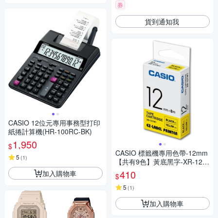
券
貨到通知我
CASIO 12位元專用事務型打印
紙捲計算機(HR-100RC-BK)
1,950
$
CASIO 標籤機專用色帶-12mm
5
(
1
)
【共有9色】黃底黑字-XR-12Y
W1
410
加入購物車
$
5
(
1
)
加入購物車