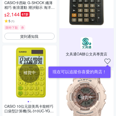
CASIO卡西歐 G-SHOCK 纖薄
精巧 衝浪運動 潮汐顯示 海洋水
藍 GLX-S5600-2_40.5mm
2,144
67折
$
5
(
1
)
限時下殺
券
貨到通知我
文具通OA辦公文具專賣店
現在可以追蹤你喜愛的商店！
補貨中
補貨中
CASIO 10位元甜美馬卡龍輕巧
口袋型計算機(SL-310UC-YG)-
芥末黃