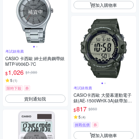
加入購物車
補貨中
考試錶推薦
CASIO 卡西歐 紳士經典鋼帶錶
MTP-V006D-7C
1,026
$1,080
$
5
(
1
)
考試錶推薦
限時下殺
券
CASIO卡西歐 大螢幕運動電子
貨到通知我
錶(AE-1500WHX-3A)錶帶加長
款 / 考試錶
817
$860
$
5
(
4
)
挑戰低價
券
加入購物車