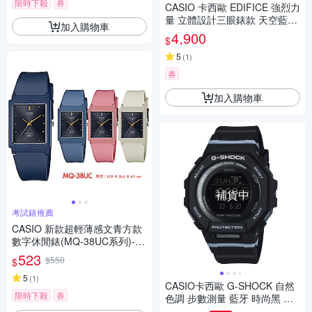
限時下殺
券
CASIO 卡西歐 EDIFICE 強烈力
量 立體設計三眼錶款 天空藍_E
加入購物車
FR-539DE-2A_49.5mm
4,900
$
5
(
1
)
券
加入購物車
補貨中
考試錶推薦
CASIO 新款超輕薄感文青方款
數字休閒錶(MQ-38UC系列)-共
4色 / 考試錶
523
$550
$
5
(
1
)
CASIO卡西歐 G-SHOCK 自然
限時下殺
券
色調 步數測量 藍牙 時尚黑 運
動休閒系列 GMD-B300-1_43.8