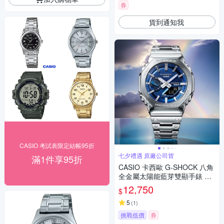
券
貨到通知我
CASIO 考試表限定結帳95折
七夕禮遇 原廠公司貨
滿1件享95折
CASIO 卡西歐 G-SHOCK 八角
全金屬太陽能藍芽雙顯手錶 七
夕寵愛季 送禮推薦 GM-B2100
12,750
$
AD-2A
5
(
1
)
挑戰低價
券