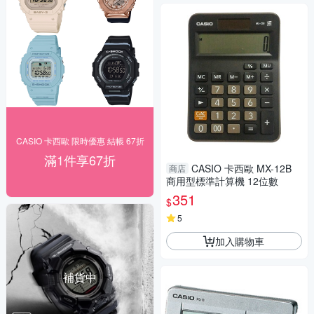
CASIO 卡西歐 限時優惠 結帳 67折
滿1件享67折
CASIO 卡西歐 MX-12B
商店
商用型標準計算機 12位數
351
$
5
加入購物車
補貨中