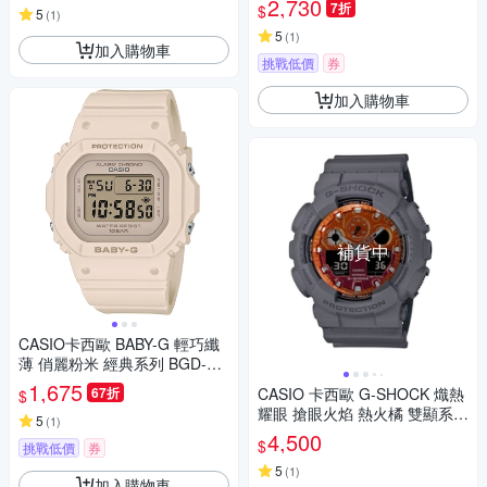
2,730
7折
$
5
(
1
)
5
(
1
)
加入購物車
挑戰低價
券
加入購物車
補貨中
CASIO卡西歐 BABY-G 輕巧纖
薄 俏麗粉米 經典系列 BGD-56
5U-4_37.9mm
1,675
67折
CASIO 卡西歐 G-SHOCK 熾熱
$
耀眼 搶眼火焰 熱火橘 雙顯系列
5
(
1
)
GA-100FL-8A_51.2mm
4,500
$
挑戰低價
券
5
(
1
)
加入購物車