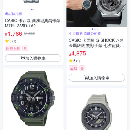
考試錶推薦
CASIO 卡西歐 商務經典鋼帶錶
MTP-1335D-1A2
1,786
$1,880
七夕禮遇 原廠公司貨
$
CASIO 卡西歐 G-SHOCK 八角
5
(
1
)
金屬錶殼 雙顯手錶 七夕寵愛季
限時下殺
券
送禮推薦-百搭銀灰 GM-2100-1
4,875
$
A
加入購物車
5
(
1
)
活動
券
加入購物車
補貨中