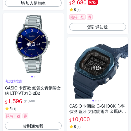
2,680
67折
加入購物車
$
mm
5
(
1
)
限時下殺
券
貨到通知我
補貨中
補貨中
考試錶推薦
CASIO 卡西歐 氣質文青鋼帶女
錶 LTP-VT01D-2B2
1,596
$1,680
$
CASIO 卡西歐 G-SHOCK 心率
5
(
1
)
偵測 藍牙 太陽能電力 金屬錶圈
限時下殺
券
湛藍 經典方型 運動系列 DW-H
10,000
$
5600MB-2_44.5mm
貨到通知我
5
(
1
)