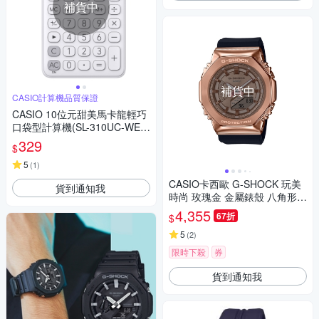
補貨中
補貨中
CASIO計算機品質保證
CASIO 10位元甜美馬卡龍輕巧
口袋型計算機(SL-310UC-WE)-
牛奶白
329
$
5
(
1
)
CASIO卡西歐 G-SHOCK 玩美
貨到通知我
時尚 玫瑰金 金屬錶殼 八角形錶
殼 GM-S2100PG-1A4
4,355
67折
$
5
(
2
)
限時下殺
券
貨到通知我