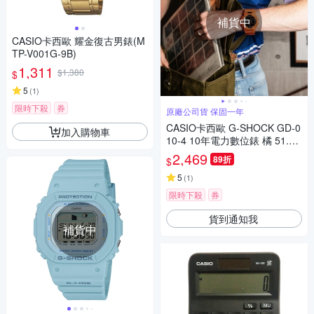
補貨中
CASIO卡西歐 耀金復古男錶(M
TP-V001G-9B)
1,311
$1,380
$
5
(
1
)
限時下殺
券
原廠公司貨 保固一年
CASIO卡西歐 G-SHOCK GD-0
加入購物車
10-4 10年電力數位錶 橘 51.9
mm
2,469
89折
$
5
(
1
)
限時下殺
券
貨到通知我
補貨中