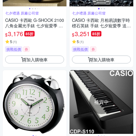
七夕禮遇 原廠公司貨
七夕禮遇 原廠公司貨
CASIO 卡西歐 G-SHOCK 2100
CASIO 卡西歐 月相易讀數字時
八角金屬光手錶 七夕寵愛季 送
標石英錶 手錶 七夕寵愛季 送禮
禮推薦 GA-2100GB-1A
推薦 MTP-M110D-7A
3,176
3,251
85折
85折
$
$
5
5
(
1
)
(
1
)
挑戰低價
券
挑戰低價
券
加入購物車
加入購物車
補貨中