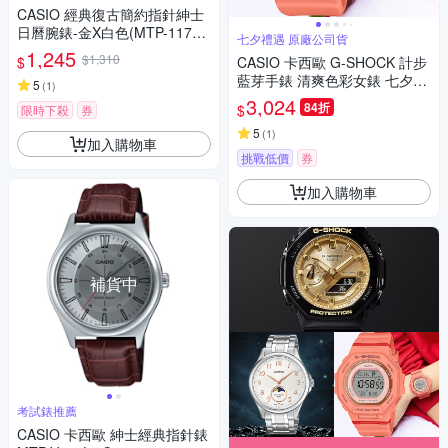
CASIO 經典復古簡約指針紳士
日曆腕錶-金X白色(MTP-1170N
七夕禮遇 原廠公司貨
-7)40mm / 考試錶
1,245
$1,310
$
CASIO 卡西歐 G-SHOCK 計步
藍芽手錶 清爽色彩女錶 七夕寵
5
(
1
)
愛季 送禮推薦-珊瑚橙 GMD-B3
3,024
84折
$
限時下殺
券
00SC-4
5
(
1
)
加入購物車
挑戰低價
券
加入購物車
補貨中
考試錶推薦
CASIO 卡西歐 紳士經典指針錶