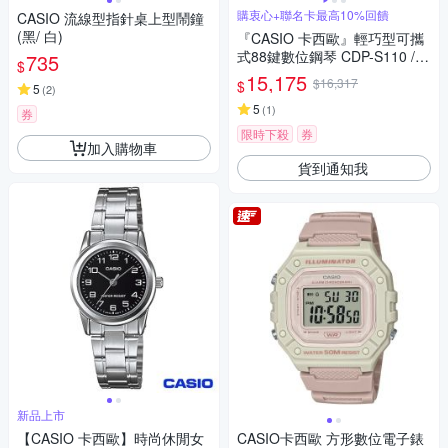
購衷心+聯名卡最高10%回饋
CASIO 流線型指針桌上型鬧鐘
(黑/ 白)
『CASIO 卡西歐』輕巧型可攜
式88鍵數位鋼琴 CDP-S110 /
735
$
含琴架、琴椅 / 公司貨保固
15,175
$16,317
$
5
(
2
)
5
(
1
)
券
限時下殺
券
加入購物車
貨到通知我
新品上市
【CASIO 卡西歐】時尚休閒女
CASIO卡西歐 方形數位電子錶