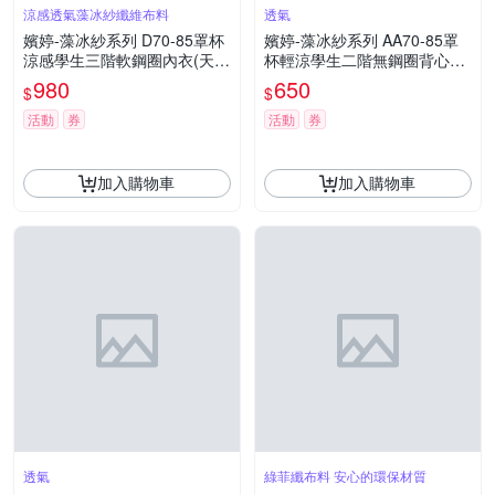
涼感透氣藻冰紗纖維布料
透氣
嬪婷-藻冰紗系列 D70-85罩杯
嬪婷-藻冰紗系列 AA70-85罩
涼感學生三階軟鋼圈內衣(天空
杯輕涼學生二階無鋼圈背心內
藍)BB2401D3
衣(甜心紫)BB1401L6
980
650
$
$
活動
券
活動
券
加入購物車
加入購物車
透氣
綠菲纖布料 安心的環保材質