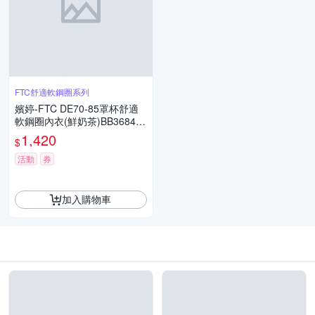
FTC舒適軟鋼圈系列
嬪婷-FTC DE70-85罩杯舒適
軟鋼圈內衣(鮮奶茶)BB3684T
G
1,420
$
活動
券
加入購物車