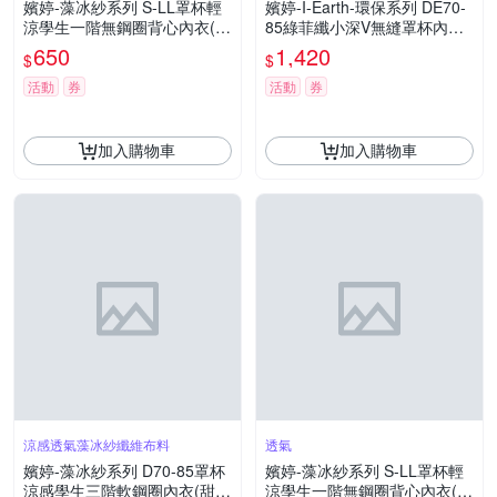
嬪婷-藻冰紗系列 S-LL罩杯輕
嬪婷-I-Earth-環保系列 DE70-
涼學生一階無鋼圈背心內衣(雲
85綠菲纖小深V無縫罩杯內衣
朵白)BB1101CR
(簡約白)BB3682IW
650
1,420
$
$
活動
券
活動
券
加入購物車
加入購物車
涼感透氣藻冰紗纖維布料
透氣
嬪婷-藻冰紗系列 D70-85罩杯
嬪婷-藻冰紗系列 S-LL罩杯輕
涼感學生三階軟鋼圈內衣(甜心
涼學生一階無鋼圈背心內衣(天