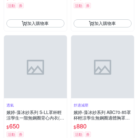
活動
券
活動
券
加入購物車
加入購物車
透氣
舒適減壓
嬪婷-藻冰紗系列 S-LL罩杯輕
嬪婷-藻冰紗系列 ABC70-85罩
涼學生一階無鋼圈背心內衣(甜
杯輕涼學生無鋼圈適體胸罩內
心紫)BB1101L6
衣(甜心紫)BB1701L6
650
880
$
$
活動
券
活動
券