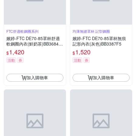
FTC舒適軟鋼圈系列
均薄無縫罩杯 記型鋼圈
嬪婷-FTC DE70-85罩杯舒適
嬪婷-FTC DE70-85罩杯無痕
軟鋼圈內衣(鮮奶茶)BB3684T
記形內衣(灰色)BB3387F5
G
1,420
1,520
$
$
活動
券
活動
券
加入購物車
加入購物車