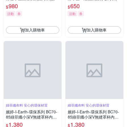
紫)BB2401L6
空藍)BB1101D3
980
650
$
$
活動
券
活動
券
加入購物車
加入購物車
綠菲纖布料 安心的環保材質
綠菲纖布料 安心的環保材質
嬪婷-I-Earth-環保系列 BC70-
嬪婷-I-Earth-環保系列 BC70-
85綠菲纖小深V無縫罩杯內衣
85綠菲纖小深V無縫罩杯內衣
(簡約白)BB3682IW
(清新綠)BB3682C2
1,380
1,380
$
$