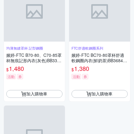
均薄無縫罩杯 記型鋼圈
FTC舒適軟鋼圈系列
嬪婷-FTC B70-80、C70-85罩
嬪婷-FTC BC70-80罩杯舒適
杯無痕記形內衣(灰色)BB3387
軟鋼圈內衣(鮮奶茶)BB3684T
F5
G
1,480
1,380
$
$
活動
券
活動
券
加入購物車
加入購物車