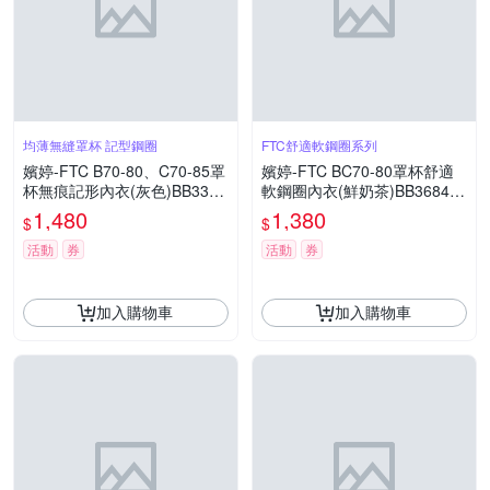
均薄無縫罩杯 記型鋼圈
FTC舒適軟鋼圈系列
嬪婷-FTC B70-80、C70-85罩
嬪婷-FTC BC70-80罩杯舒適
杯無痕記形內衣(灰色)BB3387
軟鋼圈內衣(鮮奶茶)BB3684T
F5
G
1,480
1,380
$
$
活動
券
活動
券
加入購物車
加入購物車