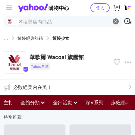
Yahoo購物中心
登入
...
嬪婷經典熱銷
嬪婷少女
華歌爾 Wacoal 旗艦館
必敗絕美內在美！
主打
全館分類
全部活動
深V系列
莎薇經典熱
特別推薦