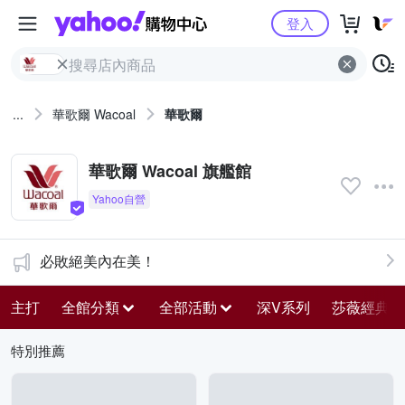
Yahoo購物中心
登入
...
華歌爾 Wacoal
華歌爾
華歌爾 Wacoal 旗艦館
必敗絕美內在美！
主打
全館分類
全部活動
深V系列
莎薇經典熱
特別推薦