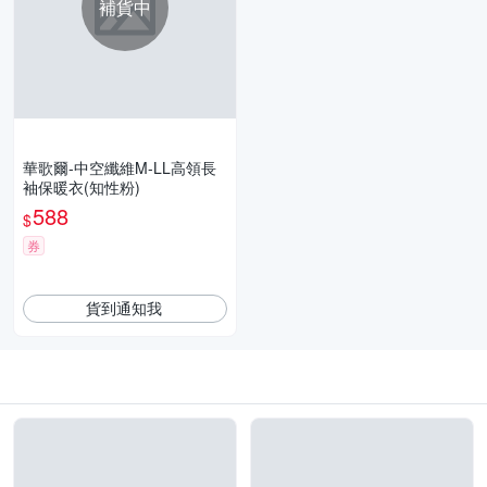
補貨中
華歌爾-中空纖維M-LL高領長
袖保暖衣(知性粉)
588
$
券
貨到通知我