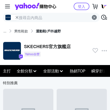
Yahoo購物中心
登入
...
男性鞋款
運動鞋/戶外越野
SKECHERS官方旗艦店
主打
全館分類
全部活動
熱銷TOP
瞬穿舒適
特別推薦