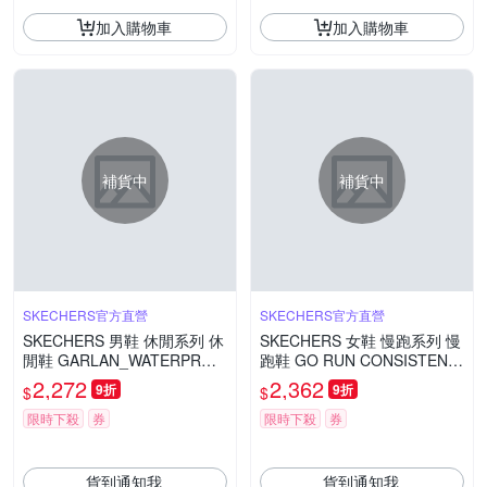
加入購物車
加入購物車
補貨中
補貨中
SKECHERS官方直營
SKECHERS官方直營
SKECHERS 男鞋 休閒系列 休
SKECHERS 女鞋 慢跑系列 慢
閒鞋 GARLAN_WATERPROO
跑鞋 GO RUN CONSISTENT
F - 205234CHOC
2.0_WATERPROOF - 128625
2,272
2,362
9折
9折
$
$
OFWT
限時下殺
券
限時下殺
券
貨到通知我
貨到通知我