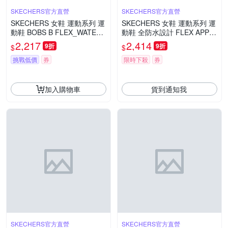
SKECHERS官方直營
SKECHERS官方直營
SKECHERS 女鞋 運動系列 運
SKECHERS 女鞋 運動系列 運
動鞋 BOBS B FLEX_WATERP
動鞋 全防水設計 FLEX APPE
ROOF - 117351BBK
AL 5.0_WATERPROOF - 150
2,217
2,414
9折
9折
$
$
213NVY
挑戰低價
券
限時下殺
券
加入購物車
貨到通知我
SKECHERS官方直營
SKECHERS官方直營