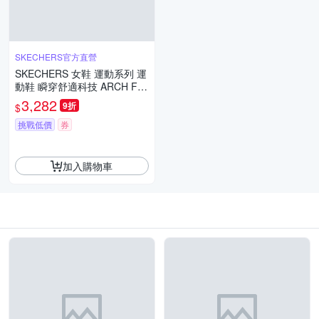
SKECHERS官方直營
SKECHERS 女鞋 運動系列 運
動鞋 瞬穿舒適科技 ARCH FIT
2.0 WATERPROOF 全防水鞋
3,282
9折
$
面 - 150337BBK
挑戰低價
券
加入購物車