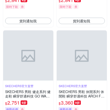
9折
9折
$
$
C
K
限時下殺
券
限時下殺
券
貨到通知我
貨到通知我
SKECHERS官方直營
SKECHERS官方直營
SKECHERS 男鞋 健走系列 健
SKECHERS 男鞋 休閒系列 休
走鞋 瞬穿舒適科技 GO WALK
閒鞋 瞬穿舒適科技 ARCH FIT
FLEX_WATERPROOF - 2163
2.0_WATERPROOF - 232952
2,751
3,360
9折
9折
$
$
30BLK
NVY
挑戰低價
券
挑戰低價
券