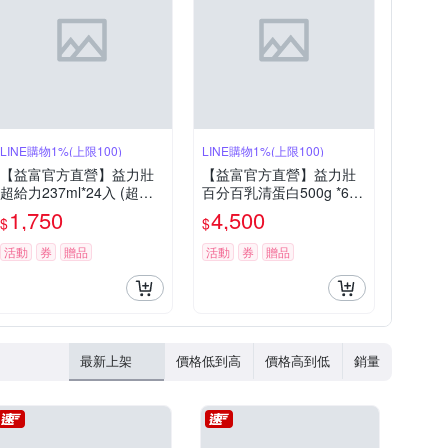
LINE購物1%(上限100)
LINE購物1%(上限100)
【益富官方直營】益力壯
【益富官方直營】益力壯
超給力237ml*24入 (超優
百分百乳清蛋白500g *6罐
蛋白配方)
(100%美國頂級乳源)
1,750
4,500
$
$
活動
券
贈品
活動
券
贈品
最新上架
價格低到高
價格高到低
銷量