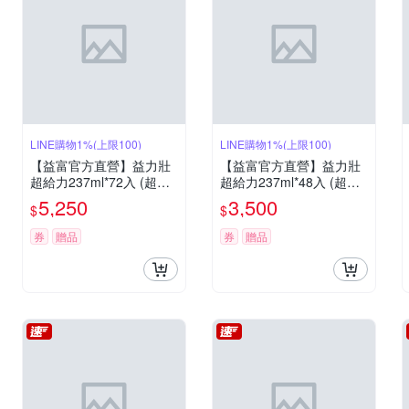
LINE購物1%(上限100)
LINE購物1%(上限100)
【益富官方直營】益力壯
【益富官方直營】益力壯
超給力237ml*72入 (超優
超給力237ml*48入 (超優
蛋白配方)
蛋白配方)
5,250
3,500
$
$
券
贈品
券
贈品