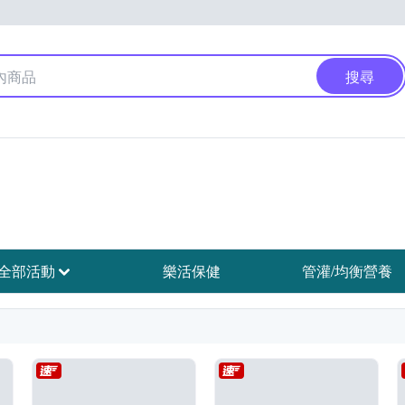
搜尋
全部活動
樂活保健
管灌/均衡營養