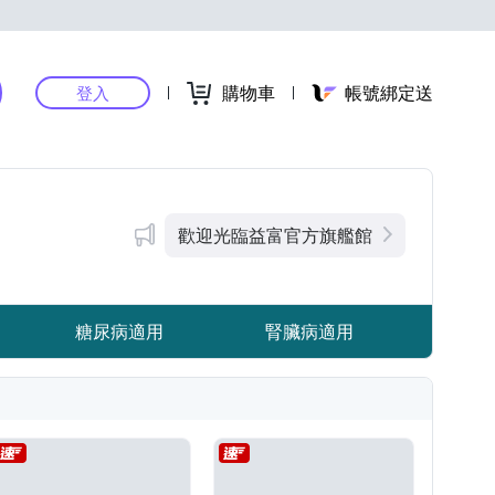
購物車
帳號綁定送
登入
歡迎光臨益富官方旗艦館
糖尿病適用
腎臟病適用