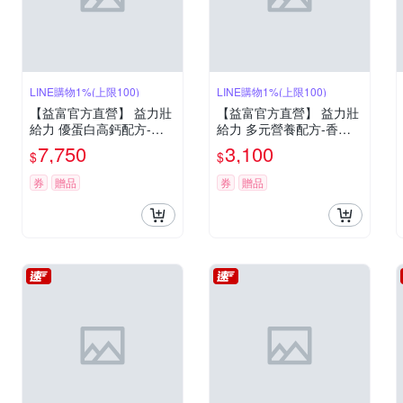
LINE購物1%(上限100)
LINE購物1%(上限100)
【益富官方直營】 益力壯
【益富官方直營】 益力壯
給力 優蛋白高鈣配方-原
給力 多元營養配方-香草
味無糖X5箱( 250ml*24入)
口味 250ml*48入
7,750
3,100
$
$
券
贈品
券
贈品