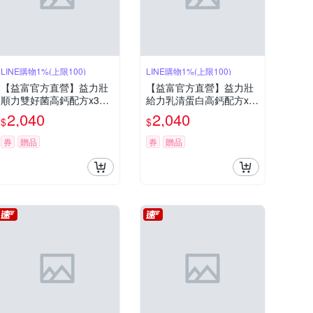
LINE購物1%(上限100)
LINE購物1%(上限100)
【益富官方直營】益力壯
【益富官方直營】益力壯
順力雙好菌高鈣配方x3罐
給力乳清蛋白高鈣配方x3
(850g/罐)
罐 (750g/罐)
2,040
2,040
$
$
券
贈品
券
贈品