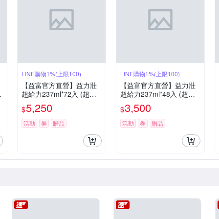
LINE購物1%(上限100)
LINE購物1%(上限100)
【益富官方直營】益力壯
【益富官方直營】益力壯
超給力237ml*72入 (超優
超給力237ml*48入 (超優
蛋白配方)
蛋白配方)
5,250
3,500
$
$
活動
券
贈品
活動
券
贈品