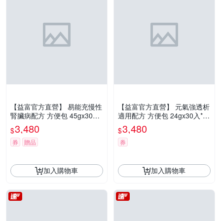
【益富官方直營】 易能充慢性
【益富官方直營】 元氣強透析
腎臟病配方 方便包 45gx30入*
適用配方 方便包 24gx30入*4
4盒(贈包內含)
盒(贈包內含)
3,480
3,480
$
$
券
贈品
券
加入購物車
加入購物車