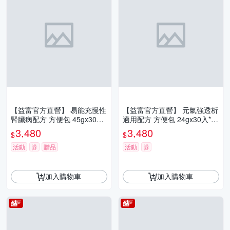
【益富官方直營】 易能充慢性
【益富官方直營】 元氣強透析
腎臟病配方 方便包 45gx30入*
適用配方 方便包 24gx30入*4
4盒(贈包內含)
盒(贈包內含)
3,480
3,480
$
$
活動
券
贈品
活動
券
加入購物車
加入購物車