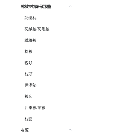
棉被/枕頭/保潔墊
記憶枕
羽絨被/羽毛被
纖維被
棉被
毯類
枕頭
保潔墊
被套
四季被/涼被
枕套
材質