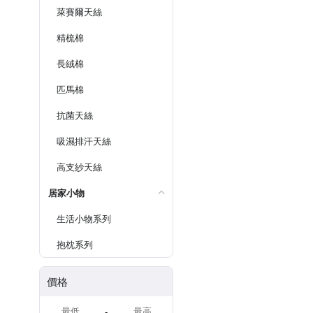
萊賽爾天絲
精梳棉
長絨棉
匹馬棉
抗菌天絲
吸濕排汗天絲
高支紗天絲
居家小物
生活小物系列
抱枕系列
價格
-