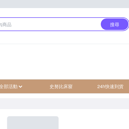
搜尋
全部活動
史努比床寢
24h快速到貨