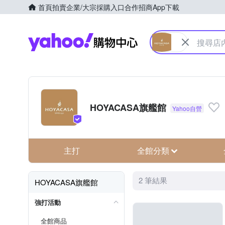
首頁
拍賣
企業/大宗採購入口
合作招商
App下載
Yahoo購物中心
HOYACASA旗艦館
主打
全館分類
2 筆結果
HOYACASA旗艦館
強打活動
全館商品