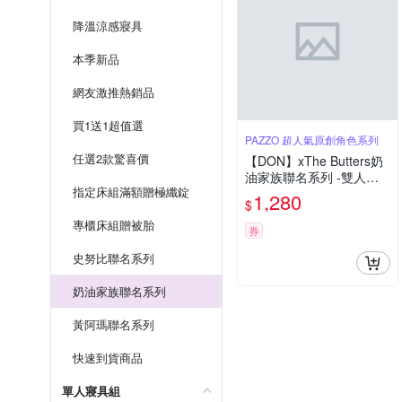
降溫涼感寢具
本季新品
網友激推熱銷品
買1送1超值選
PAZZO 超人氣原創角色系列
任選2款驚喜價
【DON】xThe Butters奶
油家族聯名系列 -雙人吸
指定床組滿額贈極纖錠
濕排汗天絲床包枕套三件
1,280
$
組-甜點時光
專櫃床組贈被胎
券
史努比聯名系列
奶油家族聯名系列
黃阿瑪聯名系列
快速到貨商品
單人寢具組