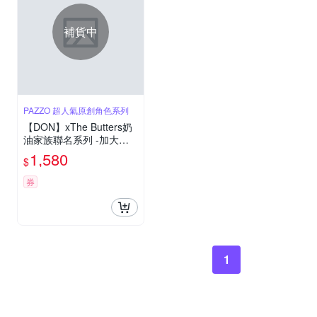
補貨中
PAZZO 超人氣原創角色系列
【DON】xThe Butters奶
油家族聯名系列 -加大吸
濕排汗天絲床包枕套三件
1,580
$
組-甜點時光
券
1