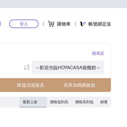
購物車
帳號綁定送
登入
購承諾
～歡迎光臨HOYACASA旗艦館～
降溫涼感寢具
高單加碼贈被胎
最新上架
價格低到高
價格高到低
銷量