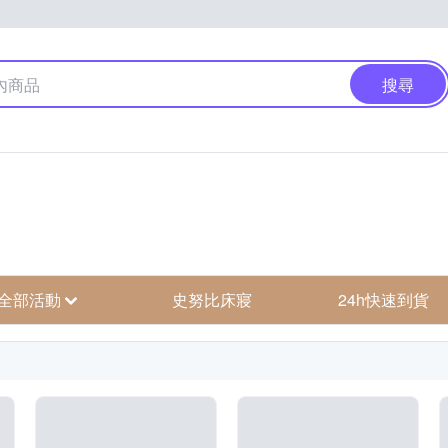
搜尋
全部活動
史努比床寢
24h快速到貨