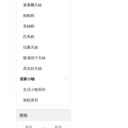
萊賽爾天絲
精梳棉
長絨棉
匹馬棉
抗菌天絲
吸濕排汗天絲
高支紗天絲
居家小物
生活小物系列
抱枕系列
價格
-