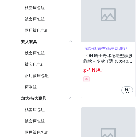
枕套床包組
被套床包組
兩用被床包組
雙人寢具
涼感荳點表布x精美刺繡設計
枕套床包組
DON 哈士奇冰感造型護腰
靠枕－多款任選 (30x40c
被套床包組
m)
2,690
$
兩用被床包組
券
床罩組
加大/特大寢具
枕套床包組
被套床包組
兩用被床包組