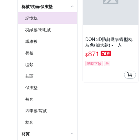
棉被/枕頭/保潔墊
記憶枕
羽絨被/羽毛被
DON 3D防鼾透氣蝶型枕-
纖維被
灰色(加大款) -一入
871
棉被
76折
$
限時下殺
券
毯類
枕頭
保潔墊
被套
四季被/涼被
枕套
材質