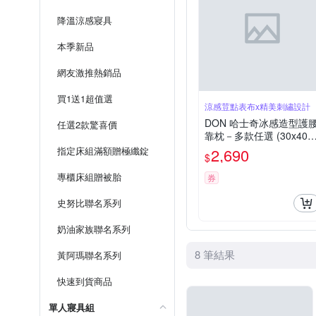
降溫涼感寢具
本季新品
網友激推熱銷品
買1送1超值選
涼感荳點表布x精美刺繡設計
DON 哈士奇冰感造型護
任選2款驚喜價
靠枕－多款任選 (30x40c
m)
指定床組滿額贈極纖錠
2,690
$
專櫃床組贈被胎
券
史努比聯名系列
奶油家族聯名系列
8 筆結果
黃阿瑪聯名系列
快速到貨商品
單人寢具組