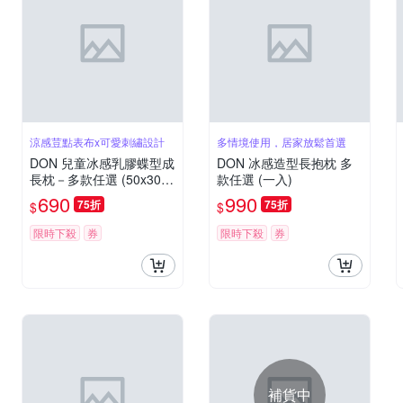
涼感荳點表布x可愛刺繡設計
多情境使用，居家放鬆首選
DON 兒童冰感乳膠蝶型成
DON 冰感造型長抱枕 多
長枕－多款任選 (50x30c
款任選 (一入)
m)
690
990
75折
75折
$
$
限時下殺
券
限時下殺
券
補貨中