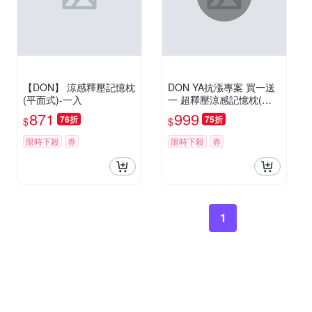
【DON】 涼感釋壓記憶枕
DON YA抗漲專案 買一送
(平面式)-一入
一 超釋壓涼感記憶枕(多
款任選) 抗暑必備
871
999
76折
75折
$
$
限時下殺
券
限時下殺
券
1