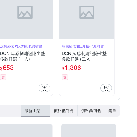
涼感紗表布x透氣排濕材質
涼感紗表布x透氣排濕材質
DON 涼感刺繡記憶坐墊－
DON 涼感刺繡記憶坐墊－
多款任選 (一入)
多款任選 (二入)
653
1,306
$
$
券
券
最新上架
價格低到高
價格高到低
銷量