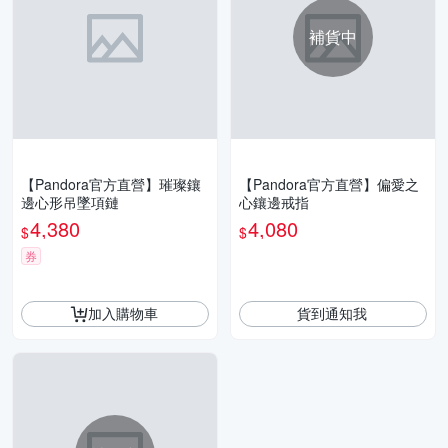
補貨中
【Pandora官方直營】璀璨鑲
【Pandora官方直營】偏愛之
邊心形吊墜項鏈
心鑲邊戒指
4,380
4,080
$
$
券
加入購物車
貨到通知我