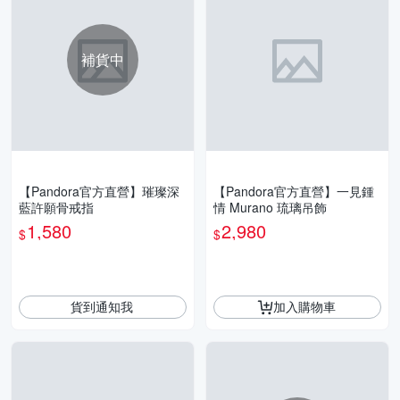
補貨中
【Pandora官方直營】璀璨深
【Pandora官方直營】一見鍾
藍許願骨戒指
情 Murano 琉璃吊飾
1,580
2,980
$
$
貨到通知我
加入購物車