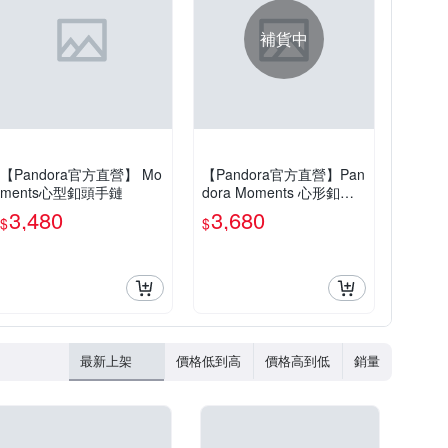
補貨中
【Pandora官方直營】 Mo
【Pandora官方直營】Pan
ments心型釦頭手鏈
dora Moments 心形釦蛇
鏈-雙色金屬
3,480
3,680
$
$
最新上架
價格低到高
價格高到低
銷量