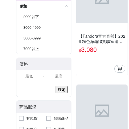
價格
2999以下
3000-4999
【Pandora官方直營】202
5000-6999
6 粉色海龜綴實驗室造鑽
石吊飾
3,080
7000以上
$
價格
-
確定
商品狀況
有現貨
預購商品