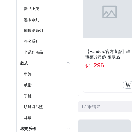
新品上架
無限系列
蝴蝶結系列
聯名系列
【Pandora官方直營】璀
全系列商品
璨葉片吊飾-絕版品
款式
1,296
$
串飾
戒指
手鏈
17 筆結果
項鏈與吊墜
耳環
珠寶系列