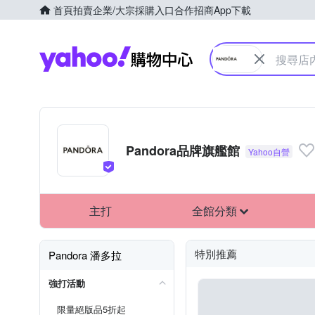
首頁
拍賣
企業/大宗採購入口
合作招商
App下載
Yahoo購物中心
Pandora品牌旗艦館
主打
全館分類
特別推薦
Pandora 潘多拉
強打活動
限量絕版品5折起