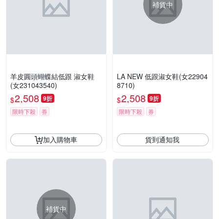
補貨中
羊皮圓頭蝴蝶結低跟 淑女鞋
LA NEW 低跟淑女鞋(女22904
(女231043540)
8710)
2,508
2,508
9折
9折
$
$
限時下殺
券
限時下殺
券
加入購物車
貨到通知我
補貨中