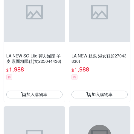
LA NEW SO Lite 彈力減壓 羊
LA NEW 粗跟 淑女鞋(227043
皮 素面粗跟鞋(女225044436)
830)
1,988
1,988
$
$
券
券
加入購物車
加入購物車