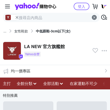
Yahoo購物中心
登入
...
女性鞋款
中低跟鞋-3cm以下(女)
LA NEW 官方旗艦館
均一價專區
主打
全館分類
全部活動
在家運動不可少
優
特別推薦