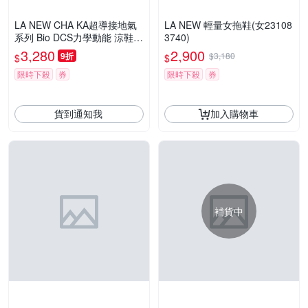
LA NEW CHA KA超導接地氣
LA NEW 輕量女拖鞋(女23108
系列 Bio DCS力學動能 涼鞋
3740)
(女232063740)
3,280
2,900
9折
$3,180
$
$
限時下殺
券
限時下殺
券
貨到通知我
加入購物車
補貨中