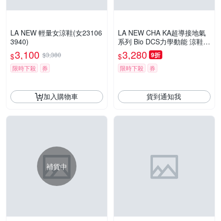
LA NEW 輕量女涼鞋(女23106
LA NEW CHA KA超導接地氣
3940)
系列 Bio DCS力學動能 涼鞋
(女232063750)
3,100
3,280
$3,380
9折
$
$
限時下殺
券
限時下殺
券
加入購物車
貨到通知我
補貨中