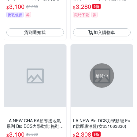
(女232083550)
(女232063640)
3,100
3,280
$3,380
9折
$
$
挑戰低價
券
限時下殺
券
貨到通知我
加入購物車
補貨中
LA NEW CHA KA超導接地氣
LA NEW Bio DCS力學動能 Fu
系列 Bio DCS力學動能 拖鞋
n鬆厚底涼鞋(女231063830)
(女232083540)
3,100
2,308
$3,380
9折
$
$