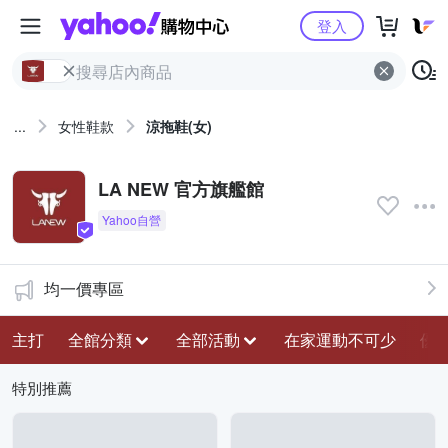
Yahoo購物中心
登入
...
女性鞋款
涼拖鞋(女)
LA NEW 官方旗艦館
均一價專區
主打
全館分類
全部活動
在家運動不可少
優
特別推薦