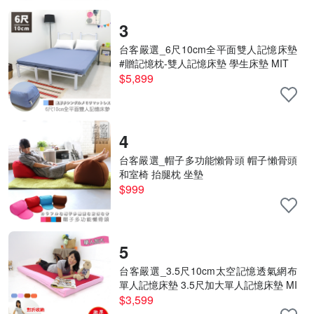
3
台客嚴選_6尺10cm全平面雙人記憶床墊
#贈記憶枕-雙人記憶床墊 學生床墊 MIT
$5,899
4
台客嚴選_帽子多功能懶骨頭 帽子懶骨頭
和室椅 抬腿枕 坐墊
$999
5
台客嚴選_3.5尺10cm太空記憶透氣網布
單人記憶床墊 3.5尺加大單人記憶床墊 MI
T
$3,599