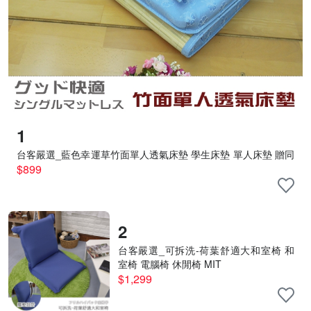
1
台客嚴選_藍色幸運草竹面單人透氣床墊 學生床墊 單人床墊 贈同
色記憶枕 MIT
$899
2
台客嚴選_可拆洗-荷葉舒適大和室椅 和
室椅 電腦椅 休閒椅 MIT
$1,299