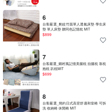
6
台客嚴選_豹紋竹面單人透氣床墊 學生床
墊 單人床墊 贈同色記憶枕 MIT
$899
7
台客嚴選_鄉村風記憶美腿枕 抬腿枕 靠枕
抱枕 趴枕MIT
$699
8
台客嚴選_簡約日式高背舒適和室椅 可拆
洗 收納椅 休閒椅 MIT