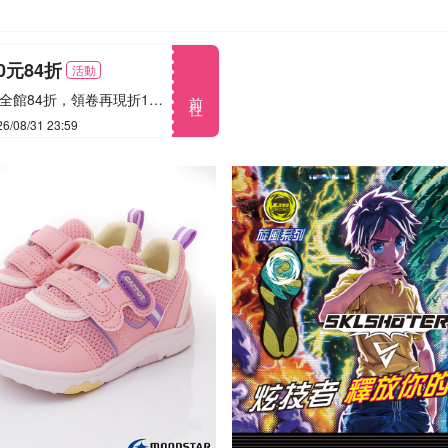
00元84折
活動
前往
暑假期間全館84折，領卷再現折138元，時間: 7/1~8/30 限時搶購 機會難得(可搭配館內跨店活動)
/08/31 23:59