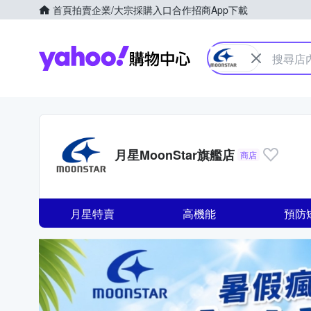
首頁
拍賣
企業/大宗採購入口
合作招商
App下載
Yahoo購物中心
月星MoonStar旗艦店
商店
月星特賣
高機能
預防