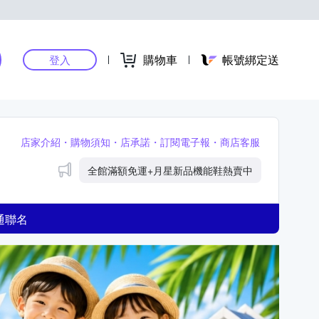
購物車
帳號綁定送
登入
店家介紹
購物須知
店承諾
訂閱電子報
商店客服
公告
全館滿額免運+月星新品機能鞋熱賣中
通聯名