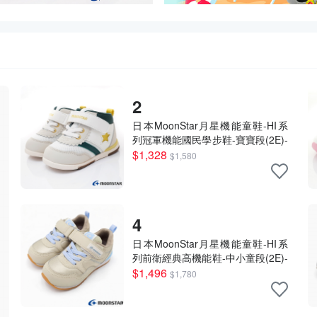
2
日本MoonStar月星機能童鞋-HI系
列冠軍機能國民學步鞋-寶寶段(2E)-
MSB9597綠(13~15cm)
$1,328
$1,580
4
日本MoonStar月星機能童鞋-HI系
列前衛經典高機能鞋-中小童段(2E)-
MSCNC4133奶茶(15~20cm)
$1,496
$1,780