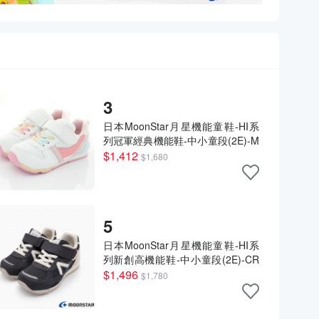
3
日本MoonStar月星機能童鞋-HI系
列冠軍經典機能鞋-中小童段(2E)-M
SCNC2121STW8白/櫻花粉(15~21
$1,412
$1,680
cm)
5
日本MoonStar月星機能童鞋-HI系
列新創高機能鞋-中小童段(2E)-CR
C2365HI56黑白(16~21cm)
$1,496
$1,780