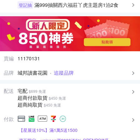
滿999抽關西六福莊丫虎主題房1泊2食
登記抽
賣編
11170131
品牌
城邦讀書花園
·
追蹤品牌
配送
宅配
$699 免運
超商付款取貨
$450 免運
超商純取貨
$450 免運
付款
【星展送10%】滿1萬5送1500