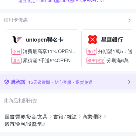
週五限定～uniopen滿2000送5% OPENPOINT
信用卡優惠
uniopen聯名卡
星展銀行
消費最高享11% OPENPOINT
分期滿1萬5．送15
今日
限時
累積滿2千送5%OPENPOINT
分期滿6萬．送
週五
機車限定
購承諾
15天鑑賞期・貼心客服・退貨免運
此商品相關分類
圖書/票券/影音/文具
書籍 / 雜誌
商業理財
股市/金融/投資理財