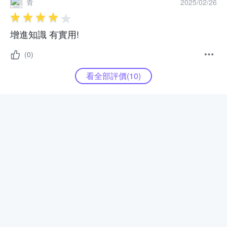
青
2025/02/26
增進知識 有實用!
(0)
看全部評價(
10
)