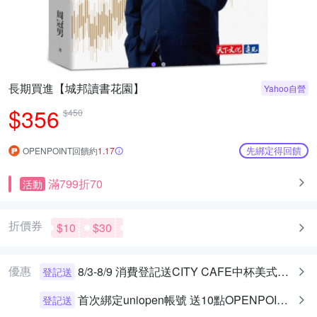
長期買進【城邦讀書花園】
Yahoo自營
$356
$450
先綁定得回饋
OPENPOINT回饋約
1.17
滿799折70
活動
折價券
$10
$30
優惠
8/3-8/9 消費登記送CITY CAFE中杯美式乙杯
登記送
首次綁定uniopen帳號 送10點OPENPOINT+統一布丁一個
登記送