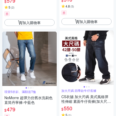
579
$
$
灣現貨 #3845
4.8
(
5
)
5
(
2
)
券
券
加入購物車
加入購物車
加大尺碼 四季款牛仔長褲
現貨5折起、滿額送T恤
CS衣舖 加大尺碼 美式風格彈
NoMorre 超彈力仿舊水洗刷色
性伸縮 素面牛仔長褲(加大尺
直筒丹寧褲-中藍色
碼)
550
479
$
$
5
(
1
)