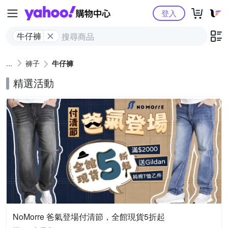
Yahoo購物中心
登入
牛仔褲
褲子
牛仔褲
精選活動
NoMorre 爸氣登場付清節，全館現貨5折起