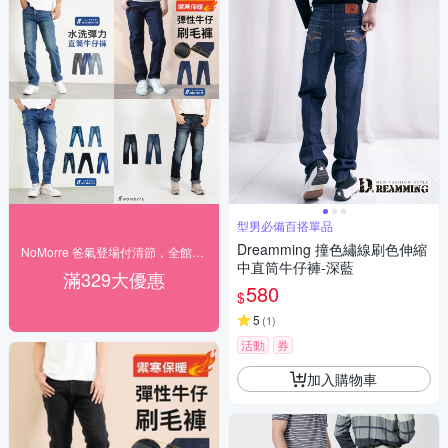
型男必備百搭單品
Dreamming 撞色繡線刷色伸縮
NoMorre 爸氣登場付清節，全館現貨5折起
中直筒牛仔褲-深藍
滿329大優惠
580
$
5
(
1
)
活動
券
加入購物車