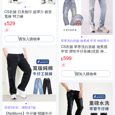
CS衣舖 日系無印 超彈力 錐形
寬褲 彎刀褲
529
$
券
加入購物車
單寧洗白抓破 做舊感 窄管 伸縮彈力
CS衣舖 單寧洗白抓破 做舊感
窄管 彈性牛仔長褲(現貨 伸縮
彈力)
599
$
券
加入購物車
現貨5折起、滿額送T恤
【NoMorre】牛仔褲 闊腿牛仔