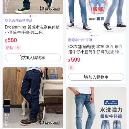
型男必備百搭單品
Dreamming 質感水洗刷色伸縮
小直筒牛仔褲-共二色
580
顯瘦刷白牛仔褲
$
CS衣舖 極顯瘦 單寧 彈力 刷白
活動
券
淺牛仔小直筒牛仔褲(現貨 彈性
伸縮)
加入購物車
599
$
券
加入購物車