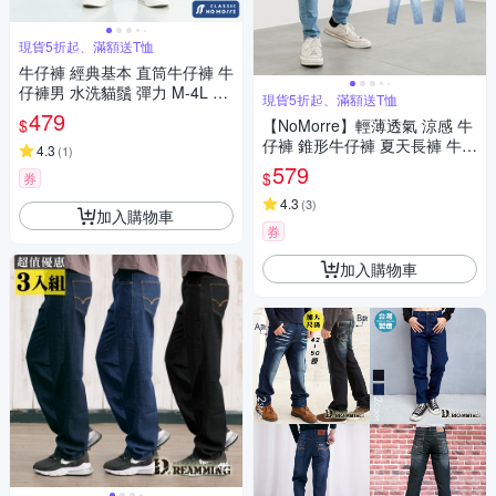
現貨5折起、滿額送T恤
牛仔褲 經典基本 直筒牛仔褲 牛
仔褲男 水洗貓鬚 彈力 M-4L 丹
現貨5折起、滿額送T恤
寧藍 現貨【NoMorre】#3798
479
$
【NoMorre】輕薄透氣 涼感 牛
仔褲 錐形牛仔褲 夏天長褲 牛仔
4.3
(
1
)
褲男 水洗 伸縮 台灣現貨 M-3L
579
$
券
#5689
4.3
(
3
)
加入購物車
券
加入購物車