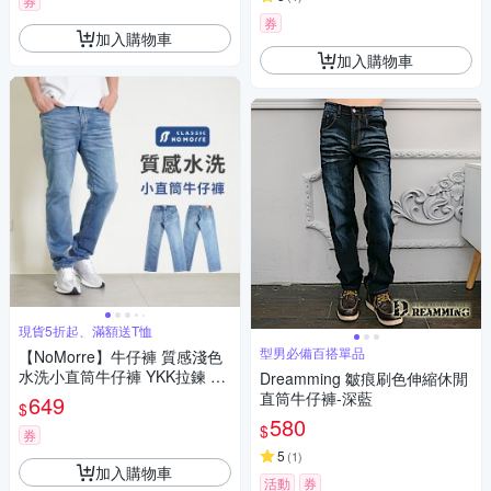
券
券
加入購物車
加入購物車
現貨5折起、滿額送T恤
型男必備百搭單品
【NoMorre】牛仔褲 質感淺色
水洗小直筒牛仔褲 YKK拉鍊 嚴
Dreamming 皺痕刷色伸縮休閒
選優質彈力牛仔布 M-2L 台灣
直筒牛仔褲-深藍
649
$
現貨 #5749
580
$
券
5
(
1
)
加入購物車
活動
券