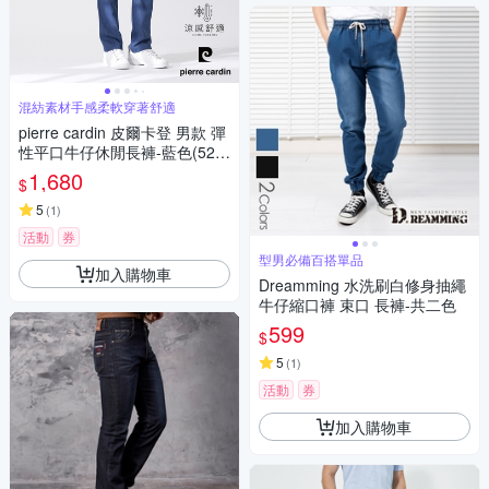
混紡素材手感柔軟穿著舒適
pierre cardin 皮爾卡登 男款 彈
性平口牛仔休閒長褲-藍色(524
7879-37)
1,680
$
5
(
1
)
活動
券
型男必備百搭單品
加入購物車
Dreamming 水洗刷白修身抽繩
牛仔縮口褲 束口 長褲-共二色
599
$
5
(
1
)
活動
券
加入購物車