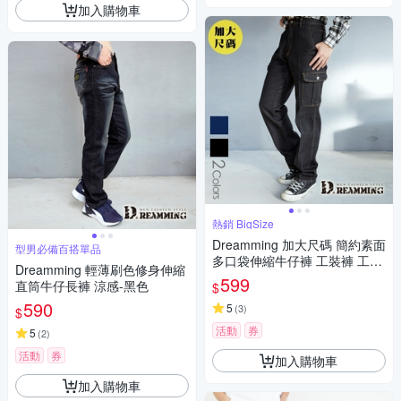
加入購物車
熱銷 BigSize
Dreamming 加大尺碼 簡約素面
型男必備百搭單品
多口袋伸縮牛仔褲 工裝褲 工作
Dreamming 輕薄刷色修身伸縮
褲-共二色
599
直筒牛仔長褲 涼感-黑色
$
590
5
(
3
)
$
活動
券
5
(
2
)
活動
券
加入購物車
加入購物車