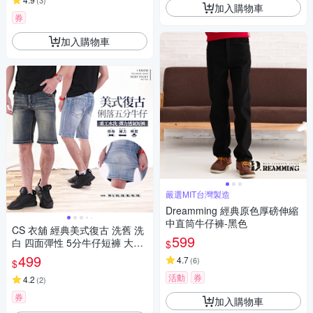
(
3
)
加入購物車
券
加入購物車
嚴選MIT台灣製造
Dreamming 經典原色厚磅伸縮
中直筒牛仔褲-黑色
CS 衣舖 經典美式復古 洗舊 洗
599
白 四面彈性 5分牛仔短褲 大尺
$
碼(現貨 大尺碼 彈性伸縮)
499
4.7
(
6
)
$
活動
券
4.2
(
2
)
券
加入購物車