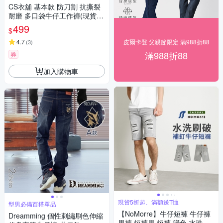
CS衣舖 基本款 防刀割 抗撕裂
耐磨 多口袋牛仔工作褲(現貨
彈性伸縮)
499
$
4.7
皮爾卡登 父親節限定 滿988折88
(
3
)
滿988折88
券
加入購物車
現貨5折起、滿額送T恤
型男必備百搭單品
【NoMorre】牛仔短褲 牛仔褲
Dreamming 個性刺繡刷色伸縮
男褲 短褲男 短褲 淺色 水洗 破