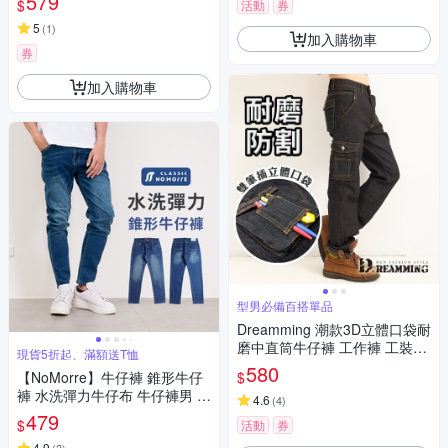
579
$
活動
券
#8032
5
(
1
)
加入購物車
券
加入購物車
型男必備百搭單品
Dreamming 潮款3D立體口袋耐
磨中直筒牛仔褲 工作褲 工裝
現貨5折起、滿額送T恤
褲-黑色
580
$
【NoMorre】牛仔褲 錐形牛仔
褲 水洗彈力牛仔布 牛仔褲男 牛
4.6
(
4
)
仔長褲 台灣現貨 M-3L #5726
479
$
活動
券
4.9