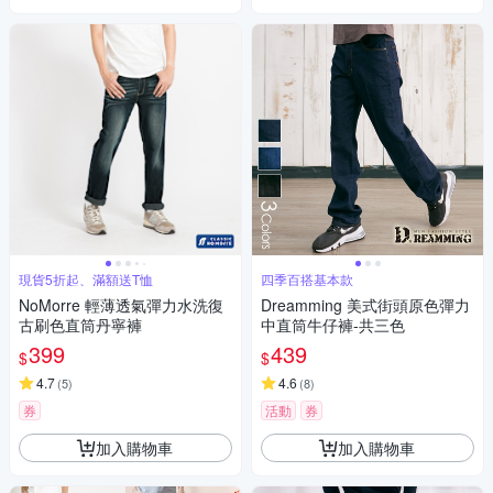
現貨5折起、滿額送T恤
四季百搭基本款
NoMorre 輕薄透氣彈力水洗復
Dreamming 美式街頭原色彈力
古刷色直筒丹寧褲
中直筒牛仔褲-共三色
399
439
$
$
4.7
4.6
(
5
)
(
8
)
券
活動
券
加入購物車
加入購物車