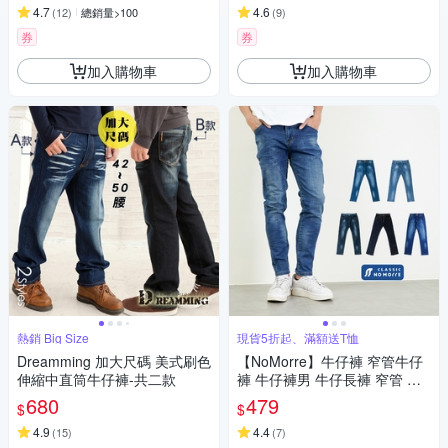
4.7
4.6
(
12
)
總銷量>100
(
9
)
券
券
加入購物車
加入購物車
熱銷 Big Size
現貨5折起、滿額送T恤
Dreamming 加大尺碼 美式刷色
【NoMorre】牛仔褲 窄管牛仔
伸縮中直筒牛仔褲-共二款
褲 牛仔褲男 牛仔長褲 窄管 修
身 彈性 M-4L 共5款 台灣現貨
680
479
$
$
#5632
4.9
4.4
(
15
)
(
7
)