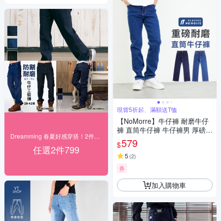
現貨5折起、滿額送T恤
【NoMorre】牛仔褲 耐磨牛仔
褲 直筒牛仔褲 牛仔褲男 厚磅耐
Dreamming 春夏好感穿搭！2件$799
磨 重磅水洗彈力牛仔布 2色 L-5
579
$
L 台灣現貨 #3826
任選2件799
5
(
2
)
券
加入購物車