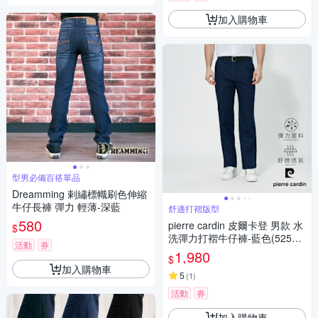
加入購物車
型男必備百搭單品
Dreamming 剌繡標幟刷色伸縮
牛仔長褲 彈力 輕薄-深藍
舒適打褶版型
580
pierre cardin 皮爾卡登 男款 水
$
洗彈力打褶牛仔褲-藍色(52578
活動
券
76-39)
1,980
$
加入購物車
5
(
1
)
活動
券
加入購物車