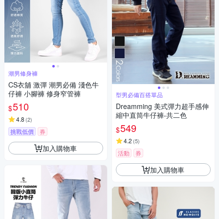
潮男修身褲
CS衣舖 激彈 潮男必備 淺色牛
仔褲 小腳褲 修身窄管褲
型男必備百搭單品
510
Dreamming 美式彈力超手感伸
$
縮中直筒牛仔褲-共二色
4.8
(
2
)
549
$
挑戰低價
券
4.2
(
5
)
加入購物車
活動
券
加入購物車