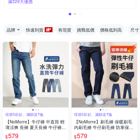
滿329大優惠
品牌
快速到貨
有現貨
挑戰低價
價格低到高
尺寸
現貨5折起、滿額送T恤
現貨5折起、滿額送T恤
【NoMorre】牛仔褲 中直筒 輕
【NoMorre】刷毛褲 保暖刷毛
薄涼爽 長褲 夏天長褲 牛仔褲男
內刷毛褲 牛仔刷毛褲 防寒保暖
長褲男 3色 L-4L 台灣現貨 #38
中直筒 小直筒 2款 M-4L 台灣
579
579
$
$
18
現貨 #3790