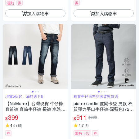
活動
券
券
加入購物車
加入購物車
現貨5折起、滿額送T恤
棉質牛仔面料穿著柔軟舒適
【NoMorre】台灣現貨 牛仔褲
pierre cardin 皮爾卡登 男款 棉
直筒褲 直筒牛仔褲 長褲 水洗
質彈力平口牛仔褲-深藍色(724
彈力 貓鬚 2色 M-4L #3801
7886-38)
399
911
$999
$
$
4.5
4.7
(
15
)
(
3
)
券
限時下殺
券