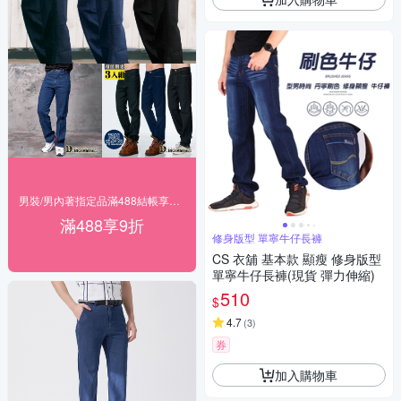
男裝/男內著指定品滿488結帳享9折
滿488享9折
修身版型 單寧牛仔長褲
CS 衣舖 基本款 顯瘦 修身版型
單寧牛仔長褲(現貨 彈力伸縮)
510
$
4.7
(
3
)
券
加入購物車