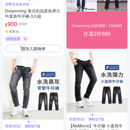
四季百搭基本款
Dreamming 美式街頭原色彈力
中直筒牛仔褲-3入組
900
$999
$
Dreamming 熱銷潮褲！2件$980
4.9
(
8
)
任選2件980
挑戰低價
券
加入購物車
現貨5折起、滿額送T恤
【NoMorre】牛仔褲 小直筒牛
現貨5折起、滿額送T恤