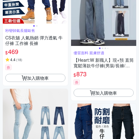
秒變帥氣長腿歐爸
CS衣舖 人氣熱銷 彈力透氣 牛
仔褲 工作褲 長褲
469
$
優質面料 親膚舒適
4.4
【Heart:W 新職人】現+預 直筒
(
18
)
寬鬆薄款牛仔褲(男裝/長褲/直
券
筒褲/休閒褲)
873
$
加入購物車
券
加入購物車