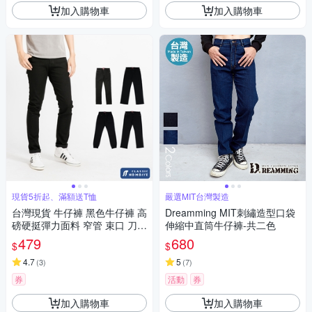
加入購物車
加入購物車
現貨5折起、滿額送T恤
嚴選MIT台灣製造
台灣現貨 牛仔褲 黑色牛仔褲 高
Dreamming MIT刺繡造型口袋
磅硬挺彈力面料 窄管 束口 刀割
伸縮中直筒牛仔褲-共二色
M-3L 共5款【NoMorre】#547
479
680
$
$
6
4.7
5
(
3
)
(
7
)
券
活動
券
加入購物車
加入購物車