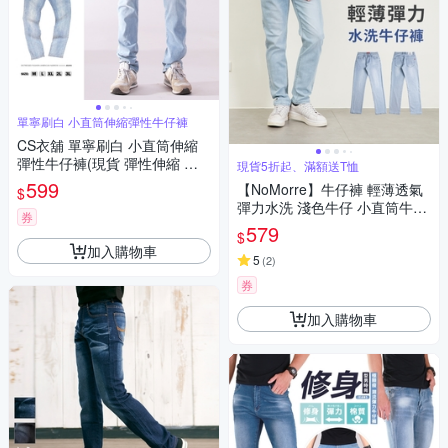
單寧刷白 小直筒伸縮彈性牛仔褲
CS衣舖 單寧刷白 小直筒伸縮
彈性牛仔褲(現貨 彈性伸縮 窄
現貨5折起、滿額送T恤
管小直筒)
599
【NoMorre】牛仔褲 輕薄透氣
$
彈力水洗 淺色牛仔 小直筒牛仔
券
褲 牛仔褲男 牛仔長褲 台灣現貨
579
$
M-3L #5723
加入購物車
5
(
2
)
券
加入購物車