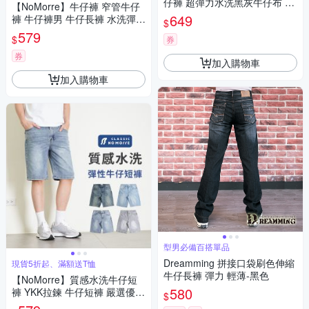
仔褲 超彈力水洗黑灰牛仔布 牛
【NoMorre】牛仔褲 窄管牛仔
仔褲男 牛仔長褲 M-2L 台灣現
649
褲 牛仔褲男 牛仔長褲 水洗彈力
$
貨 #5730
黑灰色牛仔布 M-2L 台灣現貨 #
579
$
券
5742
券
加入購物車
加入購物車
型男必備百搭單品
Dreamming 拼接口袋刷色伸縮
現貨5折起、滿額送T恤
牛仔長褲 彈力 輕薄-黑色
【NoMorre】質感水洗牛仔短
580
褲 YKK拉鍊 牛仔短褲 嚴選優質
$
彈力牛仔布 4色 M-2L 台灣現貨