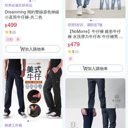
型男必備百搭單品
Dreamming 簡約雙線原色伸縮
小直筒牛仔褲-共二色
499
現貨5折起、滿額送T恤
$
【NoMorre】牛仔褲 錐形牛仔
3
(
2
)
褲 水洗彈力牛仔布 牛仔褲男 牛
活動
券
仔長褲 台灣現貨 M-3L #5738
479
$
加入購物車
5
(
1
)
券
加入購物車
耐磨工作褲