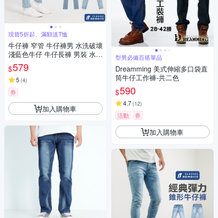
現貨5折起、滿額送T恤
牛仔褲 窄管 牛仔褲男 水洗破壞
淺藍色牛仔 牛仔長褲 男裝 水洗
型男必備百搭單品
M-3L 多款 現貨 【NoMorre】#
579
$
Dreamming 美式伸縮多口袋直
5515
筒牛仔工作褲-共二色
5
(
4
)
590
$
券
4.7
(
12
)
加入購物車
活動
券
加入購物車