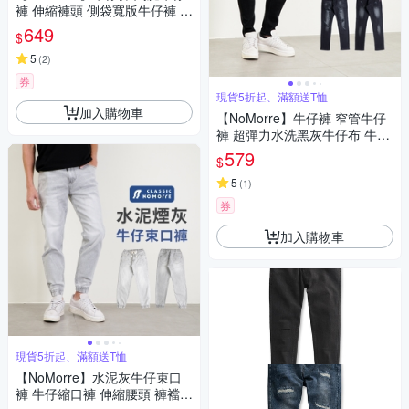
褲 伸縮褲頭 側袋寬版牛仔褲 水
洗純棉無彈牛仔布 2色 M-XL 台
649
$
灣現貨 #2030
5
(
2
)
券
現貨5折起、滿額送T恤
加入購物車
【NoMorre】牛仔褲 窄管牛仔
褲 超彈力水洗黑灰牛仔布 牛仔
褲男 牛仔長褲 M-2L 台灣現貨
579
$
#5721
5
(
1
)
券
加入購物車
現貨5折起、滿額送T恤
【NoMorre】水泥灰牛仔束口
褲 牛仔縮口褲 伸縮腰頭 褲襠拉