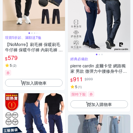
現貨5折起、滿額送T恤
【NoMorre】刷毛褲 保暖刷毛
牛仔褲 保暖牛仔褲 內刷毛褲 刷
毛牛仔褲 防寒保暖 小直筒 M-3
579
$
經典必備款
L 台灣現貨 #5745
5
pierre cardin 皮爾卡登 網路獨
(
2
)
家 男款 微彈力中腰修身牛仔褲
券
(多款任選)
911
$999
$
加入購物車
5
(
1
)
限時下殺
券
加入購物車