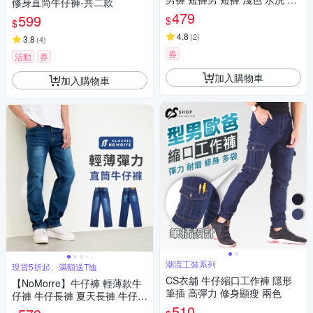
修身直筒牛仔褲-共二款
壞 磨破 水泥灰 M-3L 台灣現貨
479
599
$
$
#8036
4.8
(
2
)
3.8
(
4
)
券
活動
券
加入購物車
加入購物車
潮流工裝系列
現貨5折起、滿額送T恤
CS衣舖 牛仔縮口工作褲 隱形
【NoMorre】牛仔褲 輕薄款牛
筆插 高彈力 修身顯瘦 兩色
仔褲 牛仔長褲 夏天長褲 牛仔褲
男 輕薄彈力水洗牛仔布 L-4L 台
510