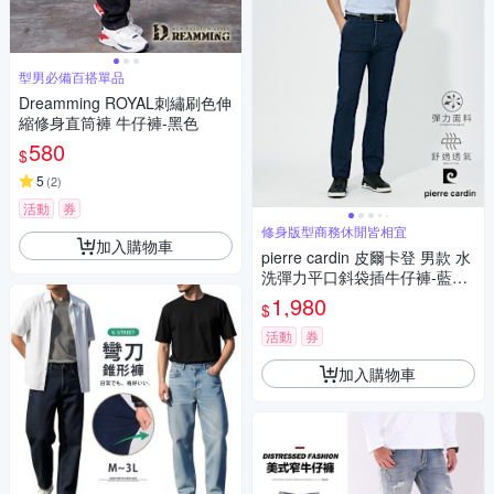
型男必備百搭單品
Dreamming ROYAL刺繡刷色伸
縮修身直筒褲 牛仔褲-黑色
580
$
5
(
2
)
活動
券
修身版型商務休閒皆相宜
加入購物車
pierre cardin 皮爾卡登 男款 水
洗彈力平口斜袋插牛仔褲-藍色
(5257878-39)
1,980
$
活動
券
加入購物車