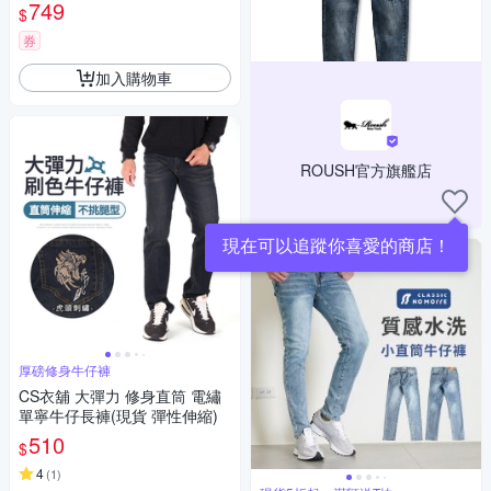
鍊 牛仔褲男 重磅水泥灰 M-2L
749
$
台灣現貨 #5702
券
加入購物車
ROUSH官方旗艦店
現在可以追蹤你喜愛的商店！
厚磅修身牛仔褲
CS衣舖 大彈力 修身直筒 電繡
單寧牛仔長褲(現貨 彈性伸縮)
510
$
4
(
1
)